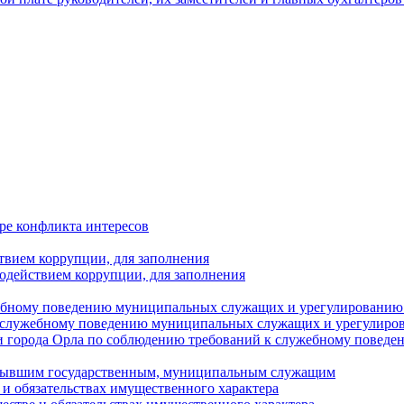
ре конфликта интересов
твием коррупции, для заполнения
одействием коррупции, для заполнения
ебному поведению муниципальных служащих и урегулированию 
 служебному поведению муниципальных служащих и урегулиро
 города Орла по соблюдению требований к служебному повед
с бывшим государственным, муниципальным служащим
е и обязательствах имущественного характера