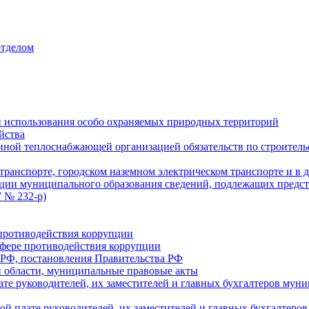
отделом
 использования особо охраняемых природных территорий
йства
ой теплоснабжающей организацией обязательств по строительс
ранспорте, городском наземном электрическом транспорте и в 
ции муниципального образования сведений, подлежащих предст
 № 232-р)
противодействия коррупции
фере противодействия коррупции
 РФ, постановления Правительства РФ
 области, муниципальные правовые акты
ате руководителей, их заместителей и главных бухгалтеров м
ой плате руководителей, их заместителей и главных бухгалте