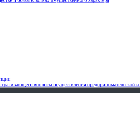
ществе и обязательствах имущественного характера
упции
 затрагивающего вопросы осуществления предпринимательской и