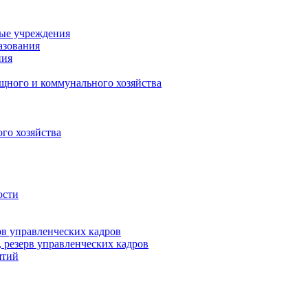
ные учреждения
азования
ния
щного и коммунального хозяйства
го хозяйства
ости
рв управленческих кадров
 резерв управленческих кадров
ятий