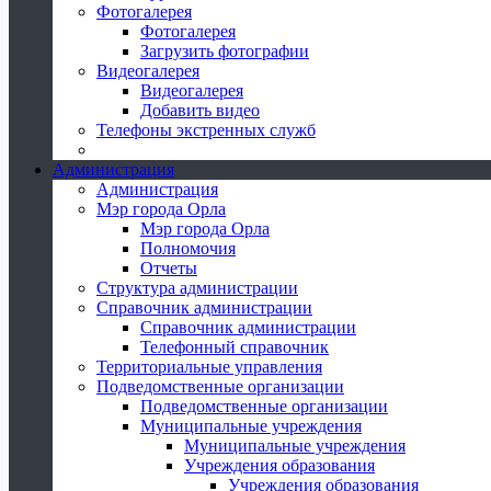
Фотогалерея
Фотогалерея
Загрузить фотографии
Видеогалерея
Видеогалерея
Добавить видео
Телефоны экстренных служб
Администрация
Администрация
Мэр города Орла
Мэр города Орла
Полномочия
Отчеты
Структура администрации
Справочник администрации
Справочник администрации
Телефонный справочник
Территориальные управления
Подведомственные организации
Подведомственные организации
Муниципальные учреждения
Муниципальные учреждения
Учреждения образования
Учреждения образования