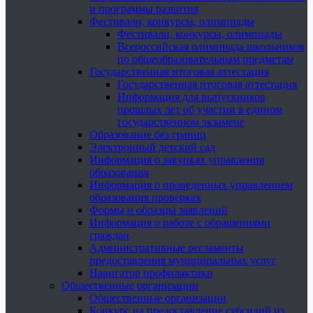
и программы развития
Фестивали, конкурсы, олимпиады
Фестивали, конкурсы, олимпиады
Всероссийская олимпиада школьников
по общеобразовательным предметам
Государственная итоговая аттестация
Государственная итоговая аттестация
Информация для выпускников
прошлых лет об участии в едином
государственном экзамене
Образование без границ
Электронный детский сад
Информация о закупках управления
образования
Информация о проведенных управлением
образования проверках
Формы и образцы заявлений
Информация о работе с обращениями
граждан
Административные регламенты
предоставления муниципальных услуг
Навигатор профилактики
Общественные организации
Общественные организации
Конкурс на предоставление субсидий из