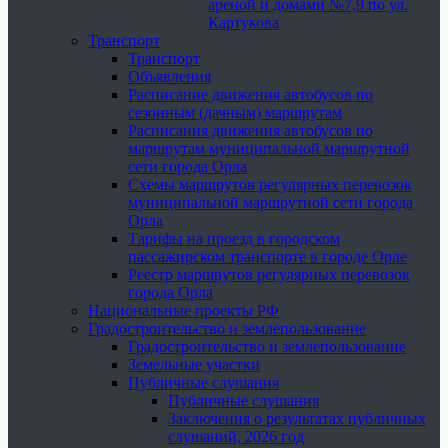
ареной и домами №7,9 по ул.
Картукова
Транспорт
Транспорт
Объявления
Расписание движения автобусов по
сезонным (дачным) маршрутам
Расписания движения автобусов по
маршрутам муниципальной маршрутной
сети города Орла
Схемы маршрутов регулярных перевозок
муниципальной маршрутной сети города
Орла
Тарифы на проезд в городском
пассажирском транспорте в городе Орле
Реестр маршрутов регулярных перевозок
города Орла
Национальные проекты РФ
Градостроительство и землепользование
Градостроительство и землепользование
Земельные участки
Публичные слушания
Публичные слушания
Заключения о результатах публичных
слушаний, 2026 год