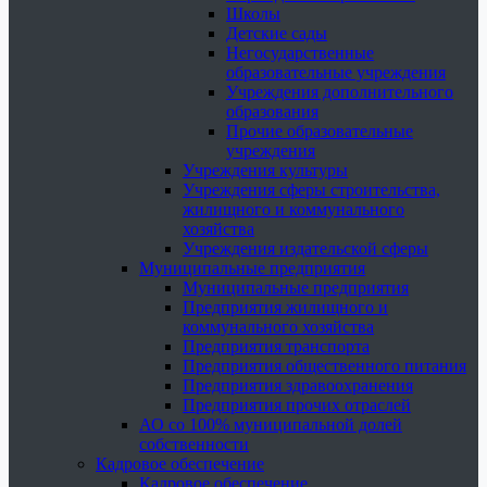
Школы
Детские сады
Негосударственные
образовательные учреждения
Учреждения дополнительного
образования
Прочие образовательные
учреждения
Учреждения культуры
Учреждения сферы строительства,
жилищного и коммунального
хозяйства
Учреждения издательской сферы
Муниципальные предприятия
Муниципальные предприятия
Предприятия жилищного и
коммунального хозяйства
Предприятия транспорта
Предприятия общественного питания
Предприятия здравоохранения
Предприятия прочих отраслей
АО со 100% муниципальной долей
собственности
Кадровое обеспечение
Кадровое обеспечение