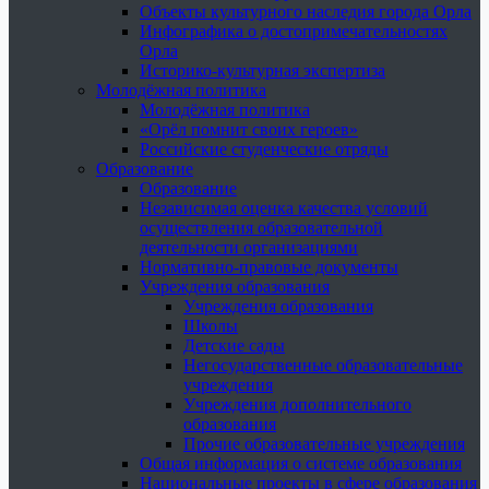
Объекты культурного наследия города Орла
Инфографика о достопримечательностях
Орла
Историко-культурная экспертиза
Молодёжная политика
Молодёжная политика
«Орёл помнит своих героев»
Российские студенческие отряды
Образование
Образование
Независимая оценка качества условий
осуществления образовательной
деятельности организациями
Нормативно-правовые документы
Учреждения образования
Учреждения образования
Школы
Детские сады
Негосударственные образовательные
учреждения
Учреждения дополнительного
образования
Прочие образовательные учреждения
Общая информация о системе образования
Национальные проекты в сфере образования