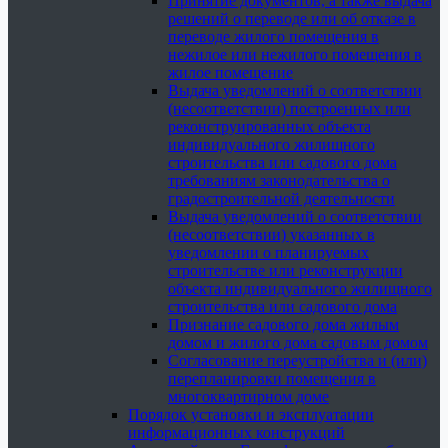
Принятие документов, а также выдача
решений о переводе или об отказе в
переводе жилого помещения в
нежилое или нежилого помещения в
жилое помещение
Выдача уведомлений о соответствии
(несоответствии) построенных или
реконструированных объекта
индивидуального жилищного
строительства или садового дома
требованиям законодательства о
градостроительной деятельности
Выдача уведомлений о соответствии
(несоответствии) указанных в
уведомлении о планируемых
строительстве или реконструкции
объекта индивидуального жилищного
строительства или садового дома
Признание садового дома жилым
домом и жилого дома садовым домом
Согласование переустройства и (или)
перепланировки помещения в
многоквартирном доме
Порядок установки и эксплуатации
информационных конструкций