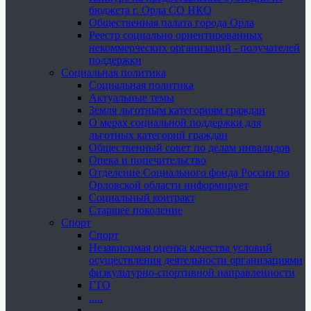
бюджета г. Орла СО НКО
Общественная палата города Орла
Реестр социально ориентированных
некоммерческих организаций - получателей
поддержки
Социальная политика
Социальная политика
Актуальные темы
Земля льготным категориям граждан
О мерах социальной поддержки для
льготных категорий граждан
Общественный совет по делам инвалидов
Опека и попечительство
Отделение Социального фонда России по
Орловской области информирует
Социальный контракт
Старшее поколение
Спорт
Спорт
Независимая оценка качества условий
осуществления деятельности организациями
физкультурно-спортивной направленности
ГТО
.....
......