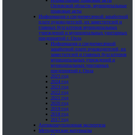
Нормативные правовые акты
Орловской области, муниципальные
правовые акты
Информация о среднемесячной заработной
плате руководителей, их заместителей и
главных бухгалтеров муниципальных
учреждений и муниципальных унитарных
предприятий г. Орла
Информация о среднемесячной
заработной плате руководителей, их
заместителей и главных бухгалтеров
муниципальных учреждений и
муниципальных унитарных
предприятий г. Орла
2025 год
2024 год
2023 год
2022 год
2021 год
2020 год
2019 год
2018 год
2017 год
Антикоррупционная экспертиза
Методические материалы