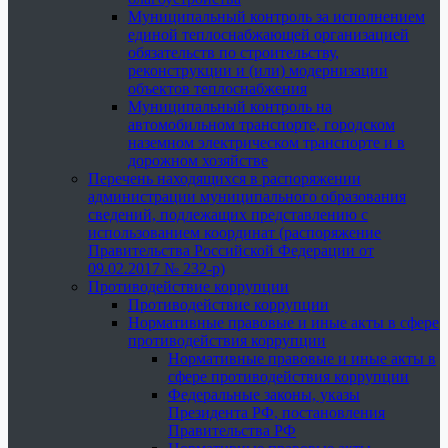
Муниципальный контроль за исполнением
единой теплоснабжающей организацией
обязательств по строительству,
реконструкции и (или) модернизации
объектов теплоснабжения
Муниципальный контроль на
автомобильном транспорте, городском
наземном электрическом транспорте и в
дорожном хозяйстве
Перечень находящихся в распоряжении
администрации муниципального образования
сведений, подлежащих представлению с
использованием координат (распоряжение
Правительства Российской Федерации от
09.02.2017 № 232-р)
Противодействие коррупции
Противодействие коррупции
Нормативные правовые и иные акты в сфере
противодействия коррупции
Нормативные правовые и иные акты в
сфере противодействия коррупции
Федеральные законы, указы
Президента РФ, постановления
Правительства РФ