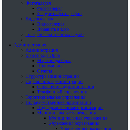
Фотогалерея
Фотогалерея
Загрузить фотографии
Видеогалерея
Видеогалерея
Добавить видео
Телефоны экстренных служб
Администрация
Администрация
Мэр города Орла
Мэр города Орла
Полномочия
Отчеты
Структура администрации
Справочник администрации
Справочник администрации
Телефонный справочник
Территориальные управления
Подведомственные организации
Подведомственные организации
Муниципальные учреждения
Муниципальные учреждения
Учреждения образования
Учреждения образования