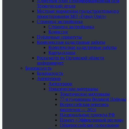
Адресный план Геоинформационная база
Технический архив
Местные нормативы градостроительного
проектирования МО «Город Орёл»
Страница застройщика
Страница застройщика
Комиссия
Публичные сервитуты
Комплексные кадастровые работы
Комплексные кадастровые работы
Карты-планы
Роскадастр по Орловской области
информирует
Безопасность
Безопасность
Антитеррор
Антитеррор
Тематические материалы
Тематические материалы
77-я годовщина Великой Победы
Всероссийская перепись
населения — 2021
Национальные проекты РФ
Проект «Эффективный регион»
Общероссийское голосование