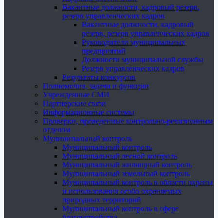
Вакантные должности, кадровый резерв,
резерв управленческих кадров
Вакантные должности, кадровый
резерв, резерв управленческих кадров
Руководители муниципальных
предприятий
Должности муниципальной службы
Резерв управленческих кадров
Результаты конкурсов
Полномочия, задачи и функции
Учрежденные СМИ
Партнерские связи
Информационные системы
Проверки, проведенные контрольно-ревизионным
отделом
Муниципальный контроль
Муниципальный контроль
Муниципальный лесной контроль
Муниципальный жилищный контроль
Муниципальный земельный контроль
Муниципальный контроль в области охраны
и использования особо охраняемых
природных территорий
Муниципальный контроль в сфере
благоустройства