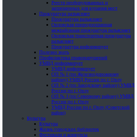
Реестр необорудованных и
запрещенных для купания мест
Прокуратура разъясняет
Прокуратура разъясняет
Орловская природоохранная
межрайонная прокуратура разъясняет
Орловская транспортная прокуратура
разъясняет
Прокуратура информирует
Полезно знать
Профилактика правонарушений
УМВД информирует
УМВД информирует
ОП № 1 (по Железнодорожному
району) УМВД России по г. Орлу
ОП № 2 (по Заводскому району) УМВД
России по г. Орлу
ОП № 3 (по Северному району) УМВД
России по г. Орлу
УМВД России по г. Орлу (Советский
район)
Культура
Культура
Жизнь городских библиотек
Фестивали и конкурсы