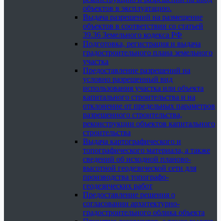
объектов в эксплуатацию.
Выдача разрешений на размещение
объектов в соответствии со статьей
39.36 Земельного кодекса РФ
Подготовка, регистрация и выдача
градостроительного плана земельного
участка
Предоставление разрешений на
условно разрешенный вид
использования участка или объекта
капитального строительства и на
отклонение от предельных параметров
разрешенного строительства,
реконструкции объектов капитального
строительства
Выдача картографического и
топографического материала, а также
сведений об исходной планово-
высотной геодезической сети для
производства топографо-
геодезических работ
Предоставление решения о
согласовании архитектурно-
градостроительного облика объекта