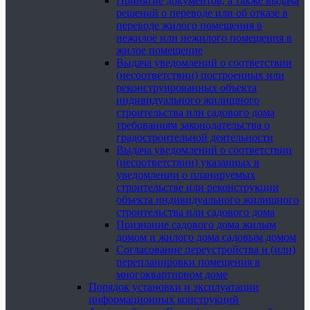
Принятие документов, а также выдача
решений о переводе или об отказе в
переводе жилого помещения в
нежилое или нежилого помещения в
жилое помещение
Выдача уведомлений о соответствии
(несоответствии) построенных или
реконструированных объекта
индивидуального жилищного
строительства или садового дома
требованиям законодательства о
градостроительной деятельности
Выдача уведомлений о соответствии
(несоответствии) указанных в
уведомлении о планируемых
строительстве или реконструкции
объекта индивидуального жилищного
строительства или садового дома
Признание садового дома жилым
домом и жилого дома садовым домом
Согласование переустройства и (или)
перепланировки помещения в
многоквартирном доме
Порядок установки и эксплуатации
информационных конструкций