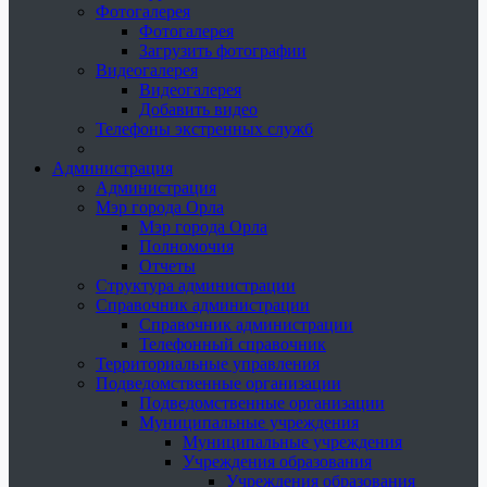
Фотогалерея
Фотогалерея
Загрузить фотографии
Видеогалерея
Видеогалерея
Добавить видео
Телефоны экстренных служб
Администрация
Администрация
Мэр города Орла
Мэр города Орла
Полномочия
Отчеты
Структура администрации
Справочник администрации
Справочник администрации
Телефонный справочник
Территориальные управления
Подведомственные организации
Подведомственные организации
Муниципальные учреждения
Муниципальные учреждения
Учреждения образования
Учреждения образования