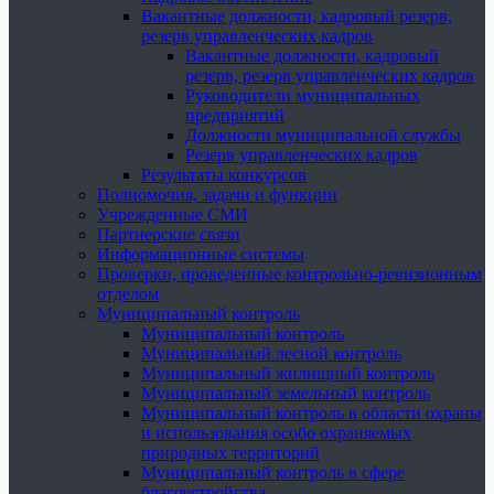
Вакантные должности, кадровый резерв,
резерв управленческих кадров
Вакантные должности, кадровый
резерв, резерв управленческих кадров
Руководители муниципальных
предприятий
Должности муниципальной службы
Резерв управленческих кадров
Результаты конкурсов
Полномочия, задачи и функции
Учрежденные СМИ
Партнерские связи
Информационные системы
Проверки, проведенные контрольно-ревизионным
отделом
Муниципальный контроль
Муниципальный контроль
Муниципальный лесной контроль
Муниципальный жилищный контроль
Муниципальный земельный контроль
Муниципальный контроль в области охраны
и использования особо охраняемых
природных территорий
Муниципальный контроль в сфере
благоустройства