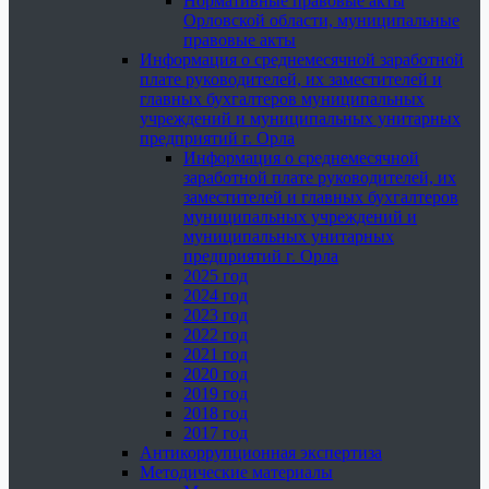
Нормативные правовые акты
Орловской области, муниципальные
правовые акты
Информация о среднемесячной заработной
плате руководителей, их заместителей и
главных бухгалтеров муниципальных
учреждений и муниципальных унитарных
предприятий г. Орла
Информация о среднемесячной
заработной плате руководителей, их
заместителей и главных бухгалтеров
муниципальных учреждений и
муниципальных унитарных
предприятий г. Орла
2025 год
2024 год
2023 год
2022 год
2021 год
2020 год
2019 год
2018 год
2017 год
Антикоррупционная экспертиза
Методические материалы