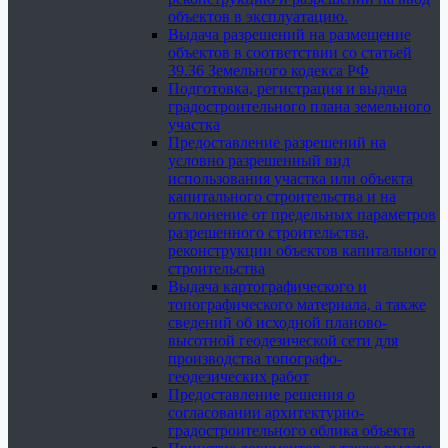
объектов в эксплуатацию.
Выдача разрешений на размещение
объектов в соответствии со статьей
39.36 Земельного кодекса РФ
Подготовка, регистрация и выдача
градостроительного плана земельного
участка
Предоставление разрешений на
условно разрешенный вид
использования участка или объекта
капитального строительства и на
отклонение от предельных параметров
разрешенного строительства,
реконструкции объектов капитального
строительства
Выдача картографического и
топографического материала, а также
сведений об исходной планово-
высотной геодезической сети для
производства топографо-
геодезических работ
Предоставление решения о
согласовании архитектурно-
градостроительного облика объекта