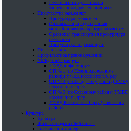
Реестр необорудованных и
запрещенных для купания мест
Прокуратура разъясняет
Прокуратура разъясняет
Орловская природоохранная
межрайонная прокуратура разъясняет
Орловская транспортная прокуратура
разъясняет
Прокуратура информирует
Полезно знать
Профилактика правонарушений
УМВД информирует
УМВД информирует
ОП № 1 (по Железнодорожному
району) УМВД России по г. Орлу
ОП № 2 (по Заводскому району) УМВД
России по г. Орлу
ОП № 3 (по Северному району) УМВД
России по г. Орлу
УМВД России по г. Орлу (Советский
район)
Культура
Культура
Жизнь городских библиотек
Фестивали и конкурсы