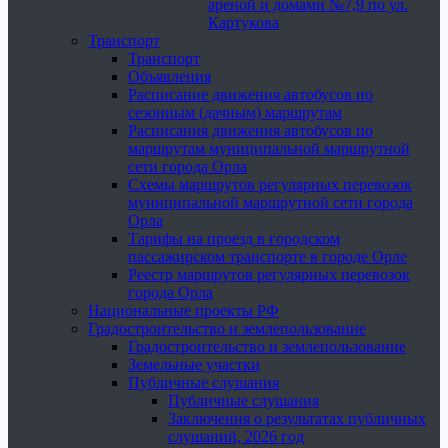
ареной и домами №7,9 по ул.
Картукова
Транспорт
Транспорт
Объявления
Расписание движения автобусов по
сезонным (дачным) маршрутам
Расписания движения автобусов по
маршрутам муниципальной маршрутной
сети города Орла
Схемы маршрутов регулярных перевозок
муниципальной маршрутной сети города
Орла
Тарифы на проезд в городском
пассажирском транспорте в городе Орле
Реестр маршрутов регулярных перевозок
города Орла
Национальные проекты РФ
Градостроительство и землепользование
Градостроительство и землепользование
Земельные участки
Публичные слушания
Публичные слушания
Заключения о результатах публичных
слушаний, 2026 год