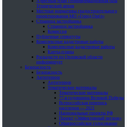
Адресный план Геоинформационная база
Технический архив
Местные нормативы градостроительного
проектирования МО «Город Орёл»
Страница застройщика
Страница застройщика
Комиссия
Публичные сервитуты
Комплексные кадастровые работы
Комплексные кадастровые работы
Карты-планы
Роскадастр по Орловской области
информирует
Безопасность
Безопасность
Антитеррор
Антитеррор
Тематические материалы
Тематические материалы
77-я годовщина Великой Победы
Всероссийская перепись
населения — 2021
Национальные проекты РФ
Проект «Эффективный регион»
Общероссийское голосование