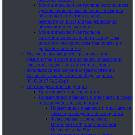
Муниципальный контроль за исполнением
единой теплоснабжающей организацией
обязательств по строительству,
реконструкции и (или) модернизации
объектов теплоснабжения
Муниципальный контроль на
автомобильном транспорте, городском
наземном электрическом транспорте и в
дорожном хозяйстве
Перечень находящихся в распоряжении
администрации муниципального образования
сведений, подлежащих представлению с
использованием координат (распоряжение
Правительства Российской Федерации от
09.02.2017 № 232-р)
Противодействие коррупции
Противодействие коррупции
Нормативные правовые и иные акты в сфере
противодействия коррупции
Нормативные правовые и иные акты в
сфере противодействия коррупции
Федеральные законы, указы
Президента РФ, постановления
Правительства РФ