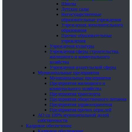
Школы
Детские сады
Негосударственные
образовательные учреждения
Учреждения дополнительного
образования
Прочие образовательные
учреждения
Учреждения культуры
Учреждения сферы строительства,
жилищного и коммунального
хозяйства
Учреждения издательской сферы
Муниципальные предприятия
Муниципальные предприятия
Предприятия жилищного и
коммунального хозяйства
Предприятия транспорта
Предприятия общественного питания
Предприятия здравоохранения
Предприятия прочих отраслей
АО со 100% муниципальной долей
собственности
Кадровое обеспечение
Кадровое обеспечение