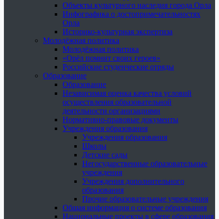
Объекты культурного наследия города Орла
Инфографика о достопримечательностях
Орла
Историко-культурная экспертиза
Молодёжная политика
Молодёжная политика
«Орёл помнит своих героев»
Российские студенческие отряды
Образование
Образование
Независимая оценка качества условий
осуществления образовательной
деятельности организациями
Нормативно-правовые документы
Учреждения образования
Учреждения образования
Школы
Детские сады
Негосударственные образовательные
учреждения
Учреждения дополнительного
образования
Прочие образовательные учреждения
Общая информация о системе образования
Национальные проекты в сфере образования