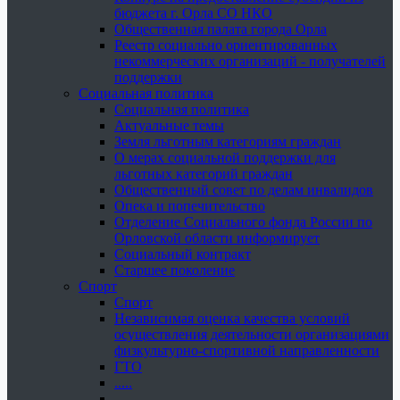
бюджета г. Орла СО НКО
Общественная палата города Орла
Реестр социально ориентированных
некоммерческих организаций - получателей
поддержки
Социальная политика
Социальная политика
Актуальные темы
Земля льготным категориям граждан
О мерах социальной поддержки для
льготных категорий граждан
Общественный совет по делам инвалидов
Опека и попечительство
Отделение Социального фонда России по
Орловской области информирует
Социальный контракт
Старшее поколение
Спорт
Спорт
Независимая оценка качества условий
осуществления деятельности организациями
физкультурно-спортивной направленности
ГТО
.....
......