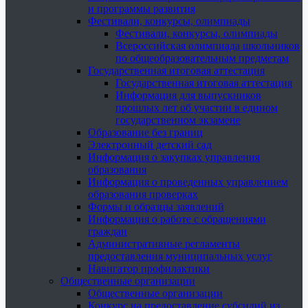
и программы развития
Фестивали, конкурсы, олимпиады
Фестивали, конкурсы, олимпиады
Всероссийская олимпиада школьников
по общеобразовательным предметам
Государственная итоговая аттестация
Государственная итоговая аттестация
Информация для выпускников
прошлых лет об участии в едином
государственном экзамене
Образование без границ
Электронный детский сад
Информация о закупках управления
образования
Информация о проведенных управлением
образования проверках
Формы и образцы заявлений
Информация о работе с обращениями
граждан
Административные регламенты
предоставления муниципальных услуг
Навигатор профилактики
Общественные организации
Общественные организации
Конкурс на предоставление субсидий из