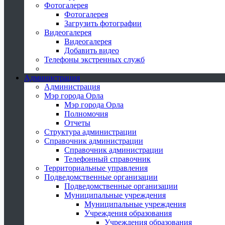
Фотогалерея
Фотогалерея
Загрузить фотографии
Видеогалерея
Видеогалерея
Добавить видео
Телефоны экстренных служб
Администрация
Администрация
Мэр города Орла
Мэр города Орла
Полномочия
Отчеты
Структура администрации
Справочник администрации
Справочник администрации
Телефонный справочник
Территориальные управления
Подведомственные организации
Подведомственные организации
Муниципальные учреждения
Муниципальные учреждения
Учреждения образования
Учреждения образования