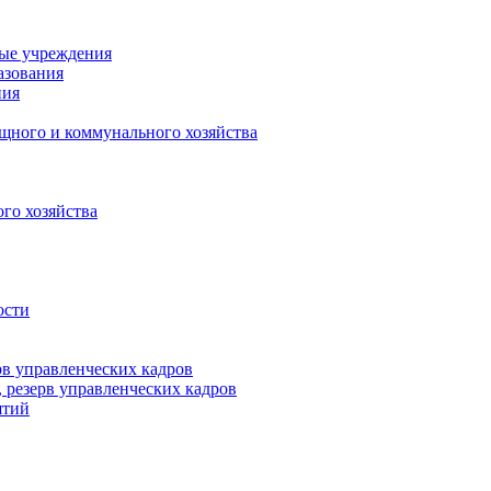
ные учреждения
азования
ния
щного и коммунального хозяйства
го хозяйства
ости
рв управленческих кадров
 резерв управленческих кадров
ятий