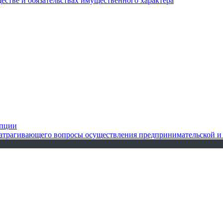
ществе и обязательствах имущественного характера
упции
 затрагивающего вопросы осуществления предпринимательской и