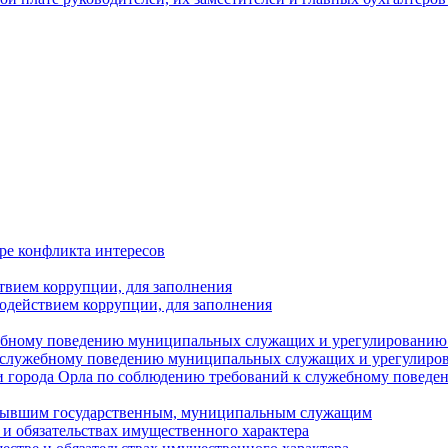
ре конфликта интересов
твием коррупции, для заполнения
одействием коррупции, для заполнения
ебному поведению муниципальных служащих и урегулированию 
 служебному поведению муниципальных служащих и урегулиро
 города Орла по соблюдению требований к служебному повед
с бывшим государственным, муниципальным служащим
е и обязательствах имущественного характера