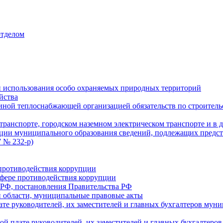
отделом
 использования особо охраняемых природных территорий
йства
ой теплоснабжающей организацией обязательств по строительс
ранспорте, городском наземном электрическом транспорте и в 
ции муниципального образования сведений, подлежащих предст
 № 232-р)
противодействия коррупции
фере противодействия коррупции
 РФ, постановления Правительства РФ
 области, муниципальные правовые акты
ате руководителей, их заместителей и главных бухгалтеров м
ой плате руководителей, их заместителей и главных бухгалте