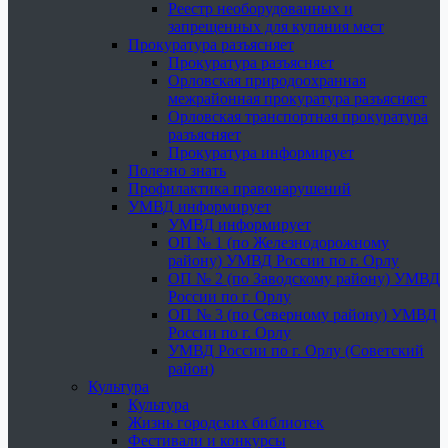
Реестр необорудованных и
запрещенных для купания мест
Прокуратура разъясняет
Прокуратура разъясняет
Орловская природоохранная
межрайонная прокуратура разъясняет
Орловская транспортная прокуратура
разъясняет
Прокуратура информирует
Полезно знать
Профилактика правонарушений
УМВД информирует
УМВД информирует
ОП № 1 (по Железнодорожному
району) УМВД России по г. Орлу
ОП № 2 (по Заводскому району) УМВД
России по г. Орлу
ОП № 3 (по Северному району) УМВД
России по г. Орлу
УМВД России по г. Орлу (Советский
район)
Культура
Культура
Жизнь городских библиотек
Фестивали и конкурсы