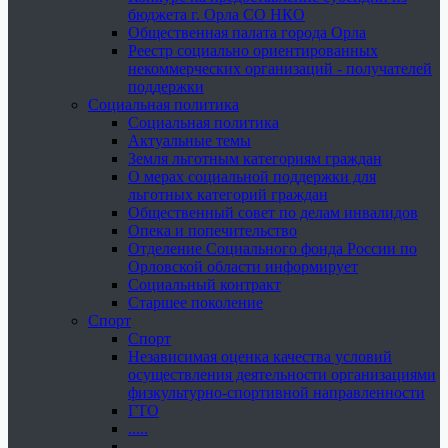
бюджета г. Орла СО НКО
Общественная палата города Орла
Реестр социально ориентированных
некоммерческих организаций - получателей
поддержки
Социальная политика
Социальная политика
Актуальные темы
Земля льготным категориям граждан
О мерах социальной поддержки для
льготных категорий граждан
Общественный совет по делам инвалидов
Опека и попечительство
Отделение Социального фонда России по
Орловской области информирует
Социальный контракт
Старшее поколение
Спорт
Спорт
Независимая оценка качества условий
осуществления деятельности организациями
физкультурно-спортивной направленности
ГТО
.....
......