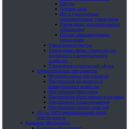
Школы
Детские сады
Негосударственные
образовательные учреждения
Учреждения дополнительного
образования
Прочие образовательные
учреждения
Учреждения культуры
Учреждения сферы строительства,
жилищного и коммунального
хозяйства
Учреждения издательской сферы
Муниципальные предприятия
Муниципальные предприятия
Предприятия жилищного и
коммунального хозяйства
Предприятия транспорта
Предприятия общественного питания
Предприятия здравоохранения
Предприятия прочих отраслей
АО со 100% муниципальной долей
собственности
Кадровое обеспечение
Кадровое обеспечение