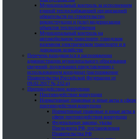
Муниципальный контроль за исполнением
единой теплоснабжающей организацией
обязательств по строительству,
реконструкции и (или) модернизации
объектов теплоснабжения
Муниципальный контроль на
автомобильном транспорте, городском
наземном электрическом транспорте и в
дорожном хозяйстве
Перечень находящихся в распоряжении
администрации муниципального образования
сведений, подлежащих представлению с
использованием координат (распоряжение
Правительства Российской Федерации от
09.02.2017 № 232-р)
Противодействие коррупции
Противодействие коррупции
Нормативные правовые и иные акты в сфере
противодействия коррупции
Нормативные правовые и иные акты в
сфере противодействия коррупции
Федеральные законы, указы
Президента РФ, постановления
Правительства РФ