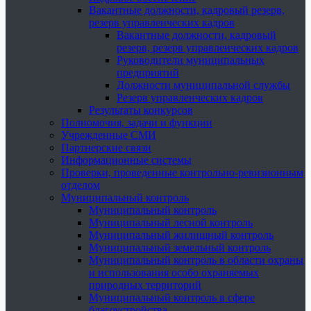
Вакантные должности, кадровый резерв,
резерв управленческих кадров
Вакантные должности, кадровый
резерв, резерв управленческих кадров
Руководители муниципальных
предприятий
Должности муниципальной службы
Резерв управленческих кадров
Результаты конкурсов
Полномочия, задачи и функции
Учрежденные СМИ
Партнерские связи
Информационные системы
Проверки, проведенные контрольно-ревизионным
отделом
Муниципальный контроль
Муниципальный контроль
Муниципальный лесной контроль
Муниципальный жилищный контроль
Муниципальный земельный контроль
Муниципальный контроль в области охраны
и использования особо охраняемых
природных территорий
Муниципальный контроль в сфере
благоустройства