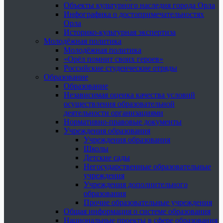
Объекты культурного наследия города Орла
Инфографика о достопримечательностях
Орла
Историко-культурная экспертиза
Молодёжная политика
Молодёжная политика
«Орёл помнит своих героев»
Российские студенческие отряды
Образование
Образование
Независимая оценка качества условий
осуществления образовательной
деятельности организациями
Нормативно-правовые документы
Учреждения образования
Учреждения образования
Школы
Детские сады
Негосударственные образовательные
учреждения
Учреждения дополнительного
образования
Прочие образовательные учреждения
Общая информация о системе образования
Национальные проекты в сфере образования