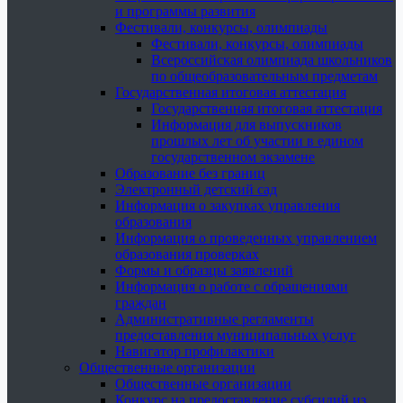
и программы развития
Фестивали, конкурсы, олимпиады
Фестивали, конкурсы, олимпиады
Всероссийская олимпиада школьников
по общеобразовательным предметам
Государственная итоговая аттестация
Государственная итоговая аттестация
Информация для выпускников
прошлых лет об участии в едином
государственном экзамене
Образование без границ
Электронный детский сад
Информация о закупках управления
образования
Информация о проведенных управлением
образования проверках
Формы и образцы заявлений
Информация о работе с обращениями
граждан
Административные регламенты
предоставления муниципальных услуг
Навигатор профилактики
Общественные организации
Общественные организации
Конкурс на предоставление субсидий из