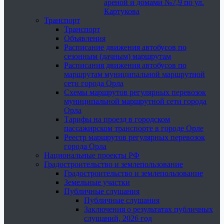
ареной и домами №7,9 по ул.
Картукова
Транспорт
Транспорт
Объявления
Расписание движения автобусов по
сезонным (дачным) маршрутам
Расписания движения автобусов по
маршрутам муниципальной маршрутной
сети города Орла
Схемы маршрутов регулярных перевозок
муниципальной маршрутной сети города
Орла
Тарифы на проезд в городском
пассажирском транспорте в городе Орле
Реестр маршрутов регулярных перевозок
города Орла
Национальные проекты РФ
Градостроительство и землепользование
Градостроительство и землепользование
Земельные участки
Публичные слушания
Публичные слушания
Заключения о результатах публичных
слушаний, 2026 год