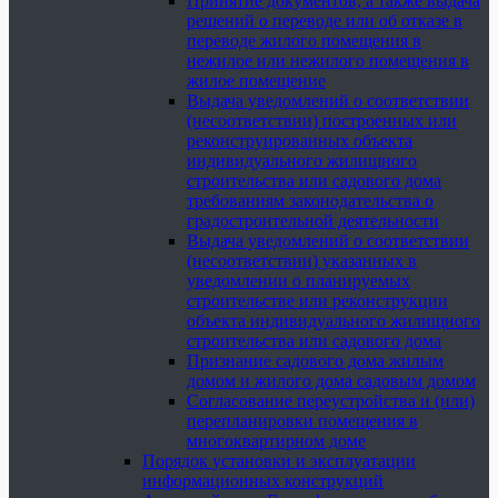
Принятие документов, а также выдача
решений о переводе или об отказе в
переводе жилого помещения в
нежилое или нежилого помещения в
жилое помещение
Выдача уведомлений о соответствии
(несоответствии) построенных или
реконструированных объекта
индивидуального жилищного
строительства или садового дома
требованиям законодательства о
градостроительной деятельности
Выдача уведомлений о соответствии
(несоответствии) указанных в
уведомлении о планируемых
строительстве или реконструкции
объекта индивидуального жилищного
строительства или садового дома
Признание садового дома жилым
домом и жилого дома садовым домом
Согласование переустройства и (или)
перепланировки помещения в
многоквартирном доме
Порядок установки и эксплуатации
информационных конструкций