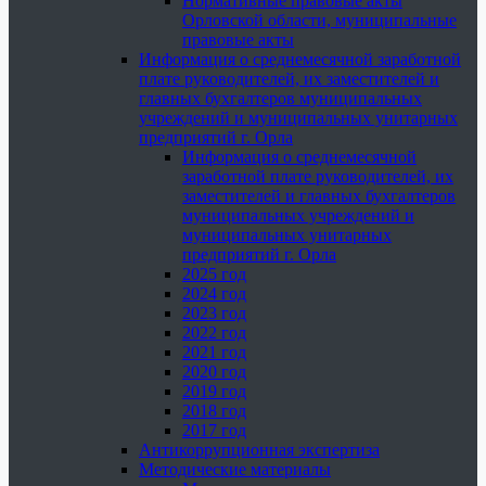
Нормативные правовые акты
Орловской области, муниципальные
правовые акты
Информация о среднемесячной заработной
плате руководителей, их заместителей и
главных бухгалтеров муниципальных
учреждений и муниципальных унитарных
предприятий г. Орла
Информация о среднемесячной
заработной плате руководителей, их
заместителей и главных бухгалтеров
муниципальных учреждений и
муниципальных унитарных
предприятий г. Орла
2025 год
2024 год
2023 год
2022 год
2021 год
2020 год
2019 год
2018 год
2017 год
Антикоррупционная экспертиза
Методические материалы