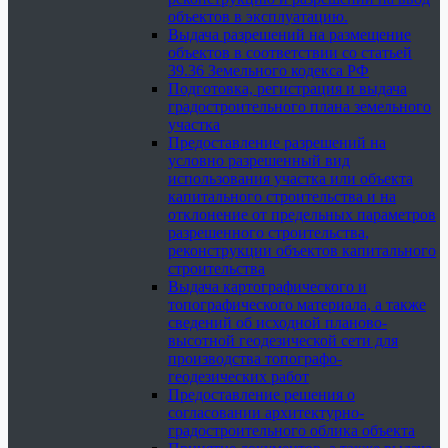
объектов в эксплуатацию.
Выдача разрешений на размещение
объектов в соответствии со статьей
39.36 Земельного кодекса РФ
Подготовка, регистрация и выдача
градостроительного плана земельного
участка
Предоставление разрешений на
условно разрешенный вид
использования участка или объекта
капитального строительства и на
отклонение от предельных параметров
разрешенного строительства,
реконструкции объектов капитального
строительства
Выдача картографического и
топографического материала, а также
сведений об исходной планово-
высотной геодезической сети для
производства топографо-
геодезических работ
Предоставление решения о
согласовании архитектурно-
градостроительного облика объекта