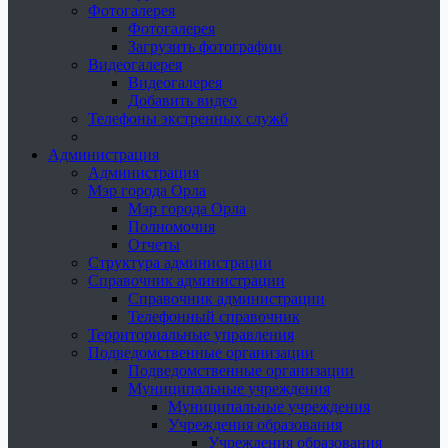
Фотогалерея
Фотогалерея
Загрузить фотографии
Видеогалерея
Видеогалерея
Добавить видео
Телефоны экстренных служб
Администрация
Администрация
Мэр города Орла
Мэр города Орла
Полномочия
Отчеты
Структура администрации
Справочник администрации
Справочник администрации
Телефонный справочник
Территориальные управления
Подведомственные организации
Подведомственные организации
Муниципальные учреждения
Муниципальные учреждения
Учреждения образования
Учреждения образования