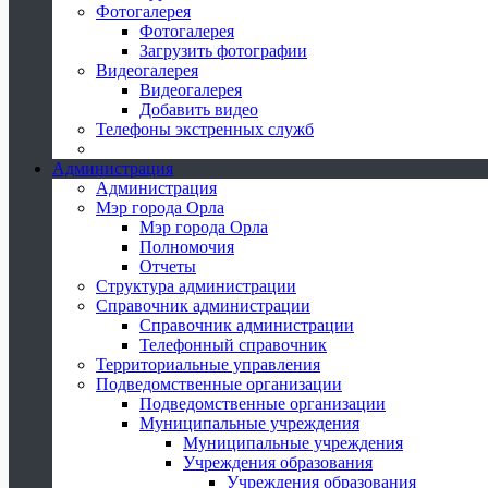
Фотогалерея
Фотогалерея
Загрузить фотографии
Видеогалерея
Видеогалерея
Добавить видео
Телефоны экстренных служб
Администрация
Администрация
Мэр города Орла
Мэр города Орла
Полномочия
Отчеты
Структура администрации
Справочник администрации
Справочник администрации
Телефонный справочник
Территориальные управления
Подведомственные организации
Подведомственные организации
Муниципальные учреждения
Муниципальные учреждения
Учреждения образования
Учреждения образования