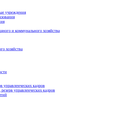
ные учреждения
азования
ния
щного и коммунального хозяйства
го хозяйства
ости
рв управленческих кадров
 резерв управленческих кадров
ятий