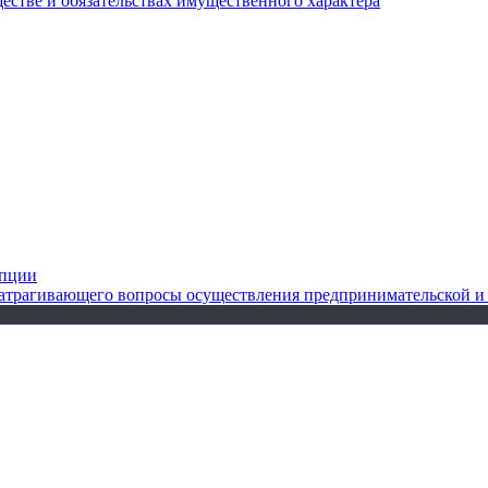
ществе и обязательствах имущественного характера
упции
 затрагивающего вопросы осуществления предпринимательской и