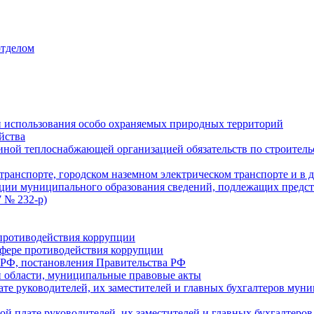
отделом
 использования особо охраняемых природных территорий
йства
ой теплоснабжающей организацией обязательств по строительс
ранспорте, городском наземном электрическом транспорте и в 
ции муниципального образования сведений, подлежащих предст
 № 232-р)
противодействия коррупции
фере противодействия коррупции
 РФ, постановления Правительства РФ
 области, муниципальные правовые акты
ате руководителей, их заместителей и главных бухгалтеров м
ой плате руководителей, их заместителей и главных бухгалте