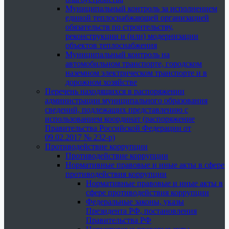
Муниципальный контроль за исполнением
единой теплоснабжающей организацией
обязательств по строительству,
реконструкции и (или) модернизации
объектов теплоснабжения
Муниципальный контроль на
автомобильном транспорте, городском
наземном электрическом транспорте и в
дорожном хозяйстве
Перечень находящихся в распоряжении
администрации муниципального образования
сведений, подлежащих представлению с
использованием координат (распоряжение
Правительства Российской Федерации от
09.02.2017 № 232-р)
Противодействие коррупции
Противодействие коррупции
Нормативные правовые и иные акты в сфере
противодействия коррупции
Нормативные правовые и иные акты в
сфере противодействия коррупции
Федеральные законы, указы
Президента РФ, постановления
Правительства РФ