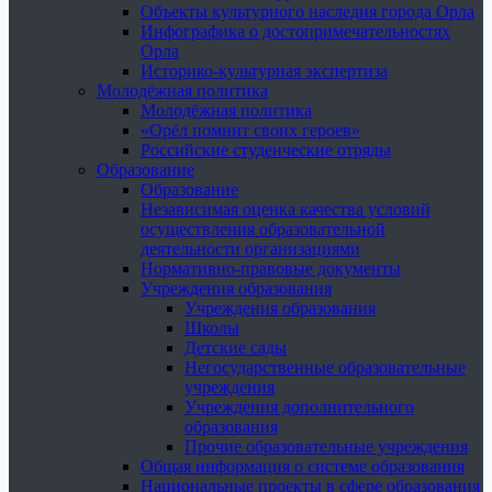
Объекты культурного наследия города Орла
Инфографика о достопримечательностях
Орла
Историко-культурная экспертиза
Молодёжная политика
Молодёжная политика
«Орёл помнит своих героев»
Российские студенческие отряды
Образование
Образование
Независимая оценка качества условий
осуществления образовательной
деятельности организациями
Нормативно-правовые документы
Учреждения образования
Учреждения образования
Школы
Детские сады
Негосударственные образовательные
учреждения
Учреждения дополнительного
образования
Прочие образовательные учреждения
Общая информация о системе образования
Национальные проекты в сфере образования