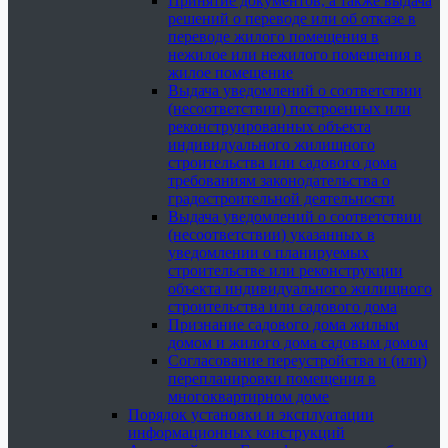
Принятие документов, а также выдача
решений о переводе или об отказе в
переводе жилого помещения в
нежилое или нежилого помещения в
жилое помещение
Выдача уведомлений о соответствии
(несоответствии) построенных или
реконструированных объекта
индивидуального жилищного
строительства или садового дома
требованиям законодательства о
градостроительной деятельности
Выдача уведомлений о соответствии
(несоответствии) указанных в
уведомлении о планируемых
строительстве или реконструкции
объекта индивидуального жилищного
строительства или садового дома
Признание садового дома жилым
домом и жилого дома садовым домом
Согласование переустройства и (или)
перепланировки помещения в
многоквартирном доме
Порядок установки и эксплуатации
информационных конструкций