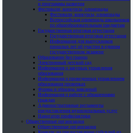
и программы развития
Фестивали, конкурсы, олимпиады
Фестивали, конкурсы, олимпиады
Всероссийская олимпиада школьников
по общеобразовательным предметам
Государственная итоговая аттестация
Государственная итоговая аттестация
Информация для выпускников
прошлых лет об участии в едином
государственном экзамене
Образование без границ
Электронный детский сад
Информация о закупках управления
образования
Информация о проведенных управлением
образования проверках
Формы и образцы заявлений
Информация о работе с обращениями
граждан
Административные регламенты
предоставления муниципальных услуг
Навигатор профилактики
Общественные организации
Общественные организации
Конкурс на предоставление субсидий из