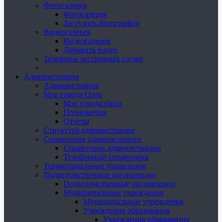
Фотогалерея
Фотогалерея
Загрузить фотографии
Видеогалерея
Видеогалерея
Добавить видео
Телефоны экстренных служб
Администрация
Администрация
Мэр города Орла
Мэр города Орла
Полномочия
Отчеты
Структура администрации
Справочник администрации
Справочник администрации
Телефонный справочник
Территориальные управления
Подведомственные организации
Подведомственные организации
Муниципальные учреждения
Муниципальные учреждения
Учреждения образования
Учреждения образования