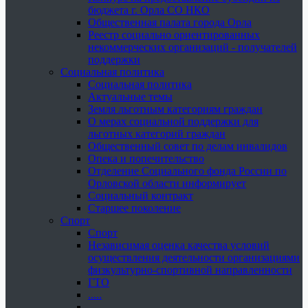
бюджета г. Орла СО НКО
Общественная палата города Орла
Реестр социально ориентированных
некоммерческих организаций - получателей
поддержки
Социальная политика
Социальная политика
Актуальные темы
Земля льготным категориям граждан
О мерах социальной поддержки для
льготных категорий граждан
Общественный совет по делам инвалидов
Опека и попечительство
Отделение Социального фонда России по
Орловской области информирует
Социальный контракт
Старшее поколение
Спорт
Спорт
Независимая оценка качества условий
осуществления деятельности организациями
физкультурно-спортивной направленности
ГТО
.....
......