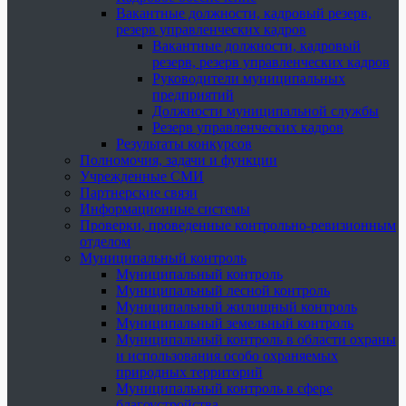
Вакантные должности, кадровый резерв,
резерв управленческих кадров
Вакантные должности, кадровый
резерв, резерв управленческих кадров
Руководители муниципальных
предприятий
Должности муниципальной службы
Резерв управленческих кадров
Результаты конкурсов
Полномочия, задачи и функции
Учрежденные СМИ
Партнерские связи
Информационные системы
Проверки, проведенные контрольно-ревизионным
отделом
Муниципальный контроль
Муниципальный контроль
Муниципальный лесной контроль
Муниципальный жилищный контроль
Муниципальный земельный контроль
Муниципальный контроль в области охраны
и использования особо охраняемых
природных территорий
Муниципальный контроль в сфере
благоустройства