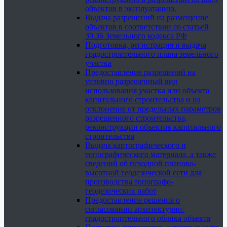
объектов в эксплуатацию.
Выдача разрешений на размещение
объектов в соответствии со статьей
39.36 Земельного кодекса РФ
Подготовка, регистрация и выдача
градостроительного плана земельного
участка
Предоставление разрешений на
условно разрешенный вид
использования участка или объекта
капитального строительства и на
отклонение от предельных параметров
разрешенного строительства,
реконструкции объектов капитального
строительства
Выдача картографического и
топографического материала, а также
сведений об исходной планово-
высотной геодезической сети для
производства топографо-
геодезических работ
Предоставление решения о
согласовании архитектурно-
градостроительного облика объекта