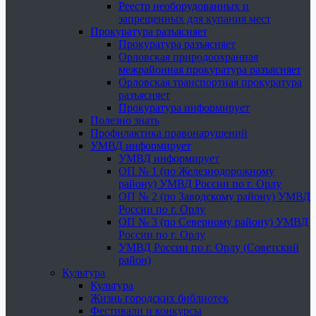
Реестр необорудованных и
запрещенных для купания мест
Прокуратура разъясняет
Прокуратура разъясняет
Орловская природоохранная
межрайонная прокуратура разъясняет
Орловская транспортная прокуратура
разъясняет
Прокуратура информирует
Полезно знать
Профилактика правонарушений
УМВД информирует
УМВД информирует
ОП № 1 (по Железнодорожному
району) УМВД России по г. Орлу
ОП № 2 (по Заводскому району) УМВД
России по г. Орлу
ОП № 3 (по Северному району) УМВД
России по г. Орлу
УМВД России по г. Орлу (Советский
район)
Культура
Культура
Жизнь городских библиотек
Фестивали и конкурсы