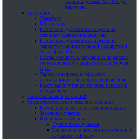
ареной и домами №7,9 по ул.
Картукова
Транспорт
Транспорт
Объявления
Расписание движения автобусов по
сезонным (дачным) маршрутам
Расписания движения автобусов по
маршрутам муниципальной маршрутной
сети города Орла
Схемы маршрутов регулярных перевозок
муниципальной маршрутной сети города
Орла
Тарифы на проезд в городском
пассажирском транспорте в городе Орле
Реестр маршрутов регулярных перевозок
города Орла
Национальные проекты РФ
Градостроительство и землепользование
Градостроительство и землепользование
Земельные участки
Публичные слушания
Публичные слушания
Заключения о результатах публичных
слушаний, 2026 год