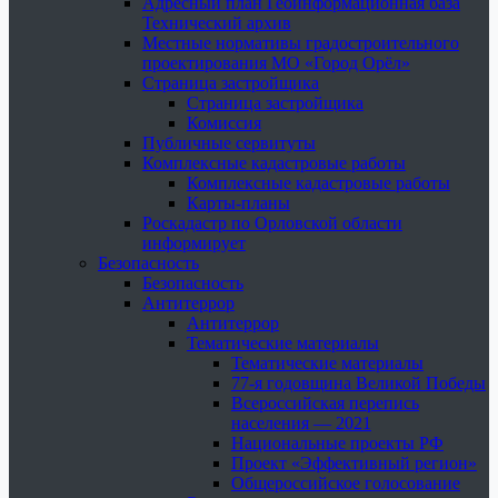
Адресный план Геоинформационная база
Технический архив
Местные нормативы градостроительного
проектирования МО «Город Орёл»
Страница застройщика
Страница застройщика
Комиссия
Публичные сервитуты
Комплексные кадастровые работы
Комплексные кадастровые работы
Карты-планы
Роскадастр по Орловской области
информирует
Безопасность
Безопасность
Антитеррор
Антитеррор
Тематические материалы
Тематические материалы
77-я годовщина Великой Победы
Всероссийская перепись
населения — 2021
Национальные проекты РФ
Проект «Эффективный регион»
Общероссийское голосование