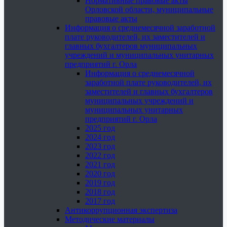
Нормативные правовые акты
Орловской области, муниципальные
правовые акты
Информация о среднемесячной заработной
плате руководителей, их заместителей и
главных бухгалтеров муниципальных
учреждений и муниципальных унитарных
предприятий г. Орла
Информация о среднемесячной
заработной плате руководителей, их
заместителей и главных бухгалтеров
муниципальных учреждений и
муниципальных унитарных
предприятий г. Орла
2025 год
2024 год
2023 год
2022 год
2021 год
2020 год
2019 год
2018 год
2017 год
Антикоррупционная экспертиза
Методические материалы