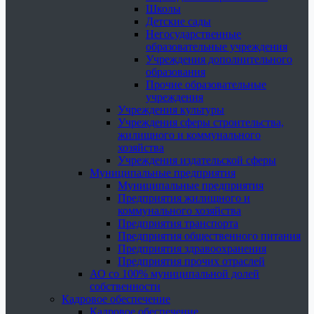
Школы
Детские сады
Негосударственные
образовательные учреждения
Учреждения дополнительного
образования
Прочие образовательные
учреждения
Учреждения культуры
Учреждения сферы строительства,
жилищного и коммунального
хозяйства
Учреждения издательской сферы
Муниципальные предприятия
Муниципальные предприятия
Предприятия жилищного и
коммунального хозяйства
Предприятия транспорта
Предприятия общественного питания
Предприятия здравоохранения
Предприятия прочих отраслей
АО со 100% муниципальной долей
собственности
Кадровое обеспечение
Кадровое обеспечение