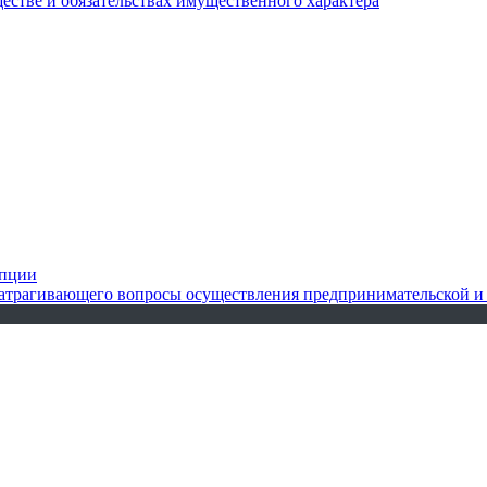
ществе и обязательствах имущественного характера
упции
 затрагивающего вопросы осуществления предпринимательской и