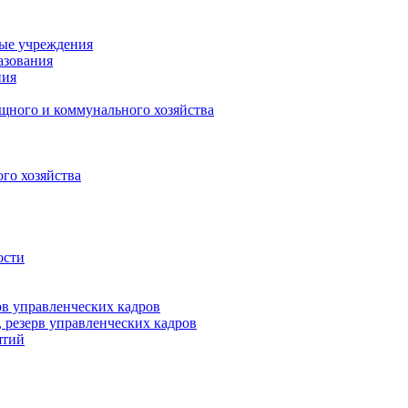
ные учреждения
азования
ния
щного и коммунального хозяйства
го хозяйства
ости
рв управленческих кадров
 резерв управленческих кадров
ятий