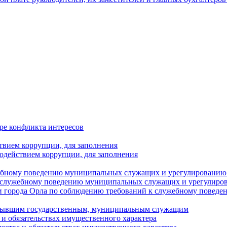
ре конфликта интересов
твием коррупции, для заполнения
одействием коррупции, для заполнения
ебному поведению муниципальных служащих и урегулированию 
 служебному поведению муниципальных служащих и урегулиро
 города Орла по соблюдению требований к служебному повед
с бывшим государственным, муниципальным служащим
е и обязательствах имущественного характера