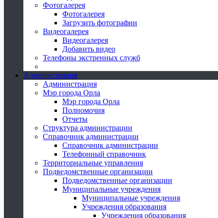
Фотогалерея
Фотогалерея
Загрузить фотографии
Видеогалерея
Видеогалерея
Добавить видео
Телефоны экстренных служб
Администрация
Администрация
Мэр города Орла
Мэр города Орла
Полномочия
Отчеты
Структура администрации
Справочник администрации
Справочник администрации
Телефонный справочник
Территориальные управления
Подведомственные организации
Подведомственные организации
Муниципальные учреждения
Муниципальные учреждения
Учреждения образования
Учреждения образования