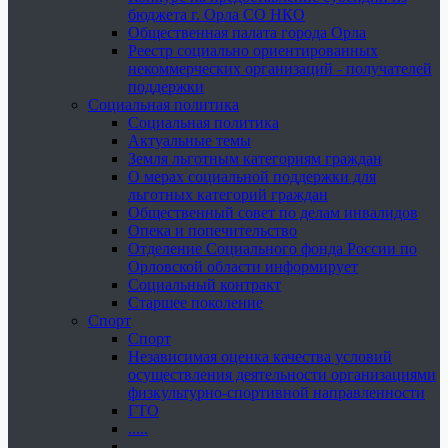
бюджета г. Орла СО НКО
Общественная палата города Орла
Реестр социально ориентированных
некоммерческих организаций - получателей
поддержки
Социальная политика
Социальная политика
Актуальные темы
Земля льготным категориям граждан
О мерах социальной поддержки для
льготных категорий граждан
Общественный совет по делам инвалидов
Опека и попечительство
Отделение Социального фонда России по
Орловской области информирует
Социальный контракт
Старшее поколение
Спорт
Спорт
Независимая оценка качества условий
осуществления деятельности организациями
физкультурно-спортивной направленности
ГТО
.....
......