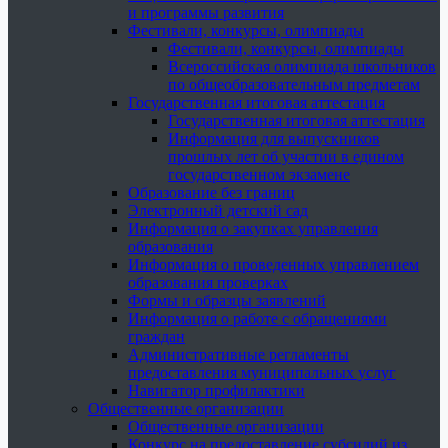
и программы развития
Фестивали, конкурсы, олимпиады
Фестивали, конкурсы, олимпиады
Всероссийская олимпиада школьников
по общеобразовательным предметам
Государственная итоговая аттестация
Государственная итоговая аттестация
Информация для выпускников
прошлых лет об участии в едином
государственном экзамене
Образование без границ
Электронный детский сад
Информация о закупках управления
образования
Информация о проведенных управлением
образования проверках
Формы и образцы заявлений
Информация о работе с обращениями
граждан
Административные регламенты
предоставления муниципальных услуг
Навигатор профилактики
Общественные организации
Общественные организации
Конкурс на предоставление субсидий из