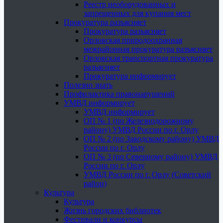
Реестр необорудованных и
запрещенных для купания мест
Прокуратура разъясняет
Прокуратура разъясняет
Орловская природоохранная
межрайонная прокуратура разъясняет
Орловская транспортная прокуратура
разъясняет
Прокуратура информирует
Полезно знать
Профилактика правонарушений
УМВД информирует
УМВД информирует
ОП № 1 (по Железнодорожному
району) УМВД России по г. Орлу
ОП № 2 (по Заводскому району) УМВД
России по г. Орлу
ОП № 3 (по Северному району) УМВД
России по г. Орлу
УМВД России по г. Орлу (Советский
район)
Культура
Культура
Жизнь городских библиотек
Фестивали и конкурсы