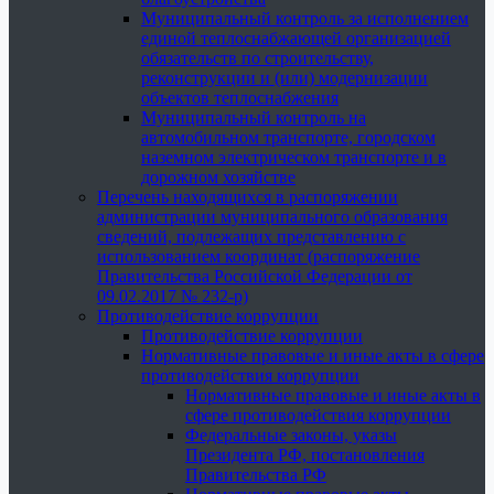
Муниципальный контроль за исполнением
единой теплоснабжающей организацией
обязательств по строительству,
реконструкции и (или) модернизации
объектов теплоснабжения
Муниципальный контроль на
автомобильном транспорте, городском
наземном электрическом транспорте и в
дорожном хозяйстве
Перечень находящихся в распоряжении
администрации муниципального образования
сведений, подлежащих представлению с
использованием координат (распоряжение
Правительства Российской Федерации от
09.02.2017 № 232-р)
Противодействие коррупции
Противодействие коррупции
Нормативные правовые и иные акты в сфере
противодействия коррупции
Нормативные правовые и иные акты в
сфере противодействия коррупции
Федеральные законы, указы
Президента РФ, постановления
Правительства РФ