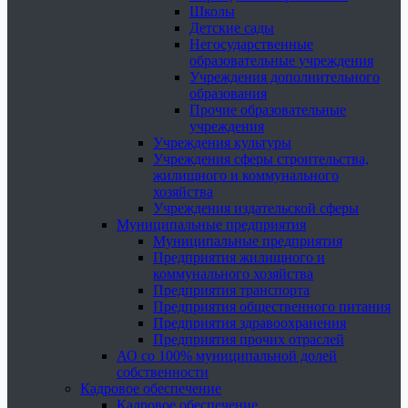
Школы
Детские сады
Негосударственные
образовательные учреждения
Учреждения дополнительного
образования
Прочие образовательные
учреждения
Учреждения культуры
Учреждения сферы строительства,
жилищного и коммунального
хозяйства
Учреждения издательской сферы
Муниципальные предприятия
Муниципальные предприятия
Предприятия жилищного и
коммунального хозяйства
Предприятия транспорта
Предприятия общественного питания
Предприятия здравоохранения
Предприятия прочих отраслей
АО со 100% муниципальной долей
собственности
Кадровое обеспечение
Кадровое обеспечение