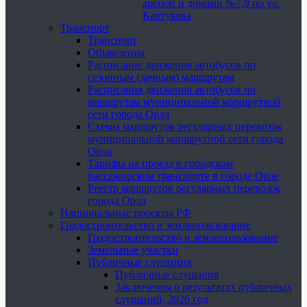
ареной и домами №7,9 по ул.
Картукова
Транспорт
Транспорт
Объявления
Расписание движения автобусов по
сезонным (дачным) маршрутам
Расписания движения автобусов по
маршрутам муниципальной маршрутной
сети города Орла
Схемы маршрутов регулярных перевозок
муниципальной маршрутной сети города
Орла
Тарифы на проезд в городском
пассажирском транспорте в городе Орле
Реестр маршрутов регулярных перевозок
города Орла
Национальные проекты РФ
Градостроительство и землепользование
Градостроительство и землепользование
Земельные участки
Публичные слушания
Публичные слушания
Заключения о результатах публичных
слушаний, 2026 год