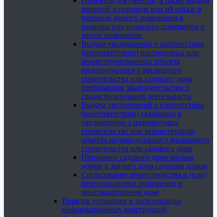
Принятие документов, а также выдача
решений о переводе или об отказе в
переводе жилого помещения в
нежилое или нежилого помещения в
жилое помещение
Выдача уведомлений о соответствии
(несоответствии) построенных или
реконструированных объекта
индивидуального жилищного
строительства или садового дома
требованиям законодательства о
градостроительной деятельности
Выдача уведомлений о соответствии
(несоответствии) указанных в
уведомлении о планируемых
строительстве или реконструкции
объекта индивидуального жилищного
строительства или садового дома
Признание садового дома жилым
домом и жилого дома садовым домом
Согласование переустройства и (или)
перепланировки помещения в
многоквартирном доме
Порядок установки и эксплуатации
информационных конструкций