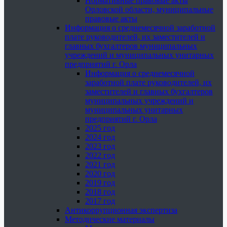
Нормативные правовые акты
Орловской области, муниципальные
правовые акты
Информация о среднемесячной заработной
плате руководителей, их заместителей и
главных бухгалтеров муниципальных
учреждений и муниципальных унитарных
предприятий г. Орла
Информация о среднемесячной
заработной плате руководителей, их
заместителей и главных бухгалтеров
муниципальных учреждений и
муниципальных унитарных
предприятий г. Орла
2025 год
2024 год
2023 год
2022 год
2021 год
2020 год
2019 год
2018 год
2017 год
Антикоррупционная экспертиза
Методические материалы