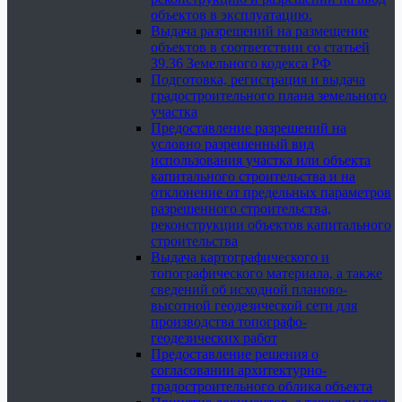
объектов в эксплуатацию.
Выдача разрешений на размещение
объектов в соответствии со статьей
39.36 Земельного кодекса РФ
Подготовка, регистрация и выдача
градостроительного плана земельного
участка
Предоставление разрешений на
условно разрешенный вид
использования участка или объекта
капитального строительства и на
отклонение от предельных параметров
разрешенного строительства,
реконструкции объектов капитального
строительства
Выдача картографического и
топографического материала, а также
сведений об исходной планово-
высотной геодезической сети для
производства топографо-
геодезических работ
Предоставление решения о
согласовании архитектурно-
градостроительного облика объекта