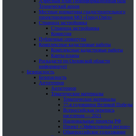
Адресный план Геоинформационная база
Технический архив
Местные нормативы градостроительного
проектирования МО «Город Орёл»
Страница застройщика
Страница застройщика
Комиссия
Публичные сервитуты
Комплексные кадастровые работы
Комплексные кадастровые работы
Карты-планы
Роскадастр по Орловской области
информирует
Безопасность
Безопасность
Антитеррор
Антитеррор
Тематические материалы
Тематические материалы
77-я годовщина Великой Победы
Всероссийская перепись
населения — 2021
Национальные проекты РФ
Проект «Эффективный регион»
Общероссийское голосование