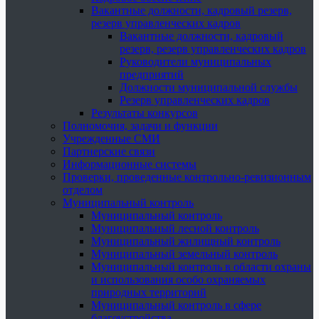
Вакантные должности, кадровый резерв,
резерв управленческих кадров
Вакантные должности, кадровый
резерв, резерв управленческих кадров
Руководители муниципальных
предприятий
Должности муниципальной службы
Резерв управленческих кадров
Результаты конкурсов
Полномочия, задачи и функции
Учрежденные СМИ
Партнерские связи
Информационные системы
Проверки, проведенные контрольно-ревизионным
отделом
Муниципальный контроль
Муниципальный контроль
Муниципальный лесной контроль
Муниципальный жилищный контроль
Муниципальный земельный контроль
Муниципальный контроль в области охраны
и использования особо охраняемых
природных территорий
Муниципальный контроль в сфере
благоустройства