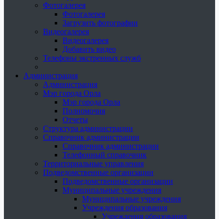
Фотогалерея
Фотогалерея
Загрузить фотографии
Видеогалерея
Видеогалерея
Добавить видео
Телефоны экстренных служб
Администрация
Администрация
Мэр города Орла
Мэр города Орла
Полномочия
Отчеты
Структура администрации
Справочник администрации
Справочник администрации
Телефонный справочник
Территориальные управления
Подведомственные организации
Подведомственные организации
Муниципальные учреждения
Муниципальные учреждения
Учреждения образования
Учреждения образования