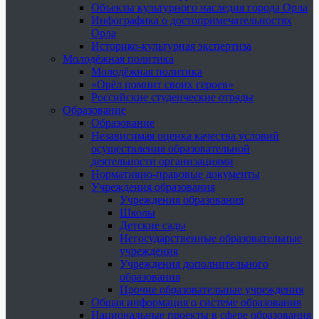
Объекты культурного наследия города Орла
Инфографика о достопримечательностях
Орла
Историко-культурная экспертиза
Молодёжная политика
Молодёжная политика
«Орёл помнит своих героев»
Российские студенческие отряды
Образование
Образование
Независимая оценка качества условий
осуществления образовательной
деятельности организациями
Нормативно-правовые документы
Учреждения образования
Учреждения образования
Школы
Детские сады
Негосударственные образовательные
учреждения
Учреждения дополнительного
образования
Прочие образовательные учреждения
Общая информация о системе образования
Национальные проекты в сфере образования