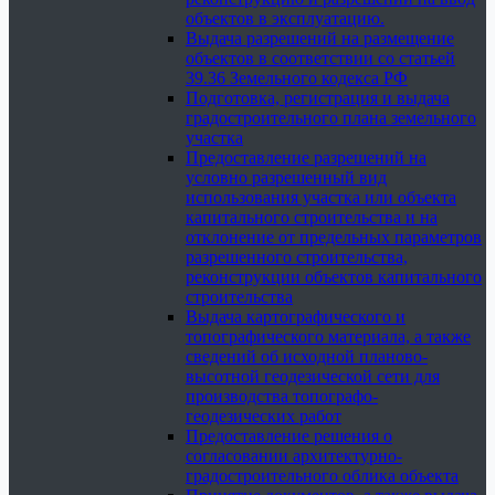
объектов в эксплуатацию.
Выдача разрешений на размещение
объектов в соответствии со статьей
39.36 Земельного кодекса РФ
Подготовка, регистрация и выдача
градостроительного плана земельного
участка
Предоставление разрешений на
условно разрешенный вид
использования участка или объекта
капитального строительства и на
отклонение от предельных параметров
разрешенного строительства,
реконструкции объектов капитального
строительства
Выдача картографического и
топографического материала, а также
сведений об исходной планово-
высотной геодезической сети для
производства топографо-
геодезических работ
Предоставление решения о
согласовании архитектурно-
градостроительного облика объекта