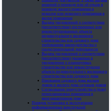
Принятие документов, а также выдача
решений о переводе или об отказе в
переводе жилого помещения в
нежилое или нежилого помещения в
жилое помещение
Выдача уведомлений о соответствии
(несоответствии) построенных или
реконструированных объекта
индивидуального жилищного
строительства или садового дома
требованиям законодательства о
градостроительной деятельности
Выдача уведомлений о соответствии
(несоответствии) указанных в
уведомлении о планируемых
строительстве или реконструкции
объекта индивидуального жилищного
строительства или садового дома
Признание садового дома жилым
домом и жилого дома садовым домом
Согласование переустройства и (или)
перепланировки помещения в
многоквартирном доме
Порядок установки и эксплуатации
информационных конструкций