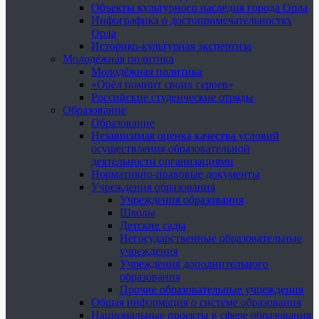
Объекты культурного наследия города Орла
Инфографика о достопримечательностях
Орла
Историко-культурная экспертиза
Молодёжная политика
Молодёжная политика
«Орёл помнит своих героев»
Российские студенческие отряды
Образование
Образование
Независимая оценка качества условий
осуществления образовательной
деятельности организациями
Нормативно-правовые документы
Учреждения образования
Учреждения образования
Школы
Детские сады
Негосударственные образовательные
учреждения
Учреждения дополнительного
образования
Прочие образовательные учреждения
Общая информация о системе образования
Национальные проекты в сфере образования