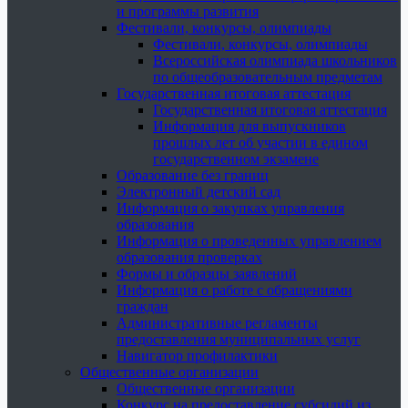
и программы развития
Фестивали, конкурсы, олимпиады
Фестивали, конкурсы, олимпиады
Всероссийская олимпиада школьников
по общеобразовательным предметам
Государственная итоговая аттестация
Государственная итоговая аттестация
Информация для выпускников
прошлых лет об участии в едином
государственном экзамене
Образование без границ
Электронный детский сад
Информация о закупках управления
образования
Информация о проведенных управлением
образования проверках
Формы и образцы заявлений
Информация о работе с обращениями
граждан
Административные регламенты
предоставления муниципальных услуг
Навигатор профилактики
Общественные организации
Общественные организации
Конкурс на предоставление субсидий из