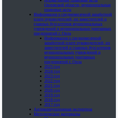
Нормативные правовые акты
Орловской области, муниципальные
правовые акты
Информация о среднемесячной заработной
плате руководителей, их заместителей и
главных бухгалтеров муниципальных
учреждений и муниципальных унитарных
предприятий г. Орла
Информация о среднемесячной
заработной плате руководителей, их
заместителей и главных бухгалтеров
муниципальных учреждений и
муниципальных унитарных
предприятий г. Орла
2025 год
2024 год
2023 год
2022 год
2021 год
2020 год
2019 год
2018 год
2017 год
Антикоррупционная экспертиза
Методические материалы