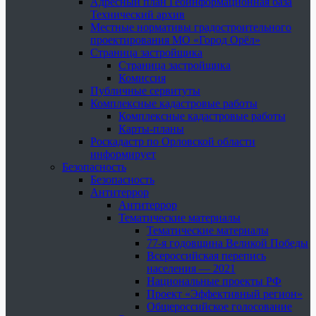
Адресный план Геоинформационная база
Технический архив
Местные нормативы градостроительного
проектирования МО «Город Орёл»
Страница застройщика
Страница застройщика
Комиссия
Публичные сервитуты
Комплексные кадастровые работы
Комплексные кадастровые работы
Карты-планы
Роскадастр по Орловской области
информирует
Безопасность
Безопасность
Антитеррор
Антитеррор
Тематические материалы
Тематические материалы
77-я годовщина Великой Победы
Всероссийская перепись
населения — 2021
Национальные проекты РФ
Проект «Эффективный регион»
Общероссийское голосование