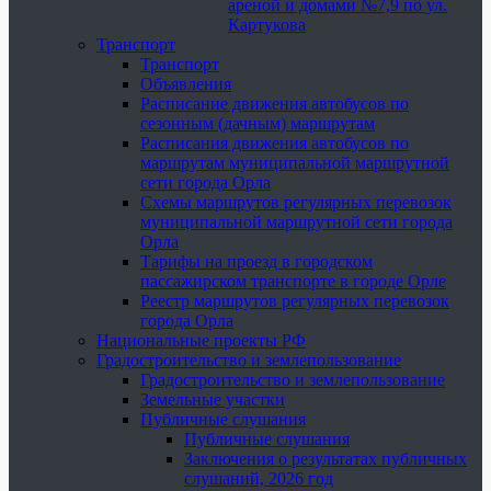
ареной и домами №7,9 по ул.
Картукова
Транспорт
Транспорт
Объявления
Расписание движения автобусов по
сезонным (дачным) маршрутам
Расписания движения автобусов по
маршрутам муниципальной маршрутной
сети города Орла
Схемы маршрутов регулярных перевозок
муниципальной маршрутной сети города
Орла
Тарифы на проезд в городском
пассажирском транспорте в городе Орле
Реестр маршрутов регулярных перевозок
города Орла
Национальные проекты РФ
Градостроительство и землепользование
Градостроительство и землепользование
Земельные участки
Публичные слушания
Публичные слушания
Заключения о результатах публичных
слушаний, 2026 год