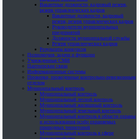
Вакантные должности, кадровый резерв,
резерв управленческих кадров
Вакантные должности, кадровый
резерв, резерв управленческих кадров
Руководители муниципальных
предприятий
Должности муниципальной службы
Резерв управленческих кадров
Результаты конкурсов
Полномочия, задачи и функции
Учрежденные СМИ
Партнерские связи
Информационные системы
Проверки, проведенные контрольно-ревизионным
отделом
Муниципальный контроль
Муниципальный контроль
Муниципальный лесной контроль
Муниципальный жилищный контроль
Муниципальный земельный контроль
Муниципальный контроль в области охраны
и использования особо охраняемых
природных территорий
Муниципальный контроль в сфере
благоустройства