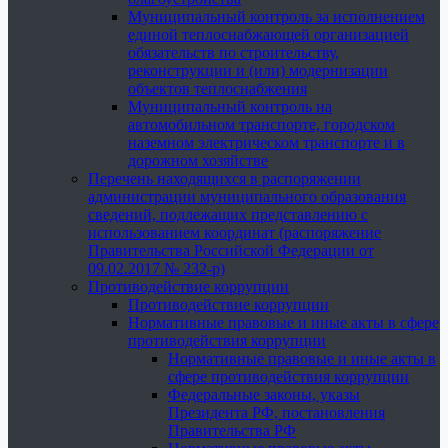
Муниципальный контроль за исполнением
единой теплоснабжающей организацией
обязательств по строительству,
реконструкции и (или) модернизации
объектов теплоснабжения
Муниципальный контроль на
автомобильном транспорте, городском
наземном электрическом транспорте и в
дорожном хозяйстве
Перечень находящихся в распоряжении
администрации муниципального образования
сведений, подлежащих представлению с
использованием координат (распоряжение
Правительства Российской Федерации от
09.02.2017 № 232-р)
Противодействие коррупции
Противодействие коррупции
Нормативные правовые и иные акты в сфере
противодействия коррупции
Нормативные правовые и иные акты в
сфере противодействия коррупции
Федеральные законы, указы
Президента РФ, постановления
Правительства РФ