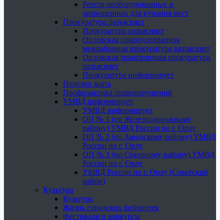
Реестр необорудованных и
запрещенных для купания мест
Прокуратура разъясняет
Прокуратура разъясняет
Орловская природоохранная
межрайонная прокуратура разъясняет
Орловская транспортная прокуратура
разъясняет
Прокуратура информирует
Полезно знать
Профилактика правонарушений
УМВД информирует
УМВД информирует
ОП № 1 (по Железнодорожному
району) УМВД России по г. Орлу
ОП № 2 (по Заводскому району) УМВД
России по г. Орлу
ОП № 3 (по Северному району) УМВД
России по г. Орлу
УМВД России по г. Орлу (Советский
район)
Культура
Культура
Жизнь городских библиотек
Фестивали и конкурсы