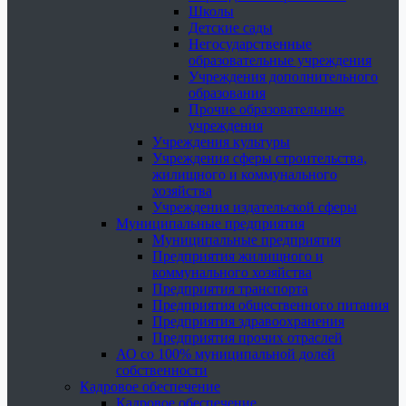
Школы
Детские сады
Негосударственные
образовательные учреждения
Учреждения дополнительного
образования
Прочие образовательные
учреждения
Учреждения культуры
Учреждения сферы строительства,
жилищного и коммунального
хозяйства
Учреждения издательской сферы
Муниципальные предприятия
Муниципальные предприятия
Предприятия жилищного и
коммунального хозяйства
Предприятия транспорта
Предприятия общественного питания
Предприятия здравоохранения
Предприятия прочих отраслей
АО со 100% муниципальной долей
собственности
Кадровое обеспечение
Кадровое обеспечение