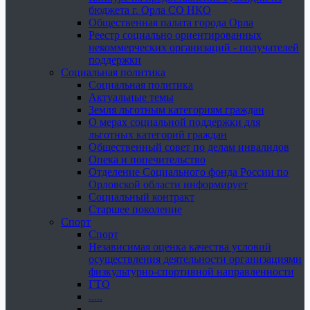
бюджета г. Орла СО НКО
Общественная палата города Орла
Реестр социально ориентированных
некоммерческих организаций - получателей
поддержки
Социальная политика
Социальная политика
Актуальные темы
Земля льготным категориям граждан
О мерах социальной поддержки для
льготных категорий граждан
Общественный совет по делам инвалидов
Опека и попечительство
Отделение Социального фонда России по
Орловской области информирует
Социальный контракт
Старшее поколение
Спорт
Спорт
Независимая оценка качества условий
осуществления деятельности организациями
физкультурно-спортивной направленности
ГТО
.....
......