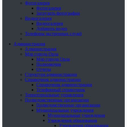
Фотогалерея
Фотогалерея
Загрузить фотографии
Видеогалерея
Видеогалерея
Добавить видео
Телефоны экстренных служб
Администрация
Администрация
Мэр города Орла
Мэр города Орла
Полномочия
Отчеты
Структура администрации
Справочник администрации
Справочник администрации
Телефонный справочник
Территориальные управления
Подведомственные организации
Подведомственные организации
Муниципальные учреждения
Муниципальные учреждения
Учреждения образования
Учреждения образования