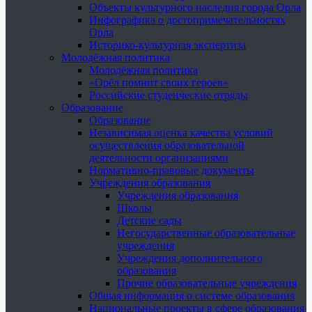
Объекты культурного наследия города Орла
Инфографика о достопримечательностях
Орла
Историко-культурная экспертиза
Молодёжная политика
Молодёжная политика
«Орёл помнит своих героев»
Российские студенческие отряды
Образование
Образование
Независимая оценка качества условий
осуществления образовательной
деятельности организациями
Нормативно-правовые документы
Учреждения образования
Учреждения образования
Школы
Детские сады
Негосударственные образовательные
учреждения
Учреждения дополнительного
образования
Прочие образовательные учреждения
Общая информация о системе образования
Национальные проекты в сфере образования