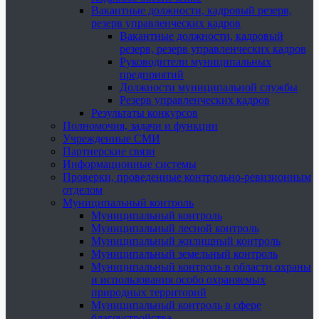
Вакантные должности, кадровый резерв,
резерв управленческих кадров
Вакантные должности, кадровый
резерв, резерв управленческих кадров
Руководители муниципальных
предприятий
Должности муниципальной службы
Резерв управленческих кадров
Результаты конкурсов
Полномочия, задачи и функции
Учрежденные СМИ
Партнерские связи
Информационные системы
Проверки, проведенные контрольно-ревизионным
отделом
Муниципальный контроль
Муниципальный контроль
Муниципальный лесной контроль
Муниципальный жилищный контроль
Муниципальный земельный контроль
Муниципальный контроль в области охраны
и использования особо охраняемых
природных территорий
Муниципальный контроль в сфере
благоустройства