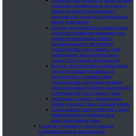
Принятие документов, а также выдача
решений о переводе или об отказе в
переводе жилого помещения в
нежилое или нежилого помещения в
жилое помещение
Выдача уведомлений о соответствии
(несоответствии) построенных или
реконструированных объекта
индивидуального жилищного
строительства или садового дома
требованиям законодательства о
градостроительной деятельности
Выдача уведомлений о соответствии
(несоответствии) указанных в
уведомлении о планируемых
строительстве или реконструкции
объекта индивидуального жилищного
строительства или садового дома
Признание садового дома жилым
домом и жилого дома садовым домом
Согласование переустройства и (или)
перепланировки помещения в
многоквартирном доме
Порядок установки и эксплуатации
информационных конструкций