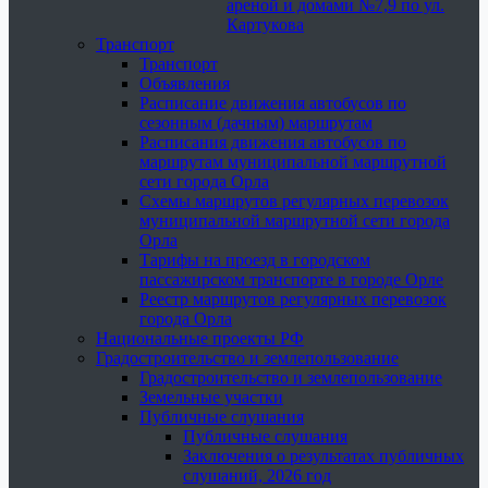
ареной и домами №7,9 по ул.
Картукова
Транспорт
Транспорт
Объявления
Расписание движения автобусов по
сезонным (дачным) маршрутам
Расписания движения автобусов по
маршрутам муниципальной маршрутной
сети города Орла
Схемы маршрутов регулярных перевозок
муниципальной маршрутной сети города
Орла
Тарифы на проезд в городском
пассажирском транспорте в городе Орле
Реестр маршрутов регулярных перевозок
города Орла
Национальные проекты РФ
Градостроительство и землепользование
Градостроительство и землепользование
Земельные участки
Публичные слушания
Публичные слушания
Заключения о результатах публичных
слушаний, 2026 год