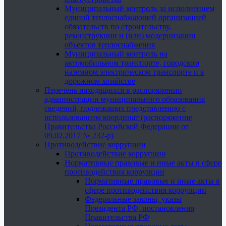
Муниципальный контроль за исполнением
единой теплоснабжающей организацией
обязательств по строительству,
реконструкции и (или) модернизации
объектов теплоснабжения
Муниципальный контроль на
автомобильном транспорте, городском
наземном электрическом транспорте и в
дорожном хозяйстве
Перечень находящихся в распоряжении
администрации муниципального образования
сведений, подлежащих представлению с
использованием координат (распоряжение
Правительства Российской Федерации от
09.02.2017 № 232-р)
Противодействие коррупции
Противодействие коррупции
Нормативные правовые и иные акты в сфере
противодействия коррупции
Нормативные правовые и иные акты в
сфере противодействия коррупции
Федеральные законы, указы
Президента РФ, постановления
Правительства РФ