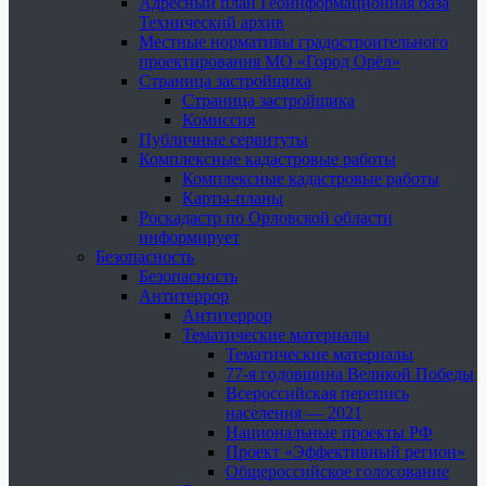
Адресный план Геоинформационная база
Технический архив
Местные нормативы градостроительного
проектирования МО «Город Орёл»
Страница застройщика
Страница застройщика
Комиссия
Публичные сервитуты
Комплексные кадастровые работы
Комплексные кадастровые работы
Карты-планы
Роскадастр по Орловской области
информирует
Безопасность
Безопасность
Антитеррор
Антитеррор
Тематические материалы
Тематические материалы
77-я годовщина Великой Победы
Всероссийская перепись
населения — 2021
Национальные проекты РФ
Проект «Эффективный регион»
Общероссийское голосование