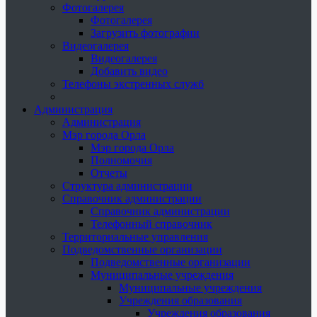
Фотогалерея
Фотогалерея
Загрузить фотографии
Видеогалерея
Видеогалерея
Добавить видео
Телефоны экстренных служб
Администрация
Администрация
Мэр города Орла
Мэр города Орла
Полномочия
Отчеты
Структура администрации
Справочник администрации
Справочник администрации
Телефонный справочник
Территориальные управления
Подведомственные организации
Подведомственные организации
Муниципальные учреждения
Муниципальные учреждения
Учреждения образования
Учреждения образования