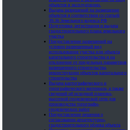
объектов в эксплуатацию.
Выдача разрешений на размещение
объектов в соответствии со статьей
39.36 Земельного кодекса РФ
Подготовка, регистрация и выдача
градостроительного плана земельного
участка
Предоставление разрешений на
условно разрешенный вид
использования участка или объекта
капитального строительства и на
отклонение от предельных параметров
разрешенного строительства,
реконструкции объектов капитального
строительства
Выдача картографического и
топографического материала, а также
сведений об исходной планово-
высотной геодезической сети для
производства топографо-
геодезических работ
Предоставление решения о
согласовании архитектурно-
градостроительного облика объекта