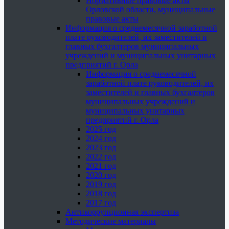
Нормативные правовые акты
Орловской области, муниципальные
правовые акты
Информация о среднемесячной заработной
плате руководителей, их заместителей и
главных бухгалтеров муниципальных
учреждений и муниципальных унитарных
предприятий г. Орла
Информация о среднемесячной
заработной плате руководителей, их
заместителей и главных бухгалтеров
муниципальных учреждений и
муниципальных унитарных
предприятий г. Орла
2025 год
2024 год
2023 год
2022 год
2021 год
2020 год
2019 год
2018 год
2017 год
Антикоррупционная экспертиза
Методические материалы