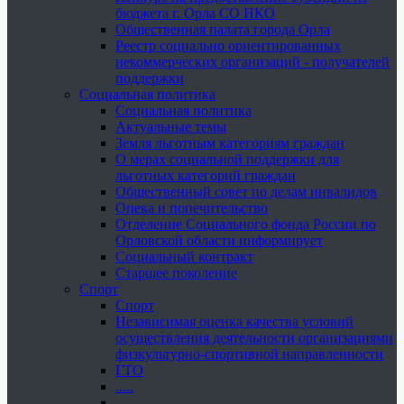
бюджета г. Орла СО НКО
Общественная палата города Орла
Реестр социально ориентированных
некоммерческих организаций - получателей
поддержки
Социальная политика
Социальная политика
Актуальные темы
Земля льготным категориям граждан
О мерах социальной поддержки для
льготных категорий граждан
Общественный совет по делам инвалидов
Опека и попечительство
Отделение Социального фонда России по
Орловской области информирует
Социальный контракт
Старшее поколение
Спорт
Спорт
Независимая оценка качества условий
осуществления деятельности организациями
физкультурно-спортивной направленности
ГТО
.....
......