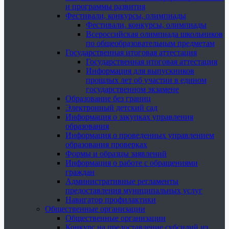
и программы развития
Фестивали, конкурсы, олимпиады
Фестивали, конкурсы, олимпиады
Всероссийская олимпиада школьников
по общеобразовательным предметам
Государственная итоговая аттестация
Государственная итоговая аттестация
Информация для выпускников
прошлых лет об участии в едином
государственном экзамене
Образование без границ
Электронный детский сад
Информация о закупках управления
образования
Информация о проведенных управлением
образования проверках
Формы и образцы заявлений
Информация о работе с обращениями
граждан
Административные регламенты
предоставления муниципальных услуг
Навигатор профилактики
Общественные организации
Общественные организации
Конкурс на предоставление субсидий из