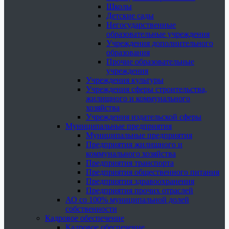
Школы
Детские сады
Негосударственные
образовательные учреждения
Учреждения дополнительного
образования
Прочие образовательные
учреждения
Учреждения культуры
Учреждения сферы строительства,
жилищного и коммунального
хозяйства
Учреждения издательской сферы
Муниципальные предприятия
Муниципальные предприятия
Предприятия жилищного и
коммунального хозяйства
Предприятия транспорта
Предприятия общественного питания
Предприятия здравоохранения
Предприятия прочих отраслей
АО со 100% муниципальной долей
собственности
Кадровое обеспечение
Кадровое обеспечение