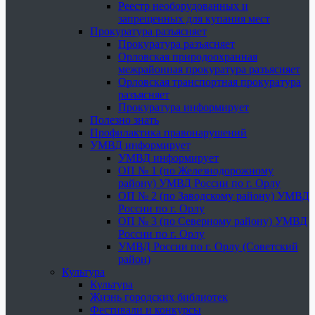
Реестр необорудованных и
запрещенных для купания мест
Прокуратура разъясняет
Прокуратура разъясняет
Орловская природоохранная
межрайонная прокуратура разъясняет
Орловская транспортная прокуратура
разъясняет
Прокуратура информирует
Полезно знать
Профилактика правонарушений
УМВД информирует
УМВД информирует
ОП № 1 (по Железнодорожному
району) УМВД России по г. Орлу
ОП № 2 (по Заводскому району) УМВД
России по г. Орлу
ОП № 3 (по Северному району) УМВД
России по г. Орлу
УМВД России по г. Орлу (Советский
район)
Культура
Культура
Жизнь городских библиотек
Фестивали и конкурсы