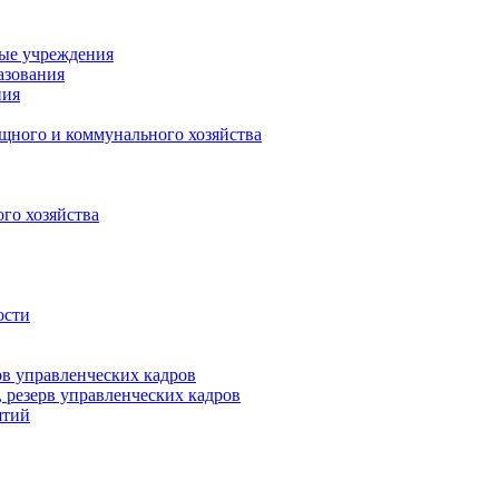
ные учреждения
азования
ния
щного и коммунального хозяйства
го хозяйства
ости
рв управленческих кадров
 резерв управленческих кадров
ятий