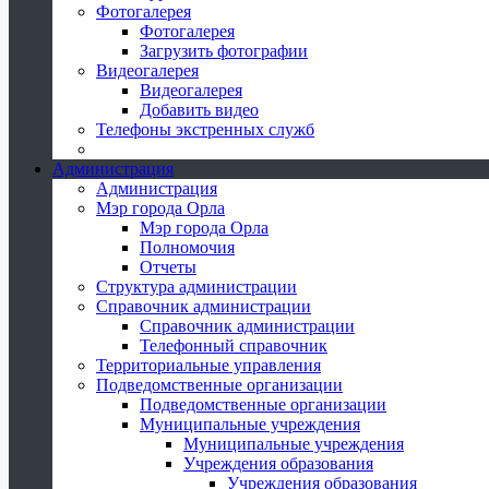
Фотогалерея
Фотогалерея
Загрузить фотографии
Видеогалерея
Видеогалерея
Добавить видео
Телефоны экстренных служб
Администрация
Администрация
Мэр города Орла
Мэр города Орла
Полномочия
Отчеты
Структура администрации
Справочник администрации
Справочник администрации
Телефонный справочник
Территориальные управления
Подведомственные организации
Подведомственные организации
Муниципальные учреждения
Муниципальные учреждения
Учреждения образования
Учреждения образования