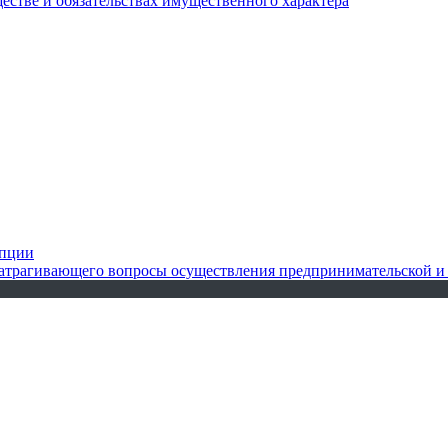
ществе и обязательствах имущественного характера
упции
 затрагивающего вопросы осуществления предпринимательской и