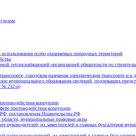
отделом
 использования особо охраняемых природных территорий
йства
ой теплоснабжающей организацией обязательств по строительс
ранспорте, городском наземном электрическом транспорте и в 
ции муниципального образования сведений, подлежащих предст
 № 232-р)
противодействия коррупции
фере противодействия коррупции
 РФ, постановления Правительства РФ
 области, муниципальные правовые акты
ате руководителей, их заместителей и главных бухгалтеров м
ой плате руководителей, их заместителей и главных бухгалте