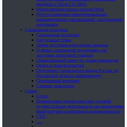
бюджета г. Орла СО НКО
Общественная палата города Орла
Реестр социально ориентированных
некоммерческих организаций - получателей
поддержки
Социальная политика
Социальная политика
Актуальные темы
Земля льготным категориям граждан
О мерах социальной поддержки для
льготных категорий граждан
Общественный совет по делам инвалидов
Опека и попечительство
Отделение Социального фонда России по
Орловской области информирует
Социальный контракт
Старшее поколение
Спорт
Спорт
Независимая оценка качества условий
осуществления деятельности организациями
физкультурно-спортивной направленности
ГТО
.....
......