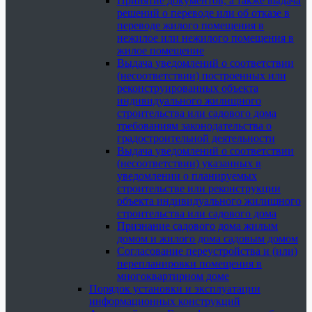
Принятие документов, а также выдача
решений о переводе или об отказе в
переводе жилого помещения в
нежилое или нежилого помещения в
жилое помещение
Выдача уведомлений о соответствии
(несоответствии) построенных или
реконструированных объекта
индивидуального жилищного
строительства или садового дома
требованиям законодательства о
градостроительной деятельности
Выдача уведомлений о соответствии
(несоответствии) указанных в
уведомлении о планируемых
строительстве или реконструкции
объекта индивидуального жилищного
строительства или садового дома
Признание садового дома жилым
домом и жилого дома садовым домом
Согласование переустройства и (или)
перепланировки помещения в
многоквартирном доме
Порядок установки и эксплуатации
информационных конструкций