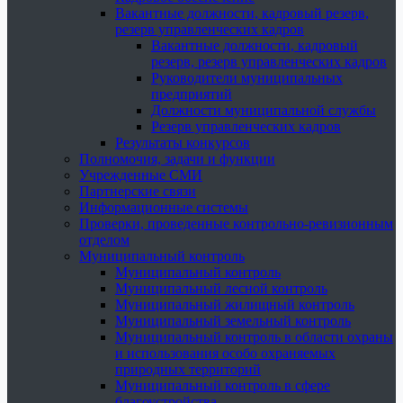
Вакантные должности, кадровый резерв,
резерв управленческих кадров
Вакантные должности, кадровый
резерв, резерв управленческих кадров
Руководители муниципальных
предприятий
Должности муниципальной службы
Резерв управленческих кадров
Результаты конкурсов
Полномочия, задачи и функции
Учрежденные СМИ
Партнерские связи
Информационные системы
Проверки, проведенные контрольно-ревизионным
отделом
Муниципальный контроль
Муниципальный контроль
Муниципальный лесной контроль
Муниципальный жилищный контроль
Муниципальный земельный контроль
Муниципальный контроль в области охраны
и использования особо охраняемых
природных территорий
Муниципальный контроль в сфере
благоустройства