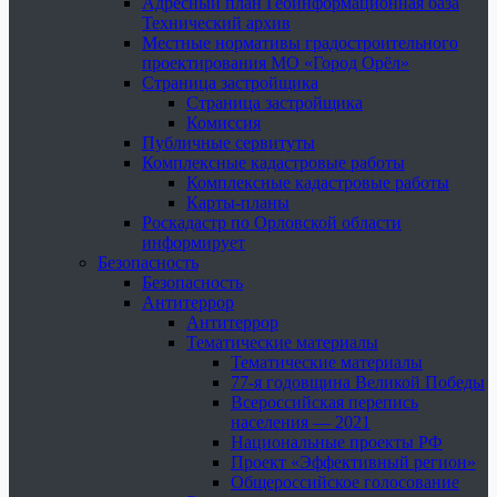
Адресный план Геоинформационная база
Технический архив
Местные нормативы градостроительного
проектирования МО «Город Орёл»
Страница застройщика
Страница застройщика
Комиссия
Публичные сервитуты
Комплексные кадастровые работы
Комплексные кадастровые работы
Карты-планы
Роскадастр по Орловской области
информирует
Безопасность
Безопасность
Антитеррор
Антитеррор
Тематические материалы
Тематические материалы
77-я годовщина Великой Победы
Всероссийская перепись
населения — 2021
Национальные проекты РФ
Проект «Эффективный регион»
Общероссийское голосование