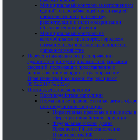
Муниципальный контроль за исполнением
единой теплоснабжающей организацией
обязательств по строительству,
реконструкции и (или) модернизации
объектов теплоснабжения
Муниципальный контроль на
автомобильном транспорте, городском
наземном электрическом транспорте и в
дорожном хозяйстве
Перечень находящихся в распоряжении
администрации муниципального образования
сведений, подлежащих представлению с
использованием координат (распоряжение
Правительства Российской Федерации от
09.02.2017 № 232-р)
Противодействие коррупции
Противодействие коррупции
Нормативные правовые и иные акты в сфере
противодействия коррупции
Нормативные правовые и иные акты в
сфере противодействия коррупции
Федеральные законы, указы
Президента РФ, постановления
Правительства РФ