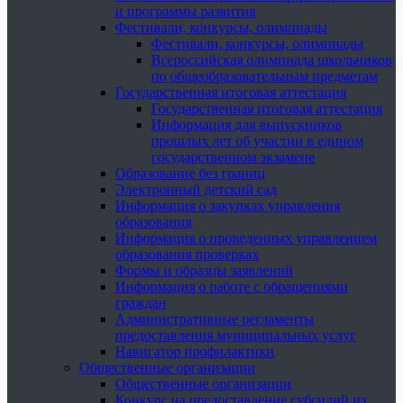
и программы развития
Фестивали, конкурсы, олимпиады
Фестивали, конкурсы, олимпиады
Всероссийская олимпиада школьников
по общеобразовательным предметам
Государственная итоговая аттестация
Государственная итоговая аттестация
Информация для выпускников
прошлых лет об участии в едином
государственном экзамене
Образование без границ
Электронный детский сад
Информация о закупках управления
образования
Информация о проведенных управлением
образования проверках
Формы и образцы заявлений
Информация о работе с обращениями
граждан
Административные регламенты
предоставления муниципальных услуг
Навигатор профилактики
Общественные организации
Общественные организации
Конкурс на предоставление субсидий из