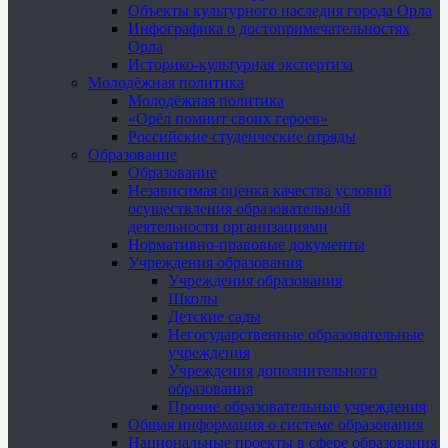
Объекты культурного наследия города Орла
Инфографика о достопримечательностях
Орла
Историко-культурная экспертиза
Молодёжная политика
Молодёжная политика
«Орёл помнит своих героев»
Российские студенческие отряды
Образование
Образование
Независимая оценка качества условий
осуществления образовательной
деятельности организациями
Нормативно-правовые документы
Учреждения образования
Учреждения образования
Школы
Детские сады
Негосударственные образовательные
учреждения
Учреждения дополнительного
образования
Прочие образовательные учреждения
Общая информация о системе образования
Национальные проекты в сфере образования