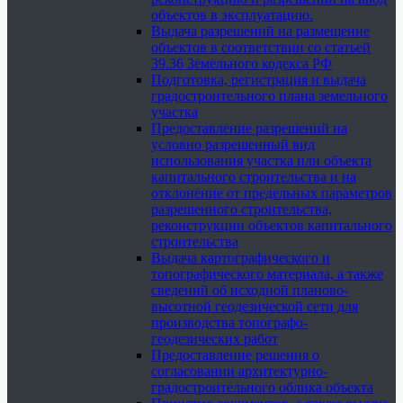
объектов в эксплуатацию.
Выдача разрешений на размещение
объектов в соответствии со статьей
39.36 Земельного кодекса РФ
Подготовка, регистрация и выдача
градостроительного плана земельного
участка
Предоставление разрешений на
условно разрешенный вид
использования участка или объекта
капитального строительства и на
отклонение от предельных параметров
разрешенного строительства,
реконструкции объектов капитального
строительства
Выдача картографического и
топографического материала, а также
сведений об исходной планово-
высотной геодезической сети для
производства топографо-
геодезических работ
Предоставление решения о
согласовании архитектурно-
градостроительного облика объекта