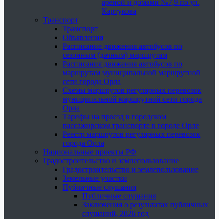
ареной и домами №7,9 по ул.
Картукова
Транспорт
Транспорт
Объявления
Расписание движения автобусов по
сезонным (дачным) маршрутам
Расписания движения автобусов по
маршрутам муниципальной маршрутной
сети города Орла
Схемы маршрутов регулярных перевозок
муниципальной маршрутной сети города
Орла
Тарифы на проезд в городском
пассажирском транспорте в городе Орле
Реестр маршрутов регулярных перевозок
города Орла
Национальные проекты РФ
Градостроительство и землепользование
Градостроительство и землепользование
Земельные участки
Публичные слушания
Публичные слушания
Заключения о результатах публичных
слушаний, 2026 год