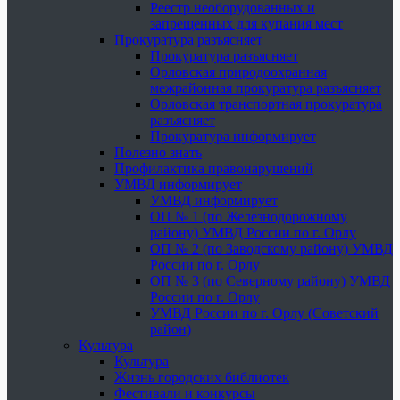
Реестр необорудованных и
запрещенных для купания мест
Прокуратура разъясняет
Прокуратура разъясняет
Орловская природоохранная
межрайонная прокуратура разъясняет
Орловская транспортная прокуратура
разъясняет
Прокуратура информирует
Полезно знать
Профилактика правонарушений
УМВД информирует
УМВД информирует
ОП № 1 (по Железнодорожному
району) УМВД России по г. Орлу
ОП № 2 (по Заводскому району) УМВД
России по г. Орлу
ОП № 3 (по Северному району) УМВД
России по г. Орлу
УМВД России по г. Орлу (Советский
район)
Культура
Культура
Жизнь городских библиотек
Фестивали и конкурсы