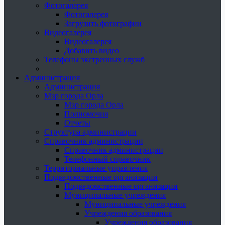
Фотогалерея
Фотогалерея
Загрузить фотографии
Видеогалерея
Видеогалерея
Добавить видео
Телефоны экстренных служб
Администрация
Администрация
Мэр города Орла
Мэр города Орла
Полномочия
Отчеты
Структура администрации
Справочник администрации
Справочник администрации
Телефонный справочник
Территориальные управления
Подведомственные организации
Подведомственные организации
Муниципальные учреждения
Муниципальные учреждения
Учреждения образования
Учреждения образования