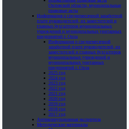
Нормативные правовые акты
Орловской области, муниципальные
правовые акты
Информация о среднемесячной заработной
плате руководителей, их заместителей и
главных бухгалтеров муниципальных
учреждений и муниципальных унитарных
предприятий г. Орла
Информация о среднемесячной
заработной плате руководителей, их
заместителей и главных бухгалтеров
муниципальных учреждений и
муниципальных унитарных
предприятий г. Орла
2025 год
2024 год
2023 год
2022 год
2021 год
2020 год
2019 год
2018 год
2017 год
Антикоррупционная экспертиза
Методические материалы