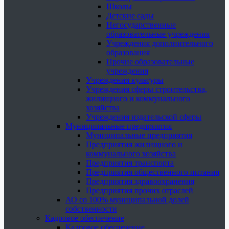
Школы
Детские сады
Негосударственные
образовательные учреждения
Учреждения дополнительного
образования
Прочие образовательные
учреждения
Учреждения культуры
Учреждения сферы строительства,
жилищного и коммунального
хозяйства
Учреждения издательской сферы
Муниципальные предприятия
Муниципальные предприятия
Предприятия жилищного и
коммунального хозяйства
Предприятия транспорта
Предприятия общественного питания
Предприятия здравоохранения
Предприятия прочих отраслей
АО со 100% муниципальной долей
собственности
Кадровое обеспечение
Кадровое обеспечение