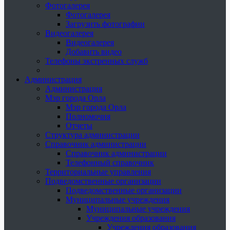
Фотогалерея
Фотогалерея
Загрузить фотографии
Видеогалерея
Видеогалерея
Добавить видео
Телефоны экстренных служб
Администрация
Администрация
Мэр города Орла
Мэр города Орла
Полномочия
Отчеты
Структура администрации
Справочник администрации
Справочник администрации
Телефонный справочник
Территориальные управления
Подведомственные организации
Подведомственные организации
Муниципальные учреждения
Муниципальные учреждения
Учреждения образования
Учреждения образования