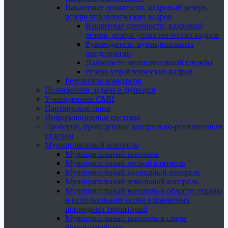
Вакантные должности, кадровый резерв,
резерв управленческих кадров
Вакантные должности, кадровый
резерв, резерв управленческих кадров
Руководители муниципальных
предприятий
Должности муниципальной службы
Резерв управленческих кадров
Результаты конкурсов
Полномочия, задачи и функции
Учрежденные СМИ
Партнерские связи
Информационные системы
Проверки, проведенные контрольно-ревизионным
отделом
Муниципальный контроль
Муниципальный контроль
Муниципальный лесной контроль
Муниципальный жилищный контроль
Муниципальный земельный контроль
Муниципальный контроль в области охраны
и использования особо охраняемых
природных территорий
Муниципальный контроль в сфере
благоустройства