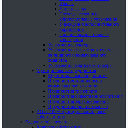
Школы
Детские сады
Негосударственные
образовательные учреждения
Учреждения дополнительного
образования
Прочие образовательные
учреждения
Учреждения культуры
Учреждения сферы строительства,
жилищного и коммунального
хозяйства
Учреждения издательской сферы
Муниципальные предприятия
Муниципальные предприятия
Предприятия жилищного и
коммунального хозяйства
Предприятия транспорта
Предприятия общественного питания
Предприятия здравоохранения
Предприятия прочих отраслей
АО со 100% муниципальной долей
собственности
Кадровое обеспечение
Кадровое обеспечение