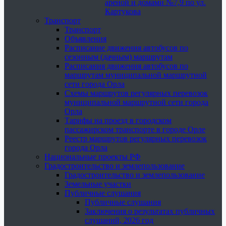
ареной и домами №7,9 по ул.
Картукова
Транспорт
Транспорт
Объявления
Расписание движения автобусов по
сезонным (дачным) маршрутам
Расписания движения автобусов по
маршрутам муниципальной маршрутной
сети города Орла
Схемы маршрутов регулярных перевозок
муниципальной маршрутной сети города
Орла
Тарифы на проезд в городском
пассажирском транспорте в городе Орле
Реестр маршрутов регулярных перевозок
города Орла
Национальные проекты РФ
Градостроительство и землепользование
Градостроительство и землепользование
Земельные участки
Публичные слушания
Публичные слушания
Заключения о результатах публичных
слушаний, 2026 год