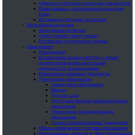
Объекты культурного наследия города Орла
Инфографика о достопримечательностях
Орла
Историко-культурная экспертиза
Молодёжная политика
Молодёжная политика
«Орёл помнит своих героев»
Российские студенческие отряды
Образование
Образование
Независимая оценка качества условий
осуществления образовательной
деятельности организациями
Нормативно-правовые документы
Учреждения образования
Учреждения образования
Школы
Детские сады
Негосударственные образовательные
учреждения
Учреждения дополнительного
образования
Прочие образовательные учреждения
Общая информация о системе образования
Национальные проекты в сфере образования