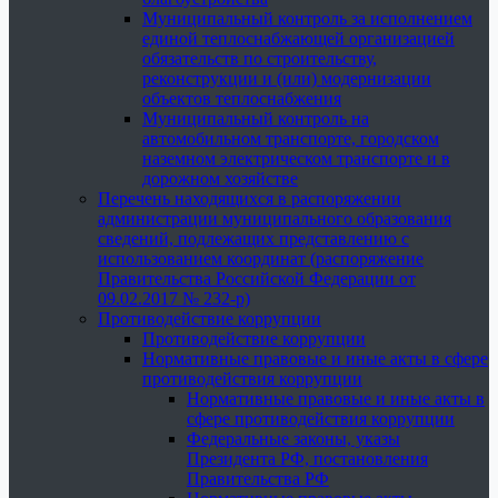
Муниципальный контроль за исполнением
единой теплоснабжающей организацией
обязательств по строительству,
реконструкции и (или) модернизации
объектов теплоснабжения
Муниципальный контроль на
автомобильном транспорте, городском
наземном электрическом транспорте и в
дорожном хозяйстве
Перечень находящихся в распоряжении
администрации муниципального образования
сведений, подлежащих представлению с
использованием координат (распоряжение
Правительства Российской Федерации от
09.02.2017 № 232-р)
Противодействие коррупции
Противодействие коррупции
Нормативные правовые и иные акты в сфере
противодействия коррупции
Нормативные правовые и иные акты в
сфере противодействия коррупции
Федеральные законы, указы
Президента РФ, постановления
Правительства РФ