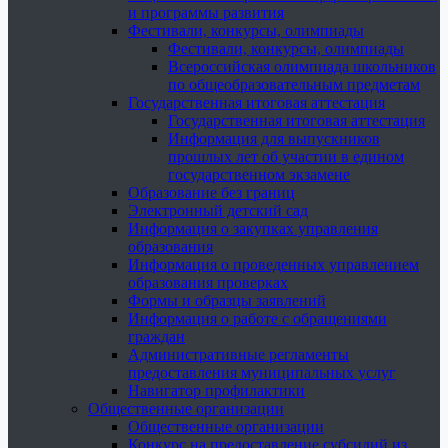
и программы развития
Фестивали, конкурсы, олимпиады
Фестивали, конкурсы, олимпиады
Всероссийская олимпиада школьников
по общеобразовательным предметам
Государственная итоговая аттестация
Государственная итоговая аттестация
Информация для выпускников
прошлых лет об участии в едином
государственном экзамене
Образование без границ
Электронный детский сад
Информация о закупках управления
образования
Информация о проведенных управлением
образования проверках
Формы и образцы заявлений
Информация о работе с обращениями
граждан
Административные регламенты
предоставления муниципальных услуг
Навигатор профилактики
Общественные организации
Общественные организации
Конкурс на предоставление субсидий из