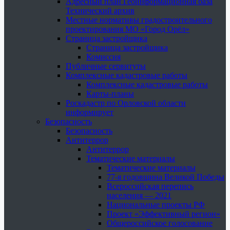
Адресный план Геоинформационная база
Технический архив
Местные нормативы градостроительного
проектирования МО «Город Орёл»
Страница застройщика
Страница застройщика
Комиссия
Публичные сервитуты
Комплексные кадастровые работы
Комплексные кадастровые работы
Карты-планы
Роскадастр по Орловской области
информирует
Безопасность
Безопасность
Антитеррор
Антитеррор
Тематические материалы
Тематические материалы
77-я годовщина Великой Победы
Всероссийская перепись
населения — 2021
Национальные проекты РФ
Проект «Эффективный регион»
Общероссийское голосование