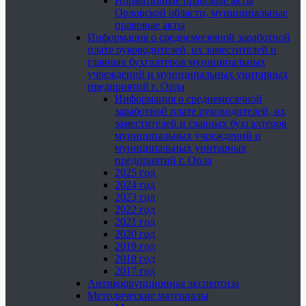
Нормативные правовые акты
Орловской области, муниципальные
правовые акты
Информация о среднемесячной заработной
плате руководителей, их заместителей и
главных бухгалтеров муниципальных
учреждений и муниципальных унитарных
предприятий г. Орла
Информация о среднемесячной
заработной плате руководителей, их
заместителей и главных бухгалтеров
муниципальных учреждений и
муниципальных унитарных
предприятий г. Орла
2025 год
2024 год
2023 год
2022 год
2021 год
2020 год
2019 год
2018 год
2017 год
Антикоррупционная экспертиза
Методические материалы