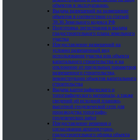
объектов в эксплуатацию.
Выдача разрешений на размещение
объектов в соответствии со статьей
39.36 Земельного кодекса РФ
Подготовка, регистрация и выдача
градостроительного плана земельного
участка
Предоставление разрешений на
условно разрешенный вид
использования участка или объекта
капитального строительства и на
отклонение от предельных параметров
разрешенного строительства,
реконструкции объектов капитального
строительства
Выдача картографического и
топографического материала, а также
сведений об исходной планово-
высотной геодезической сети для
производства топографо-
геодезических работ
Предоставление решения о
согласовании архитектурно-
градостроительного облика объекта