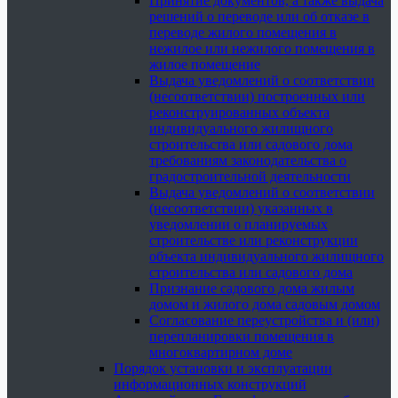
Принятие документов, а также выдача
решений о переводе или об отказе в
переводе жилого помещения в
нежилое или нежилого помещения в
жилое помещение
Выдача уведомлений о соответствии
(несоответствии) построенных или
реконструированных объекта
индивидуального жилищного
строительства или садового дома
требованиям законодательства о
градостроительной деятельности
Выдача уведомлений о соответствии
(несоответствии) указанных в
уведомлении о планируемых
строительстве или реконструкции
объекта индивидуального жилищного
строительства или садового дома
Признание садового дома жилым
домом и жилого дома садовым домом
Согласование переустройства и (или)
перепланировки помещения в
многоквартирном доме
Порядок установки и эксплуатации
информационных конструкций