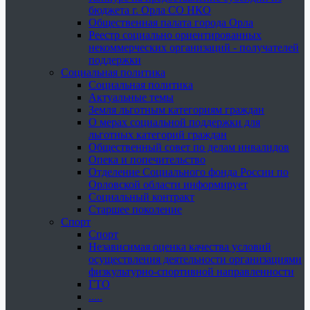
бюджета г. Орла СО НКО
Общественная палата города Орла
Реестр социально ориентированных
некоммерческих организаций - получателей
поддержки
Социальная политика
Социальная политика
Актуальные темы
Земля льготным категориям граждан
О мерах социальной поддержки для
льготных категорий граждан
Общественный совет по делам инвалидов
Опека и попечительство
Отделение Социального фонда России по
Орловской области информирует
Социальный контракт
Старшее поколение
Спорт
Спорт
Независимая оценка качества условий
осуществления деятельности организациями
физкультурно-спортивной направленности
ГТО
.....
......