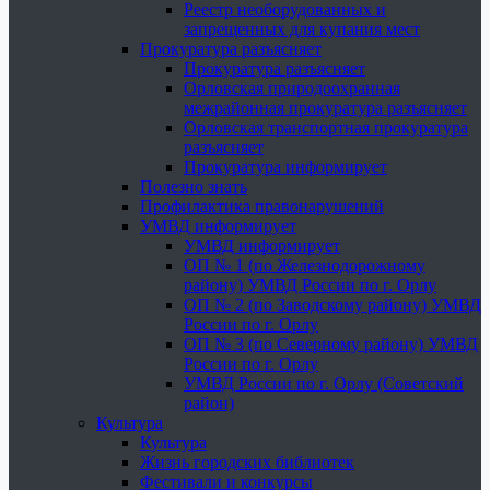
Реестр необорудованных и
запрещенных для купания мест
Прокуратура разъясняет
Прокуратура разъясняет
Орловская природоохранная
межрайонная прокуратура разъясняет
Орловская транспортная прокуратура
разъясняет
Прокуратура информирует
Полезно знать
Профилактика правонарушений
УМВД информирует
УМВД информирует
ОП № 1 (по Железнодорожному
району) УМВД России по г. Орлу
ОП № 2 (по Заводскому району) УМВД
России по г. Орлу
ОП № 3 (по Северному району) УМВД
России по г. Орлу
УМВД России по г. Орлу (Советский
район)
Культура
Культура
Жизнь городских библиотек
Фестивали и конкурсы