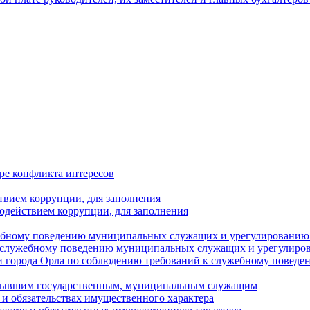
ре конфликта интересов
твием коррупции, для заполнения
одействием коррупции, для заполнения
ебному поведению муниципальных служащих и урегулированию 
 служебному поведению муниципальных служащих и урегулиро
 города Орла по соблюдению требований к служебному повед
с бывшим государственным, муниципальным служащим
е и обязательствах имущественного характера