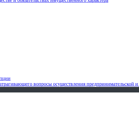
ществе и обязательствах имущественного характера
упции
 затрагивающего вопросы осуществления предпринимательской и