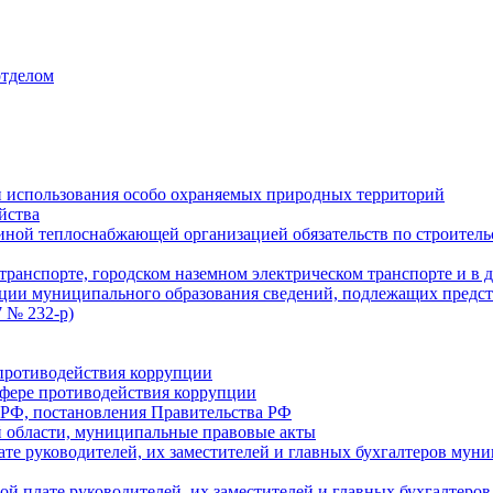
отделом
 использования особо охраняемых природных территорий
йства
ой теплоснабжающей организацией обязательств по строительс
ранспорте, городском наземном электрическом транспорте и в 
ции муниципального образования сведений, подлежащих предст
 № 232-р)
противодействия коррупции
фере противодействия коррупции
 РФ, постановления Правительства РФ
 области, муниципальные правовые акты
ате руководителей, их заместителей и главных бухгалтеров м
ой плате руководителей, их заместителей и главных бухгалте