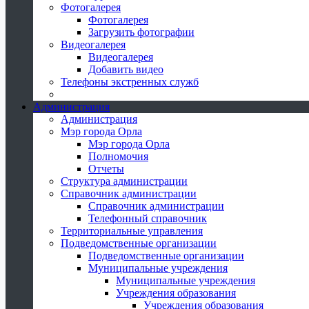
Фотогалерея
Фотогалерея
Загрузить фотографии
Видеогалерея
Видеогалерея
Добавить видео
Телефоны экстренных служб
Администрация
Администрация
Мэр города Орла
Мэр города Орла
Полномочия
Отчеты
Структура администрации
Справочник администрации
Справочник администрации
Телефонный справочник
Территориальные управления
Подведомственные организации
Подведомственные организации
Муниципальные учреждения
Муниципальные учреждения
Учреждения образования
Учреждения образования