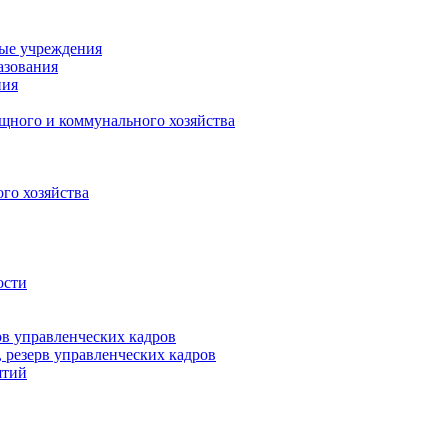
ные учреждения
азования
ния
щного и коммунального хозяйства
го хозяйства
ости
рв управленческих кадров
 резерв управленческих кадров
ятий