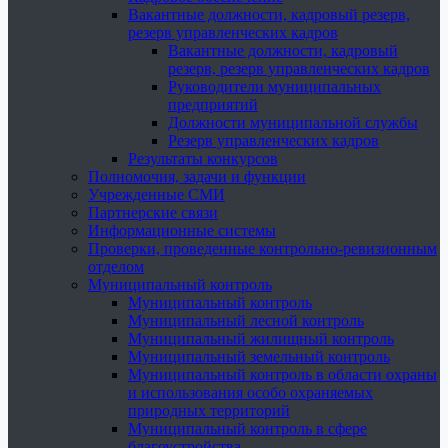
Вакантные должности, кадровый резерв,
резерв управленческих кадров
Вакантные должности, кадровый
резерв, резерв управленческих кадров
Руководители муниципальных
предприятий
Должности муниципальной службы
Резерв управленческих кадров
Результаты конкурсов
Полномочия, задачи и функции
Учрежденные СМИ
Партнерские связи
Информационные системы
Проверки, проведенные контрольно-ревизионным
отделом
Муниципальный контроль
Муниципальный контроль
Муниципальный лесной контроль
Муниципальный жилищный контроль
Муниципальный земельный контроль
Муниципальный контроль в области охраны
и использования особо охраняемых
природных территорий
Муниципальный контроль в сфере
благоустройства