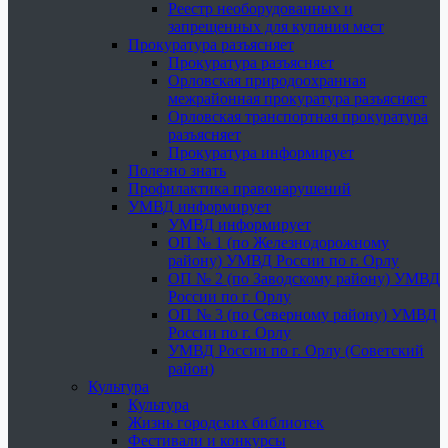
Реестр необорудованных и
запрещенных для купания мест
Прокуратура разъясняет
Прокуратура разъясняет
Орловская природоохранная
межрайонная прокуратура разъясняет
Орловская транспортная прокуратура
разъясняет
Прокуратура информирует
Полезно знать
Профилактика правонарушений
УМВД информирует
УМВД информирует
ОП № 1 (по Железнодорожному
району) УМВД России по г. Орлу
ОП № 2 (по Заводскому району) УМВД
России по г. Орлу
ОП № 3 (по Северному району) УМВД
России по г. Орлу
УМВД России по г. Орлу (Советский
район)
Культура
Культура
Жизнь городских библиотек
Фестивали и конкурсы