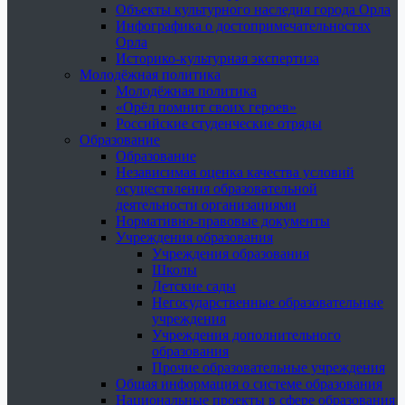
Объекты культурного наследия города Орла
Инфографика о достопримечательностях
Орла
Историко-культурная экспертиза
Молодёжная политика
Молодёжная политика
«Орёл помнит своих героев»
Российские студенческие отряды
Образование
Образование
Независимая оценка качества условий
осуществления образовательной
деятельности организациями
Нормативно-правовые документы
Учреждения образования
Учреждения образования
Школы
Детские сады
Негосударственные образовательные
учреждения
Учреждения дополнительного
образования
Прочие образовательные учреждения
Общая информация о системе образования
Национальные проекты в сфере образования