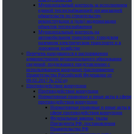
Муниципальный контроль за исполнением
единой теплоснабжающей организацией
обязательств по строительству,
реконструкции и (или) модернизации
объектов теплоснабжения
Муниципальный контроль на
автомобильном транспорте, городском
наземном электрическом транспорте и в
дорожном хозяйстве
Перечень находящихся в распоряжении
администрации муниципального образования
сведений, подлежащих представлению с
использованием координат (распоряжение
Правительства Российской Федерации от
09.02.2017 № 232-р)
Противодействие коррупции
Противодействие коррупции
Нормативные правовые и иные акты в сфере
противодействия коррупции
Нормативные правовые и иные акты в
сфере противодействия коррупции
Федеральные законы, указы
Президента РФ, постановления
Правительства РФ