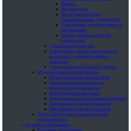
Школы
Детские сады
Негосударственные
образовательные учреждения
Учреждения дополнительного
образования
Прочие образовательные
учреждения
Учреждения культуры
Учреждения сферы строительства,
жилищного и коммунального
хозяйства
Учреждения издательской сферы
Муниципальные предприятия
Муниципальные предприятия
Предприятия жилищного и
коммунального хозяйства
Предприятия транспорта
Предприятия общественного питания
Предприятия здравоохранения
Предприятия прочих отраслей
АО со 100% муниципальной долей
собственности
Кадровое обеспечение
Кадровое обеспечение