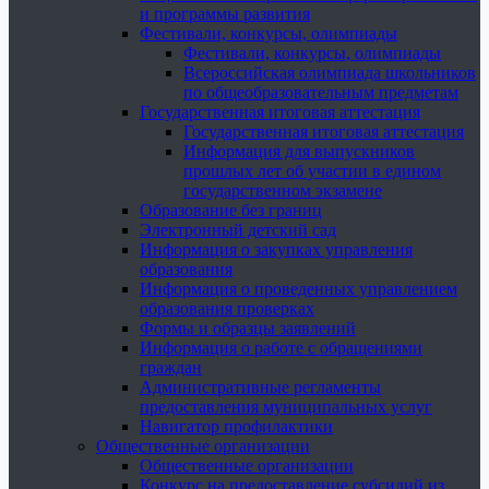
и программы развития
Фестивали, конкурсы, олимпиады
Фестивали, конкурсы, олимпиады
Всероссийская олимпиада школьников
по общеобразовательным предметам
Государственная итоговая аттестация
Государственная итоговая аттестация
Информация для выпускников
прошлых лет об участии в едином
государственном экзамене
Образование без границ
Электронный детский сад
Информация о закупках управления
образования
Информация о проведенных управлением
образования проверках
Формы и образцы заявлений
Информация о работе с обращениями
граждан
Административные регламенты
предоставления муниципальных услуг
Навигатор профилактики
Общественные организации
Общественные организации
Конкурс на предоставление субсидий из