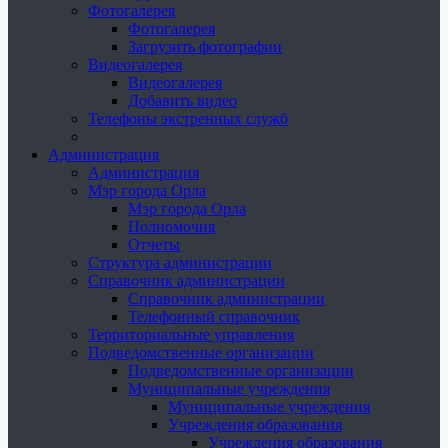
Фотогалерея
Фотогалерея
Загрузить фотографии
Видеогалерея
Видеогалерея
Добавить видео
Телефоны экстренных служб
Администрация
Администрация
Мэр города Орла
Мэр города Орла
Полномочия
Отчеты
Структура администрации
Справочник администрации
Справочник администрации
Телефонный справочник
Территориальные управления
Подведомственные организации
Подведомственные организации
Муниципальные учреждения
Муниципальные учреждения
Учреждения образования
Учреждения образования