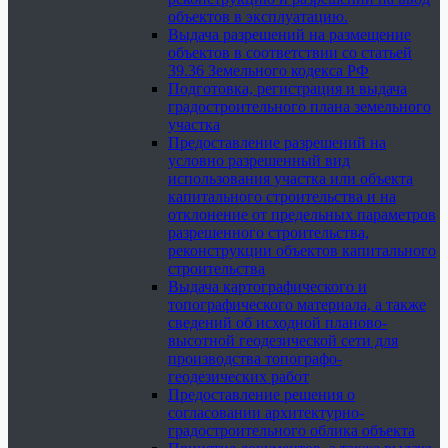
объектов в эксплуатацию.
Выдача разрешений на размещение
объектов в соответствии со статьей
39.36 Земельного кодекса РФ
Подготовка, регистрация и выдача
градостроительного плана земельного
участка
Предоставление разрешений на
условно разрешенный вид
использования участка или объекта
капитального строительства и на
отклонение от предельных параметров
разрешенного строительства,
реконструкции объектов капитального
строительства
Выдача картографического и
топографического материала, а также
сведений об исходной планово-
высотной геодезической сети для
производства топографо-
геодезических работ
Предоставление решения о
согласовании архитектурно-
градостроительного облика объекта