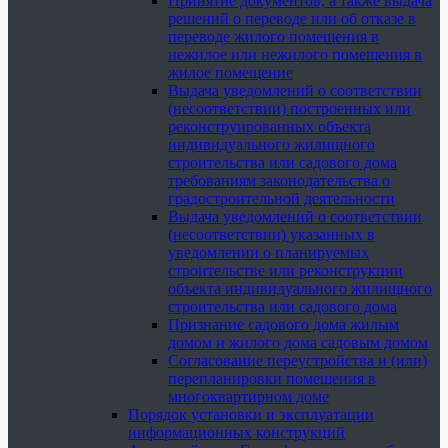
Принятие документов, а также выдача
решений о переводе или об отказе в
переводе жилого помещения в
нежилое или нежилого помещения в
жилое помещение
Выдача уведомлений о соответствии
(несоответствии) построенных или
реконструированных объекта
индивидуального жилищного
строительства или садового дома
требованиям законодательства о
градостроительной деятельности
Выдача уведомлений о соответствии
(несоответствии) указанных в
уведомлении о планируемых
строительстве или реконструкции
объекта индивидуального жилищного
строительства или садового дома
Признание садового дома жилым
домом и жилого дома садовым домом
Согласование переустройства и (или)
перепланировки помещения в
многоквартирном доме
Порядок установки и эксплуатации
информационных конструкций