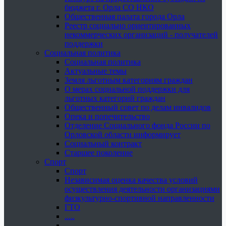
бюджета г. Орла СО НКО
Общественная палата города Орла
Реестр социально ориентированных
некоммерческих организаций - получателей
поддержки
Социальная политика
Социальная политика
Актуальные темы
Земля льготным категориям граждан
О мерах социальной поддержки для
льготных категорий граждан
Общественный совет по делам инвалидов
Опека и попечительство
Отделение Социального фонда России по
Орловской области информирует
Социальный контракт
Старшее поколение
Спорт
Спорт
Независимая оценка качества условий
осуществления деятельности организациями
физкультурно-спортивной направленности
ГТО
.....
......