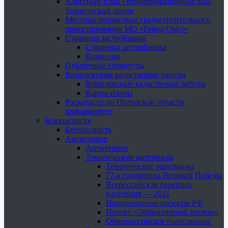
Адресный план Геоинформационная база
Технический архив
Местные нормативы градостроительного
проектирования МО «Город Орёл»
Страница застройщика
Страница застройщика
Комиссия
Публичные сервитуты
Комплексные кадастровые работы
Комплексные кадастровые работы
Карты-планы
Роскадастр по Орловской области
информирует
Безопасность
Безопасность
Антитеррор
Антитеррор
Тематические материалы
Тематические материалы
77-я годовщина Великой Победы
Всероссийская перепись
населения — 2021
Национальные проекты РФ
Проект «Эффективный регион»
Общероссийское голосование