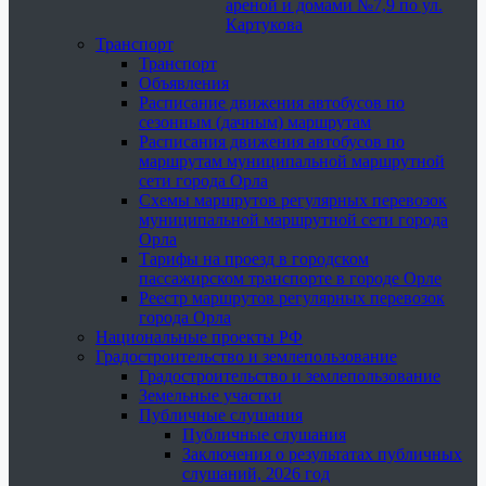
ареной и домами №7,9 по ул.
Картукова
Транспорт
Транспорт
Объявления
Расписание движения автобусов по
сезонным (дачным) маршрутам
Расписания движения автобусов по
маршрутам муниципальной маршрутной
сети города Орла
Схемы маршрутов регулярных перевозок
муниципальной маршрутной сети города
Орла
Тарифы на проезд в городском
пассажирском транспорте в городе Орле
Реестр маршрутов регулярных перевозок
города Орла
Национальные проекты РФ
Градостроительство и землепользование
Градостроительство и землепользование
Земельные участки
Публичные слушания
Публичные слушания
Заключения о результатах публичных
слушаний, 2026 год