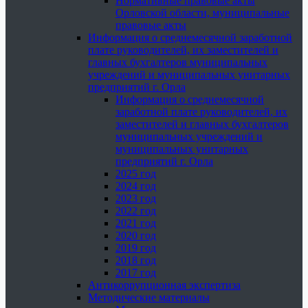
Нормативные правовые акты
Орловской области, муниципальные
правовые акты
Информация о среднемесячной заработной
плате руководителей, их заместителей и
главных бухгалтеров муниципальных
учреждений и муниципальных унитарных
предприятий г. Орла
Информация о среднемесячной
заработной плате руководителей, их
заместителей и главных бухгалтеров
муниципальных учреждений и
муниципальных унитарных
предприятий г. Орла
2025 год
2024 год
2023 год
2022 год
2021 год
2020 год
2019 год
2018 год
2017 год
Антикоррупционная экспертиза
Методические материалы