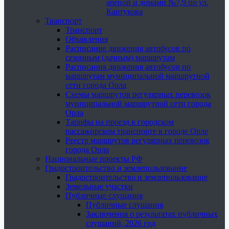
ареной и домами №7,9 по ул.
Картукова
Транспорт
Транспорт
Объявления
Расписание движения автобусов по
сезонным (дачным) маршрутам
Расписания движения автобусов по
маршрутам муниципальной маршрутной
сети города Орла
Схемы маршрутов регулярных перевозок
муниципальной маршрутной сети города
Орла
Тарифы на проезд в городском
пассажирском транспорте в городе Орле
Реестр маршрутов регулярных перевозок
города Орла
Национальные проекты РФ
Градостроительство и землепользование
Градостроительство и землепользование
Земельные участки
Публичные слушания
Публичные слушания
Заключения о результатах публичных
слушаний, 2026 год