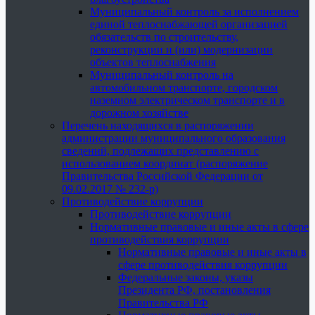
Муниципальный контроль за исполнением
единой теплоснабжающей организацией
обязательств по строительству,
реконструкции и (или) модернизации
объектов теплоснабжения
Муниципальный контроль на
автомобильном транспорте, городском
наземном электрическом транспорте и в
дорожном хозяйстве
Перечень находящихся в распоряжении
администрации муниципального образования
сведений, подлежащих представлению с
использованием координат (распоряжение
Правительства Российской Федерации от
09.02.2017 № 232-р)
Противодействие коррупции
Противодействие коррупции
Нормативные правовые и иные акты в сфере
противодействия коррупции
Нормативные правовые и иные акты в
сфере противодействия коррупции
Федеральные законы, указы
Президента РФ, постановления
Правительства РФ