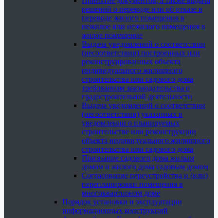
Принятие документов, а также выдача
решений о переводе или об отказе в
переводе жилого помещения в
нежилое или нежилого помещения в
жилое помещение
Выдача уведомлений о соответствии
(несоответствии) построенных или
реконструированных объекта
индивидуального жилищного
строительства или садового дома
требованиям законодательства о
градостроительной деятельности
Выдача уведомлений о соответствии
(несоответствии) указанных в
уведомлении о планируемых
строительстве или реконструкции
объекта индивидуального жилищного
строительства или садового дома
Признание садового дома жилым
домом и жилого дома садовым домом
Согласование переустройства и (или)
перепланировки помещения в
многоквартирном доме
Порядок установки и эксплуатации
информационных конструкций