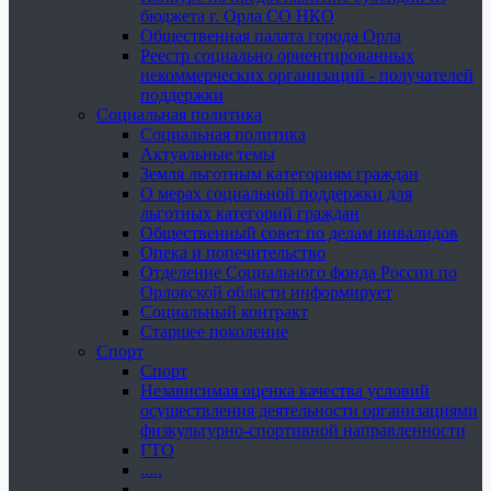
бюджета г. Орла СО НКО
Общественная палата города Орла
Реестр социально ориентированных
некоммерческих организаций - получателей
поддержки
Социальная политика
Социальная политика
Актуальные темы
Земля льготным категориям граждан
О мерах социальной поддержки для
льготных категорий граждан
Общественный совет по делам инвалидов
Опека и попечительство
Отделение Социального фонда России по
Орловской области информирует
Социальный контракт
Старшее поколение
Спорт
Спорт
Независимая оценка качества условий
осуществления деятельности организациями
физкультурно-спортивной направленности
ГТО
.....
......