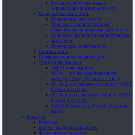
Реестр необорудованных и
запрещенных для купания мест
Прокуратура разъясняет
Прокуратура разъясняет
Орловская природоохранная
межрайонная прокуратура разъясняет
Орловская транспортная прокуратура
разъясняет
Прокуратура информирует
Полезно знать
Профилактика правонарушений
УМВД информирует
УМВД информирует
ОП № 1 (по Железнодорожному
району) УМВД России по г. Орлу
ОП № 2 (по Заводскому району) УМВД
России по г. Орлу
ОП № 3 (по Северному району) УМВД
России по г. Орлу
УМВД России по г. Орлу (Советский
район)
Культура
Культура
Жизнь городских библиотек
Фестивали и конкурсы