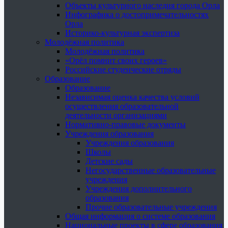
Объекты культурного наследия города Орла
Инфографика о достопримечательностях
Орла
Историко-культурная экспертиза
Молодёжная политика
Молодёжная политика
«Орёл помнит своих героев»
Российские студенческие отряды
Образование
Образование
Независимая оценка качества условий
осуществления образовательной
деятельности организациями
Нормативно-правовые документы
Учреждения образования
Учреждения образования
Школы
Детские сады
Негосударственные образовательные
учреждения
Учреждения дополнительного
образования
Прочие образовательные учреждения
Общая информация о системе образования
Национальные проекты в сфере образования