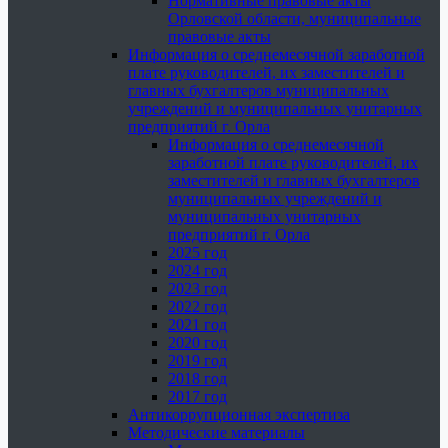
Нормативные правовые акты
Орловской области, муниципальные
правовые акты
Информация о среднемесячной заработной
плате руководителей, их заместителей и
главных бухгалтеров муниципальных
учреждений и муниципальных унитарных
предприятий г. Орла
Информация о среднемесячной
заработной плате руководителей, их
заместителей и главных бухгалтеров
муниципальных учреждений и
муниципальных унитарных
предприятий г. Орла
2025 год
2024 год
2023 год
2022 год
2021 год
2020 год
2019 год
2018 год
2017 год
Антикоррупционная экспертиза
Методические материалы