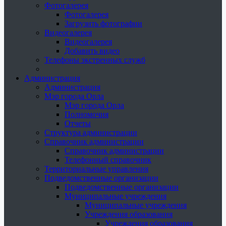
Фотогалерея
Фотогалерея
Загрузить фотографии
Видеогалерея
Видеогалерея
Добавить видео
Телефоны экстренных служб
Администрация
Администрация
Мэр города Орла
Мэр города Орла
Полномочия
Отчеты
Структура администрации
Справочник администрации
Справочник администрации
Телефонный справочник
Территориальные управления
Подведомственные организации
Подведомственные организации
Муниципальные учреждения
Муниципальные учреждения
Учреждения образования
Учреждения образования