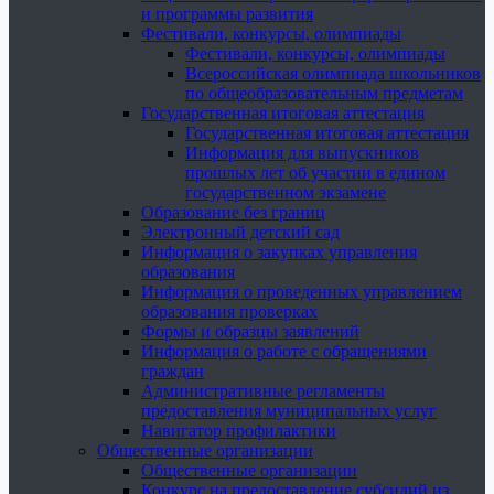
и программы развития
Фестивали, конкурсы, олимпиады
Фестивали, конкурсы, олимпиады
Всероссийская олимпиада школьников
по общеобразовательным предметам
Государственная итоговая аттестация
Государственная итоговая аттестация
Информация для выпускников
прошлых лет об участии в едином
государственном экзамене
Образование без границ
Электронный детский сад
Информация о закупках управления
образования
Информация о проведенных управлением
образования проверках
Формы и образцы заявлений
Информация о работе с обращениями
граждан
Административные регламенты
предоставления муниципальных услуг
Навигатор профилактики
Общественные организации
Общественные организации
Конкурс на предоставление субсидий из