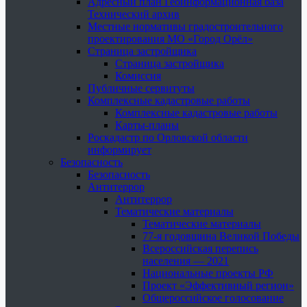
Адресный план Геоинформационная база
Технический архив
Местные нормативы градостроительного
проектирования МО «Город Орёл»
Страница застройщика
Страница застройщика
Комиссия
Публичные сервитуты
Комплексные кадастровые работы
Комплексные кадастровые работы
Карты-планы
Роскадастр по Орловской области
информирует
Безопасность
Безопасность
Антитеррор
Антитеррор
Тематические материалы
Тематические материалы
77-я годовщина Великой Победы
Всероссийская перепись
населения — 2021
Национальные проекты РФ
Проект «Эффективный регион»
Общероссийское голосование