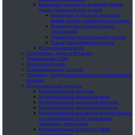
Вакантные должности, кадровый резерв,
резерв управленческих кадров
Вакантные должности, кадровый
резерв, резерв управленческих кадров
Руководители муниципальных
предприятий
Должности муниципальной службы
Резерв управленческих кадров
Результаты конкурсов
Полномочия, задачи и функции
Учрежденные СМИ
Партнерские связи
Информационные системы
Проверки, проведенные контрольно-ревизионным
отделом
Муниципальный контроль
Муниципальный контроль
Муниципальный лесной контроль
Муниципальный жилищный контроль
Муниципальный земельный контроль
Муниципальный контроль в области охраны
и использования особо охраняемых
природных территорий
Муниципальный контроль в сфере
благоустройства