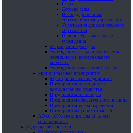
Школы
Детские сады
Негосударственные
образовательные учреждения
Учреждения дополнительного
образования
Прочие образовательные
учреждения
Учреждения культуры
Учреждения сферы строительства,
жилищного и коммунального
хозяйства
Учреждения издательской сферы
Муниципальные предприятия
Муниципальные предприятия
Предприятия жилищного и
коммунального хозяйства
Предприятия транспорта
Предприятия общественного питания
Предприятия здравоохранения
Предприятия прочих отраслей
АО со 100% муниципальной долей
собственности
Кадровое обеспечение
Кадровое обеспечение