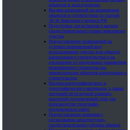
объектов в эксплуатацию.
Выдача разрешений на размещение
объектов в соответствии со статьей
39.36 Земельного кодекса РФ
Подготовка, регистрация и выдача
градостроительного плана земельного
участка
Предоставление разрешений на
условно разрешенный вид
использования участка или объекта
капитального строительства и на
отклонение от предельных параметров
разрешенного строительства,
реконструкции объектов капитального
строительства
Выдача картографического и
топографического материала, а также
сведений об исходной планово-
высотной геодезической сети для
производства топографо-
геодезических работ
Предоставление решения о
согласовании архитектурно-
градостроительного облика объекта