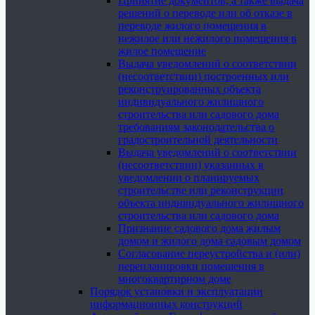
Принятие документов, а также выдача
решений о переводе или об отказе в
переводе жилого помещения в
нежилое или нежилого помещения в
жилое помещение
Выдача уведомлений о соответствии
(несоответствии) построенных или
реконструированных объекта
индивидуального жилищного
строительства или садового дома
требованиям законодательства о
градостроительной деятельности
Выдача уведомлений о соответствии
(несоответствии) указанных в
уведомлении о планируемых
строительстве или реконструкции
объекта индивидуального жилищного
строительства или садового дома
Признание садового дома жилым
домом и жилого дома садовым домом
Согласование переустройства и (или)
перепланировки помещения в
многоквартирном доме
Порядок установки и эксплуатации
информационных конструкций