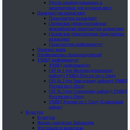
Реестр необорудованных и
запрещенных для купания мест
Прокуратура разъясняет
Прокуратура разъясняет
Орловская природоохранная
межрайонная прокуратура разъясняет
Орловская транспортная прокуратура
разъясняет
Прокуратура информирует
Полезно знать
Профилактика правонарушений
УМВД информирует
УМВД информирует
ОП № 1 (по Железнодорожному
району) УМВД России по г. Орлу
ОП № 2 (по Заводскому району) УМВД
России по г. Орлу
ОП № 3 (по Северному району) УМВД
России по г. Орлу
УМВД России по г. Орлу (Советский
район)
Культура
Культура
Жизнь городских библиотек
Фестивали и конкурсы