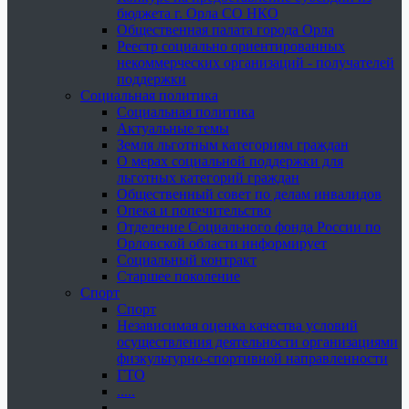
бюджета г. Орла СО НКО
Общественная палата города Орла
Реестр социально ориентированных
некоммерческих организаций - получателей
поддержки
Социальная политика
Социальная политика
Актуальные темы
Земля льготным категориям граждан
О мерах социальной поддержки для
льготных категорий граждан
Общественный совет по делам инвалидов
Опека и попечительство
Отделение Социального фонда России по
Орловской области информирует
Социальный контракт
Старшее поколение
Спорт
Спорт
Независимая оценка качества условий
осуществления деятельности организациями
физкультурно-спортивной направленности
ГТО
.....
......