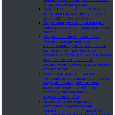
объектов в эксплуатацию.
Выдача разрешений на размещение
объектов в соответствии со статьей
39.36 Земельного кодекса РФ
Подготовка, регистрация и выдача
градостроительного плана земельного
участка
Предоставление разрешений на
условно разрешенный вид
использования участка или объекта
капитального строительства и на
отклонение от предельных параметров
разрешенного строительства,
реконструкции объектов капитального
строительства
Выдача картографического и
топографического материала, а также
сведений об исходной планово-
высотной геодезической сети для
производства топографо-
геодезических работ
Предоставление решения о
согласовании архитектурно-
градостроительного облика объекта