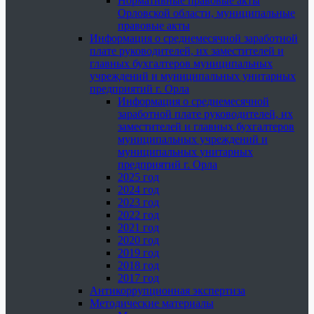
Нормативные правовые акты
Орловской области, муниципальные
правовые акты
Информация о среднемесячной заработной
плате руководителей, их заместителей и
главных бухгалтеров муниципальных
учреждений и муниципальных унитарных
предприятий г. Орла
Информация о среднемесячной
заработной плате руководителей, их
заместителей и главных бухгалтеров
муниципальных учреждений и
муниципальных унитарных
предприятий г. Орла
2025 год
2024 год
2023 год
2022 год
2021 год
2020 год
2019 год
2018 год
2017 год
Антикоррупционная экспертиза
Методические материалы