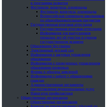
и программы развития
Фестивали, конкурсы, олимпиады
Фестивали, конкурсы, олимпиады
Всероссийская олимпиада школьников
по общеобразовательным предметам
Государственная итоговая аттестация
Государственная итоговая аттестация
Информация для выпускников
прошлых лет об участии в едином
государственном экзамене
Образование без границ
Электронный детский сад
Информация о закупках управления
образования
Информация о проведенных управлением
образования проверках
Формы и образцы заявлений
Информация о работе с обращениями
граждан
Административные регламенты
предоставления муниципальных услуг
Навигатор профилактики
Общественные организации
Общественные организации
Конкурс на предоставление субсидий из