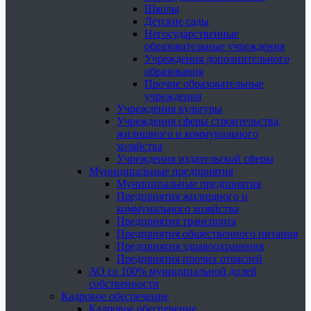
Школы
Детские сады
Негосударственные
образовательные учреждения
Учреждения дополнительного
образования
Прочие образовательные
учреждения
Учреждения культуры
Учреждения сферы строительства,
жилищного и коммунального
хозяйства
Учреждения издательской сферы
Муниципальные предприятия
Муниципальные предприятия
Предприятия жилищного и
коммунального хозяйства
Предприятия транспорта
Предприятия общественного питания
Предприятия здравоохранения
Предприятия прочих отраслей
АО со 100% муниципальной долей
собственности
Кадровое обеспечение
Кадровое обеспечение