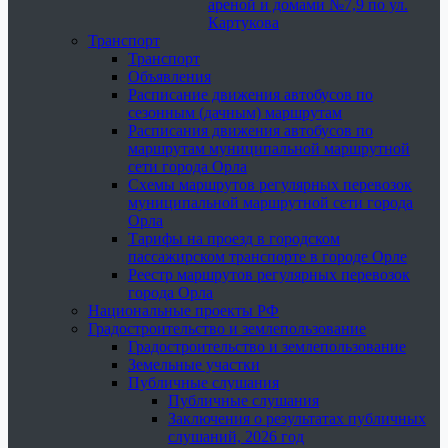
ареной и домами №7,9 по ул.
Картукова
Транспорт
Транспорт
Объявления
Расписание движения автобусов по
сезонным (дачным) маршрутам
Расписания движения автобусов по
маршрутам муниципальной маршрутной
сети города Орла
Схемы маршрутов регулярных перевозок
муниципальной маршрутной сети города
Орла
Тарифы на проезд в городском
пассажирском транспорте в городе Орле
Реестр маршрутов регулярных перевозок
города Орла
Национальные проекты РФ
Градостроительство и землепользование
Градостроительство и землепользование
Земельные участки
Публичные слушания
Публичные слушания
Заключения о результатах публичных
слушаний, 2026 год