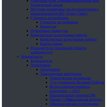
Адресный план Геоинформационная база
Технический архив
Местные нормативы градостроительного
проектирования МО «Город Орёл»
Страница застройщика
Страница застройщика
Комиссия
Публичные сервитуты
Комплексные кадастровые работы
Комплексные кадастровые работы
Карты-планы
Роскадастр по Орловской области
информирует
Безопасность
Безопасность
Антитеррор
Антитеррор
Тематические материалы
Тематические материалы
77-я годовщина Великой Победы
Всероссийская перепись
населения — 2021
Национальные проекты РФ
Проект «Эффективный регион»
Общероссийское голосование