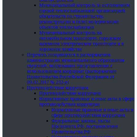
Муниципальный контроль за исполнением
единой теплоснабжающей организацией
обязательств по строительству,
реконструкции и (или) модернизации
объектов теплоснабжения
Муниципальный контроль на
автомобильном транспорте, городском
наземном электрическом транспорте и в
дорожном хозяйстве
Перечень находящихся в распоряжении
администрации муниципального образования
сведений, подлежащих представлению с
использованием координат (распоряжение
Правительства Российской Федерации от
09.02.2017 № 232-р)
Противодействие коррупции
Противодействие коррупции
Нормативные правовые и иные акты в сфере
противодействия коррупции
Нормативные правовые и иные акты в
сфере противодействия коррупции
Федеральные законы, указы
Президента РФ, постановления
Правительства РФ