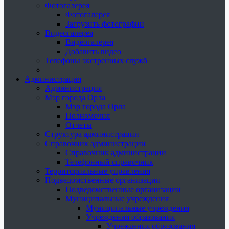
Фотогалерея
Фотогалерея
Загрузить фотографии
Видеогалерея
Видеогалерея
Добавить видео
Телефоны экстренных служб
Администрация
Администрация
Мэр города Орла
Мэр города Орла
Полномочия
Отчеты
Структура администрации
Справочник администрации
Справочник администрации
Телефонный справочник
Территориальные управления
Подведомственные организации
Подведомственные организации
Муниципальные учреждения
Муниципальные учреждения
Учреждения образования
Учреждения образования