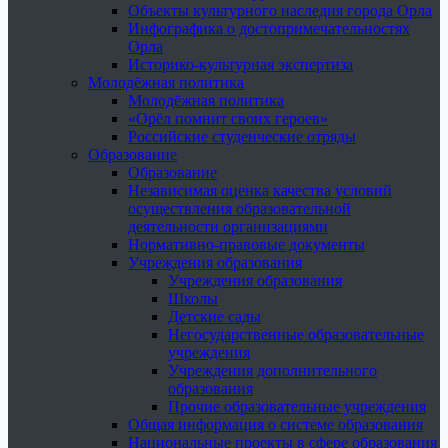
Объекты культурного наследия города Орла
Инфографика о достопримечательностях
Орла
Историко-культурная экспертиза
Молодёжная политика
Молодёжная политика
«Орёл помнит своих героев»
Российские студенческие отряды
Образование
Образование
Независимая оценка качества условий
осуществления образовательной
деятельности организациями
Нормативно-правовые документы
Учреждения образования
Учреждения образования
Школы
Детские сады
Негосударственные образовательные
учреждения
Учреждения дополнительного
образования
Прочие образовательные учреждения
Общая информация о системе образования
Национальные проекты в сфере образования