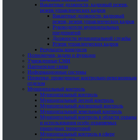
Вакантные должности, кадровый резерв,
резерв управленческих кадров
Вакантные должности, кадровый
резерв, резерв управленческих кадров
Руководители муниципальных
предприятий
Должности муниципальной службы
Резерв управленческих кадров
Результаты конкурсов
Полномочия, задачи и функции
Учрежденные СМИ
Партнерские связи
Информационные системы
Проверки, проведенные контрольно-ревизионным
отделом
Муниципальный контроль
Муниципальный контроль
Муниципальный лесной контроль
Муниципальный жилищный контроль
Муниципальный земельный контроль
Муниципальный контроль в области охраны
и использования особо охраняемых
природных территорий
Муниципальный контроль в сфере
благоустройства