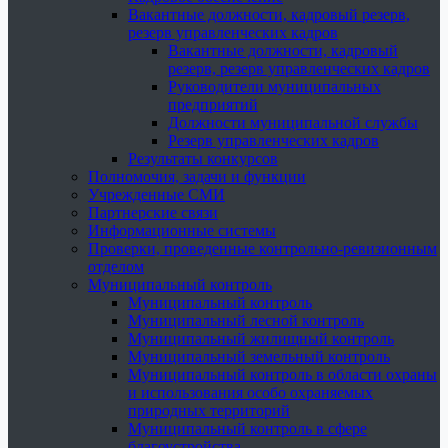
Вакантные должности, кадровый резерв,
резерв управленческих кадров
Вакантные должности, кадровый
резерв, резерв управленческих кадров
Руководители муниципальных
предприятий
Должности муниципальной службы
Резерв управленческих кадров
Результаты конкурсов
Полномочия, задачи и функции
Учрежденные СМИ
Партнерские связи
Информационные системы
Проверки, проведенные контрольно-ревизионным
отделом
Муниципальный контроль
Муниципальный контроль
Муниципальный лесной контроль
Муниципальный жилищный контроль
Муниципальный земельный контроль
Муниципальный контроль в области охраны
и использования особо охраняемых
природных территорий
Муниципальный контроль в сфере
благоустройства