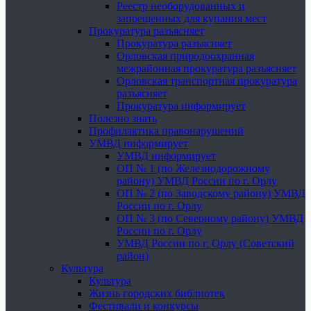
Реестр необорудованных и
запрещенных для купания мест
Прокуратура разъясняет
Прокуратура разъясняет
Орловская природоохранная
межрайонная прокуратура разъясняет
Орловская транспортная прокуратура
разъясняет
Прокуратура информирует
Полезно знать
Профилактика правонарушений
УМВД информирует
УМВД информирует
ОП № 1 (по Железнодорожному
району) УМВД России по г. Орлу
ОП № 2 (по Заводскому району) УМВД
России по г. Орлу
ОП № 3 (по Северному району) УМВД
России по г. Орлу
УМВД России по г. Орлу (Советский
район)
Культура
Культура
Жизнь городских библиотек
Фестивали и конкурсы