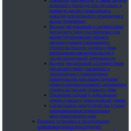
Принятие документов, а также выдача
решений о переводе или об отказе в
переводе жилого помещения в
нежилое или нежилого помещения в
жилое помещение
Выдача уведомлений о соответствии
(несоответствии) построенных или
реконструированных объекта
индивидуального жилищного
строительства или садового дома
требованиям законодательства о
градостроительной деятельности
Выдача уведомлений о соответствии
(несоответствии) указанных в
уведомлении о планируемых
строительстве или реконструкции
объекта индивидуального жилищного
строительства или садового дома
Признание садового дома жилым
домом и жилого дома садовым домом
Согласование переустройства и (или)
перепланировки помещения в
многоквартирном доме
Порядок установки и эксплуатации
информационных конструкций