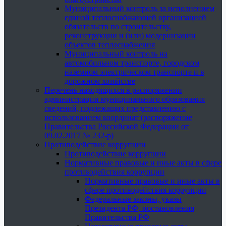
Муниципальный контроль за исполнением
единой теплоснабжающей организацией
обязательств по строительству,
реконструкции и (или) модернизации
объектов теплоснабжения
Муниципальный контроль на
автомобильном транспорте, городском
наземном электрическом транспорте и в
дорожном хозяйстве
Перечень находящихся в распоряжении
администрации муниципального образования
сведений, подлежащих представлению с
использованием координат (распоряжение
Правительства Российской Федерации от
09.02.2017 № 232-р)
Противодействие коррупции
Противодействие коррупции
Нормативные правовые и иные акты в сфере
противодействия коррупции
Нормативные правовые и иные акты в
сфере противодействия коррупции
Федеральные законы, указы
Президента РФ, постановления
Правительства РФ