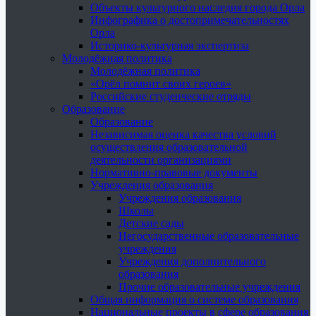
Объекты культурного наследия города Орла
Инфографика о достопримечательностях
Орла
Историко-культурная экспертиза
Молодёжная политика
Молодёжная политика
«Орёл помнит своих героев»
Российские студенческие отряды
Образование
Образование
Независимая оценка качества условий
осуществления образовательной
деятельности организациями
Нормативно-правовые документы
Учреждения образования
Учреждения образования
Школы
Детские сады
Негосударственные образовательные
учреждения
Учреждения дополнительного
образования
Прочие образовательные учреждения
Общая информация о системе образования
Национальные проекты в сфере образования