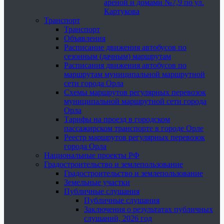
ареной и домами №7,9 по ул.
Картукова
Транспорт
Транспорт
Объявления
Расписание движения автобусов по
сезонным (дачным) маршрутам
Расписания движения автобусов по
маршрутам муниципальной маршрутной
сети города Орла
Схемы маршрутов регулярных перевозок
муниципальной маршрутной сети города
Орла
Тарифы на проезд в городском
пассажирском транспорте в городе Орле
Реестр маршрутов регулярных перевозок
города Орла
Национальные проекты РФ
Градостроительство и землепользование
Градостроительство и землепользование
Земельные участки
Публичные слушания
Публичные слушания
Заключения о результатах публичных
слушаний, 2026 год