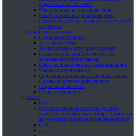
бюджета г. Орла СО НКО
Общественная палата города Орла
Реестр социально ориентированных
некоммерческих организаций - получателей
поддержки
Социальная политика
Социальная политика
Актуальные темы
Земля льготным категориям граждан
О мерах социальной поддержки для
льготных категорий граждан
Общественный совет по делам инвалидов
Опека и попечительство
Отделение Социального фонда России по
Орловской области информирует
Социальный контракт
Старшее поколение
Спорт
Спорт
Независимая оценка качества условий
осуществления деятельности организациями
физкультурно-спортивной направленности
ГТО
.....
......