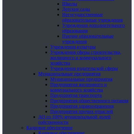
Школы
Детские сады
Негосударственные
образовательные учреждения
Учреждения дополнительного
образования
Прочие образовательные
учреждения
Учреждения культуры
Учреждения сферы строительства,
жилищного и коммунального
хозяйства
Учреждения издательской сферы
Муниципальные предприятия
Муниципальные предприятия
Предприятия жилищного и
коммунального хозяйства
Предприятия транспорта
Предприятия общественного питания
Предприятия здравоохранения
Предприятия прочих отраслей
АО со 100% муниципальной долей
собственности
Кадровое обеспечение
Кадровое обеспечение