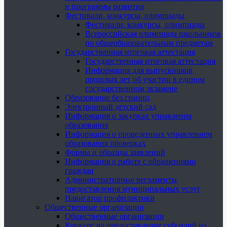
и программы развития
Фестивали, конкурсы, олимпиады
Фестивали, конкурсы, олимпиады
Всероссийская олимпиада школьников
по общеобразовательным предметам
Государственная итоговая аттестация
Государственная итоговая аттестация
Информация для выпускников
прошлых лет об участии в едином
государственном экзамене
Образование без границ
Электронный детский сад
Информация о закупках управления
образования
Информация о проведенных управлением
образования проверках
Формы и образцы заявлений
Информация о работе с обращениями
граждан
Административные регламенты
предоставления муниципальных услуг
Навигатор профилактики
Общественные организации
Общественные организации
Конкурс на предоставление субсидий из