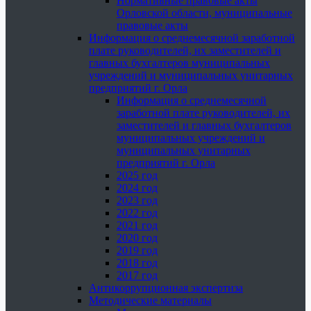
Нормативные правовые акты
Орловской области, муниципальные
правовые акты
Информация о среднемесячной заработной
плате руководителей, их заместителей и
главных бухгалтеров муниципальных
учреждений и муниципальных унитарных
предприятий г. Орла
Информация о среднемесячной
заработной плате руководителей, их
заместителей и главных бухгалтеров
муниципальных учреждений и
муниципальных унитарных
предприятий г. Орла
2025 год
2024 год
2023 год
2022 год
2021 год
2020 год
2019 год
2018 год
2017 год
Антикоррупционная экспертиза
Методические материалы