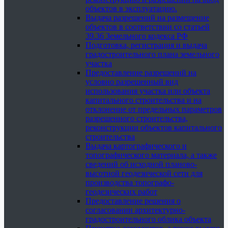
объектов в эксплуатацию.
Выдача разрешений на размещение
объектов в соответствии со статьей
39.36 Земельного кодекса РФ
Подготовка, регистрация и выдача
градостроительного плана земельного
участка
Предоставление разрешений на
условно разрешенный вид
использования участка или объекта
капитального строительства и на
отклонение от предельных параметров
разрешенного строительства,
реконструкции объектов капитального
строительства
Выдача картографического и
топографического материала, а также
сведений об исходной планово-
высотной геодезической сети для
производства топографо-
геодезических работ
Предоставление решения о
согласовании архитектурно-
градостроительного облика объекта