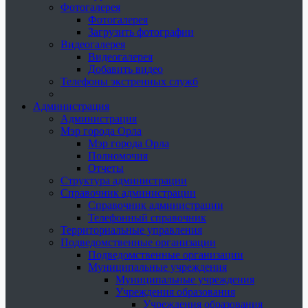
Фотогалерея
Фотогалерея
Загрузить фотографии
Видеогалерея
Видеогалерея
Добавить видео
Телефоны экстренных служб
Администрация
Администрация
Мэр города Орла
Мэр города Орла
Полномочия
Отчеты
Структура администрации
Справочник администрации
Справочник администрации
Телефонный справочник
Территориальные управления
Подведомственные организации
Подведомственные организации
Муниципальные учреждения
Муниципальные учреждения
Учреждения образования
Учреждения образования