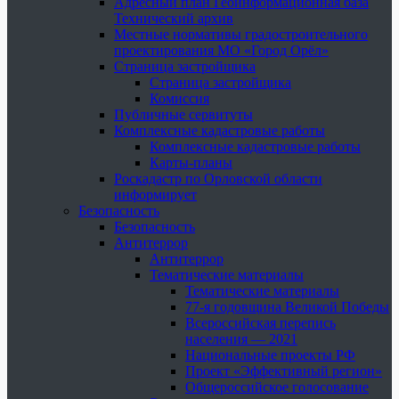
Адресный план Геоинформационная база
Технический архив
Местные нормативы градостроительного
проектирования МО «Город Орёл»
Страница застройщика
Страница застройщика
Комиссия
Публичные сервитуты
Комплексные кадастровые работы
Комплексные кадастровые работы
Карты-планы
Роскадастр по Орловской области
информирует
Безопасность
Безопасность
Антитеррор
Антитеррор
Тематические материалы
Тематические материалы
77-я годовщина Великой Победы
Всероссийская перепись
населения — 2021
Национальные проекты РФ
Проект «Эффективный регион»
Общероссийское голосование