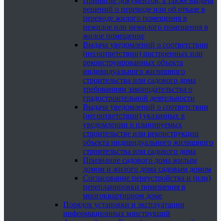
Принятие документов, а также выдача
решений о переводе или об отказе в
переводе жилого помещения в
нежилое или нежилого помещения в
жилое помещение
Выдача уведомлений о соответствии
(несоответствии) построенных или
реконструированных объекта
индивидуального жилищного
строительства или садового дома
требованиям законодательства о
градостроительной деятельности
Выдача уведомлений о соответствии
(несоответствии) указанных в
уведомлении о планируемых
строительстве или реконструкции
объекта индивидуального жилищного
строительства или садового дома
Признание садового дома жилым
домом и жилого дома садовым домом
Согласование переустройства и (или)
перепланировки помещения в
многоквартирном доме
Порядок установки и эксплуатации
информационных конструкций