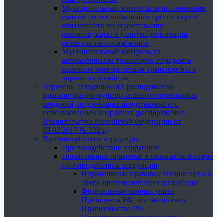
Муниципальный контроль за исполнением
единой теплоснабжающей организацией
обязательств по строительству,
реконструкции и (или) модернизации
объектов теплоснабжения
Муниципальный контроль на
автомобильном транспорте, городском
наземном электрическом транспорте и в
дорожном хозяйстве
Перечень находящихся в распоряжении
администрации муниципального образования
сведений, подлежащих представлению с
использованием координат (распоряжение
Правительства Российской Федерации от
09.02.2017 № 232-р)
Противодействие коррупции
Противодействие коррупции
Нормативные правовые и иные акты в сфере
противодействия коррупции
Нормативные правовые и иные акты в
сфере противодействия коррупции
Федеральные законы, указы
Президента РФ, постановления
Правительства РФ