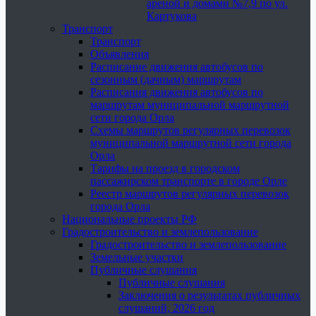
ареной и домами №7,9 по ул.
Картукова
Транспорт
Транспорт
Объявления
Расписание движения автобусов по
сезонным (дачным) маршрутам
Расписания движения автобусов по
маршрутам муниципальной маршрутной
сети города Орла
Схемы маршрутов регулярных перевозок
муниципальной маршрутной сети города
Орла
Тарифы на проезд в городском
пассажирском транспорте в городе Орле
Реестр маршрутов регулярных перевозок
города Орла
Национальные проекты РФ
Градостроительство и землепользование
Градостроительство и землепользование
Земельные участки
Публичные слушания
Публичные слушания
Заключения о результатах публичных
слушаний, 2026 год