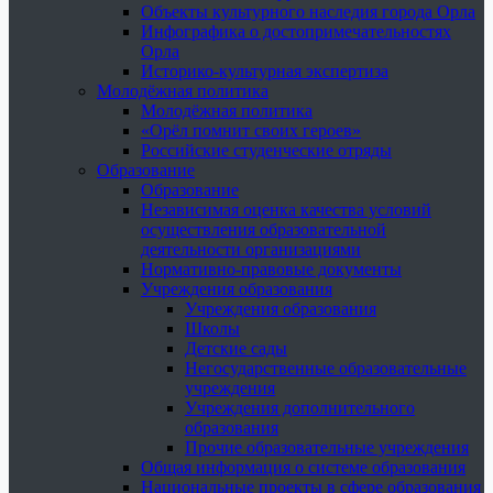
Объекты культурного наследия города Орла
Инфографика о достопримечательностях
Орла
Историко-культурная экспертиза
Молодёжная политика
Молодёжная политика
«Орёл помнит своих героев»
Российские студенческие отряды
Образование
Образование
Независимая оценка качества условий
осуществления образовательной
деятельности организациями
Нормативно-правовые документы
Учреждения образования
Учреждения образования
Школы
Детские сады
Негосударственные образовательные
учреждения
Учреждения дополнительного
образования
Прочие образовательные учреждения
Общая информация о системе образования
Национальные проекты в сфере образования