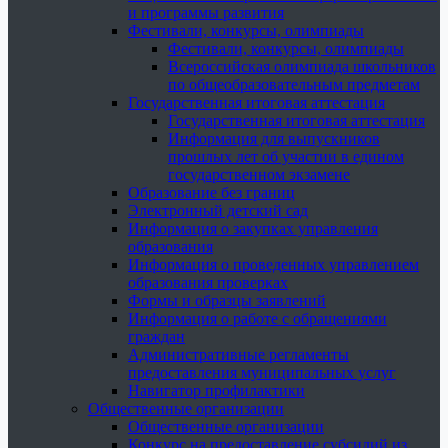
и программы развития
Фестивали, конкурсы, олимпиады
Фестивали, конкурсы, олимпиады
Всероссийская олимпиада школьников
по общеобразовательным предметам
Государственная итоговая аттестация
Государственная итоговая аттестация
Информация для выпускников
прошлых лет об участии в едином
государственном экзамене
Образование без границ
Электронный детский сад
Информация о закупках управления
образования
Информация о проведенных управлением
образования проверках
Формы и образцы заявлений
Информация о работе с обращениями
граждан
Административные регламенты
предоставления муниципальных услуг
Навигатор профилактики
Общественные организации
Общественные организации
Конкурс на предоставление субсидий из