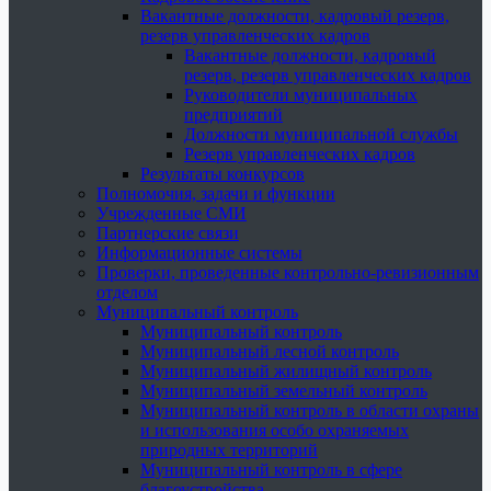
Вакантные должности, кадровый резерв,
резерв управленческих кадров
Вакантные должности, кадровый
резерв, резерв управленческих кадров
Руководители муниципальных
предприятий
Должности муниципальной службы
Резерв управленческих кадров
Результаты конкурсов
Полномочия, задачи и функции
Учрежденные СМИ
Партнерские связи
Информационные системы
Проверки, проведенные контрольно-ревизионным
отделом
Муниципальный контроль
Муниципальный контроль
Муниципальный лесной контроль
Муниципальный жилищный контроль
Муниципальный земельный контроль
Муниципальный контроль в области охраны
и использования особо охраняемых
природных территорий
Муниципальный контроль в сфере
благоустройства