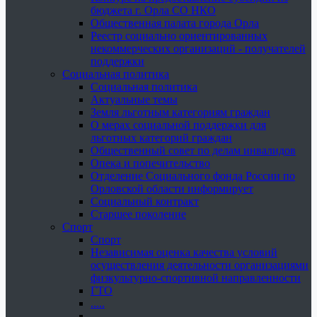
бюджета г. Орла СО НКО
Общественная палата города Орла
Реестр социально ориентированных
некоммерческих организаций - получателей
поддержки
Социальная политика
Социальная политика
Актуальные темы
Земля льготным категориям граждан
О мерах социальной поддержки для
льготных категорий граждан
Общественный совет по делам инвалидов
Опека и попечительство
Отделение Социального фонда России по
Орловской области информирует
Социальный контракт
Старшее поколение
Спорт
Спорт
Независимая оценка качества условий
осуществления деятельности организациями
физкультурно-спортивной направленности
ГТО
.....
......