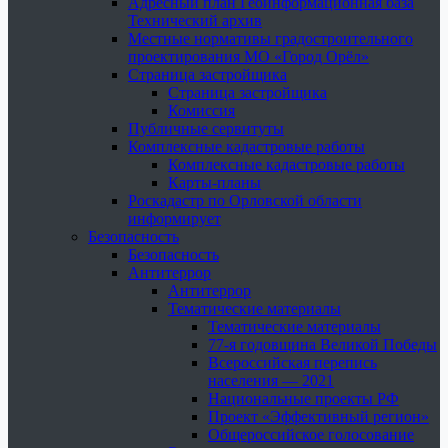
Адресный план Геоинформационная база
Технический архив
Местные нормативы градостроительного
проектирования МО «Город Орёл»
Страница застройщика
Страница застройщика
Комиссия
Публичные сервитуты
Комплексные кадастровые работы
Комплексные кадастровые работы
Карты-планы
Роскадастр по Орловской области
информирует
Безопасность
Безопасность
Антитеррор
Антитеррор
Тематические материалы
Тематические материалы
77-я годовщина Великой Победы
Всероссийская перепись
населения — 2021
Национальные проекты РФ
Проект «Эффективный регион»
Общероссийское голосование