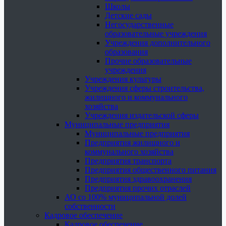
Школы
Детские сады
Негосударственные
образовательные учреждения
Учреждения дополнительного
образования
Прочие образовательные
учреждения
Учреждения культуры
Учреждения сферы строительства,
жилищного и коммунального
хозяйства
Учреждения издательской сферы
Муниципальные предприятия
Муниципальные предприятия
Предприятия жилищного и
коммунального хозяйства
Предприятия транспорта
Предприятия общественного питания
Предприятия здравоохранения
Предприятия прочих отраслей
АО со 100% муниципальной долей
собственности
Кадровое обеспечение
Кадровое обеспечение