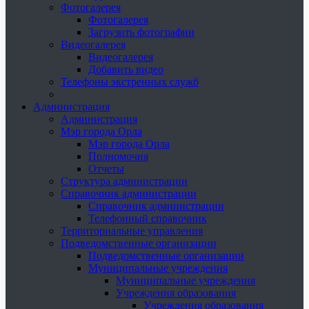
Фотогалерея
Фотогалерея
Загрузить фотографии
Видеогалерея
Видеогалерея
Добавить видео
Телефоны экстренных служб
Администрация
Администрация
Мэр города Орла
Мэр города Орла
Полномочия
Отчеты
Структура администрации
Справочник администрации
Справочник администрации
Телефонный справочник
Территориальные управления
Подведомственные организации
Подведомственные организации
Муниципальные учреждения
Муниципальные учреждения
Учреждения образования
Учреждения образования