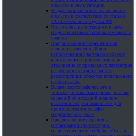
объектов в эксплуатацию.
Выдача разрешений на размещение
объектов в соответствии со статьей
39.36 Земельного кодекса РФ
Подготовка, регистрация и выдача
градостроительного плана земельного
участка
Предоставление разрешений на
условно разрешенный вид
использования участка или объекта
капитального строительства и на
отклонение от предельных параметров
разрешенного строительства,
реконструкции объектов капитального
строительства
Выдача картографического и
топографического материала, а также
сведений об исходной планово-
высотной геодезической сети для
производства топографо-
геодезических работ
Предоставление решения о
согласовании архитектурно-
градостроительного облика объекта