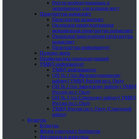
Реестр необорудованных и
запрещенных для купания мест
Прокуратура разъясняет
Прокуратура разъясняет
Орловская природоохранная
межрайонная прокуратура разъясняет
Орловская транспортная прокуратура
разъясняет
Прокуратура информирует
Полезно знать
Профилактика правонарушений
УМВД информирует
УМВД информирует
ОП № 1 (по Железнодорожному
району) УМВД России по г. Орлу
ОП № 2 (по Заводскому району) УМВД
России по г. Орлу
ОП № 3 (по Северному району) УМВД
России по г. Орлу
УМВД России по г. Орлу (Советский
район)
Культура
Культура
Жизнь городских библиотек
Фестивали и конкурсы