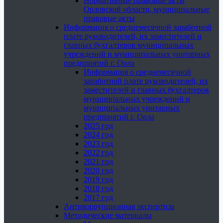
Нормативные правовые акты
Орловской области, муниципальные
правовые акты
Информация о среднемесячной заработной
плате руководителей, их заместителей и
главных бухгалтеров муниципальных
учреждений и муниципальных унитарных
предприятий г. Орла
Информация о среднемесячной
заработной плате руководителей, их
заместителей и главных бухгалтеров
муниципальных учреждений и
муниципальных унитарных
предприятий г. Орла
2025 год
2024 год
2023 год
2022 год
2021 год
2020 год
2019 год
2018 год
2017 год
Антикоррупционная экспертиза
Методические материалы