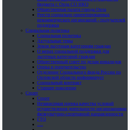
бюджета г. Орла СО НКО
Общественная палата города Орла
Реестр социально ориентированных
некоммерческих организаций - получателей
поддержки
Социальная политика
Социальная политика
Актуальные темы
Земля льготным категориям граждан
О мерах социальной поддержки для
льготных категорий граждан
Общественный совет по делам инвалидов
Опека и попечительство
Отделение Социального фонда России по
Орловской области информирует
Социальный контракт
Старшее поколение
Спорт
Спорт
Независимая оценка качества условий
осуществления деятельности организациями
физкультурно-спортивной направленности
ГТО
.....
......