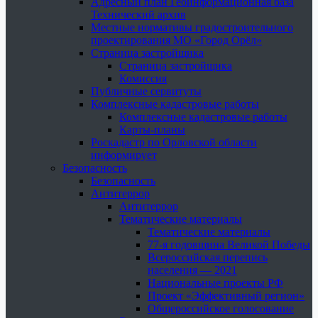
Адресный план Геоинформационная база
Технический архив
Местные нормативы градостроительного
проектирования МО «Город Орёл»
Страница застройщика
Страница застройщика
Комиссия
Публичные сервитуты
Комплексные кадастровые работы
Комплексные кадастровые работы
Карты-планы
Роскадастр по Орловской области
информирует
Безопасность
Безопасность
Антитеррор
Антитеррор
Тематические материалы
Тематические материалы
77-я годовщина Великой Победы
Всероссийская перепись
населения — 2021
Национальные проекты РФ
Проект «Эффективный регион»
Общероссийское голосование