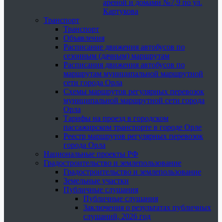
ареной и домами №7,9 по ул.
Картукова
Транспорт
Транспорт
Объявления
Расписание движения автобусов по
сезонным (дачным) маршрутам
Расписания движения автобусов по
маршрутам муниципальной маршрутной
сети города Орла
Схемы маршрутов регулярных перевозок
муниципальной маршрутной сети города
Орла
Тарифы на проезд в городском
пассажирском транспорте в городе Орле
Реестр маршрутов регулярных перевозок
города Орла
Национальные проекты РФ
Градостроительство и землепользование
Градостроительство и землепользование
Земельные участки
Публичные слушания
Публичные слушания
Заключения о результатах публичных
слушаний, 2026 год