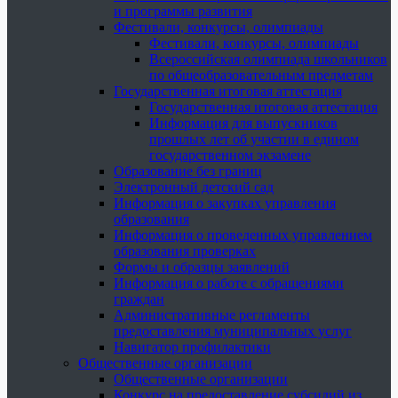
и программы развития
Фестивали, конкурсы, олимпиады
Фестивали, конкурсы, олимпиады
Всероссийская олимпиада школьников
по общеобразовательным предметам
Государственная итоговая аттестация
Государственная итоговая аттестация
Информация для выпускников
прошлых лет об участии в едином
государственном экзамене
Образование без границ
Электронный детский сад
Информация о закупках управления
образования
Информация о проведенных управлением
образования проверках
Формы и образцы заявлений
Информация о работе с обращениями
граждан
Административные регламенты
предоставления муниципальных услуг
Навигатор профилактики
Общественные организации
Общественные организации
Конкурс на предоставление субсидий из