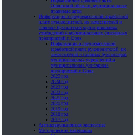
Нормативные правовые акты
Орловской области, муниципальные
правовые акты
Информация о среднемесячной заработной
плате руководителей, их заместителей и
главных бухгалтеров муниципальных
учреждений и муниципальных унитарных
предприятий г. Орла
Информация о среднемесячной
заработной плате руководителей, их
заместителей и главных бухгалтеров
муниципальных учреждений и
муниципальных унитарных
предприятий г. Орла
2025 год
2024 год
2023 год
2022 год
2021 год
2020 год
2019 год
2018 год
2017 год
Антикоррупционная экспертиза
Методические материалы