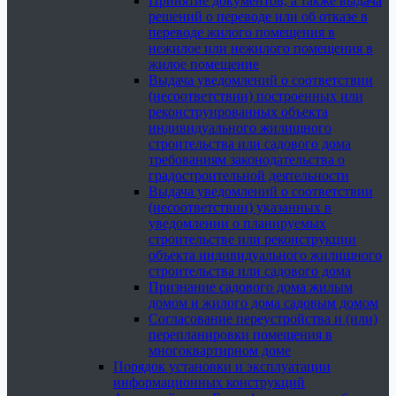
Принятие документов, а также выдача
решений о переводе или об отказе в
переводе жилого помещения в
нежилое или нежилого помещения в
жилое помещение
Выдача уведомлений о соответствии
(несоответствии) построенных или
реконструированных объекта
индивидуального жилищного
строительства или садового дома
требованиям законодательства о
градостроительной деятельности
Выдача уведомлений о соответствии
(несоответствии) указанных в
уведомлении о планируемых
строительстве или реконструкции
объекта индивидуального жилищного
строительства или садового дома
Признание садового дома жилым
домом и жилого дома садовым домом
Согласование переустройства и (или)
перепланировки помещения в
многоквартирном доме
Порядок установки и эксплуатации
информационных конструкций