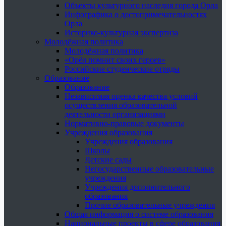
Объекты культурного наследия города Орла
Инфографика о достопримечательностях
Орла
Историко-культурная экспертиза
Молодёжная политика
Молодёжная политика
«Орёл помнит своих героев»
Российские студенческие отряды
Образование
Образование
Независимая оценка качества условий
осуществления образовательной
деятельности организациями
Нормативно-правовые документы
Учреждения образования
Учреждения образования
Школы
Детские сады
Негосударственные образовательные
учреждения
Учреждения дополнительного
образования
Прочие образовательные учреждения
Общая информация о системе образования
Национальные проекты в сфере образования