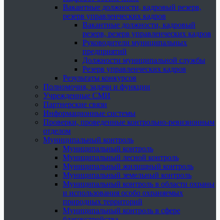
Вакантные должности, кадровый резерв,
резерв управленческих кадров
Вакантные должности, кадровый
резерв, резерв управленческих кадров
Руководители муниципальных
предприятий
Должности муниципальной службы
Резерв управленческих кадров
Результаты конкурсов
Полномочия, задачи и функции
Учрежденные СМИ
Партнерские связи
Информационные системы
Проверки, проведенные контрольно-ревизионным
отделом
Муниципальный контроль
Муниципальный контроль
Муниципальный лесной контроль
Муниципальный жилищный контроль
Муниципальный земельный контроль
Муниципальный контроль в области охраны
и использования особо охраняемых
природных территорий
Муниципальный контроль в сфере
благоустройства