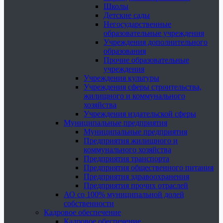
Школы
Детские сады
Негосударственные
образовательные учреждения
Учреждения дополнительного
образования
Прочие образовательные
учреждения
Учреждения культуры
Учреждения сферы строительства,
жилищного и коммунального
хозяйства
Учреждения издательской сферы
Муниципальные предприятия
Муниципальные предприятия
Предприятия жилищного и
коммунального хозяйства
Предприятия транспорта
Предприятия общественного питания
Предприятия здравоохранения
Предприятия прочих отраслей
АО со 100% муниципальной долей
собственности
Кадровое обеспечение
Кадровое обеспечение