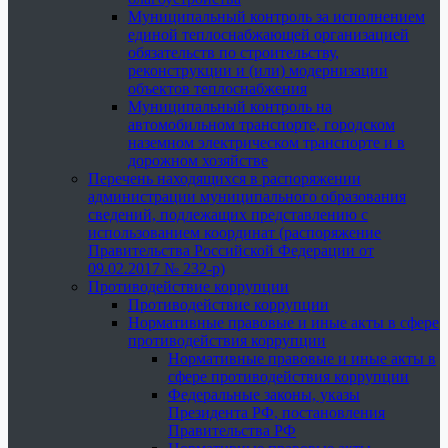
Муниципальный контроль за исполнением
единой теплоснабжающей организацией
обязательств по строительству,
реконструкции и (или) модернизации
объектов теплоснабжения
Муниципальный контроль на
автомобильном транспорте, городском
наземном электрическом транспорте и в
дорожном хозяйстве
Перечень находящихся в распоряжении
администрации муниципального образования
сведений, подлежащих представлению с
использованием координат (распоряжение
Правительства Российской Федерации от
09.02.2017 № 232-р)
Противодействие коррупции
Противодействие коррупции
Нормативные правовые и иные акты в сфере
противодействия коррупции
Нормативные правовые и иные акты в
сфере противодействия коррупции
Федеральные законы, указы
Президента РФ, постановления
Правительства РФ