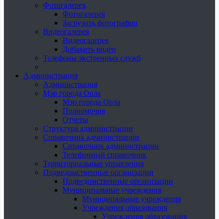
Фотогалерея
Фотогалерея
Загрузить фотографии
Видеогалерея
Видеогалерея
Добавить видео
Телефоны экстренных служб
Администрация
Администрация
Мэр города Орла
Мэр города Орла
Полномочия
Отчеты
Структура администрации
Справочник администрации
Справочник администрации
Телефонный справочник
Территориальные управления
Подведомственные организации
Подведомственные организации
Муниципальные учреждения
Муниципальные учреждения
Учреждения образования
Учреждения образования