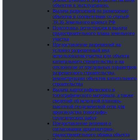
объектов в эксплуатацию.
Выдача разрешений на размещение
объектов в соответствии со статьей
39.36 Земельного кодекса РФ
Подготовка, регистрация и выдача
градостроительного плана земельного
участка
Предоставление разрешений на
условно разрешенный вид
использования участка или объекта
капитального строительства и на
отклонение от предельных параметров
разрешенного строительства,
реконструкции объектов капитального
строительства
Выдача картографического и
топографического материала, а также
сведений об исходной планово-
высотной геодезической сети для
производства топографо-
геодезических работ
Предоставление решения о
согласовании архитектурно-
градостроительного облика объекта