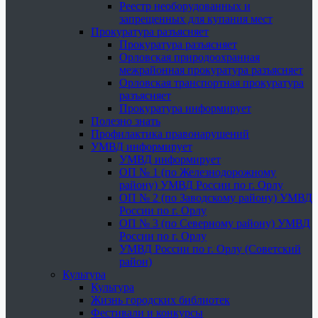
Реестр необорудованных и
запрещенных для купания мест
Прокуратура разъясняет
Прокуратура разъясняет
Орловская природоохранная
межрайонная прокуратура разъясняет
Орловская транспортная прокуратура
разъясняет
Прокуратура информирует
Полезно знать
Профилактика правонарушений
УМВД информирует
УМВД информирует
ОП № 1 (по Железнодорожному
району) УМВД России по г. Орлу
ОП № 2 (по Заводскому району) УМВД
России по г. Орлу
ОП № 3 (по Северному району) УМВД
России по г. Орлу
УМВД России по г. Орлу (Советский
район)
Культура
Культура
Жизнь городских библиотек
Фестивали и конкурсы