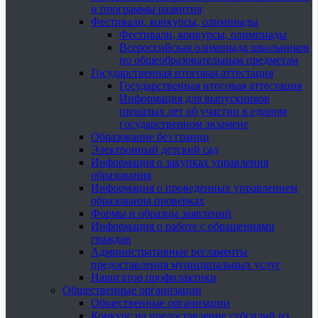
и программы развития
Фестивали, конкурсы, олимпиады
Фестивали, конкурсы, олимпиады
Всероссийская олимпиада школьников
по общеобразовательным предметам
Государственная итоговая аттестация
Государственная итоговая аттестация
Информация для выпускников
прошлых лет об участии в едином
государственном экзамене
Образование без границ
Электронный детский сад
Информация о закупках управления
образования
Информация о проведенных управлением
образования проверках
Формы и образцы заявлений
Информация о работе с обращениями
граждан
Административные регламенты
предоставления муниципальных услуг
Навигатор профилактики
Общественные организации
Общественные организации
Конкурс на предоставление субсидий из