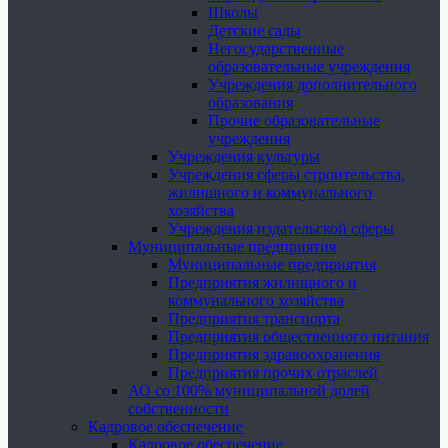
Школы
Детские сады
Негосударственные
образовательные учреждения
Учреждения дополнительного
образования
Прочие образовательные
учреждения
Учреждения культуры
Учреждения сферы строительства,
жилищного и коммунального
хозяйства
Учреждения издательской сферы
Муниципальные предприятия
Муниципальные предприятия
Предприятия жилищного и
коммунального хозяйства
Предприятия транспорта
Предприятия общественного питания
Предприятия здравоохранения
Предприятия прочих отраслей
АО со 100% муниципальной долей
собственности
Кадровое обеспечение
Кадровое обеспечение