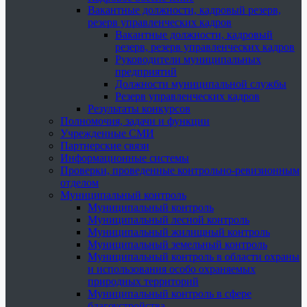
Вакантные должности, кадровый резерв,
резерв управленческих кадров
Вакантные должности, кадровый
резерв, резерв управленческих кадров
Руководители муниципальных
предприятий
Должности муниципальной службы
Резерв управленческих кадров
Результаты конкурсов
Полномочия, задачи и функции
Учрежденные СМИ
Партнерские связи
Информационные системы
Проверки, проведенные контрольно-ревизионным
отделом
Муниципальный контроль
Муниципальный контроль
Муниципальный лесной контроль
Муниципальный жилищный контроль
Муниципальный земельный контроль
Муниципальный контроль в области охраны
и использования особо охраняемых
природных территорий
Муниципальный контроль в сфере
благоустройства