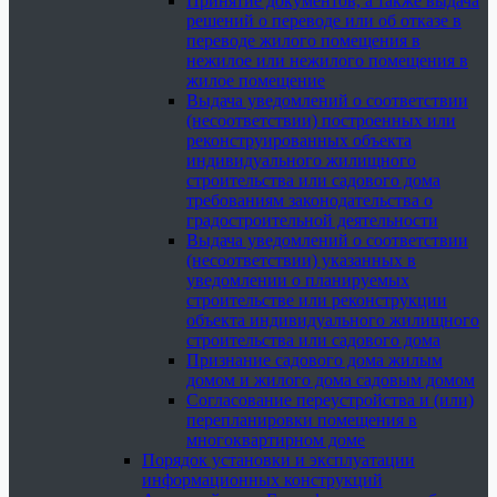
Принятие документов, а также выдача
решений о переводе или об отказе в
переводе жилого помещения в
нежилое или нежилого помещения в
жилое помещение
Выдача уведомлений о соответствии
(несоответствии) построенных или
реконструированных объекта
индивидуального жилищного
строительства или садового дома
требованиям законодательства о
градостроительной деятельности
Выдача уведомлений о соответствии
(несоответствии) указанных в
уведомлении о планируемых
строительстве или реконструкции
объекта индивидуального жилищного
строительства или садового дома
Признание садового дома жилым
домом и жилого дома садовым домом
Согласование переустройства и (или)
перепланировки помещения в
многоквартирном доме
Порядок установки и эксплуатации
информационных конструкций