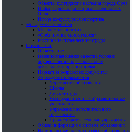
Объекты культурного наследия города Орла
Инфографика о достопримечательностях
Орла
Историко-культурная экспертиза
Молодёжная политика
Молодёжная политика
«Орёл помнит своих героев»
Российские студенческие отряды
Образование
Образование
Независимая оценка качества условий
осуществления образовательной
деятельности организациями
Нормативно-правовые документы
Учреждения образования
Учреждения образования
Школы
Детские сады
Негосударственные образовательные
учреждения
Учреждения дополнительного
образования
Прочие образовательные учреждения
Общая информация о системе образования
Национальные проекты в сфере образования