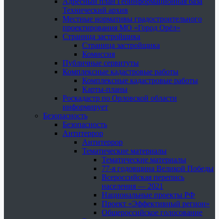
Адресный план Геоинформационная база
Технический архив
Местные нормативы градостроительного
проектирования МО «Город Орёл»
Страница застройщика
Страница застройщика
Комиссия
Публичные сервитуты
Комплексные кадастровые работы
Комплексные кадастровые работы
Карты-планы
Роскадастр по Орловской области
информирует
Безопасность
Безопасность
Антитеррор
Антитеррор
Тематические материалы
Тематические материалы
77-я годовщина Великой Победы
Всероссийская перепись
населения — 2021
Национальные проекты РФ
Проект «Эффективный регион»
Общероссийское голосование