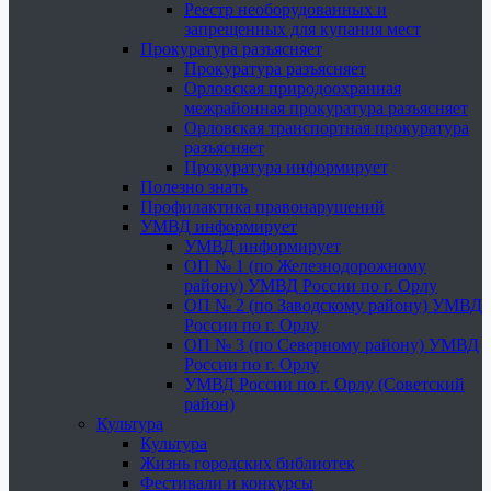
Реестр необорудованных и
запрещенных для купания мест
Прокуратура разъясняет
Прокуратура разъясняет
Орловская природоохранная
межрайонная прокуратура разъясняет
Орловская транспортная прокуратура
разъясняет
Прокуратура информирует
Полезно знать
Профилактика правонарушений
УМВД информирует
УМВД информирует
ОП № 1 (по Железнодорожному
району) УМВД России по г. Орлу
ОП № 2 (по Заводскому району) УМВД
России по г. Орлу
ОП № 3 (по Северному району) УМВД
России по г. Орлу
УМВД России по г. Орлу (Советский
район)
Культура
Культура
Жизнь городских библиотек
Фестивали и конкурсы