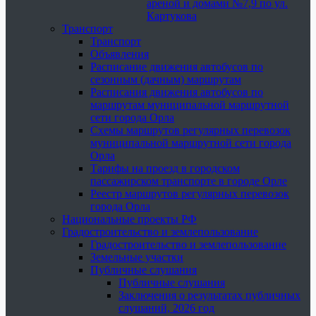
ареной и домами №7,9 по ул.
Картукова
Транспорт
Транспорт
Объявления
Расписание движения автобусов по
сезонным (дачным) маршрутам
Расписания движения автобусов по
маршрутам муниципальной маршрутной
сети города Орла
Схемы маршрутов регулярных перевозок
муниципальной маршрутной сети города
Орла
Тарифы на проезд в городском
пассажирском транспорте в городе Орле
Реестр маршрутов регулярных перевозок
города Орла
Национальные проекты РФ
Градостроительство и землепользование
Градостроительство и землепользование
Земельные участки
Публичные слушания
Публичные слушания
Заключения о результатах публичных
слушаний, 2026 год