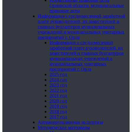
Нормативные правовые акты
Орловской области, муниципальные
правовые акты
Информация о среднемесячной заработной
плате руководителей, их заместителей и
главных бухгалтеров муниципальных
учреждений и муниципальных унитарных
предприятий г. Орла
Информация о среднемесячной
заработной плате руководителей, их
заместителей и главных бухгалтеров
муниципальных учреждений и
муниципальных унитарных
предприятий г. Орла
2025 год
2024 год
2023 год
2022 год
2021 год
2020 год
2019 год
2018 год
2017 год
Антикоррупционная экспертиза
Методические материалы