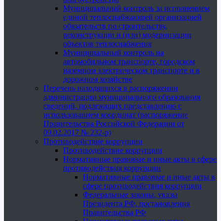
Муниципальный контроль за исполнением
единой теплоснабжающей организацией
обязательств по строительству,
реконструкции и (или) модернизации
объектов теплоснабжения
Муниципальный контроль на
автомобильном транспорте, городском
наземном электрическом транспорте и в
дорожном хозяйстве
Перечень находящихся в распоряжении
администрации муниципального образования
сведений, подлежащих представлению с
использованием координат (распоряжение
Правительства Российской Федерации от
09.02.2017 № 232-р)
Противодействие коррупции
Противодействие коррупции
Нормативные правовые и иные акты в сфере
противодействия коррупции
Нормативные правовые и иные акты в
сфере противодействия коррупции
Федеральные законы, указы
Президента РФ, постановления
Правительства РФ