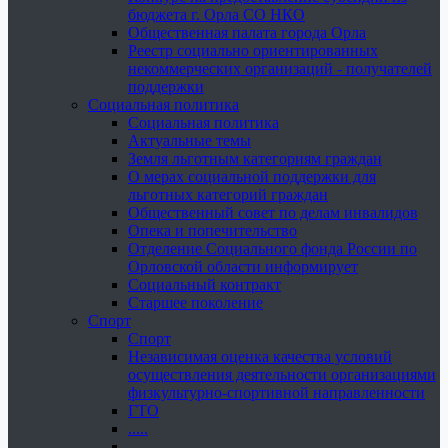
бюджета г. Орла СО НКО
Общественная палата города Орла
Реестр социально ориентированных
некоммерческих организаций - получателей
поддержки
Социальная политика
Социальная политика
Актуальные темы
Земля льготным категориям граждан
О мерах социальной поддержки для
льготных категорий граждан
Общественный совет по делам инвалидов
Опека и попечительство
Отделение Социального фонда России по
Орловской области информирует
Социальный контракт
Старшее поколение
Спорт
Спорт
Независимая оценка качества условий
осуществления деятельности организациями
физкультурно-спортивной направленности
ГТО
.....
......