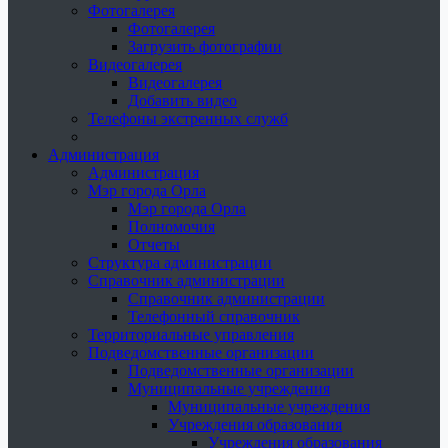
Фотогалерея
Фотогалерея
Загрузить фотографии
Видеогалерея
Видеогалерея
Добавить видео
Телефоны экстренных служб
Администрация
Администрация
Мэр города Орла
Мэр города Орла
Полномочия
Отчеты
Структура администрации
Справочник администрации
Справочник администрации
Телефонный справочник
Территориальные управления
Подведомственные организации
Подведомственные организации
Муниципальные учреждения
Муниципальные учреждения
Учреждения образования
Учреждения образования