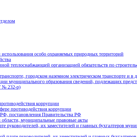
отделом
 использования особо охраняемых природных территорий
йства
ой теплоснабжающей организацией обязательств по строительс
ранспорте, городском наземном электрическом транспорте и в 
ции муниципального образования сведений, подлежащих предст
 № 232-р)
противодействия коррупции
фере противодействия коррупции
 РФ, постановления Правительства РФ
 области, муниципальные правовые акты
ате руководителей, их заместителей и главных бухгалтеров м
ой плате руководителей, их заместителей и главных бухгалте