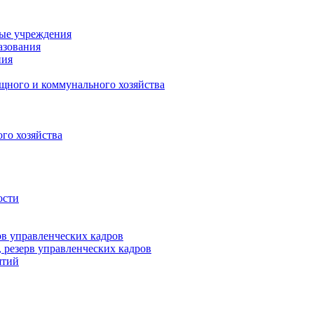
ные учреждения
азования
ния
щного и коммунального хозяйства
го хозяйства
ости
рв управленческих кадров
 резерв управленческих кадров
ятий