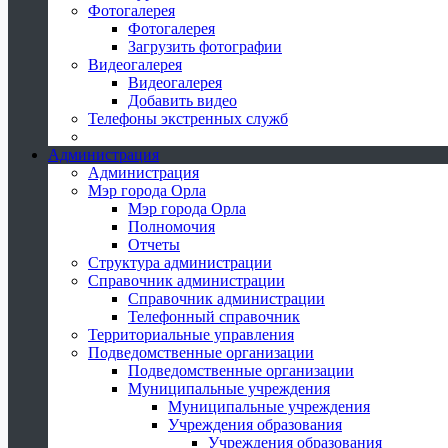
Фотогалерея
Фотогалерея
Загрузить фотографии
Видеогалерея
Видеогалерея
Добавить видео
Телефоны экстренных служб
Администрация
Администрация
Мэр города Орла
Мэр города Орла
Полномочия
Отчеты
Структура администрации
Справочник администрации
Справочник администрации
Телефонный справочник
Территориальные управления
Подведомственные организации
Подведомственные организации
Муниципальные учреждения
Муниципальные учреждения
Учреждения образования
Учреждения образования