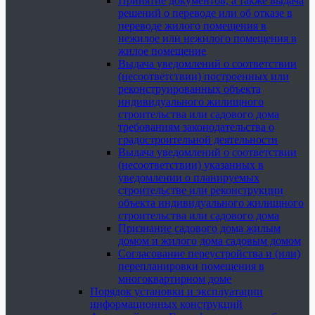
Принятие документов, а также выдача
решений о переводе или об отказе в
переводе жилого помещения в
нежилое или нежилого помещения в
жилое помещение
Выдача уведомлений о соответствии
(несоответствии) построенных или
реконструированных объекта
индивидуального жилищного
строительства или садового дома
требованиям законодательства о
градостроительной деятельности
Выдача уведомлений о соответствии
(несоответствии) указанных в
уведомлении о планируемых
строительстве или реконструкции
объекта индивидуального жилищного
строительства или садового дома
Признание садового дома жилым
домом и жилого дома садовым домом
Согласование переустройства и (или)
перепланировки помещения в
многоквартирном доме
Порядок установки и эксплуатации
информационных конструкций