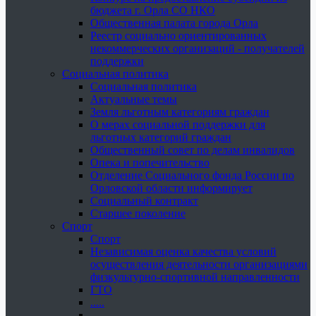
бюджета г. Орла СО НКО
Общественная палата города Орла
Реестр социально ориентированных
некоммерческих организаций - получателей
поддержки
Социальная политика
Социальная политика
Актуальные темы
Земля льготным категориям граждан
О мерах социальной поддержки для
льготных категорий граждан
Общественный совет по делам инвалидов
Опека и попечительство
Отделение Социального фонда России по
Орловской области информирует
Социальный контракт
Старшее поколение
Спорт
Спорт
Независимая оценка качества условий
осуществления деятельности организациями
физкультурно-спортивной направленности
ГТО
.....
......