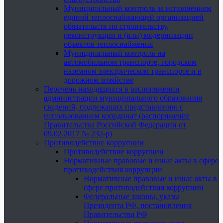
Муниципальный контроль за исполнением
единой теплоснабжающей организацией
обязательств по строительству,
реконструкции и (или) модернизации
объектов теплоснабжения
Муниципальный контроль на
автомобильном транспорте, городском
наземном электрическом транспорте и в
дорожном хозяйстве
Перечень находящихся в распоряжении
администрации муниципального образования
сведений, подлежащих представлению с
использованием координат (распоряжение
Правительства Российской Федерации от
09.02.2017 № 232-р)
Противодействие коррупции
Противодействие коррупции
Нормативные правовые и иные акты в сфере
противодействия коррупции
Нормативные правовые и иные акты в
сфере противодействия коррупции
Федеральные законы, указы
Президента РФ, постановления
Правительства РФ