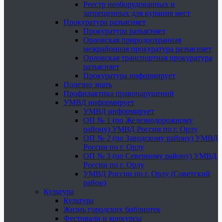
Реестр необорудованных и
запрещенных для купания мест
Прокуратура разъясняет
Прокуратура разъясняет
Орловская природоохранная
межрайонная прокуратура разъясняет
Орловская транспортная прокуратура
разъясняет
Прокуратура информирует
Полезно знать
Профилактика правонарушений
УМВД информирует
УМВД информирует
ОП № 1 (по Железнодорожному
району) УМВД России по г. Орлу
ОП № 2 (по Заводскому району) УМВД
России по г. Орлу
ОП № 3 (по Северному району) УМВД
России по г. Орлу
УМВД России по г. Орлу (Советский
район)
Культура
Культура
Жизнь городских библиотек
Фестивали и конкурсы