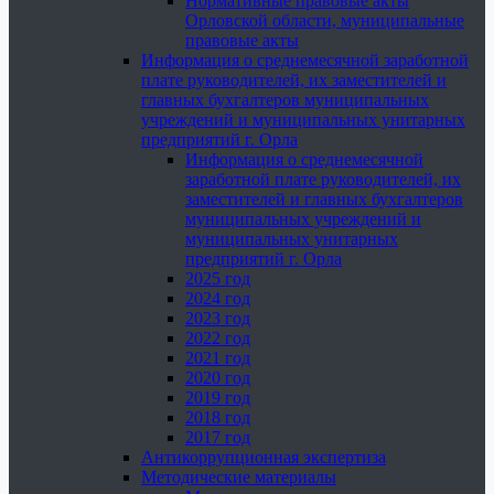
Нормативные правовые акты
Орловской области, муниципальные
правовые акты
Информация о среднемесячной заработной
плате руководителей, их заместителей и
главных бухгалтеров муниципальных
учреждений и муниципальных унитарных
предприятий г. Орла
Информация о среднемесячной
заработной плате руководителей, их
заместителей и главных бухгалтеров
муниципальных учреждений и
муниципальных унитарных
предприятий г. Орла
2025 год
2024 год
2023 год
2022 год
2021 год
2020 год
2019 год
2018 год
2017 год
Антикоррупционная экспертиза
Методические материалы