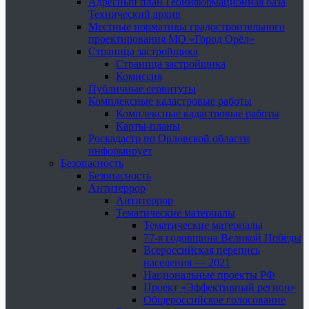
Адресный план Геоинформационная база
Технический архив
Местные нормативы градостроительного
проектирования МО «Город Орёл»
Страница застройщика
Страница застройщика
Комиссия
Публичные сервитуты
Комплексные кадастровые работы
Комплексные кадастровые работы
Карты-планы
Роскадастр по Орловской области
информирует
Безопасность
Безопасность
Антитеррор
Антитеррор
Тематические материалы
Тематические материалы
77-я годовщина Великой Победы
Всероссийская перепись
населения — 2021
Национальные проекты РФ
Проект «Эффективный регион»
Общероссийское голосование