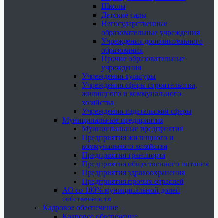
Школы
Детские сады
Негосударственные
образовательные учреждения
Учреждения дополнительного
образования
Прочие образовательные
учреждения
Учреждения культуры
Учреждения сферы строительства,
жилищного и коммунального
хозяйства
Учреждения издательской сферы
Муниципальные предприятия
Муниципальные предприятия
Предприятия жилищного и
коммунального хозяйства
Предприятия транспорта
Предприятия общественного питания
Предприятия здравоохранения
Предприятия прочих отраслей
АО со 100% муниципальной долей
собственности
Кадровое обеспечение
Кадровое обеспечение