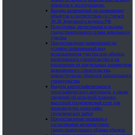
объектов в эксплуатацию.
Выдача разрешений на размещение
объектов в соответствии со статьей
39.36 Земельного кодекса РФ
Подготовка, регистрация и выдача
градостроительного плана земельного
участка
Предоставление разрешений на
условно разрешенный вид
использования участка или объекта
капитального строительства и на
отклонение от предельных параметров
разрешенного строительства,
реконструкции объектов капитального
строительства
Выдача картографического и
топографического материала, а также
сведений об исходной планово-
высотной геодезической сети для
производства топографо-
геодезических работ
Предоставление решения о
согласовании архитектурно-
градостроительного облика объекта