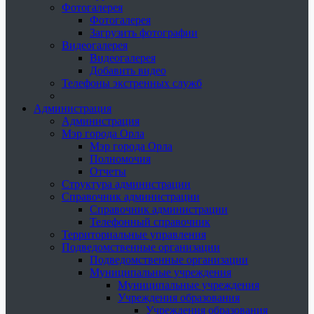
Фотогалерея
Фотогалерея
Загрузить фотографии
Видеогалерея
Видеогалерея
Добавить видео
Телефоны экстренных служб
Администрация
Администрация
Мэр города Орла
Мэр города Орла
Полномочия
Отчеты
Структура администрации
Справочник администрации
Справочник администрации
Телефонный справочник
Территориальные управления
Подведомственные организации
Подведомственные организации
Муниципальные учреждения
Муниципальные учреждения
Учреждения образования
Учреждения образования