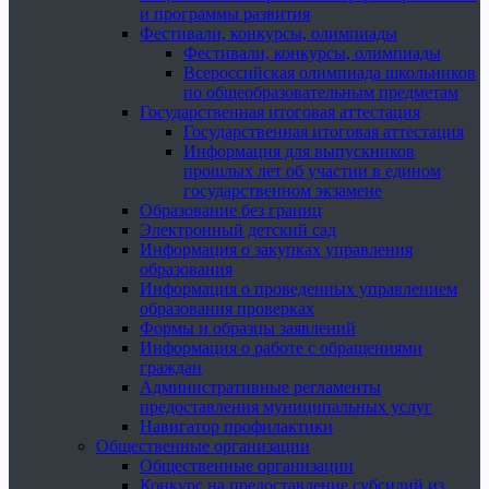
и программы развития
Фестивали, конкурсы, олимпиады
Фестивали, конкурсы, олимпиады
Всероссийская олимпиада школьников
по общеобразовательным предметам
Государственная итоговая аттестация
Государственная итоговая аттестация
Информация для выпускников
прошлых лет об участии в едином
государственном экзамене
Образование без границ
Электронный детский сад
Информация о закупках управления
образования
Информация о проведенных управлением
образования проверках
Формы и образцы заявлений
Информация о работе с обращениями
граждан
Административные регламенты
предоставления муниципальных услуг
Навигатор профилактики
Общественные организации
Общественные организации
Конкурс на предоставление субсидий из