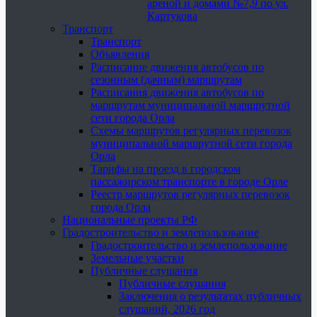
ареной и домами №7,9 по ул.
Картукова
Транспорт
Транспорт
Объявления
Расписание движения автобусов по
сезонным (дачным) маршрутам
Расписания движения автобусов по
маршрутам муниципальной маршрутной
сети города Орла
Схемы маршрутов регулярных перевозок
муниципальной маршрутной сети города
Орла
Тарифы на проезд в городском
пассажирском транспорте в городе Орле
Реестр маршрутов регулярных перевозок
города Орла
Национальные проекты РФ
Градостроительство и землепользование
Градостроительство и землепользование
Земельные участки
Публичные слушания
Публичные слушания
Заключения о результатах публичных
слушаний, 2026 год