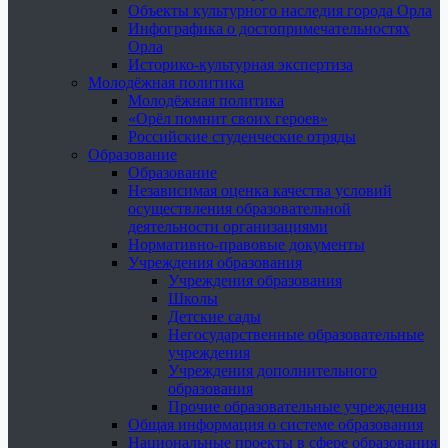
Объекты культурного наследия города Орла
Инфографика о достопримечательностях
Орла
Историко-культурная экспертиза
Молодёжная политика
Молодёжная политика
«Орёл помнит своих героев»
Российские студенческие отряды
Образование
Образование
Независимая оценка качества условий
осуществления образовательной
деятельности организациями
Нормативно-правовые документы
Учреждения образования
Учреждения образования
Школы
Детские сады
Негосударственные образовательные
учреждения
Учреждения дополнительного
образования
Прочие образовательные учреждения
Общая информация о системе образования
Национальные проекты в сфере образования