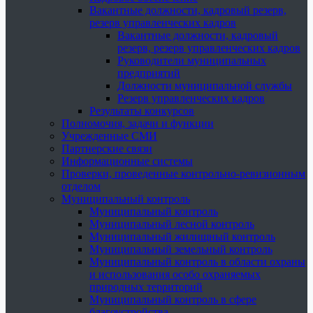
Вакантные должности, кадровый резерв,
резерв управленческих кадров
Вакантные должности, кадровый
резерв, резерв управленческих кадров
Руководители муниципальных
предприятий
Должности муниципальной службы
Резерв управленческих кадров
Результаты конкурсов
Полномочия, задачи и функции
Учрежденные СМИ
Партнерские связи
Информационные системы
Проверки, проведенные контрольно-ревизионным
отделом
Муниципальный контроль
Муниципальный контроль
Муниципальный лесной контроль
Муниципальный жилищный контроль
Муниципальный земельный контроль
Муниципальный контроль в области охраны
и использования особо охраняемых
природных территорий
Муниципальный контроль в сфере
благоустройства