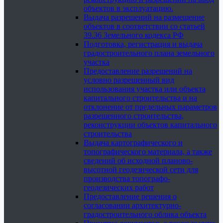
объектов в эксплуатацию.
Выдача разрешений на размещение
объектов в соответствии со статьей
39.36 Земельного кодекса РФ
Подготовка, регистрация и выдача
градостроительного плана земельного
участка
Предоставление разрешений на
условно разрешенный вид
использования участка или объекта
капитального строительства и на
отклонение от предельных параметров
разрешенного строительства,
реконструкции объектов капитального
строительства
Выдача картографического и
топографического материала, а также
сведений об исходной планово-
высотной геодезической сети для
производства топографо-
геодезических работ
Предоставление решения о
согласовании архитектурно-
градостроительного облика объекта