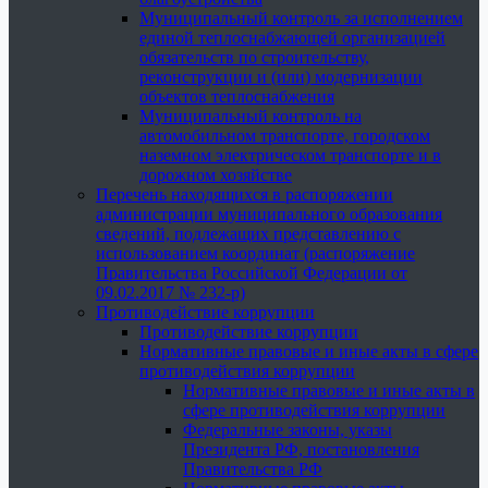
Муниципальный контроль за исполнением
единой теплоснабжающей организацией
обязательств по строительству,
реконструкции и (или) модернизации
объектов теплоснабжения
Муниципальный контроль на
автомобильном транспорте, городском
наземном электрическом транспорте и в
дорожном хозяйстве
Перечень находящихся в распоряжении
администрации муниципального образования
сведений, подлежащих представлению с
использованием координат (распоряжение
Правительства Российской Федерации от
09.02.2017 № 232-р)
Противодействие коррупции
Противодействие коррупции
Нормативные правовые и иные акты в сфере
противодействия коррупции
Нормативные правовые и иные акты в
сфере противодействия коррупции
Федеральные законы, указы
Президента РФ, постановления
Правительства РФ