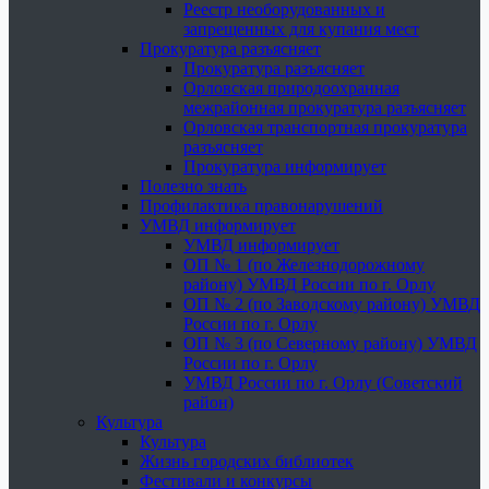
Реестр необорудованных и
запрещенных для купания мест
Прокуратура разъясняет
Прокуратура разъясняет
Орловская природоохранная
межрайонная прокуратура разъясняет
Орловская транспортная прокуратура
разъясняет
Прокуратура информирует
Полезно знать
Профилактика правонарушений
УМВД информирует
УМВД информирует
ОП № 1 (по Железнодорожному
району) УМВД России по г. Орлу
ОП № 2 (по Заводскому району) УМВД
России по г. Орлу
ОП № 3 (по Северному району) УМВД
России по г. Орлу
УМВД России по г. Орлу (Советский
район)
Культура
Культура
Жизнь городских библиотек
Фестивали и конкурсы