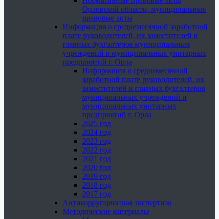
Нормативные правовые акты
Орловской области, муниципальные
правовые акты
Информация о среднемесячной заработной
плате руководителей, их заместителей и
главных бухгалтеров муниципальных
учреждений и муниципальных унитарных
предприятий г. Орла
Информация о среднемесячной
заработной плате руководителей, их
заместителей и главных бухгалтеров
муниципальных учреждений и
муниципальных унитарных
предприятий г. Орла
2025 год
2024 год
2023 год
2022 год
2021 год
2020 год
2019 год
2018 год
2017 год
Антикоррупционная экспертиза
Методические материалы