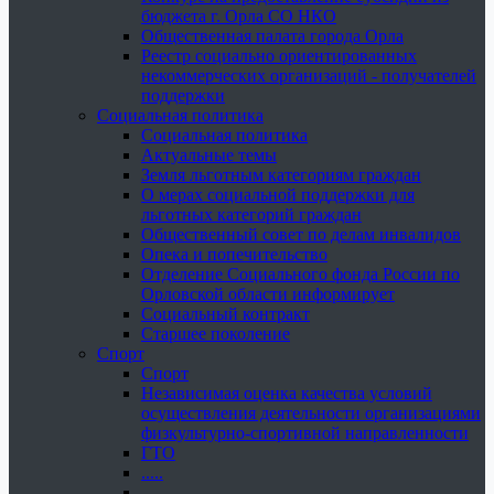
бюджета г. Орла СО НКО
Общественная палата города Орла
Реестр социально ориентированных
некоммерческих организаций - получателей
поддержки
Социальная политика
Социальная политика
Актуальные темы
Земля льготным категориям граждан
О мерах социальной поддержки для
льготных категорий граждан
Общественный совет по делам инвалидов
Опека и попечительство
Отделение Социального фонда России по
Орловской области информирует
Социальный контракт
Старшее поколение
Спорт
Спорт
Независимая оценка качества условий
осуществления деятельности организациями
физкультурно-спортивной направленности
ГТО
.....
......