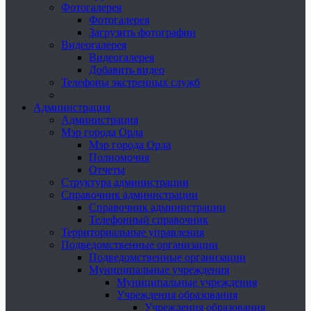
Фотогалерея
Фотогалерея
Загрузить фотографии
Видеогалерея
Видеогалерея
Добавить видео
Телефоны экстренных служб
Администрация
Администрация
Мэр города Орла
Мэр города Орла
Полномочия
Отчеты
Структура администрации
Справочник администрации
Справочник администрации
Телефонный справочник
Территориальные управления
Подведомственные организации
Подведомственные организации
Муниципальные учреждения
Муниципальные учреждения
Учреждения образования
Учреждения образования