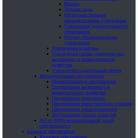
Школы
Детские сады
Негосударственные
образовательные учреждения
Учреждения дополнительного
образования
Прочие образовательные
учреждения
Учреждения культуры
Учреждения сферы строительства,
жилищного и коммунального
хозяйства
Учреждения издательской сферы
Муниципальные предприятия
Муниципальные предприятия
Предприятия жилищного и
коммунального хозяйства
Предприятия транспорта
Предприятия общественного питания
Предприятия здравоохранения
Предприятия прочих отраслей
АО со 100% муниципальной долей
собственности
Кадровое обеспечение
Кадровое обеспечение