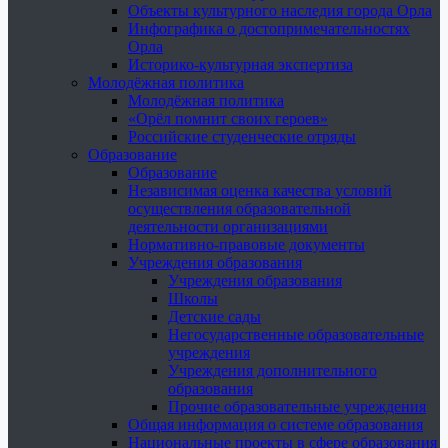
Объекты культурного наследия города Орла
Инфографика о достопримечательностях
Орла
Историко-культурная экспертиза
Молодёжная политика
Молодёжная политика
«Орёл помнит своих героев»
Российские студенческие отряды
Образование
Образование
Независимая оценка качества условий
осуществления образовательной
деятельности организациями
Нормативно-правовые документы
Учреждения образования
Учреждения образования
Школы
Детские сады
Негосударственные образовательные
учреждения
Учреждения дополнительного
образования
Прочие образовательные учреждения
Общая информация о системе образования
Национальные проекты в сфере образования