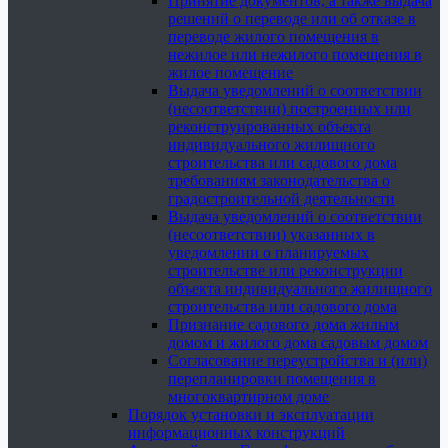
Принятие документов, а также выдача
решений о переводе или об отказе в
переводе жилого помещения в
нежилое или нежилого помещения в
жилое помещение
Выдача уведомлений о соответствии
(несоответствии) построенных или
реконструированных объекта
индивидуального жилищного
строительства или садового дома
требованиям законодательства о
градостроительной деятельности
Выдача уведомлений о соответствии
(несоответствии) указанных в
уведомлении о планируемых
строительстве или реконструкции
объекта индивидуального жилищного
строительства или садового дома
Признание садового дома жилым
домом и жилого дома садовым домом
Согласование переустройства и (или)
перепланировки помещения в
многоквартирном доме
Порядок установки и эксплуатации
информационных конструкций