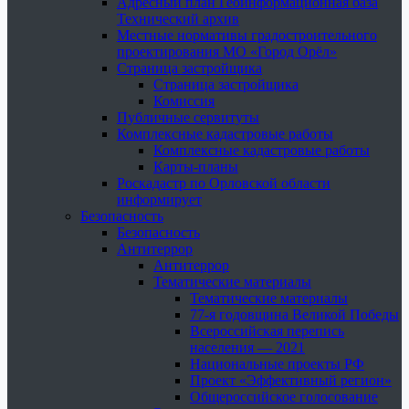
Адресный план Геоинформационная база
Технический архив
Местные нормативы градостроительного
проектирования МО «Город Орёл»
Страница застройщика
Страница застройщика
Комиссия
Публичные сервитуты
Комплексные кадастровые работы
Комплексные кадастровые работы
Карты-планы
Роскадастр по Орловской области
информирует
Безопасность
Безопасность
Антитеррор
Антитеррор
Тематические материалы
Тематические материалы
77-я годовщина Великой Победы
Всероссийская перепись
населения — 2021
Национальные проекты РФ
Проект «Эффективный регион»
Общероссийское голосование