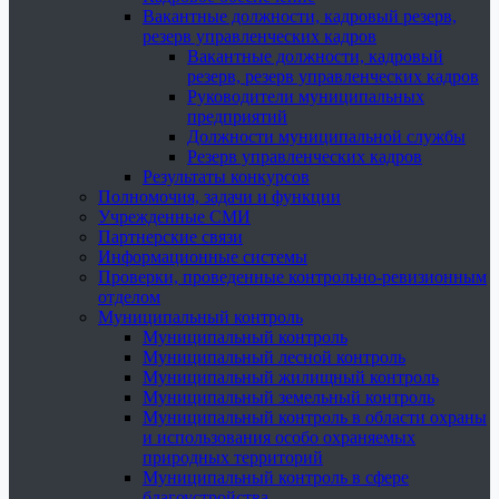
Вакантные должности, кадровый резерв,
резерв управленческих кадров
Вакантные должности, кадровый
резерв, резерв управленческих кадров
Руководители муниципальных
предприятий
Должности муниципальной службы
Резерв управленческих кадров
Результаты конкурсов
Полномочия, задачи и функции
Учрежденные СМИ
Партнерские связи
Информационные системы
Проверки, проведенные контрольно-ревизионным
отделом
Муниципальный контроль
Муниципальный контроль
Муниципальный лесной контроль
Муниципальный жилищный контроль
Муниципальный земельный контроль
Муниципальный контроль в области охраны
и использования особо охраняемых
природных территорий
Муниципальный контроль в сфере
благоустройства