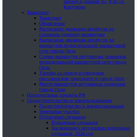
ареной и домами №7,9 по ул.
Картукова
Транспорт
Транспорт
Объявления
Расписание движения автобусов по
сезонным (дачным) маршрутам
Расписания движения автобусов по
маршрутам муниципальной маршрутной
сети города Орла
Схемы маршрутов регулярных перевозок
муниципальной маршрутной сети города
Орла
Тарифы на проезд в городском
пассажирском транспорте в городе Орле
Реестр маршрутов регулярных перевозок
города Орла
Национальные проекты РФ
Градостроительство и землепользование
Градостроительство и землепользование
Земельные участки
Публичные слушания
Публичные слушания
Заключения о результатах публичных
слушаний, 2026 год