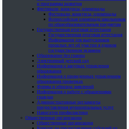
и программы развития
Фестивали, конкурсы, олимпиады
Фестивали, конкурсы, олимпиады
Всероссийская олимпиада школьников
по общеобразовательным предметам
Государственная итоговая аттестация
Государственная итоговая аттестация
Информация для выпускников
прошлых лет об участии в едином
государственном экзамене
Образование без границ
Электронный детский сад
Информация о закупках управления
образования
Информация о проведенных управлением
образования проверках
Формы и образцы заявлений
Информация о работе с обращениями
граждан
Административные регламенты
предоставления муниципальных услуг
Навигатор профилактики
Общественные организации
Общественные организации
Конкурс на предоставление субсидий из