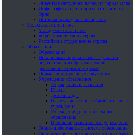
Объекты культурного наследия города Орла
Инфографика о достопримечательностях
Орла
Историко-культурная экспертиза
Молодёжная политика
Молодёжная политика
«Орёл помнит своих героев»
Российские студенческие отряды
Образование
Образование
Независимая оценка качества условий
осуществления образовательной
деятельности организациями
Нормативно-правовые документы
Учреждения образования
Учреждения образования
Школы
Детские сады
Негосударственные образовательные
учреждения
Учреждения дополнительного
образования
Прочие образовательные учреждения
Общая информация о системе образования
Национальные проекты в сфере образования