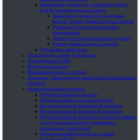
Вакантные должности, кадровый резерв,
резерв управленческих кадров
Вакантные должности, кадровый
резерв, резерв управленческих кадров
Руководители муниципальных
предприятий
Должности муниципальной службы
Резерв управленческих кадров
Результаты конкурсов
Полномочия, задачи и функции
Учрежденные СМИ
Партнерские связи
Информационные системы
Проверки, проведенные контрольно-ревизионным
отделом
Муниципальный контроль
Муниципальный контроль
Муниципальный лесной контроль
Муниципальный жилищный контроль
Муниципальный земельный контроль
Муниципальный контроль в области охраны
и использования особо охраняемых
природных территорий
Муниципальный контроль в сфере
благоустройства