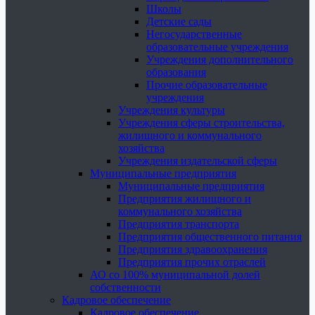
Школы
Детские сады
Негосударственные
образовательные учреждения
Учреждения дополнительного
образования
Прочие образовательные
учреждения
Учреждения культуры
Учреждения сферы строительства,
жилищного и коммунального
хозяйства
Учреждения издательской сферы
Муниципальные предприятия
Муниципальные предприятия
Предприятия жилищного и
коммунального хозяйства
Предприятия транспорта
Предприятия общественного питания
Предприятия здравоохранения
Предприятия прочих отраслей
АО со 100% муниципальной долей
собственности
Кадровое обеспечение
Кадровое обеспечение