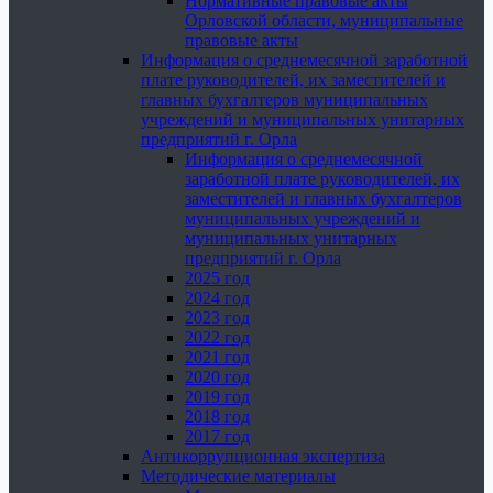
Нормативные правовые акты
Орловской области, муниципальные
правовые акты
Информация о среднемесячной заработной
плате руководителей, их заместителей и
главных бухгалтеров муниципальных
учреждений и муниципальных унитарных
предприятий г. Орла
Информация о среднемесячной
заработной плате руководителей, их
заместителей и главных бухгалтеров
муниципальных учреждений и
муниципальных унитарных
предприятий г. Орла
2025 год
2024 год
2023 год
2022 год
2021 год
2020 год
2019 год
2018 год
2017 год
Антикоррупционная экспертиза
Методические материалы