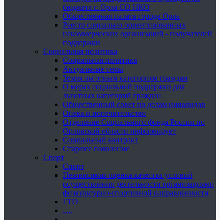
бюджета г. Орла СО НКО
Общественная палата города Орла
Реестр социально ориентированных
некоммерческих организаций - получателей
поддержки
Социальная политика
Социальная политика
Актуальные темы
Земля льготным категориям граждан
О мерах социальной поддержки для
льготных категорий граждан
Общественный совет по делам инвалидов
Опека и попечительство
Отделение Социального фонда России по
Орловской области информирует
Социальный контракт
Старшее поколение
Спорт
Спорт
Независимая оценка качества условий
осуществления деятельности организациями
физкультурно-спортивной направленности
ГТО
.....
......