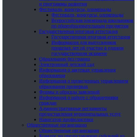
и программы развития
Фестивали, конкурсы, олимпиады
Фестивали, конкурсы, олимпиады
Всероссийская олимпиада школьников
по общеобразовательным предметам
Государственная итоговая аттестация
Государственная итоговая аттестация
Информация для выпускников
прошлых лет об участии в едином
государственном экзамене
Образование без границ
Электронный детский сад
Информация о закупках управления
образования
Информация о проведенных управлением
образования проверках
Формы и образцы заявлений
Информация о работе с обращениями
граждан
Административные регламенты
предоставления муниципальных услуг
Навигатор профилактики
Общественные организации
Общественные организации
Конкурс на предоставление субсидий из