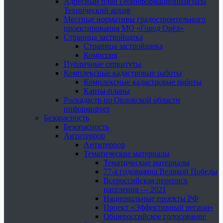
Адресный план Геоинформационная база
Технический архив
Местные нормативы градостроительного
проектирования МО «Город Орёл»
Страница застройщика
Страница застройщика
Комиссия
Публичные сервитуты
Комплексные кадастровые работы
Комплексные кадастровые работы
Карты-планы
Роскадастр по Орловской области
информирует
Безопасность
Безопасность
Антитеррор
Антитеррор
Тематические материалы
Тематические материалы
77-я годовщина Великой Победы
Всероссийская перепись
населения — 2021
Национальные проекты РФ
Проект «Эффективный регион»
Общероссийское голосование