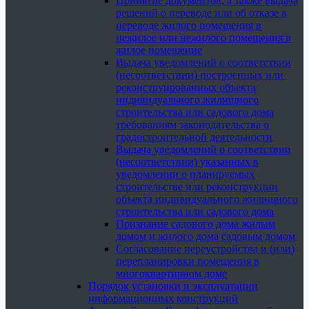
Принятие документов, а также выдача
решений о переводе или об отказе в
переводе жилого помещения в
нежилое или нежилого помещения в
жилое помещение
Выдача уведомлений о соответствии
(несоответствии) построенных или
реконструированных объекта
индивидуального жилищного
строительства или садового дома
требованиям законодательства о
градостроительной деятельности
Выдача уведомлений о соответствии
(несоответствии) указанных в
уведомлении о планируемых
строительстве или реконструкции
объекта индивидуального жилищного
строительства или садового дома
Признание садового дома жилым
домом и жилого дома садовым домом
Согласование переустройства и (или)
перепланировки помещения в
многоквартирном доме
Порядок установки и эксплуатации
информационных конструкций