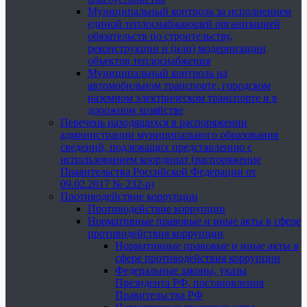
Муниципальный контроль за исполнением
единой теплоснабжающей организацией
обязательств по строительству,
реконструкции и (или) модернизации
объектов теплоснабжения
Муниципальный контроль на
автомобильном транспорте, городском
наземном электрическом транспорте и в
дорожном хозяйстве
Перечень находящихся в распоряжении
администрации муниципального образования
сведений, подлежащих представлению с
использованием координат (распоряжение
Правительства Российской Федерации от
09.02.2017 № 232-р)
Противодействие коррупции
Противодействие коррупции
Нормативные правовые и иные акты в сфере
противодействия коррупции
Нормативные правовые и иные акты в
сфере противодействия коррупции
Федеральные законы, указы
Президента РФ, постановления
Правительства РФ