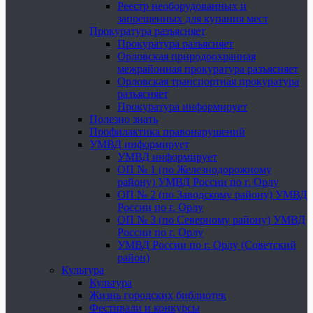
Реестр необорудованных и
запрещенных для купания мест
Прокуратура разъясняет
Прокуратура разъясняет
Орловская природоохранная
межрайонная прокуратура разъясняет
Орловская транспортная прокуратура
разъясняет
Прокуратура информирует
Полезно знать
Профилактика правонарушений
УМВД информирует
УМВД информирует
ОП № 1 (по Железнодорожному
району) УМВД России по г. Орлу
ОП № 2 (по Заводскому району) УМВД
России по г. Орлу
ОП № 3 (по Северному району) УМВД
России по г. Орлу
УМВД России по г. Орлу (Советский
район)
Культура
Культура
Жизнь городских библиотек
Фестивали и конкурсы