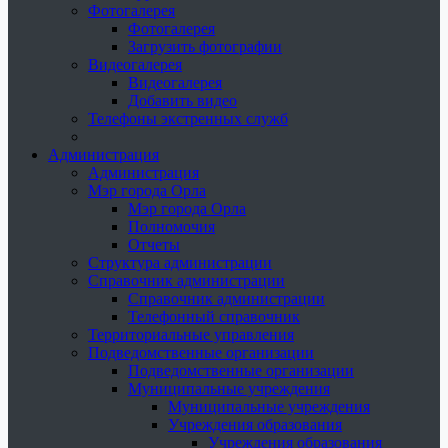
Фотогалерея
Фотогалерея
Загрузить фотографии
Видеогалерея
Видеогалерея
Добавить видео
Телефоны экстренных служб
Администрация
Администрация
Мэр города Орла
Мэр города Орла
Полномочия
Отчеты
Структура администрации
Справочник администрации
Справочник администрации
Телефонный справочник
Территориальные управления
Подведомственные организации
Подведомственные организации
Муниципальные учреждения
Муниципальные учреждения
Учреждения образования
Учреждения образования