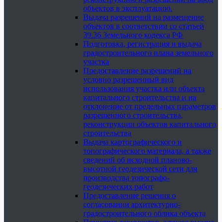
объектов в эксплуатацию.
Выдача разрешений на размещение
объектов в соответствии со статьей
39.36 Земельного кодекса РФ
Подготовка, регистрация и выдача
градостроительного плана земельного
участка
Предоставление разрешений на
условно разрешенный вид
использования участка или объекта
капитального строительства и на
отклонение от предельных параметров
разрешенного строительства,
реконструкции объектов капитального
строительства
Выдача картографического и
топографического материала, а также
сведений об исходной планово-
высотной геодезической сети для
производства топографо-
геодезических работ
Предоставление решения о
согласовании архитектурно-
градостроительного облика объекта