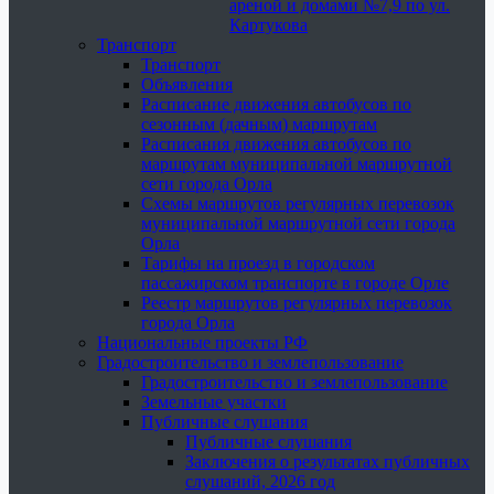
ареной и домами №7,9 по ул.
Картукова
Транспорт
Транспорт
Объявления
Расписание движения автобусов по
сезонным (дачным) маршрутам
Расписания движения автобусов по
маршрутам муниципальной маршрутной
сети города Орла
Схемы маршрутов регулярных перевозок
муниципальной маршрутной сети города
Орла
Тарифы на проезд в городском
пассажирском транспорте в городе Орле
Реестр маршрутов регулярных перевозок
города Орла
Национальные проекты РФ
Градостроительство и землепользование
Градостроительство и землепользование
Земельные участки
Публичные слушания
Публичные слушания
Заключения о результатах публичных
слушаний, 2026 год