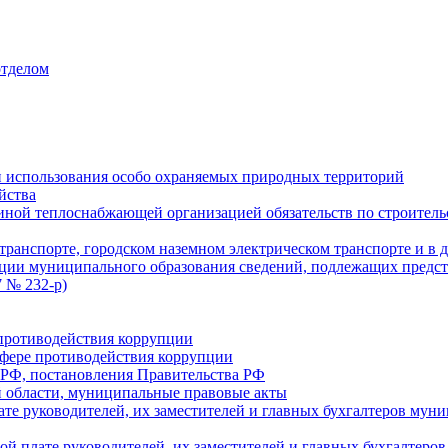
отделом
 использования особо охраняемых природных территорий
йства
ой теплоснабжающей организацией обязательств по строительс
ранспорте, городском наземном электрическом транспорте и в 
ции муниципального образования сведений, подлежащих предст
 № 232-р)
противодействия коррупции
фере противодействия коррупции
 РФ, постановления Правительства РФ
 области, муниципальные правовые акты
ате руководителей, их заместителей и главных бухгалтеров м
ой плате руководителей, их заместителей и главных бухгалте