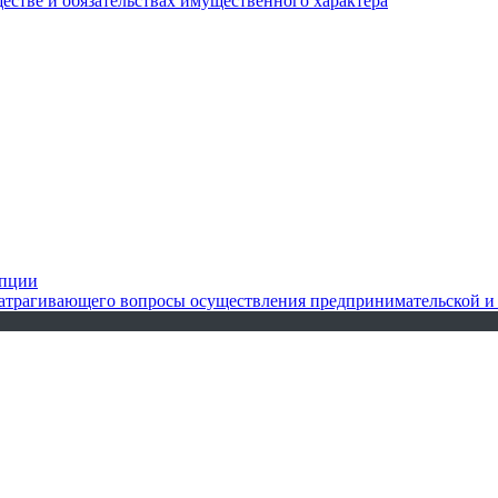
ществе и обязательствах имущественного характера
упции
 затрагивающего вопросы осуществления предпринимательской и