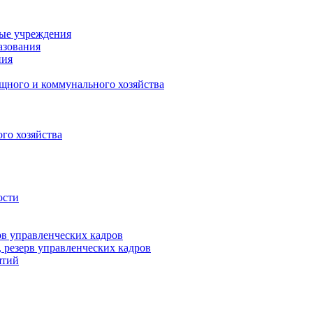
ные учреждения
азования
ния
щного и коммунального хозяйства
го хозяйства
ости
рв управленческих кадров
 резерв управленческих кадров
ятий