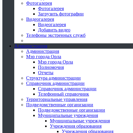
Фотогалерея
Фотогалерея
Загрузить фотографии
Видеогалерея
Видеогалерея
Добавить видео
Телефоны экстренных служб
Администрация
Администрация
Мэр города Орла
Мэр города Орла
Полномочия
Отчеты
Структура администрации
Справочник администрации
Справочник администрации
Телефонный справочник
Территориальные управления
Подведомственные организации
Подведомственные организации
Муниципальные учреждения
Муниципальные учреждения
Учреждения образования
Учреждения образования