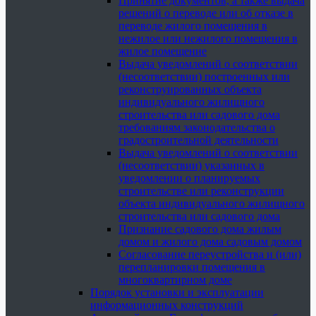
Принятие документов, а также выдача
решений о переводе или об отказе в
переводе жилого помещения в
нежилое или нежилого помещения в
жилое помещение
Выдача уведомлений о соответствии
(несоответствии) построенных или
реконструированных объекта
индивидуального жилищного
строительства или садового дома
требованиям законодательства о
градостроительной деятельности
Выдача уведомлений о соответствии
(несоответствии) указанных в
уведомлении о планируемых
строительстве или реконструкции
объекта индивидуального жилищного
строительства или садового дома
Признание садового дома жилым
домом и жилого дома садовым домом
Согласование переустройства и (или)
перепланировки помещения в
многоквартирном доме
Порядок установки и эксплуатации
информационных конструкций