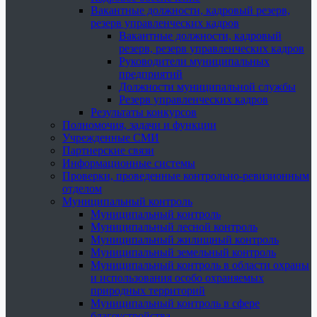
Вакантные должности, кадровый резерв,
резерв управленческих кадров
Вакантные должности, кадровый
резерв, резерв управленческих кадров
Руководители муниципальных
предприятий
Должности муниципальной службы
Резерв управленческих кадров
Результаты конкурсов
Полномочия, задачи и функции
Учрежденные СМИ
Партнерские связи
Информационные системы
Проверки, проведенные контрольно-ревизионным
отделом
Муниципальный контроль
Муниципальный контроль
Муниципальный лесной контроль
Муниципальный жилищный контроль
Муниципальный земельный контроль
Муниципальный контроль в области охраны
и использования особо охраняемых
природных территорий
Муниципальный контроль в сфере
благоустройства