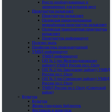
Реестр необорудованных и
запрещенных для купания мест
Прокуратура разъясняет
Прокуратура разъясняет
Орловская природоохранная
межрайонная прокуратура разъясняет
Орловская транспортная прокуратура
разъясняет
Прокуратура информирует
Полезно знать
Профилактика правонарушений
УМВД информирует
УМВД информирует
ОП № 1 (по Железнодорожному
району) УМВД России по г. Орлу
ОП № 2 (по Заводскому району) УМВД
России по г. Орлу
ОП № 3 (по Северному району) УМВД
России по г. Орлу
УМВД России по г. Орлу (Советский
район)
Культура
Культура
Жизнь городских библиотек
Фестивали и конкурсы