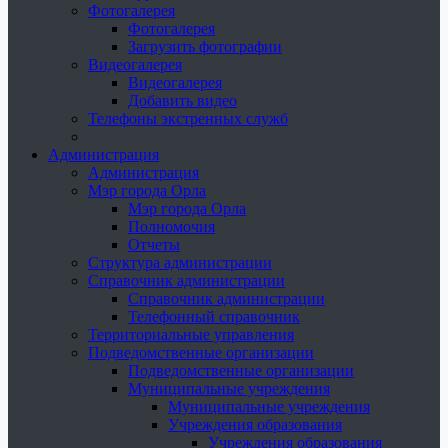
Фотогалерея
Фотогалерея
Загрузить фотографии
Видеогалерея
Видеогалерея
Добавить видео
Телефоны экстренных служб
Администрация
Администрация
Мэр города Орла
Мэр города Орла
Полномочия
Отчеты
Структура администрации
Справочник администрации
Справочник администрации
Телефонный справочник
Территориальные управления
Подведомственные организации
Подведомственные организации
Муниципальные учреждения
Муниципальные учреждения
Учреждения образования
Учреждения образования