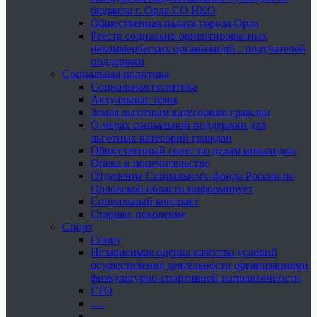
бюджета г. Орла СО НКО
Общественная палата города Орла
Реестр социально ориентированных
некоммерческих организаций - получателей
поддержки
Социальная политика
Социальная политика
Актуальные темы
Земля льготным категориям граждан
О мерах социальной поддержки для
льготных категорий граждан
Общественный совет по делам инвалидов
Опека и попечительство
Отделение Социального фонда России по
Орловской области информирует
Социальный контракт
Старшее поколение
Спорт
Спорт
Независимая оценка качества условий
осуществления деятельности организациями
физкультурно-спортивной направленности
ГТО
.....
......