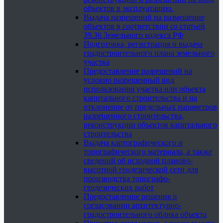
объектов в эксплуатацию.
Выдача разрешений на размещение
объектов в соответствии со статьей
39.36 Земельного кодекса РФ
Подготовка, регистрация и выдача
градостроительного плана земельного
участка
Предоставление разрешений на
условно разрешенный вид
использования участка или объекта
капитального строительства и на
отклонение от предельных параметров
разрешенного строительства,
реконструкции объектов капитального
строительства
Выдача картографического и
топографического материала, а также
сведений об исходной планово-
высотной геодезической сети для
производства топографо-
геодезических работ
Предоставление решения о
согласовании архитектурно-
градостроительного облика объекта