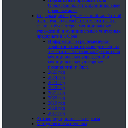
Нормативные правовые акты
Орловской области, муниципальные
правовые акты
Информация о среднемесячной заработной
плате руководителей, их заместителей и
главных бухгалтеров муниципальных
учреждений и муниципальных унитарных
предприятий г. Орла
Информация о среднемесячной
заработной плате руководителей, их
заместителей и главных бухгалтеров
муниципальных учреждений и
муниципальных унитарных
предприятий г. Орла
2025 год
2024 год
2023 год
2022 год
2021 год
2020 год
2019 год
2018 год
2017 год
Антикоррупционная экспертиза
Методические материалы