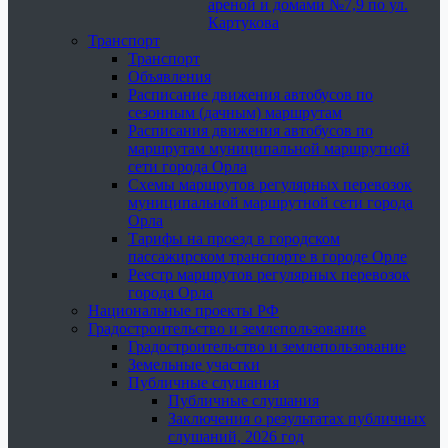
ареной и домами №7,9 по ул.
Картукова
Транспорт
Транспорт
Объявления
Расписание движения автобусов по
сезонным (дачным) маршрутам
Расписания движения автобусов по
маршрутам муниципальной маршрутной
сети города Орла
Схемы маршрутов регулярных перевозок
муниципальной маршрутной сети города
Орла
Тарифы на проезд в городском
пассажирском транспорте в городе Орле
Реестр маршрутов регулярных перевозок
города Орла
Национальные проекты РФ
Градостроительство и землепользование
Градостроительство и землепользование
Земельные участки
Публичные слушания
Публичные слушания
Заключения о результатах публичных
слушаний, 2026 год