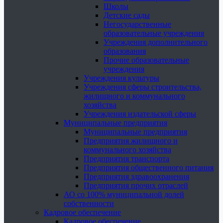
Школы
Детские сады
Негосударственные
образовательные учреждения
Учреждения дополнительного
образования
Прочие образовательные
учреждения
Учреждения культуры
Учреждения сферы строительства,
жилищного и коммунального
хозяйства
Учреждения издательской сферы
Муниципальные предприятия
Муниципальные предприятия
Предприятия жилищного и
коммунального хозяйства
Предприятия транспорта
Предприятия общественного питания
Предприятия здравоохранения
Предприятия прочих отраслей
АО со 100% муниципальной долей
собственности
Кадровое обеспечение
Кадровое обеспечение