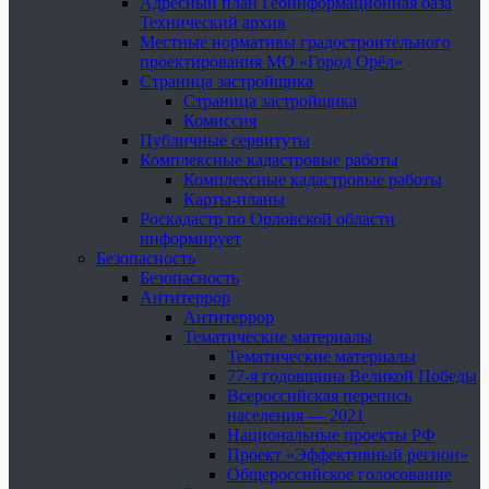
Адресный план Геоинформационная база
Технический архив
Местные нормативы градостроительного
проектирования МО «Город Орёл»
Страница застройщика
Страница застройщика
Комиссия
Публичные сервитуты
Комплексные кадастровые работы
Комплексные кадастровые работы
Карты-планы
Роскадастр по Орловской области
информирует
Безопасность
Безопасность
Антитеррор
Антитеррор
Тематические материалы
Тематические материалы
77-я годовщина Великой Победы
Всероссийская перепись
населения — 2021
Национальные проекты РФ
Проект «Эффективный регион»
Общероссийское голосование