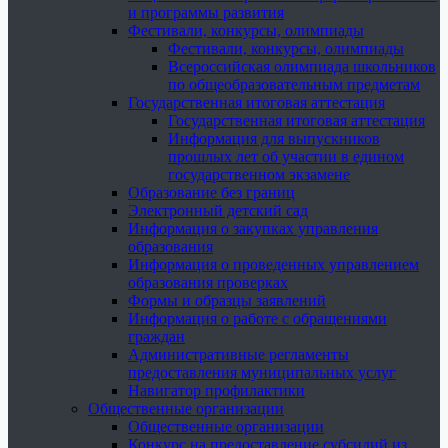
и программы развития
Фестивали, конкурсы, олимпиады
Фестивали, конкурсы, олимпиады
Всероссийская олимпиада школьников
по общеобразовательным предметам
Государственная итоговая аттестация
Государственная итоговая аттестация
Информация для выпускников
прошлых лет об участии в едином
государственном экзамене
Образование без границ
Электронный детский сад
Информация о закупках управления
образования
Информация о проведенных управлением
образования проверках
Формы и образцы заявлений
Информация о работе с обращениями
граждан
Административные регламенты
предоставления муниципальных услуг
Навигатор профилактики
Общественные организации
Общественные организации
Конкурс на предоставление субсидий из