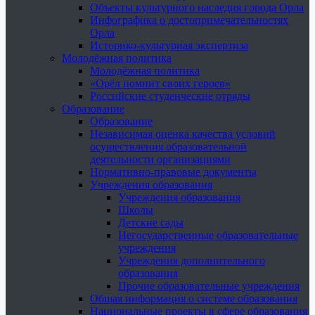
Объекты культурного наследия города Орла
Инфографика о достопримечательностях
Орла
Историко-культурная экспертиза
Молодёжная политика
Молодёжная политика
«Орёл помнит своих героев»
Российские студенческие отряды
Образование
Образование
Независимая оценка качества условий
осуществления образовательной
деятельности организациями
Нормативно-правовые документы
Учреждения образования
Учреждения образования
Школы
Детские сады
Негосударственные образовательные
учреждения
Учреждения дополнительного
образования
Прочие образовательные учреждения
Общая информация о системе образования
Национальные проекты в сфере образования