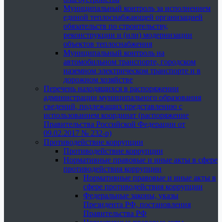
Муниципальный контроль за исполнением
единой теплоснабжающей организацией
обязательств по строительству,
реконструкции и (или) модернизации
объектов теплоснабжения
Муниципальный контроль на
автомобильном транспорте, городском
наземном электрическом транспорте и в
дорожном хозяйстве
Перечень находящихся в распоряжении
администрации муниципального образования
сведений, подлежащих представлению с
использованием координат (распоряжение
Правительства Российской Федерации от
09.02.2017 № 232-р)
Противодействие коррупции
Противодействие коррупции
Нормативные правовые и иные акты в сфере
противодействия коррупции
Нормативные правовые и иные акты в
сфере противодействия коррупции
Федеральные законы, указы
Президента РФ, постановления
Правительства РФ