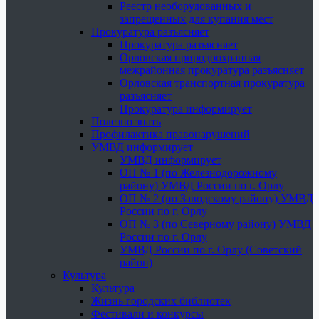
Реестр необорудованных и
запрещенных для купания мест
Прокуратура разъясняет
Прокуратура разъясняет
Орловская природоохранная
межрайонная прокуратура разъясняет
Орловская транспортная прокуратура
разъясняет
Прокуратура информирует
Полезно знать
Профилактика правонарушений
УМВД информирует
УМВД информирует
ОП № 1 (по Железнодорожному
району) УМВД России по г. Орлу
ОП № 2 (по Заводскому району) УМВД
России по г. Орлу
ОП № 3 (по Северному району) УМВД
России по г. Орлу
УМВД России по г. Орлу (Советский
район)
Культура
Культура
Жизнь городских библиотек
Фестивали и конкурсы