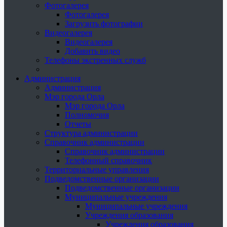
Фотогалерея
Фотогалерея
Загрузить фотографии
Видеогалерея
Видеогалерея
Добавить видео
Телефоны экстренных служб
Администрация
Администрация
Мэр города Орла
Мэр города Орла
Полномочия
Отчеты
Структура администрации
Справочник администрации
Справочник администрации
Телефонный справочник
Территориальные управления
Подведомственные организации
Подведомственные организации
Муниципальные учреждения
Муниципальные учреждения
Учреждения образования
Учреждения образования