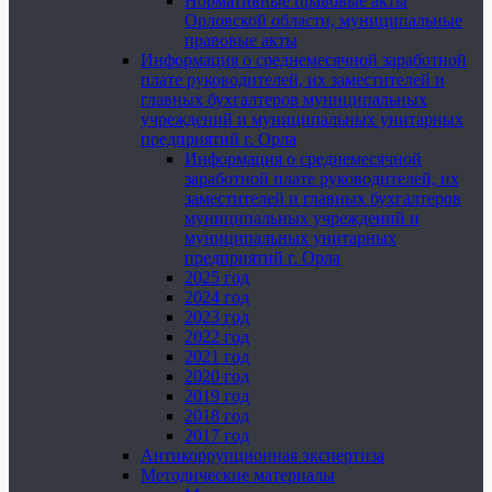
Нормативные правовые акты
Орловской области, муниципальные
правовые акты
Информация о среднемесячной заработной
плате руководителей, их заместителей и
главных бухгалтеров муниципальных
учреждений и муниципальных унитарных
предприятий г. Орла
Информация о среднемесячной
заработной плате руководителей, их
заместителей и главных бухгалтеров
муниципальных учреждений и
муниципальных унитарных
предприятий г. Орла
2025 год
2024 год
2023 год
2022 год
2021 год
2020 год
2019 год
2018 год
2017 год
Антикоррупционная экспертиза
Методические материалы