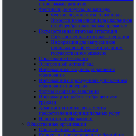
и программы развития
Фестивали, конкурсы, олимпиады
Фестивали, конкурсы, олимпиады
Всероссийская олимпиада школьников
по общеобразовательным предметам
Государственная итоговая аттестация
Государственная итоговая аттестация
Информация для выпускников
прошлых лет об участии в едином
государственном экзамене
Образование без границ
Электронный детский сад
Информация о закупках управления
образования
Информация о проведенных управлением
образования проверках
Формы и образцы заявлений
Информация о работе с обращениями
граждан
Административные регламенты
предоставления муниципальных услуг
Навигатор профилактики
Общественные организации
Общественные организации
Конкурс на предоставление субсидий из