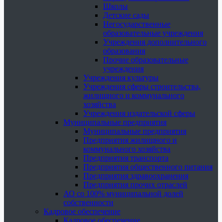
Школы
Детские сады
Негосударственные
образовательные учреждения
Учреждения дополнительного
образования
Прочие образовательные
учреждения
Учреждения культуры
Учреждения сферы строительства,
жилищного и коммунального
хозяйства
Учреждения издательской сферы
Муниципальные предприятия
Муниципальные предприятия
Предприятия жилищного и
коммунального хозяйства
Предприятия транспорта
Предприятия общественного питания
Предприятия здравоохранения
Предприятия прочих отраслей
АО со 100% муниципальной долей
собственности
Кадровое обеспечение
Кадровое обеспечение