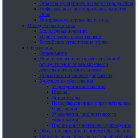
Объекты культурного наследия города Орла
Инфографика о достопримечательностях
Орла
Историко-культурная экспертиза
Молодёжная политика
Молодёжная политика
«Орёл помнит своих героев»
Российские студенческие отряды
Образование
Образование
Независимая оценка качества условий
осуществления образовательной
деятельности организациями
Нормативно-правовые документы
Учреждения образования
Учреждения образования
Школы
Детские сады
Негосударственные образовательные
учреждения
Учреждения дополнительного
образования
Прочие образовательные учреждения
Общая информация о системе образования
Национальные проекты в сфере образования