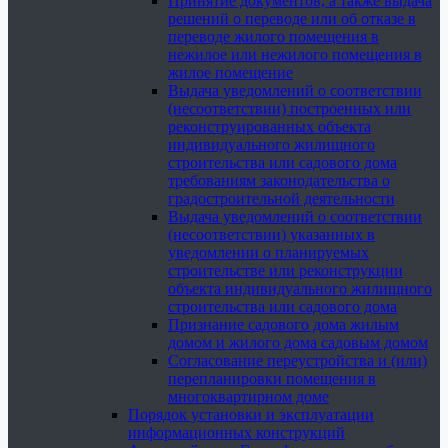
Принятие документов, а также выдача
решений о переводе или об отказе в
переводе жилого помещения в
нежилое или нежилого помещения в
жилое помещение
Выдача уведомлений о соответствии
(несоответствии) построенных или
реконструированных объекта
индивидуального жилищного
строительства или садового дома
требованиям законодательства о
градостроительной деятельности
Выдача уведомлений о соответствии
(несоответствии) указанных в
уведомлении о планируемых
строительстве или реконструкции
объекта индивидуального жилищного
строительства или садового дома
Признание садового дома жилым
домом и жилого дома садовым домом
Согласование переустройства и (или)
перепланировки помещения в
многоквартирном доме
Порядок установки и эксплуатации
информационных конструкций