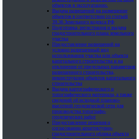
объектов в эксплуатацию.
Выдача разрешений на размещение
объектов в соответствии со статьей
39.36 Земельного кодекса РФ
Подготовка, регистрация и выдача
градостроительного плана земельного
участка
Предоставление разрешений на
условно разрешенный вид
использования участка или объекта
капитального строительства и на
отклонение от предельных параметров
разрешенного строительства,
реконструкции объектов капитального
строительства
Выдача картографического и
топографического материала, а также
сведений об исходной планово-
высотной геодезической сети для
производства топографо-
геодезических работ
Предоставление решения о
согласовании архитектурно-
градостроительного облика объекта