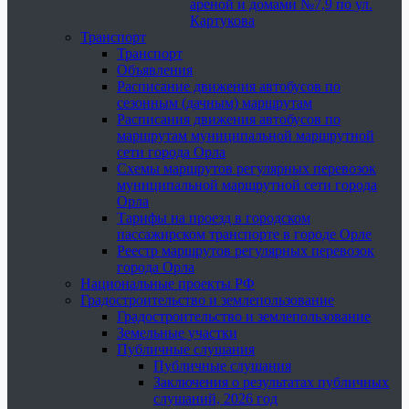
ареной и домами №7,9 по ул.
Картукова
Транспорт
Транспорт
Объявления
Расписание движения автобусов по
сезонным (дачным) маршрутам
Расписания движения автобусов по
маршрутам муниципальной маршрутной
сети города Орла
Схемы маршрутов регулярных перевозок
муниципальной маршрутной сети города
Орла
Тарифы на проезд в городском
пассажирском транспорте в городе Орле
Реестр маршрутов регулярных перевозок
города Орла
Национальные проекты РФ
Градостроительство и землепользование
Градостроительство и землепользование
Земельные участки
Публичные слушания
Публичные слушания
Заключения о результатах публичных
слушаний, 2026 год