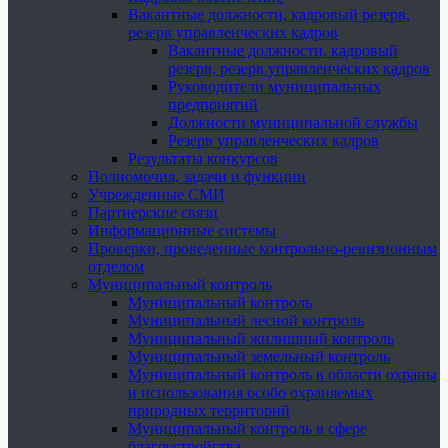
Вакантные должности, кадровый резерв,
резерв управленческих кадров
Вакантные должности, кадровый
резерв, резерв управленческих кадров
Руководители муниципальных
предприятий
Должности муниципальной службы
Резерв управленческих кадров
Результаты конкурсов
Полномочия, задачи и функции
Учрежденные СМИ
Партнерские связи
Информационные системы
Проверки, проведенные контрольно-ревизионным
отделом
Муниципальный контроль
Муниципальный контроль
Муниципальный лесной контроль
Муниципальный жилищный контроль
Муниципальный земельный контроль
Муниципальный контроль в области охраны
и использования особо охраняемых
природных территорий
Муниципальный контроль в сфере
благоустройства