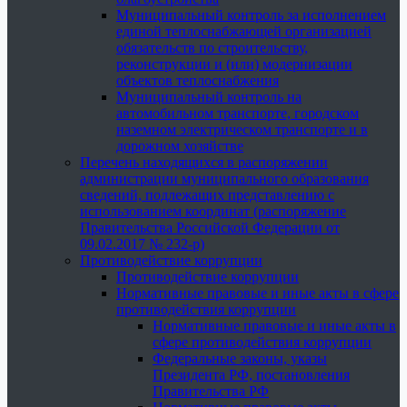
Муниципальный контроль за исполнением
единой теплоснабжающей организацией
обязательств по строительству,
реконструкции и (или) модернизации
объектов теплоснабжения
Муниципальный контроль на
автомобильном транспорте, городском
наземном электрическом транспорте и в
дорожном хозяйстве
Перечень находящихся в распоряжении
администрации муниципального образования
сведений, подлежащих представлению с
использованием координат (распоряжение
Правительства Российской Федерации от
09.02.2017 № 232-р)
Противодействие коррупции
Противодействие коррупции
Нормативные правовые и иные акты в сфере
противодействия коррупции
Нормативные правовые и иные акты в
сфере противодействия коррупции
Федеральные законы, указы
Президента РФ, постановления
Правительства РФ