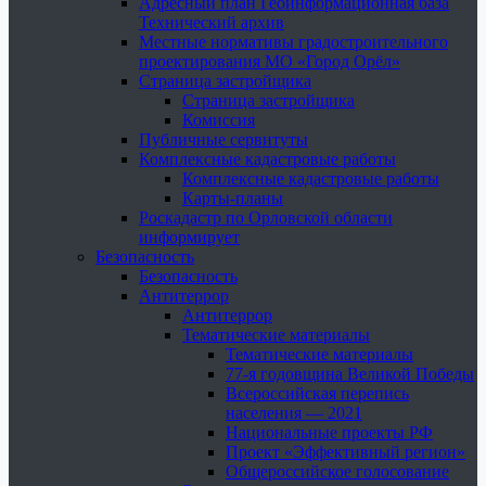
Адресный план Геоинформационная база
Технический архив
Местные нормативы градостроительного
проектирования МО «Город Орёл»
Страница застройщика
Страница застройщика
Комиссия
Публичные сервитуты
Комплексные кадастровые работы
Комплексные кадастровые работы
Карты-планы
Роскадастр по Орловской области
информирует
Безопасность
Безопасность
Антитеррор
Антитеррор
Тематические материалы
Тематические материалы
77-я годовщина Великой Победы
Всероссийская перепись
населения — 2021
Национальные проекты РФ
Проект «Эффективный регион»
Общероссийское голосование