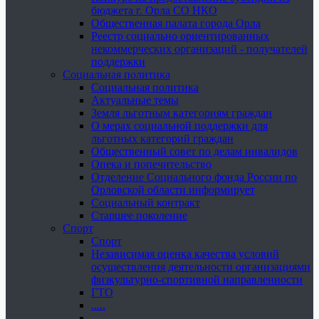
бюджета г. Орла СО НКО
Общественная палата города Орла
Реестр социально ориентированных
некоммерческих организаций - получателей
поддержки
Социальная политика
Социальная политика
Актуальные темы
Земля льготным категориям граждан
О мерах социальной поддержки для
льготных категорий граждан
Общественный совет по делам инвалидов
Опека и попечительство
Отделение Социального фонда России по
Орловской области информирует
Социальный контракт
Старшее поколение
Спорт
Спорт
Независимая оценка качества условий
осуществления деятельности организациями
физкультурно-спортивной направленности
ГТО
.....
......