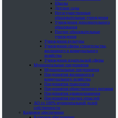
Школы
Детские сады
Негосударственные
образовательные учреждения
Учреждения дополнительного
образования
Прочие образовательные
учреждения
Учреждения культуры
Учреждения сферы строительства,
жилищного и коммунального
хозяйства
Учреждения издательской сферы
Муниципальные предприятия
Муниципальные предприятия
Предприятия жилищного и
коммунального хозяйства
Предприятия транспорта
Предприятия общественного питания
Предприятия здравоохранения
Предприятия прочих отраслей
АО со 100% муниципальной долей
собственности
Кадровое обеспечение
Кадровое обеспечение