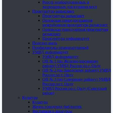
Реестр необорудованных и
запрещенных для купания мест
Прокуратура разъясняет
Прокуратура разъясняет
Орловская природоохранная
межрайонная прокуратура разъясняет
Орловская транспортная прокуратура
разъясняет
Прокуратура информирует
Полезно знать
Профилактика правонарушений
УМВД информирует
УМВД информирует
ОП № 1 (по Железнодорожному
району) УМВД России по г. Орлу
ОП № 2 (по Заводскому району) УМВД
России по г. Орлу
ОП № 3 (по Северному району) УМВД
России по г. Орлу
УМВД России по г. Орлу (Советский
район)
Культура
Культура
Жизнь городских библиотек
Фестивали и конкурсы