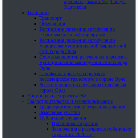
ареной и домами №7,9 по ул.
Картукова
Транспорт
Транспорт
Объявления
Расписание движения автобусов по
сезонным (дачным) маршрутам
Расписания движения автобусов по
маршрутам муниципальной маршрутной
сети города Орла
Схемы маршрутов регулярных перевозок
муниципальной маршрутной сети города
Орла
Тарифы на проезд в городском
пассажирском транспорте в городе Орле
Реестр маршрутов регулярных перевозок
города Орла
Национальные проекты РФ
Градостроительство и землепользование
Градостроительство и землепользование
Земельные участки
Публичные слушания
Публичные слушания
Заключения о результатах публичных
слушаний, 2026 год