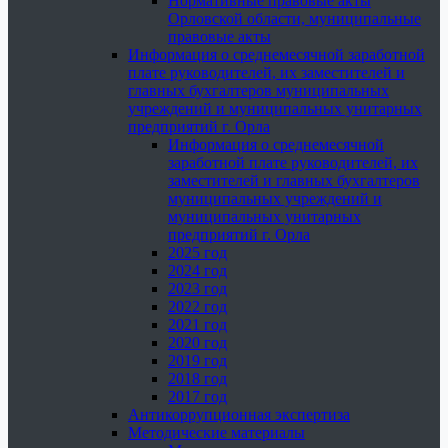
Нормативные правовые акты
Орловской области, муниципальные
правовые акты
Информация о среднемесячной заработной
плате руководителей, их заместителей и
главных бухгалтеров муниципальных
учреждений и муниципальных унитарных
предприятий г. Орла
Информация о среднемесячной
заработной плате руководителей, их
заместителей и главных бухгалтеров
муниципальных учреждений и
муниципальных унитарных
предприятий г. Орла
2025 год
2024 год
2023 год
2022 год
2021 год
2020 год
2019 год
2018 год
2017 год
Антикоррупционная экспертиза
Методические материалы