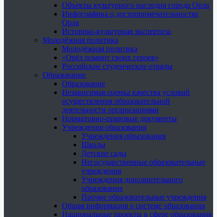
Объекты культурного наследия города Орла
Инфографика о достопримечательностях
Орла
Историко-культурная экспертиза
Молодёжная политика
Молодёжная политика
«Орёл помнит своих героев»
Российские студенческие отряды
Образование
Образование
Независимая оценка качества условий
осуществления образовательной
деятельности организациями
Нормативно-правовые документы
Учреждения образования
Учреждения образования
Школы
Детские сады
Негосударственные образовательные
учреждения
Учреждения дополнительного
образования
Прочие образовательные учреждения
Общая информация о системе образования
Национальные проекты в сфере образования