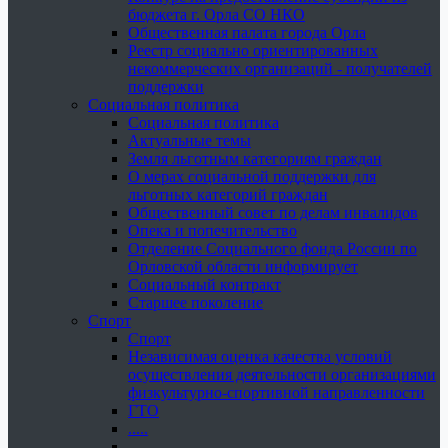
бюджета г. Орла СО НКО
Общественная палата города Орла
Реестр социально ориентированных
некоммерческих организаций - получателей
поддержки
Социальная политика
Социальная политика
Актуальные темы
Земля льготным категориям граждан
О мерах социальной поддержки для
льготных категорий граждан
Общественный совет по делам инвалидов
Опека и попечительство
Отделение Социального фонда России по
Орловской области информирует
Социальный контракт
Старшее поколение
Спорт
Спорт
Независимая оценка качества условий
осуществления деятельности организациями
физкультурно-спортивной направленности
ГТО
.....
......