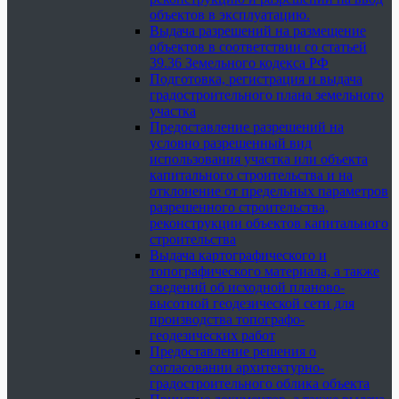
объектов в эксплуатацию.
Выдача разрешений на размещение
объектов в соответствии со статьей
39.36 Земельного кодекса РФ
Подготовка, регистрация и выдача
градостроительного плана земельного
участка
Предоставление разрешений на
условно разрешенный вид
использования участка или объекта
капитального строительства и на
отклонение от предельных параметров
разрешенного строительства,
реконструкции объектов капитального
строительства
Выдача картографического и
топографического материала, а также
сведений об исходной планово-
высотной геодезической сети для
производства топографо-
геодезических работ
Предоставление решения о
согласовании архитектурно-
градостроительного облика объекта