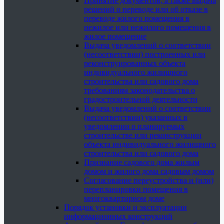
Принятие документов, а также выдача
решений о переводе или об отказе в
переводе жилого помещения в
нежилое или нежилого помещения в
жилое помещение
Выдача уведомлений о соответствии
(несоответствии) построенных или
реконструированных объекта
индивидуального жилищного
строительства или садового дома
требованиям законодательства о
градостроительной деятельности
Выдача уведомлений о соответствии
(несоответствии) указанных в
уведомлении о планируемых
строительстве или реконструкции
объекта индивидуального жилищного
строительства или садового дома
Признание садового дома жилым
домом и жилого дома садовым домом
Согласование переустройства и (или)
перепланировки помещения в
многоквартирном доме
Порядок установки и эксплуатации
информационных конструкций