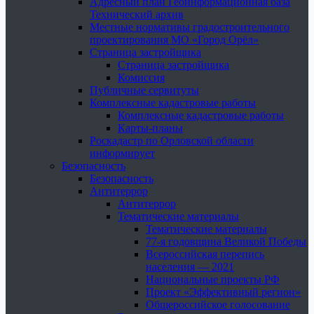
Адресный план Геоинформационная база
Технический архив
Местные нормативы градостроительного
проектирования МО «Город Орёл»
Страница застройщика
Страница застройщика
Комиссия
Публичные сервитуты
Комплексные кадастровые работы
Комплексные кадастровые работы
Карты-планы
Роскадастр по Орловской области
информирует
Безопасность
Безопасность
Антитеррор
Антитеррор
Тематические материалы
Тематические материалы
77-я годовщина Великой Победы
Всероссийская перепись
населения — 2021
Национальные проекты РФ
Проект «Эффективный регион»
Общероссийское голосование