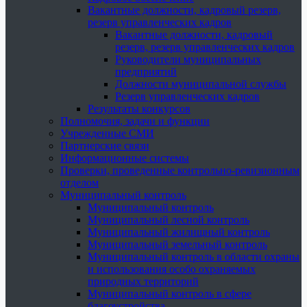
Вакантные должности, кадровый резерв,
резерв управленческих кадров
Вакантные должности, кадровый
резерв, резерв управленческих кадров
Руководители муниципальных
предприятий
Должности муниципальной службы
Резерв управленческих кадров
Результаты конкурсов
Полномочия, задачи и функции
Учрежденные СМИ
Партнерские связи
Информационные системы
Проверки, проведенные контрольно-ревизионным
отделом
Муниципальный контроль
Муниципальный контроль
Муниципальный лесной контроль
Муниципальный жилищный контроль
Муниципальный земельный контроль
Муниципальный контроль в области охраны
и использования особо охраняемых
природных территорий
Муниципальный контроль в сфере
благоустройства