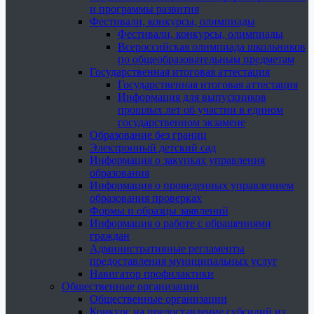
и программы развития
Фестивали, конкурсы, олимпиады
Фестивали, конкурсы, олимпиады
Всероссийская олимпиада школьников
по общеобразовательным предметам
Государственная итоговая аттестация
Государственная итоговая аттестация
Информация для выпускников
прошлых лет об участии в едином
государственном экзамене
Образование без границ
Электронный детский сад
Информация о закупках управления
образования
Информация о проведенных управлением
образования проверках
Формы и образцы заявлений
Информация о работе с обращениями
граждан
Административные регламенты
предоставления муниципальных услуг
Навигатор профилактики
Общественные организации
Общественные организации
Конкурс на предоставление субсидий из