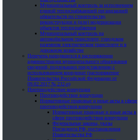
Муниципальный контроль за исполнением
единой теплоснабжающей организацией
обязательств по строительству,
реконструкции и (или) модернизации
объектов теплоснабжения
Муниципальный контроль на
автомобильном транспорте, городском
наземном электрическом транспорте и в
дорожном хозяйстве
Перечень находящихся в распоряжении
администрации муниципального образования
сведений, подлежащих представлению с
использованием координат (распоряжение
Правительства Российской Федерации от
09.02.2017 № 232-р)
Противодействие коррупции
Противодействие коррупции
Нормативные правовые и иные акты в сфере
противодействия коррупции
Нормативные правовые и иные акты в
сфере противодействия коррупции
Федеральные законы, указы
Президента РФ, постановления
Правительства РФ