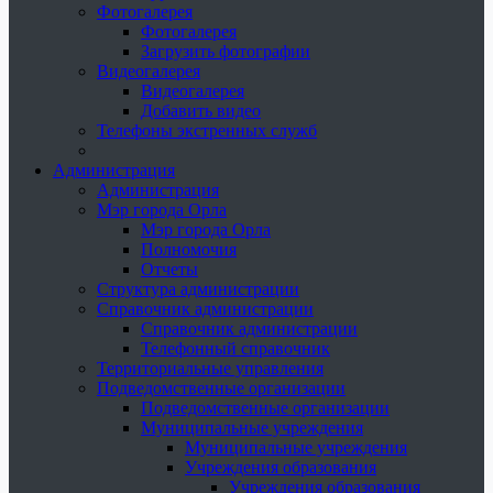
Фотогалерея
Фотогалерея
Загрузить фотографии
Видеогалерея
Видеогалерея
Добавить видео
Телефоны экстренных служб
Администрация
Администрация
Мэр города Орла
Мэр города Орла
Полномочия
Отчеты
Структура администрации
Справочник администрации
Справочник администрации
Телефонный справочник
Территориальные управления
Подведомственные организации
Подведомственные организации
Муниципальные учреждения
Муниципальные учреждения
Учреждения образования
Учреждения образования