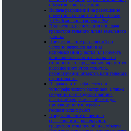
объектов в эксплуатацию.
Выдача разрешений на размещение
объектов в соответствии со статьей
39.36 Земельного кодекса РФ
Подготовка, регистрация и выдача
градостроительного плана земельного
участка
Предоставление разрешений на
условно разрешенный вид
использования участка или объекта
капитального строительства и на
отклонение от предельных параметров
разрешенного строительства,
реконструкции объектов капитального
строительства
Выдача картографического и
топографического материала, а также
сведений об исходной планово-
высотной геодезической сети для
производства топографо-
геодезических работ
Предоставление решения о
согласовании архитектурно-
градостроительного облика объекта