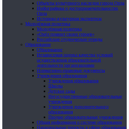
Объекты культурного наследия города Орла
Инфографика о достопримечательностях
Орла
Историко-культурная экспертиза
Молодёжная политика
Молодёжная политика
«Орёл помнит своих героев»
Российские студенческие отряды
Образование
Образование
Независимая оценка качества условий
осуществления образовательной
деятельности организациями
Нормативно-правовые документы
Учреждения образования
Учреждения образования
Школы
Детские сады
Негосударственные образовательные
учреждения
Учреждения дополнительного
образования
Прочие образовательные учреждения
Общая информация о системе образования
Национальные проекты в сфере образования