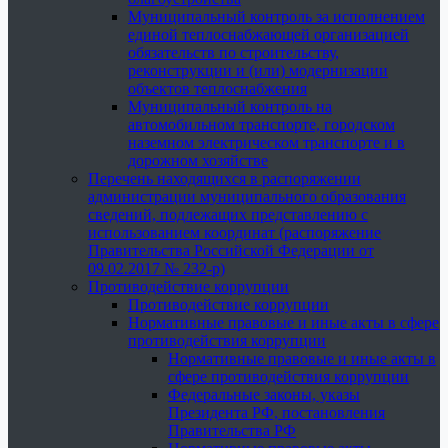
Муниципальный контроль за исполнением
единой теплоснабжающей организацией
обязательств по строительству,
реконструкции и (или) модернизации
объектов теплоснабжения
Муниципальный контроль на
автомобильном транспорте, городском
наземном электрическом транспорте и в
дорожном хозяйстве
Перечень находящихся в распоряжении
администрации муниципального образования
сведений, подлежащих представлению с
использованием координат (распоряжение
Правительства Российской Федерации от
09.02.2017 № 232-р)
Противодействие коррупции
Противодействие коррупции
Нормативные правовые и иные акты в сфере
противодействия коррупции
Нормативные правовые и иные акты в
сфере противодействия коррупции
Федеральные законы, указы
Президента РФ, постановления
Правительства РФ