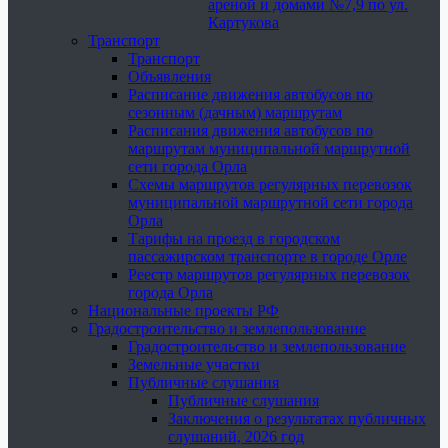
ареной и домами №7,9 по ул.
Картукова
Транспорт
Транспорт
Объявления
Расписание движения автобусов по
сезонным (дачным) маршрутам
Расписания движения автобусов по
маршрутам муниципальной маршрутной
сети города Орла
Схемы маршрутов регулярных перевозок
муниципальной маршрутной сети города
Орла
Тарифы на проезд в городском
пассажирском транспорте в городе Орле
Реестр маршрутов регулярных перевозок
города Орла
Национальные проекты РФ
Градостроительство и землепользование
Градостроительство и землепользование
Земельные участки
Публичные слушания
Публичные слушания
Заключения о результатах публичных
слушаний, 2026 год