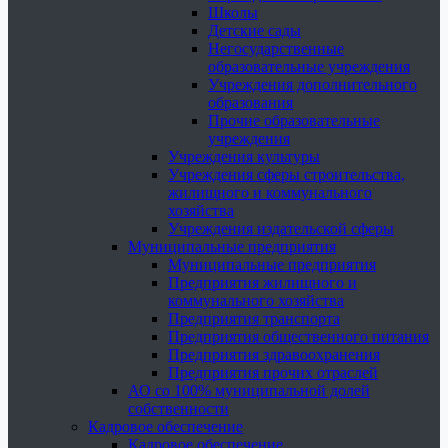
Школы
Детские сады
Негосударственные
образовательные учреждения
Учреждения дополнительного
образования
Прочие образовательные
учреждения
Учреждения культуры
Учреждения сферы строительства,
жилищного и коммунального
хозяйства
Учреждения издательской сферы
Муниципальные предприятия
Муниципальные предприятия
Предприятия жилищного и
коммунального хозяйства
Предприятия транспорта
Предприятия общественного питания
Предприятия здравоохранения
Предприятия прочих отраслей
АО со 100% муниципальной долей
собственности
Кадровое обеспечение
Кадровое обеспечение