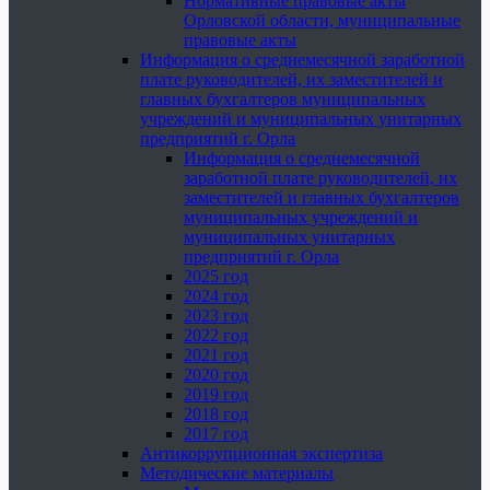
Нормативные правовые акты
Орловской области, муниципальные
правовые акты
Информация о среднемесячной заработной
плате руководителей, их заместителей и
главных бухгалтеров муниципальных
учреждений и муниципальных унитарных
предприятий г. Орла
Информация о среднемесячной
заработной плате руководителей, их
заместителей и главных бухгалтеров
муниципальных учреждений и
муниципальных унитарных
предприятий г. Орла
2025 год
2024 год
2023 год
2022 год
2021 год
2020 год
2019 год
2018 год
2017 год
Антикоррупционная экспертиза
Методические материалы