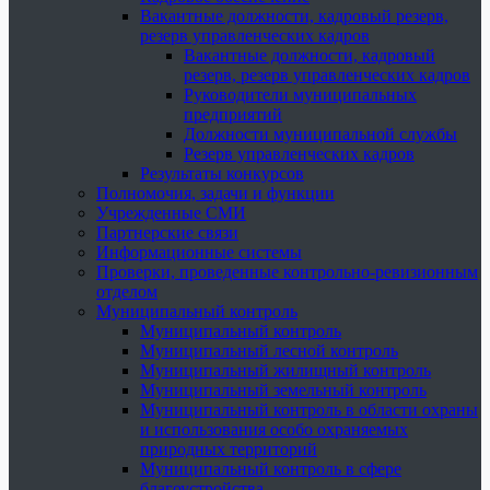
Вакантные должности, кадровый резерв,
резерв управленческих кадров
Вакантные должности, кадровый
резерв, резерв управленческих кадров
Руководители муниципальных
предприятий
Должности муниципальной службы
Резерв управленческих кадров
Результаты конкурсов
Полномочия, задачи и функции
Учрежденные СМИ
Партнерские связи
Информационные системы
Проверки, проведенные контрольно-ревизионным
отделом
Муниципальный контроль
Муниципальный контроль
Муниципальный лесной контроль
Муниципальный жилищный контроль
Муниципальный земельный контроль
Муниципальный контроль в области охраны
и использования особо охраняемых
природных территорий
Муниципальный контроль в сфере
благоустройства