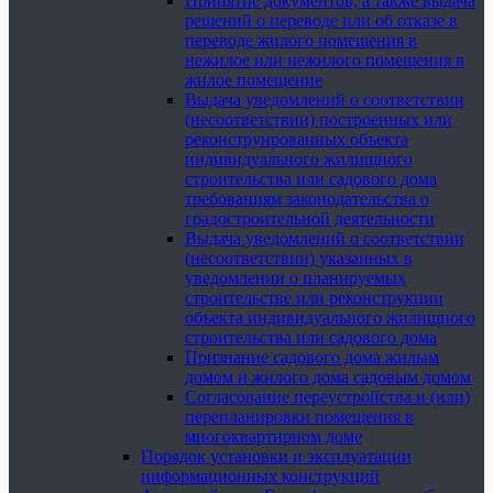
Принятие документов, а также выдача
решений о переводе или об отказе в
переводе жилого помещения в
нежилое или нежилого помещения в
жилое помещение
Выдача уведомлений о соответствии
(несоответствии) построенных или
реконструированных объекта
индивидуального жилищного
строительства или садового дома
требованиям законодательства о
градостроительной деятельности
Выдача уведомлений о соответствии
(несоответствии) указанных в
уведомлении о планируемых
строительстве или реконструкции
объекта индивидуального жилищного
строительства или садового дома
Признание садового дома жилым
домом и жилого дома садовым домом
Согласование переустройства и (или)
перепланировки помещения в
многоквартирном доме
Порядок установки и эксплуатации
информационных конструкций