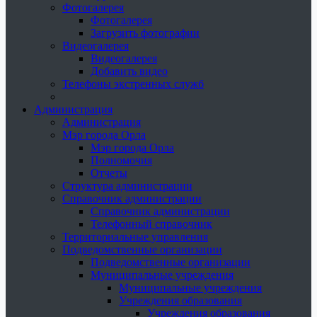
Фотогалерея
Фотогалерея
Загрузить фотографии
Видеогалерея
Видеогалерея
Добавить видео
Телефоны экстренных служб
Администрация
Администрация
Мэр города Орла
Мэр города Орла
Полномочия
Отчеты
Структура администрации
Справочник администрации
Справочник администрации
Телефонный справочник
Территориальные управления
Подведомственные организации
Подведомственные организации
Муниципальные учреждения
Муниципальные учреждения
Учреждения образования
Учреждения образования