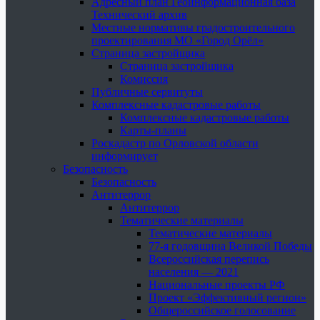
Адресный план Геоинформационная база
Технический архив
Местные нормативы градостроительного
проектирования МО «Город Орёл»
Страница застройщика
Страница застройщика
Комиссия
Публичные сервитуты
Комплексные кадастровые работы
Комплексные кадастровые работы
Карты-планы
Роскадастр по Орловской области
информирует
Безопасность
Безопасность
Антитеррор
Антитеррор
Тематические материалы
Тематические материалы
77-я годовщина Великой Победы
Всероссийская перепись
населения — 2021
Национальные проекты РФ
Проект «Эффективный регион»
Общероссийское голосование