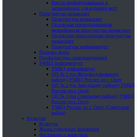
Реестр необорудованных и
запрещенных для купания мест
Прокуратура разъясняет
Прокуратура разъясняет
Орловская природоохранная
межрайонная прокуратура разъясняет
Орловская транспортная прокуратура
разъясняет
Прокуратура информирует
Полезно знать
Профилактика правонарушений
УМВД информирует
УМВД информирует
ОП № 1 (по Железнодорожному
району) УМВД России по г. Орлу
ОП № 2 (по Заводскому району) УМВД
России по г. Орлу
ОП № 3 (по Северному району) УМВД
России по г. Орлу
УМВД России по г. Орлу (Советский
район)
Культура
Культура
Жизнь городских библиотек
Фестивали и конкурсы