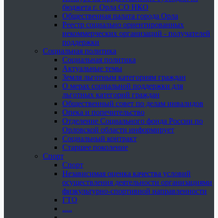
бюджета г. Орла СО НКО
Общественная палата города Орла
Реестр социально ориентированных
некоммерческих организаций - получателей
поддержки
Социальная политика
Социальная политика
Актуальные темы
Земля льготным категориям граждан
О мерах социальной поддержки для
льготных категорий граждан
Общественный совет по делам инвалидов
Опека и попечительство
Отделение Социального фонда России по
Орловской области информирует
Социальный контракт
Старшее поколение
Спорт
Спорт
Независимая оценка качества условий
осуществления деятельности организациями
физкультурно-спортивной направленности
ГТО
.....
......