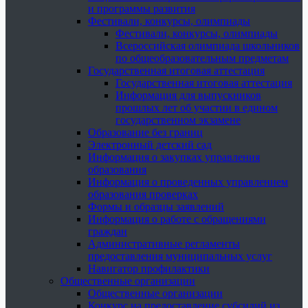
и программы развития
Фестивали, конкурсы, олимпиады
Фестивали, конкурсы, олимпиады
Всероссийская олимпиада школьников
по общеобразовательным предметам
Государственная итоговая аттестация
Государственная итоговая аттестация
Информация для выпускников
прошлых лет об участии в едином
государственном экзамене
Образование без границ
Электронный детский сад
Информация о закупках управления
образования
Информация о проведенных управлением
образования проверках
Формы и образцы заявлений
Информация о работе с обращениями
граждан
Административные регламенты
предоставления муниципальных услуг
Навигатор профилактики
Общественные организации
Общественные организации
Конкурс на предоставление субсидий из