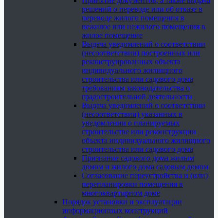
Принятие документов, а также выдача
решений о переводе или об отказе в
переводе жилого помещения в
нежилое или нежилого помещения в
жилое помещение
Выдача уведомлений о соответствии
(несоответствии) построенных или
реконструированных объекта
индивидуального жилищного
строительства или садового дома
требованиям законодательства о
градостроительной деятельности
Выдача уведомлений о соответствии
(несоответствии) указанных в
уведомлении о планируемых
строительстве или реконструкции
объекта индивидуального жилищного
строительства или садового дома
Признание садового дома жилым
домом и жилого дома садовым домом
Согласование переустройства и (или)
перепланировки помещения в
многоквартирном доме
Порядок установки и эксплуатации
информационных конструкций