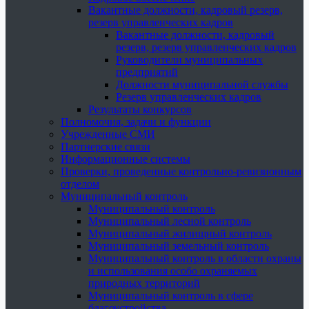
Вакантные должности, кадровый резерв,
резерв управленческих кадров
Вакантные должности, кадровый
резерв, резерв управленческих кадров
Руководители муниципальных
предприятий
Должности муниципальной службы
Резерв управленческих кадров
Результаты конкурсов
Полномочия, задачи и функции
Учрежденные СМИ
Партнерские связи
Информационные системы
Проверки, проведенные контрольно-ревизионным
отделом
Муниципальный контроль
Муниципальный контроль
Муниципальный лесной контроль
Муниципальный жилищный контроль
Муниципальный земельный контроль
Муниципальный контроль в области охраны
и использования особо охраняемых
природных территорий
Муниципальный контроль в сфере
благоустройства