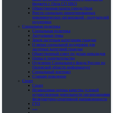
бюджета г. Орла СО НКО
Общественная палата города Орла
Реестр социально ориентированных
некоммерческих организаций - получателей
поддержки
Социальная политика
Социальная политика
Актуальные темы
Земля льготным категориям граждан
О мерах социальной поддержки для
льготных категорий граждан
Общественный совет по делам инвалидов
Опека и попечительство
Отделение Социального фонда России по
Орловской области информирует
Социальный контракт
Старшее поколение
Спорт
Спорт
Независимая оценка качества условий
осуществления деятельности организациями
физкультурно-спортивной направленности
ГТО
.....
......