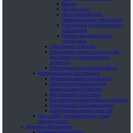
Школы
Детские сады
Негосударственные
образовательные учреждения
Учреждения дополнительного
образования
Прочие образовательные
учреждения
Учреждения культуры
Учреждения сферы строительства,
жилищного и коммунального
хозяйства
Учреждения издательской сферы
Муниципальные предприятия
Муниципальные предприятия
Предприятия жилищного и
коммунального хозяйства
Предприятия транспорта
Предприятия общественного питания
Предприятия здравоохранения
Предприятия прочих отраслей
АО со 100% муниципальной долей
собственности
Кадровое обеспечение
Кадровое обеспечение