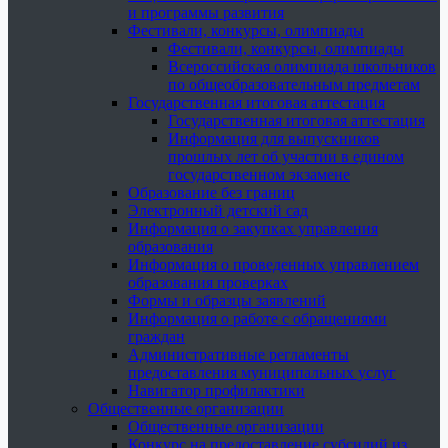
и программы развития
Фестивали, конкурсы, олимпиады
Фестивали, конкурсы, олимпиады
Всероссийская олимпиада школьников
по общеобразовательным предметам
Государственная итоговая аттестация
Государственная итоговая аттестация
Информация для выпускников
прошлых лет об участии в едином
государственном экзамене
Образование без границ
Электронный детский сад
Информация о закупках управления
образования
Информация о проведенных управлением
образования проверках
Формы и образцы заявлений
Информация о работе с обращениями
граждан
Административные регламенты
предоставления муниципальных услуг
Навигатор профилактики
Общественные организации
Общественные организации
Конкурс на предоставление субсидий из