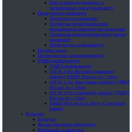
Реестр необорудованных и
запрещенных для купания мест
Прокуратура разъясняет
Прокуратура разъясняет
Орловская природоохранная
межрайонная прокуратура разъясняет
Орловская транспортная прокуратура
разъясняет
Прокуратура информирует
Полезно знать
Профилактика правонарушений
УМВД информирует
УМВД информирует
ОП № 1 (по Железнодорожному
району) УМВД России по г. Орлу
ОП № 2 (по Заводскому району) УМВД
России по г. Орлу
ОП № 3 (по Северному району) УМВД
России по г. Орлу
УМВД России по г. Орлу (Советский
район)
Культура
Культура
Жизнь городских библиотек
Фестивали и конкурсы