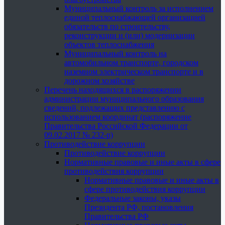
Муниципальный контроль за исполнением
единой теплоснабжающей организацией
обязательств по строительству,
реконструкции и (или) модернизации
объектов теплоснабжения
Муниципальный контроль на
автомобильном транспорте, городском
наземном электрическом транспорте и в
дорожном хозяйстве
Перечень находящихся в распоряжении
администрации муниципального образования
сведений, подлежащих представлению с
использованием координат (распоряжение
Правительства Российской Федерации от
09.02.2017 № 232-р)
Противодействие коррупции
Противодействие коррупции
Нормативные правовые и иные акты в сфере
противодействия коррупции
Нормативные правовые и иные акты в
сфере противодействия коррупции
Федеральные законы, указы
Президента РФ, постановления
Правительства РФ