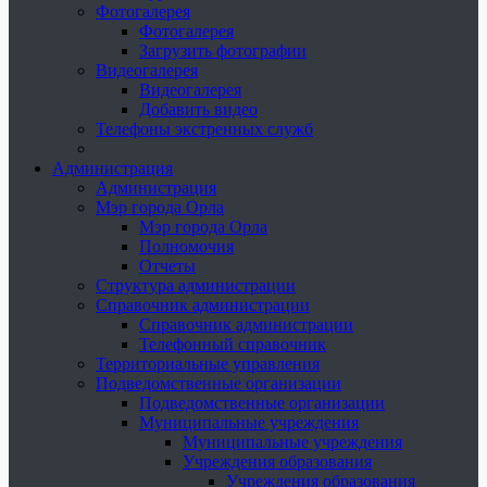
Фотогалерея
Фотогалерея
Загрузить фотографии
Видеогалерея
Видеогалерея
Добавить видео
Телефоны экстренных служб
Администрация
Администрация
Мэр города Орла
Мэр города Орла
Полномочия
Отчеты
Структура администрации
Справочник администрации
Справочник администрации
Телефонный справочник
Территориальные управления
Подведомственные организации
Подведомственные организации
Муниципальные учреждения
Муниципальные учреждения
Учреждения образования
Учреждения образования