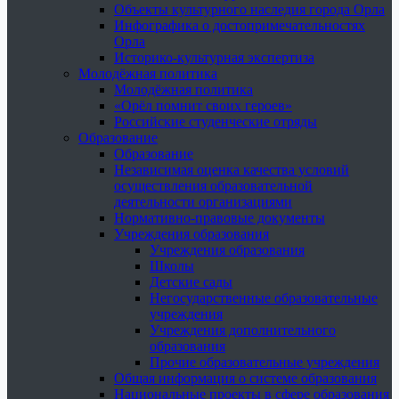
Объекты культурного наследия города Орла
Инфографика о достопримечательностях
Орла
Историко-культурная экспертиза
Молодёжная политика
Молодёжная политика
«Орёл помнит своих героев»
Российские студенческие отряды
Образование
Образование
Независимая оценка качества условий
осуществления образовательной
деятельности организациями
Нормативно-правовые документы
Учреждения образования
Учреждения образования
Школы
Детские сады
Негосударственные образовательные
учреждения
Учреждения дополнительного
образования
Прочие образовательные учреждения
Общая информация о системе образования
Национальные проекты в сфере образования