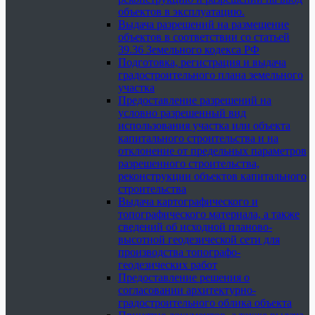
объектов в эксплуатацию.
Выдача разрешений на размещение
объектов в соответствии со статьей
39.36 Земельного кодекса РФ
Подготовка, регистрация и выдача
градостроительного плана земельного
участка
Предоставление разрешений на
условно разрешенный вид
использования участка или объекта
капитального строительства и на
отклонение от предельных параметров
разрешенного строительства,
реконструкции объектов капитального
строительства
Выдача картографического и
топографического материала, а также
сведений об исходной планово-
высотной геодезической сети для
производства топографо-
геодезических работ
Предоставление решения о
согласовании архитектурно-
градостроительного облика объекта