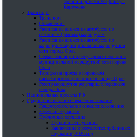
ареной и домами №7,9 по ул.
Картукова
Транспорт
Транспорт
Объявления
Расписание движения автобусов по
сезонным (дачным) маршрутам
Расписания движения автобусов по
маршрутам муниципальной маршрутной
сети города Орла
Схемы маршрутов регулярных перевозок
муниципальной маршрутной сети города
Орла
Тарифы на проезд в городском
пассажирском транспорте в городе Орле
Реестр маршрутов регулярных перевозок
города Орла
Национальные проекты РФ
Градостроительство и землепользование
Градостроительство и землепользование
Земельные участки
Публичные слушания
Публичные слушания
Заключения о результатах публичных
слушаний, 2026 год