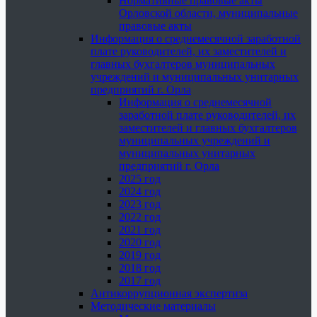
Нормативные правовые акты
Орловской области, муниципальные
правовые акты
Информация о среднемесячной заработной
плате руководителей, их заместителей и
главных бухгалтеров муниципальных
учреждений и муниципальных унитарных
предприятий г. Орла
Информация о среднемесячной
заработной плате руководителей, их
заместителей и главных бухгалтеров
муниципальных учреждений и
муниципальных унитарных
предприятий г. Орла
2025 год
2024 год
2023 год
2022 год
2021 год
2020 год
2019 год
2018 год
2017 год
Антикоррупционная экспертиза
Методические материалы