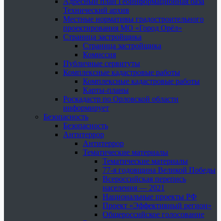
Адресный план Геоинформационная база
Технический архив
Местные нормативы градостроительного
проектирования МО «Город Орёл»
Страница застройщика
Страница застройщика
Комиссия
Публичные сервитуты
Комплексные кадастровые работы
Комплексные кадастровые работы
Карты-планы
Роскадастр по Орловской области
информирует
Безопасность
Безопасность
Антитеррор
Антитеррор
Тематические материалы
Тематические материалы
77-я годовщина Великой Победы
Всероссийская перепись
населения — 2021
Национальные проекты РФ
Проект «Эффективный регион»
Общероссийское голосование