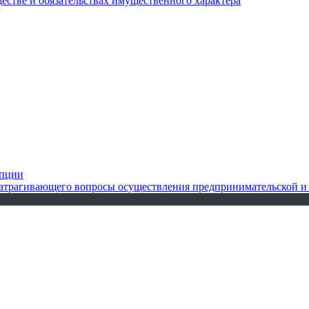
ществе и обязательствах имущественного характера
упции
 затрагивающего вопросы осуществления предпринимательской и