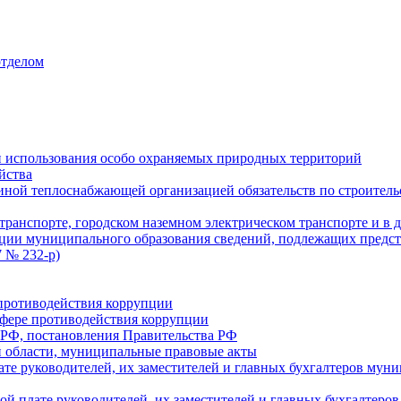
отделом
 использования особо охраняемых природных территорий
йства
ой теплоснабжающей организацией обязательств по строительс
ранспорте, городском наземном электрическом транспорте и в 
ции муниципального образования сведений, подлежащих предст
 № 232-р)
противодействия коррупции
фере противодействия коррупции
 РФ, постановления Правительства РФ
 области, муниципальные правовые акты
ате руководителей, их заместителей и главных бухгалтеров м
ой плате руководителей, их заместителей и главных бухгалте