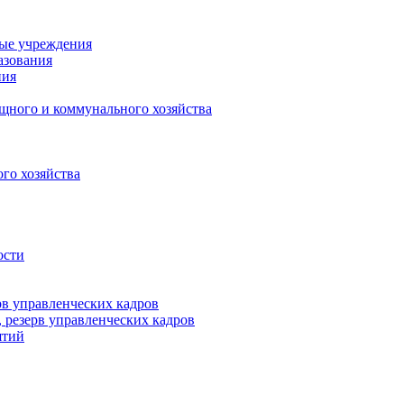
ные учреждения
азования
ния
щного и коммунального хозяйства
го хозяйства
ости
рв управленческих кадров
 резерв управленческих кадров
ятий