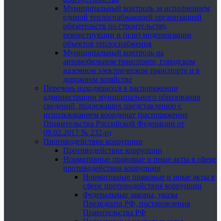
Муниципальный контроль за исполнением
единой теплоснабжающей организацией
обязательств по строительству,
реконструкции и (или) модернизации
объектов теплоснабжения
Муниципальный контроль на
автомобильном транспорте, городском
наземном электрическом транспорте и в
дорожном хозяйстве
Перечень находящихся в распоряжении
администрации муниципального образования
сведений, подлежащих представлению с
использованием координат (распоряжение
Правительства Российской Федерации от
09.02.2017 № 232-р)
Противодействие коррупции
Противодействие коррупции
Нормативные правовые и иные акты в сфере
противодействия коррупции
Нормативные правовые и иные акты в
сфере противодействия коррупции
Федеральные законы, указы
Президента РФ, постановления
Правительства РФ