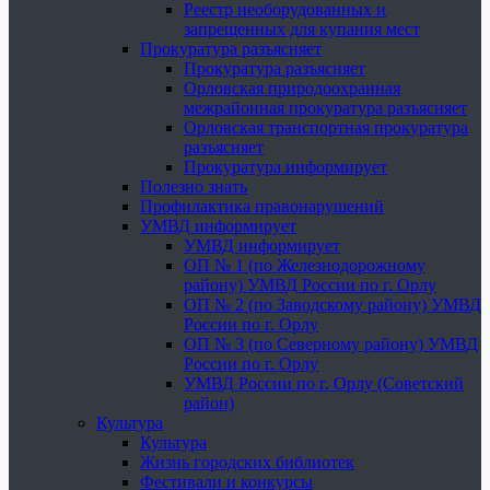
Реестр необорудованных и
запрещенных для купания мест
Прокуратура разъясняет
Прокуратура разъясняет
Орловская природоохранная
межрайонная прокуратура разъясняет
Орловская транспортная прокуратура
разъясняет
Прокуратура информирует
Полезно знать
Профилактика правонарушений
УМВД информирует
УМВД информирует
ОП № 1 (по Железнодорожному
району) УМВД России по г. Орлу
ОП № 2 (по Заводскому району) УМВД
России по г. Орлу
ОП № 3 (по Северному району) УМВД
России по г. Орлу
УМВД России по г. Орлу (Советский
район)
Культура
Культура
Жизнь городских библиотек
Фестивали и конкурсы