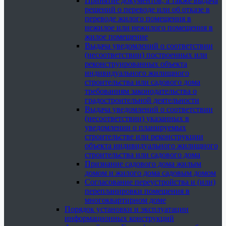
Принятие документов, а также выдача
решений о переводе или об отказе в
переводе жилого помещения в
нежилое или нежилого помещения в
жилое помещение
Выдача уведомлений о соответствии
(несоответствии) построенных или
реконструированных объекта
индивидуального жилищного
строительства или садового дома
требованиям законодательства о
градостроительной деятельности
Выдача уведомлений о соответствии
(несоответствии) указанных в
уведомлении о планируемых
строительстве или реконструкции
объекта индивидуального жилищного
строительства или садового дома
Признание садового дома жилым
домом и жилого дома садовым домом
Согласование переустройства и (или)
перепланировки помещения в
многоквартирном доме
Порядок установки и эксплуатации
информационных конструкций