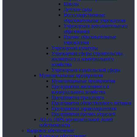
Школы
Детские сады
Негосударственные
образовательные учреждения
Учреждения дополнительного
образования
Прочие образовательные
учреждения
Учреждения культуры
Учреждения сферы строительства,
жилищного и коммунального
хозяйства
Учреждения издательской сферы
Муниципальные предприятия
Муниципальные предприятия
Предприятия жилищного и
коммунального хозяйства
Предприятия транспорта
Предприятия общественного питания
Предприятия здравоохранения
Предприятия прочих отраслей
АО со 100% муниципальной долей
собственности
Кадровое обеспечение
Кадровое обеспечение