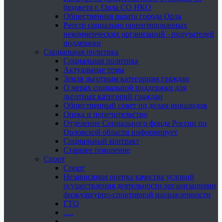
бюджета г. Орла СО НКО
Общественная палата города Орла
Реестр социально ориентированных
некоммерческих организаций - получателей
поддержки
Социальная политика
Социальная политика
Актуальные темы
Земля льготным категориям граждан
О мерах социальной поддержки для
льготных категорий граждан
Общественный совет по делам инвалидов
Опека и попечительство
Отделение Социального фонда России по
Орловской области информирует
Социальный контракт
Старшее поколение
Спорт
Спорт
Независимая оценка качества условий
осуществления деятельности организациями
физкультурно-спортивной направленности
ГТО
.....
......