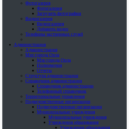
Фотогалерея
Фотогалерея
Загрузить фотографии
Видеогалерея
Видеогалерея
Добавить видео
Телефоны экстренных служб
Администрация
Администрация
Мэр города Орла
Мэр города Орла
Полномочия
Отчеты
Структура администрации
Справочник администрации
Справочник администрации
Телефонный справочник
Территориальные управления
Подведомственные организации
Подведомственные организации
Муниципальные учреждения
Муниципальные учреждения
Учреждения образования
Учреждения образования