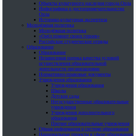
Объекты культурного наследия города Орла
Инфографика о достопримечательностях
Орла
Историко-культурная экспертиза
Молодёжная политика
Молодёжная политика
«Орёл помнит своих героев»
Российские студенческие отряды
Образование
Образование
Независимая оценка качества условий
осуществления образовательной
деятельности организациями
Нормативно-правовые документы
Учреждения образования
Учреждения образования
Школы
Детские сады
Негосударственные образовательные
учреждения
Учреждения дополнительного
образования
Прочие образовательные учреждения
Общая информация о системе образования
Национальные проекты в сфере образования