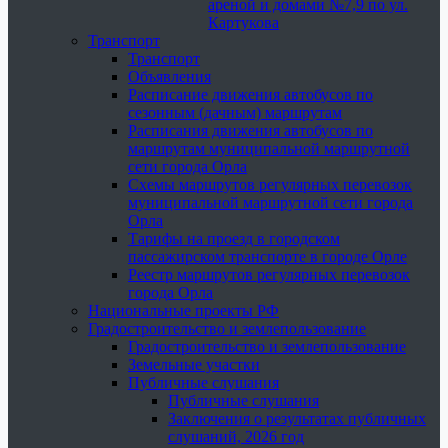
ареной и домами №7,9 по ул.
Картукова
Транспорт
Транспорт
Объявления
Расписание движения автобусов по
сезонным (дачным) маршрутам
Расписания движения автобусов по
маршрутам муниципальной маршрутной
сети города Орла
Схемы маршрутов регулярных перевозок
муниципальной маршрутной сети города
Орла
Тарифы на проезд в городском
пассажирском транспорте в городе Орле
Реестр маршрутов регулярных перевозок
города Орла
Национальные проекты РФ
Градостроительство и землепользование
Градостроительство и землепользование
Земельные участки
Публичные слушания
Публичные слушания
Заключения о результатах публичных
слушаний, 2026 год