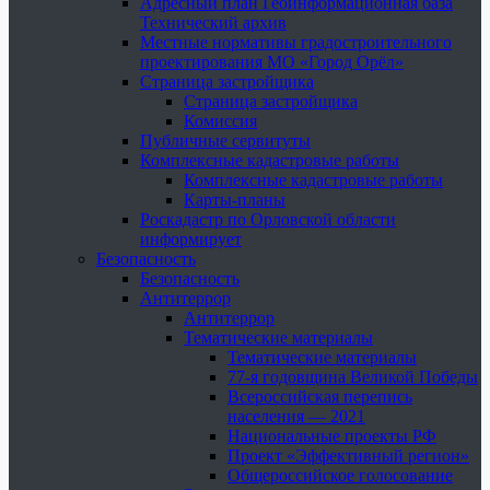
Адресный план Геоинформационная база
Технический архив
Местные нормативы градостроительного
проектирования МО «Город Орёл»
Страница застройщика
Страница застройщика
Комиссия
Публичные сервитуты
Комплексные кадастровые работы
Комплексные кадастровые работы
Карты-планы
Роскадастр по Орловской области
информирует
Безопасность
Безопасность
Антитеррор
Антитеррор
Тематические материалы
Тематические материалы
77-я годовщина Великой Победы
Всероссийская перепись
населения — 2021
Национальные проекты РФ
Проект «Эффективный регион»
Общероссийское голосование