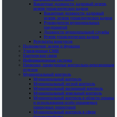
Вакантные должности, кадровый резерв,
резерв управленческих кадров
Вакантные должности, кадровый
резерв, резерв управленческих кадров
Руководители муниципальных
предприятий
Должности муниципальной службы
Резерв управленческих кадров
Результаты конкурсов
Полномочия, задачи и функции
Учрежденные СМИ
Партнерские связи
Информационные системы
Проверки, проведенные контрольно-ревизионным
отделом
Муниципальный контроль
Муниципальный контроль
Муниципальный лесной контроль
Муниципальный жилищный контроль
Муниципальный земельный контроль
Муниципальный контроль в области охраны
и использования особо охраняемых
природных территорий
Муниципальный контроль в сфере
благоустройства