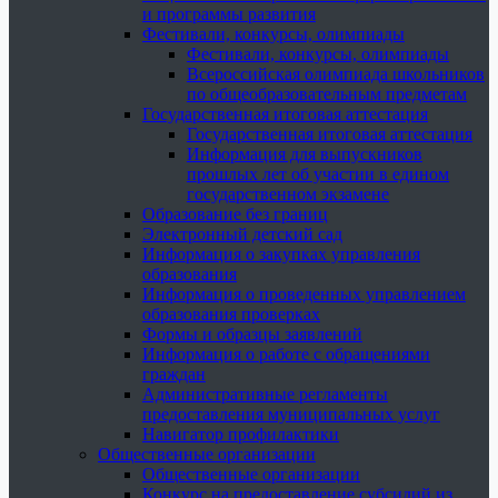
и программы развития
Фестивали, конкурсы, олимпиады
Фестивали, конкурсы, олимпиады
Всероссийская олимпиада школьников
по общеобразовательным предметам
Государственная итоговая аттестация
Государственная итоговая аттестация
Информация для выпускников
прошлых лет об участии в едином
государственном экзамене
Образование без границ
Электронный детский сад
Информация о закупках управления
образования
Информация о проведенных управлением
образования проверках
Формы и образцы заявлений
Информация о работе с обращениями
граждан
Административные регламенты
предоставления муниципальных услуг
Навигатор профилактики
Общественные организации
Общественные организации
Конкурс на предоставление субсидий из