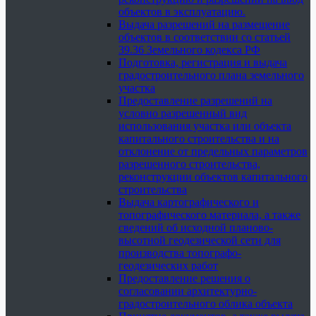
объектов в эксплуатацию.
Выдача разрешений на размещение
объектов в соответствии со статьей
39.36 Земельного кодекса РФ
Подготовка, регистрация и выдача
градостроительного плана земельного
участка
Предоставление разрешений на
условно разрешенный вид
использования участка или объекта
капитального строительства и на
отклонение от предельных параметров
разрешенного строительства,
реконструкции объектов капитального
строительства
Выдача картографического и
топографического материала, а также
сведений об исходной планово-
высотной геодезической сети для
производства топографо-
геодезических работ
Предоставление решения о
согласовании архитектурно-
градостроительного облика объекта