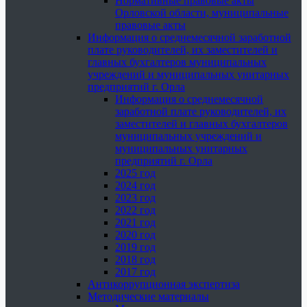
Нормативные правовые акты
Орловской области, муниципальные
правовые акты
Информация о среднемесячной заработной
плате руководителей, их заместителей и
главных бухгалтеров муниципальных
учреждений и муниципальных унитарных
предприятий г. Орла
Информация о среднемесячной
заработной плате руководителей, их
заместителей и главных бухгалтеров
муниципальных учреждений и
муниципальных унитарных
предприятий г. Орла
2025 год
2024 год
2023 год
2022 год
2021 год
2020 год
2019 год
2018 год
2017 год
Антикоррупционная экспертиза
Методические материалы