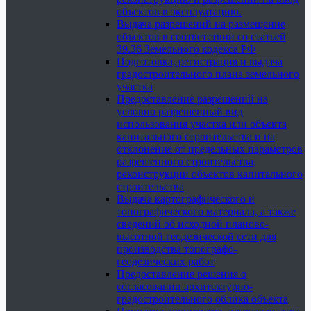
объектов в эксплуатацию.
Выдача разрешений на размещение
объектов в соответствии со статьей
39.36 Земельного кодекса РФ
Подготовка, регистрация и выдача
градостроительного плана земельного
участка
Предоставление разрешений на
условно разрешенный вид
использования участка или объекта
капитального строительства и на
отклонение от предельных параметров
разрешенного строительства,
реконструкции объектов капитального
строительства
Выдача картографического и
топографического материала, а также
сведений об исходной планово-
высотной геодезической сети для
производства топографо-
геодезических работ
Предоставление решения о
согласовании архитектурно-
градостроительного облика объекта