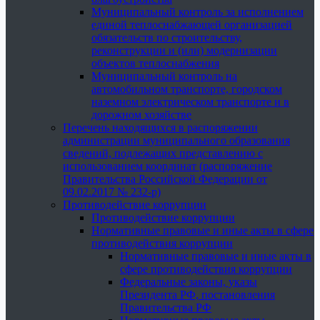
Муниципальный контроль за исполнением
единой теплоснабжающей организацией
обязательств по строительству,
реконструкции и (или) модернизации
объектов теплоснабжения
Муниципальный контроль на
автомобильном транспорте, городском
наземном электрическом транспорте и в
дорожном хозяйстве
Перечень находящихся в распоряжении
администрации муниципального образования
сведений, подлежащих представлению с
использованием координат (распоряжение
Правительства Российской Федерации от
09.02.2017 № 232-р)
Противодействие коррупции
Противодействие коррупции
Нормативные правовые и иные акты в сфере
противодействия коррупции
Нормативные правовые и иные акты в
сфере противодействия коррупции
Федеральные законы, указы
Президента РФ, постановления
Правительства РФ