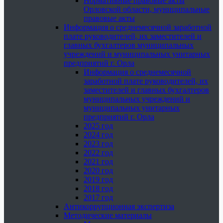
Нормативные правовые акты
Орловской области, муниципальные
правовые акты
Информация о среднемесячной заработной
плате руководителей, их заместителей и
главных бухгалтеров муниципальных
учреждений и муниципальных унитарных
предприятий г. Орла
Информация о среднемесячной
заработной плате руководителей, их
заместителей и главных бухгалтеров
муниципальных учреждений и
муниципальных унитарных
предприятий г. Орла
2025 год
2024 год
2023 год
2022 год
2021 год
2020 год
2019 год
2018 год
2017 год
Антикоррупционная экспертиза
Методические материалы