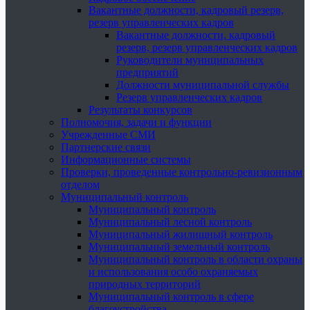
Вакантные должности, кадровый резерв,
резерв управленческих кадров
Вакантные должности, кадровый
резерв, резерв управленческих кадров
Руководители муниципальных
предприятий
Должности муниципальной службы
Резерв управленческих кадров
Результаты конкурсов
Полномочия, задачи и функции
Учрежденные СМИ
Партнерские связи
Информационные системы
Проверки, проведенные контрольно-ревизионным
отделом
Муниципальный контроль
Муниципальный контроль
Муниципальный лесной контроль
Муниципальный жилищный контроль
Муниципальный земельный контроль
Муниципальный контроль в области охраны
и использования особо охраняемых
природных территорий
Муниципальный контроль в сфере
благоустройства