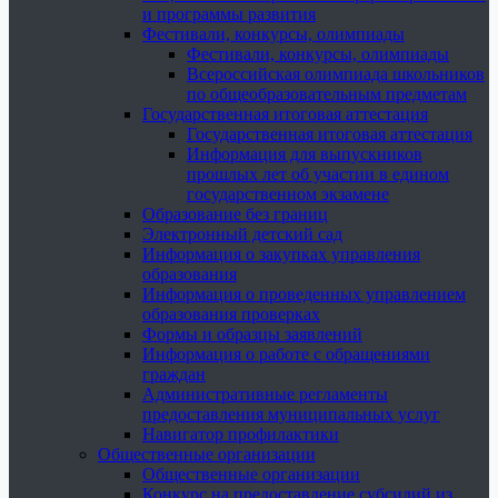
и программы развития
Фестивали, конкурсы, олимпиады
Фестивали, конкурсы, олимпиады
Всероссийская олимпиада школьников
по общеобразовательным предметам
Государственная итоговая аттестация
Государственная итоговая аттестация
Информация для выпускников
прошлых лет об участии в едином
государственном экзамене
Образование без границ
Электронный детский сад
Информация о закупках управления
образования
Информация о проведенных управлением
образования проверках
Формы и образцы заявлений
Информация о работе с обращениями
граждан
Административные регламенты
предоставления муниципальных услуг
Навигатор профилактики
Общественные организации
Общественные организации
Конкурс на предоставление субсидий из