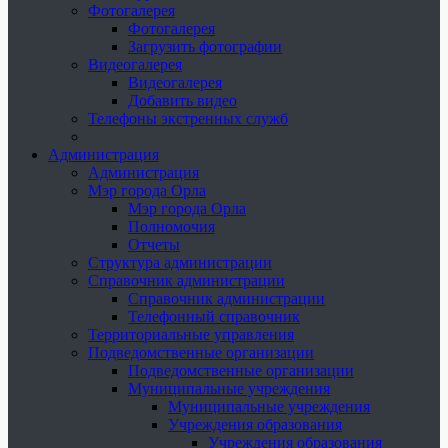
Фотогалерея
Фотогалерея
Загрузить фотографии
Видеогалерея
Видеогалерея
Добавить видео
Телефоны экстренных служб
Администрация
Администрация
Мэр города Орла
Мэр города Орла
Полномочия
Отчеты
Структура администрации
Справочник администрации
Справочник администрации
Телефонный справочник
Территориальные управления
Подведомственные организации
Подведомственные организации
Муниципальные учреждения
Муниципальные учреждения
Учреждения образования
Учреждения образования