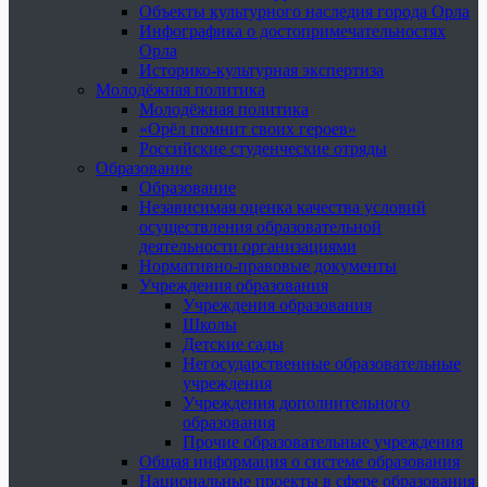
Объекты культурного наследия города Орла
Инфографика о достопримечательностях
Орла
Историко-культурная экспертиза
Молодёжная политика
Молодёжная политика
«Орёл помнит своих героев»
Российские студенческие отряды
Образование
Образование
Независимая оценка качества условий
осуществления образовательной
деятельности организациями
Нормативно-правовые документы
Учреждения образования
Учреждения образования
Школы
Детские сады
Негосударственные образовательные
учреждения
Учреждения дополнительного
образования
Прочие образовательные учреждения
Общая информация о системе образования
Национальные проекты в сфере образования