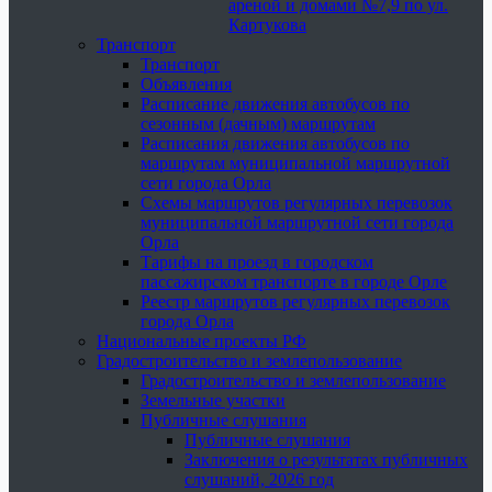
ареной и домами №7,9 по ул.
Картукова
Транспорт
Транспорт
Объявления
Расписание движения автобусов по
сезонным (дачным) маршрутам
Расписания движения автобусов по
маршрутам муниципальной маршрутной
сети города Орла
Схемы маршрутов регулярных перевозок
муниципальной маршрутной сети города
Орла
Тарифы на проезд в городском
пассажирском транспорте в городе Орле
Реестр маршрутов регулярных перевозок
города Орла
Национальные проекты РФ
Градостроительство и землепользование
Градостроительство и землепользование
Земельные участки
Публичные слушания
Публичные слушания
Заключения о результатах публичных
слушаний, 2026 год