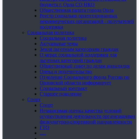
бюджета г. Орла СО НКО
Общественная палата города Орла
Реестр социально ориентированных
некоммерческих организаций - получателей
поддержки
Социальная политика
Социальная политика
Актуальные темы
Земля льготным категориям граждан
О мерах социальной поддержки для
льготных категорий граждан
Общественный совет по делам инвалидов
Опека и попечительство
Отделение Социального фонда России по
Орловской области информирует
Социальный контракт
Старшее поколение
Спорт
Спорт
Независимая оценка качества условий
осуществления деятельности организациями
физкультурно-спортивной направленности
ГТО
.....
......