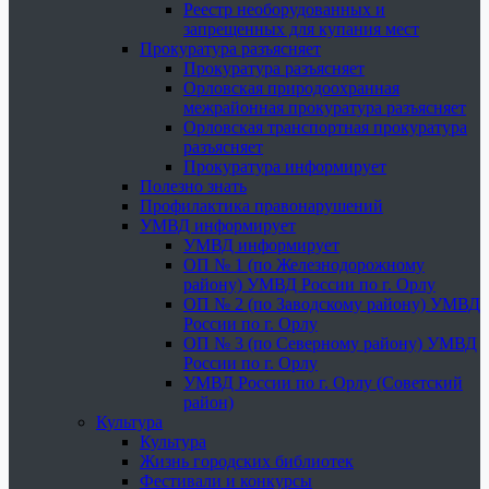
Реестр необорудованных и
запрещенных для купания мест
Прокуратура разъясняет
Прокуратура разъясняет
Орловская природоохранная
межрайонная прокуратура разъясняет
Орловская транспортная прокуратура
разъясняет
Прокуратура информирует
Полезно знать
Профилактика правонарушений
УМВД информирует
УМВД информирует
ОП № 1 (по Железнодорожному
району) УМВД России по г. Орлу
ОП № 2 (по Заводскому району) УМВД
России по г. Орлу
ОП № 3 (по Северному району) УМВД
России по г. Орлу
УМВД России по г. Орлу (Советский
район)
Культура
Культура
Жизнь городских библиотек
Фестивали и конкурсы