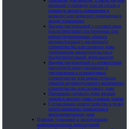
Принятие документов, а также выдача
решений о переводе или об отказе в
переводе жилого помещения в
нежилое или нежилого помещения в
жилое помещение
Выдача уведомлений о соответствии
(несоответствии) построенных или
реконструированных объекта
индивидуального жилищного
строительства или садового дома
требованиям законодательства о
градостроительной деятельности
Выдача уведомлений о соответствии
(несоответствии) указанных в
уведомлении о планируемых
строительстве или реконструкции
объекта индивидуального жилищного
строительства или садового дома
Признание садового дома жилым
домом и жилого дома садовым домом
Согласование переустройства и (или)
перепланировки помещения в
многоквартирном доме
Порядок установки и эксплуатации
информационных конструкций