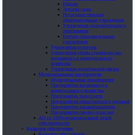
Школы
Детские сады
Негосударственные
образовательные учреждения
Учреждения дополнительного
образования
Прочие образовательные
учреждения
Учреждения культуры
Учреждения сферы строительства,
жилищного и коммунального
хозяйства
Учреждения издательской сферы
Муниципальные предприятия
Муниципальные предприятия
Предприятия жилищного и
коммунального хозяйства
Предприятия транспорта
Предприятия общественного питания
Предприятия здравоохранения
Предприятия прочих отраслей
АО со 100% муниципальной долей
собственности
Кадровое обеспечение
Кадровое обеспечение