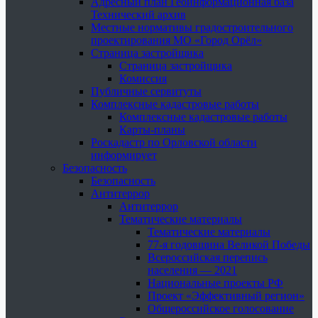
Адресный план Геоинформационная база
Технический архив
Местные нормативы градостроительного
проектирования МО «Город Орёл»
Страница застройщика
Страница застройщика
Комиссия
Публичные сервитуты
Комплексные кадастровые работы
Комплексные кадастровые работы
Карты-планы
Роскадастр по Орловской области
информирует
Безопасность
Безопасность
Антитеррор
Антитеррор
Тематические материалы
Тематические материалы
77-я годовщина Великой Победы
Всероссийская перепись
населения — 2021
Национальные проекты РФ
Проект «Эффективный регион»
Общероссийское голосование