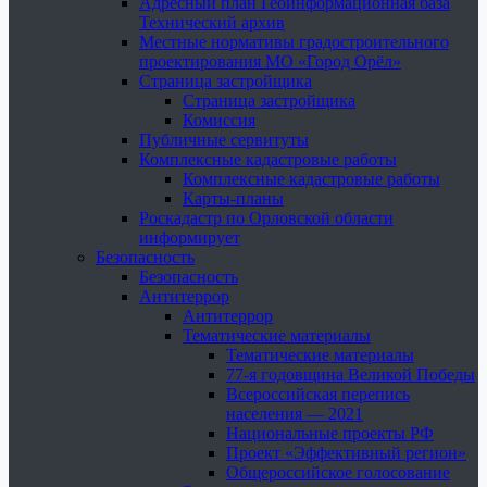
Адресный план Геоинформационная база
Технический архив
Местные нормативы градостроительного
проектирования МО «Город Орёл»
Страница застройщика
Страница застройщика
Комиссия
Публичные сервитуты
Комплексные кадастровые работы
Комплексные кадастровые работы
Карты-планы
Роскадастр по Орловской области
информирует
Безопасность
Безопасность
Антитеррор
Антитеррор
Тематические материалы
Тематические материалы
77-я годовщина Великой Победы
Всероссийская перепись
населения — 2021
Национальные проекты РФ
Проект «Эффективный регион»
Общероссийское голосование