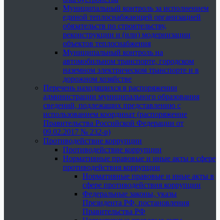
Муниципальный контроль за исполнением
единой теплоснабжающей организацией
обязательств по строительству,
реконструкции и (или) модернизации
объектов теплоснабжения
Муниципальный контроль на
автомобильном транспорте, городском
наземном электрическом транспорте и в
дорожном хозяйстве
Перечень находящихся в распоряжении
администрации муниципального образования
сведений, подлежащих представлению с
использованием координат (распоряжение
Правительства Российской Федерации от
09.02.2017 № 232-р)
Противодействие коррупции
Противодействие коррупции
Нормативные правовые и иные акты в сфере
противодействия коррупции
Нормативные правовые и иные акты в
сфере противодействия коррупции
Федеральные законы, указы
Президента РФ, постановления
Правительства РФ