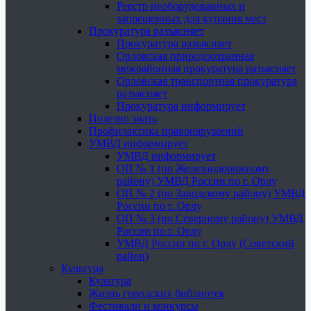
Реестр необорудованных и
запрещенных для купания мест
Прокуратура разъясняет
Прокуратура разъясняет
Орловская природоохранная
межрайонная прокуратура разъясняет
Орловская транспортная прокуратура
разъясняет
Прокуратура информирует
Полезно знать
Профилактика правонарушений
УМВД информирует
УМВД информирует
ОП № 1 (по Железнодорожному
району) УМВД России по г. Орлу
ОП № 2 (по Заводскому району) УМВД
России по г. Орлу
ОП № 3 (по Северному району) УМВД
России по г. Орлу
УМВД России по г. Орлу (Советский
район)
Культура
Культура
Жизнь городских библиотек
Фестивали и конкурсы