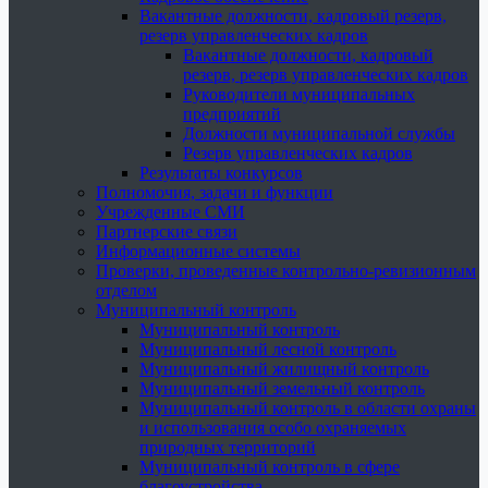
Вакантные должности, кадровый резерв,
резерв управленческих кадров
Вакантные должности, кадровый
резерв, резерв управленческих кадров
Руководители муниципальных
предприятий
Должности муниципальной службы
Резерв управленческих кадров
Результаты конкурсов
Полномочия, задачи и функции
Учрежденные СМИ
Партнерские связи
Информационные системы
Проверки, проведенные контрольно-ревизионным
отделом
Муниципальный контроль
Муниципальный контроль
Муниципальный лесной контроль
Муниципальный жилищный контроль
Муниципальный земельный контроль
Муниципальный контроль в области охраны
и использования особо охраняемых
природных территорий
Муниципальный контроль в сфере
благоустройства