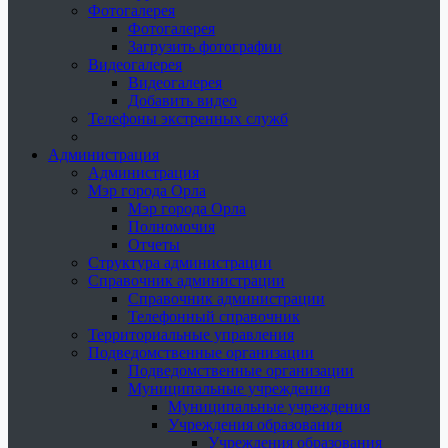
Фотогалерея
Фотогалерея
Загрузить фотографии
Видеогалерея
Видеогалерея
Добавить видео
Телефоны экстренных служб
Администрация
Администрация
Мэр города Орла
Мэр города Орла
Полномочия
Отчеты
Структура администрации
Справочник администрации
Справочник администрации
Телефонный справочник
Территориальные управления
Подведомственные организации
Подведомственные организации
Муниципальные учреждения
Муниципальные учреждения
Учреждения образования
Учреждения образования