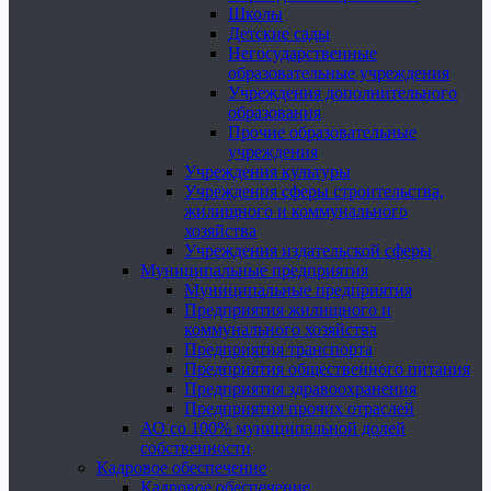
Школы
Детские сады
Негосударственные
образовательные учреждения
Учреждения дополнительного
образования
Прочие образовательные
учреждения
Учреждения культуры
Учреждения сферы строительства,
жилищного и коммунального
хозяйства
Учреждения издательской сферы
Муниципальные предприятия
Муниципальные предприятия
Предприятия жилищного и
коммунального хозяйства
Предприятия транспорта
Предприятия общественного питания
Предприятия здравоохранения
Предприятия прочих отраслей
АО со 100% муниципальной долей
собственности
Кадровое обеспечение
Кадровое обеспечение