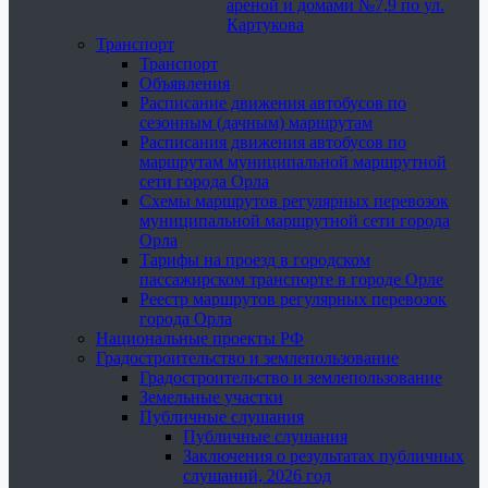
ареной и домами №7,9 по ул.
Картукова
Транспорт
Транспорт
Объявления
Расписание движения автобусов по
сезонным (дачным) маршрутам
Расписания движения автобусов по
маршрутам муниципальной маршрутной
сети города Орла
Схемы маршрутов регулярных перевозок
муниципальной маршрутной сети города
Орла
Тарифы на проезд в городском
пассажирском транспорте в городе Орле
Реестр маршрутов регулярных перевозок
города Орла
Национальные проекты РФ
Градостроительство и землепользование
Градостроительство и землепользование
Земельные участки
Публичные слушания
Публичные слушания
Заключения о результатах публичных
слушаний, 2026 год