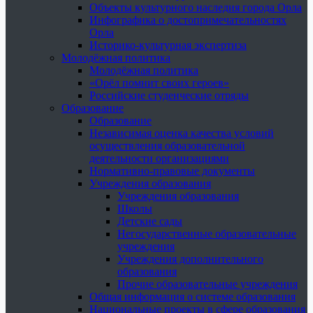
Объекты культурного наследия города Орла
Инфографика о достопримечательностях
Орла
Историко-культурная экспертиза
Молодёжная политика
Молодёжная политика
«Орёл помнит своих героев»
Российские студенческие отряды
Образование
Образование
Независимая оценка качества условий
осуществления образовательной
деятельности организациями
Нормативно-правовые документы
Учреждения образования
Учреждения образования
Школы
Детские сады
Негосударственные образовательные
учреждения
Учреждения дополнительного
образования
Прочие образовательные учреждения
Общая информация о системе образования
Национальные проекты в сфере образования