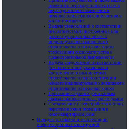
Принятие документов, а также выдача
решений о переводе или об отказе в
переводе жилого помещения в
нежилое или нежилого помещения в
жилое помещение
Выдача уведомлений о соответствии
(несоответствии) построенных или
реконструированных объекта
индивидуального жилищного
строительства или садового дома
требованиям законодательства о
градостроительной деятельности
Выдача уведомлений о соответствии
(несоответствии) указанных в
уведомлении о планируемых
строительстве или реконструкции
объекта индивидуального жилищного
строительства или садового дома
Признание садового дома жилым
домом и жилого дома садовым домом
Согласование переустройства и (или)
перепланировки помещения в
многоквартирном доме
Порядок установки и эксплуатации
информационных конструкций