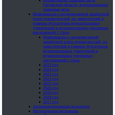
Нормативные правовые акты
Орловской области, муниципальные
правовые акты
Информация о среднемесячной заработной
плате руководителей, их заместителей и
главных бухгалтеров муниципальных
учреждений и муниципальных унитарных
предприятий г. Орла
Информация о среднемесячной
заработной плате руководителей, их
заместителей и главных бухгалтеров
муниципальных учреждений и
муниципальных унитарных
предприятий г. Орла
2025 год
2024 год
2023 год
2022 год
2021 год
2020 год
2019 год
2018 год
2017 год
Антикоррупционная экспертиза
Методические материалы