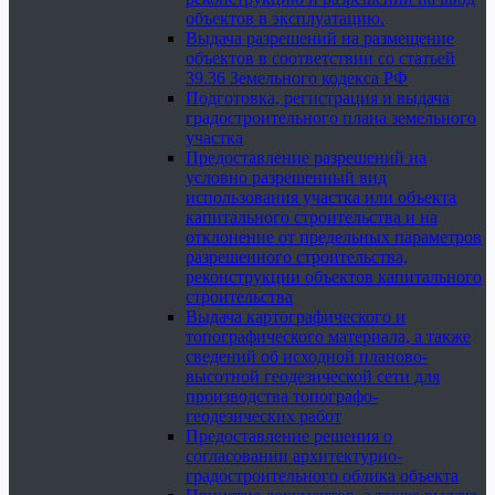
объектов в эксплуатацию.
Выдача разрешений на размещение
объектов в соответствии со статьей
39.36 Земельного кодекса РФ
Подготовка, регистрация и выдача
градостроительного плана земельного
участка
Предоставление разрешений на
условно разрешенный вид
использования участка или объекта
капитального строительства и на
отклонение от предельных параметров
разрешенного строительства,
реконструкции объектов капитального
строительства
Выдача картографического и
топографического материала, а также
сведений об исходной планово-
высотной геодезической сети для
производства топографо-
геодезических работ
Предоставление решения о
согласовании архитектурно-
градостроительного облика объекта