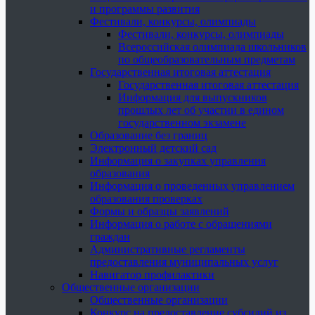
и программы развития
Фестивали, конкурсы, олимпиады
Фестивали, конкурсы, олимпиады
Всероссийская олимпиада школьников
по общеобразовательным предметам
Государственная итоговая аттестация
Государственная итоговая аттестация
Информация для выпускников
прошлых лет об участии в едином
государственном экзамене
Образование без границ
Электронный детский сад
Информация о закупках управления
образования
Информация о проведенных управлением
образования проверках
Формы и образцы заявлений
Информация о работе с обращениями
граждан
Административные регламенты
предоставления муниципальных услуг
Навигатор профилактики
Общественные организации
Общественные организации
Конкурс на предоставление субсидий из