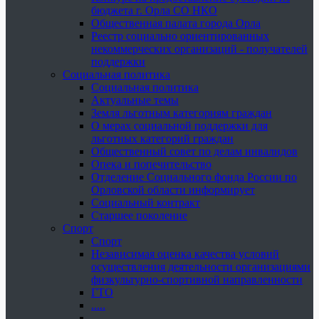
бюджета г. Орла СО НКО
Общественная палата города Орла
Реестр социально ориентированных
некоммерческих организаций - получателей
поддержки
Социальная политика
Социальная политика
Актуальные темы
Земля льготным категориям граждан
О мерах социальной поддержки для
льготных категорий граждан
Общественный совет по делам инвалидов
Опека и попечительство
Отделение Социального фонда России по
Орловской области информирует
Социальный контракт
Старшее поколение
Спорт
Спорт
Независимая оценка качества условий
осуществления деятельности организациями
физкультурно-спортивной направленности
ГТО
.....
......