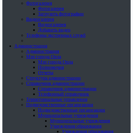
Фотогалерея
Фотогалерея
Загрузить фотографии
Видеогалерея
Видеогалерея
Добавить видео
Телефоны экстренных служб
Администрация
Администрация
Мэр города Орла
Мэр города Орла
Полномочия
Отчеты
Структура администрации
Справочник администрации
Справочник администрации
Телефонный справочник
Территориальные управления
Подведомственные организации
Подведомственные организации
Муниципальные учреждения
Муниципальные учреждения
Учреждения образования
Учреждения образования