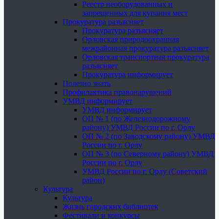
Реестр необорудованных и
запрещенных для купания мест
Прокуратура разъясняет
Прокуратура разъясняет
Орловская природоохранная
межрайонная прокуратура разъясняет
Орловская транспортная прокуратура
разъясняет
Прокуратура информирует
Полезно знать
Профилактика правонарушений
УМВД информирует
УМВД информирует
ОП № 1 (по Железнодорожному
району) УМВД России по г. Орлу
ОП № 2 (по Заводскому району) УМВД
России по г. Орлу
ОП № 3 (по Северному району) УМВД
России по г. Орлу
УМВД России по г. Орлу (Советский
район)
Культура
Культура
Жизнь городских библиотек
Фестивали и конкурсы