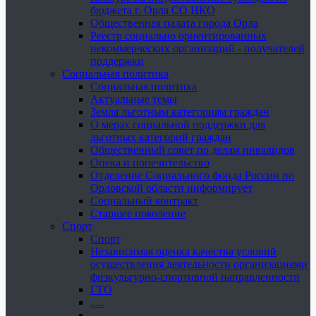
бюджета г. Орла СО НКО
Общественная палата города Орла
Реестр социально ориентированных
некоммерческих организаций - получателей
поддержки
Социальная политика
Социальная политика
Актуальные темы
Земля льготным категориям граждан
О мерах социальной поддержки для
льготных категорий граждан
Общественный совет по делам инвалидов
Опека и попечительство
Отделение Социального фонда России по
Орловской области информирует
Социальный контракт
Старшее поколение
Спорт
Спорт
Независимая оценка качества условий
осуществления деятельности организациями
физкультурно-спортивной направленности
ГТО
.....
......