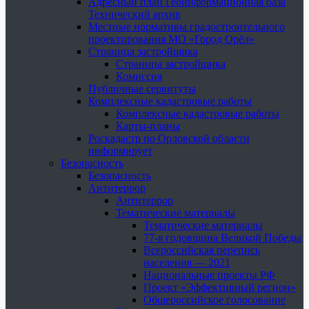
Адресный план Геоинформационная база
Технический архив
Местные нормативы градостроительного
проектирования МО «Город Орёл»
Страница застройщика
Страница застройщика
Комиссия
Публичные сервитуты
Комплексные кадастровые работы
Комплексные кадастровые работы
Карты-планы
Роскадастр по Орловской области
информирует
Безопасность
Безопасность
Антитеррор
Антитеррор
Тематические материалы
Тематические материалы
77-я годовщина Великой Победы
Всероссийская перепись
населения — 2021
Национальные проекты РФ
Проект «Эффективный регион»
Общероссийское голосование