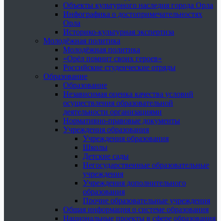
Объекты культурного наследия города Орла
Инфографика о достопримечательностях
Орла
Историко-культурная экспертиза
Молодёжная политика
Молодёжная политика
«Орёл помнит своих героев»
Российские студенческие отряды
Образование
Образование
Независимая оценка качества условий
осуществления образовательной
деятельности организациями
Нормативно-правовые документы
Учреждения образования
Учреждения образования
Школы
Детские сады
Негосударственные образовательные
учреждения
Учреждения дополнительного
образования
Прочие образовательные учреждения
Общая информация о системе образования
Национальные проекты в сфере образования