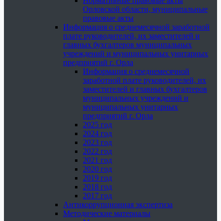
Нормативные правовые акты
Орловской области, муниципальные
правовые акты
Информация о среднемесячной заработной
плате руководителей, их заместителей и
главных бухгалтеров муниципальных
учреждений и муниципальных унитарных
предприятий г. Орла
Информация о среднемесячной
заработной плате руководителей, их
заместителей и главных бухгалтеров
муниципальных учреждений и
муниципальных унитарных
предприятий г. Орла
2025 год
2024 год
2023 год
2022 год
2021 год
2020 год
2019 год
2018 год
2017 год
Антикоррупционная экспертиза
Методические материалы