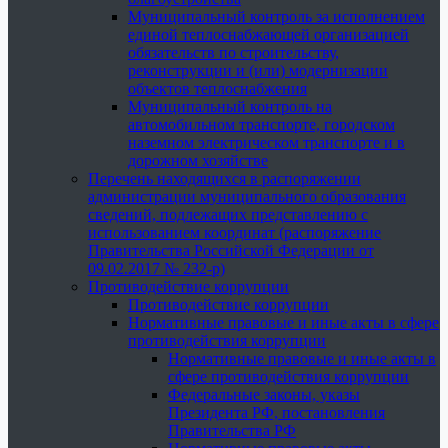
Муниципальный контроль за исполнением
единой теплоснабжающей организацией
обязательств по строительству,
реконструкции и (или) модернизации
объектов теплоснабжения
Муниципальный контроль на
автомобильном транспорте, городском
наземном электрическом транспорте и в
дорожном хозяйстве
Перечень находящихся в распоряжении
администрации муниципального образования
сведений, подлежащих представлению с
использованием координат (распоряжение
Правительства Российской Федерации от
09.02.2017 № 232-р)
Противодействие коррупции
Противодействие коррупции
Нормативные правовые и иные акты в сфере
противодействия коррупции
Нормативные правовые и иные акты в
сфере противодействия коррупции
Федеральные законы, указы
Президента РФ, постановления
Правительства РФ