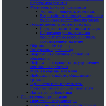
и программы развития
Фестивали, конкурсы, олимпиады
Фестивали, конкурсы, олимпиады
Всероссийская олимпиада школьников
по общеобразовательным предметам
Государственная итоговая аттестация
Государственная итоговая аттестация
Информация для выпускников
прошлых лет об участии в едином
государственном экзамене
Образование без границ
Электронный детский сад
Информация о закупках управления
образования
Информация о проведенных управлением
образования проверках
Формы и образцы заявлений
Информация о работе с обращениями
граждан
Административные регламенты
предоставления муниципальных услуг
Навигатор профилактики
Общественные организации
Общественные организации
Конкурс на предоставление субсидий из