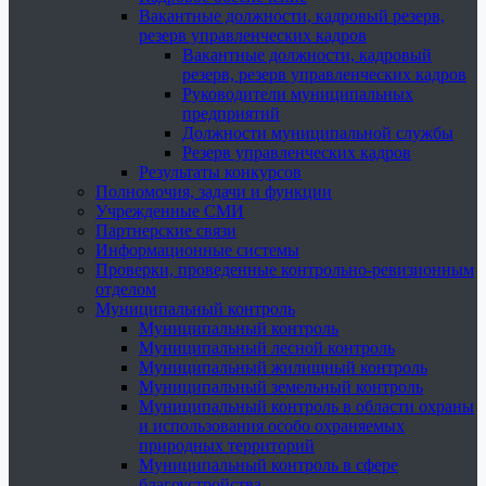
Вакантные должности, кадровый резерв,
резерв управленческих кадров
Вакантные должности, кадровый
резерв, резерв управленческих кадров
Руководители муниципальных
предприятий
Должности муниципальной службы
Резерв управленческих кадров
Результаты конкурсов
Полномочия, задачи и функции
Учрежденные СМИ
Партнерские связи
Информационные системы
Проверки, проведенные контрольно-ревизионным
отделом
Муниципальный контроль
Муниципальный контроль
Муниципальный лесной контроль
Муниципальный жилищный контроль
Муниципальный земельный контроль
Муниципальный контроль в области охраны
и использования особо охраняемых
природных территорий
Муниципальный контроль в сфере
благоустройства