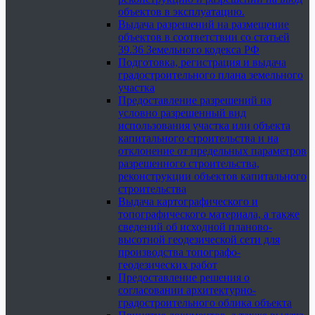
объектов в эксплуатацию.
Выдача разрешений на размещение
объектов в соответствии со статьей
39.36 Земельного кодекса РФ
Подготовка, регистрация и выдача
градостроительного плана земельного
участка
Предоставление разрешений на
условно разрешенный вид
использования участка или объекта
капитального строительства и на
отклонение от предельных параметров
разрешенного строительства,
реконструкции объектов капитального
строительства
Выдача картографического и
топографического материала, а также
сведений об исходной планово-
высотной геодезической сети для
производства топографо-
геодезических работ
Предоставление решения о
согласовании архитектурно-
градостроительного облика объекта