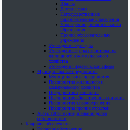
Школы
Детские сады
Негосударственные
образовательные учреждения
Учреждения дополнительного
образования
Прочие образовательные
учреждения
Учреждения культуры
Учреждения сферы строительства,
жилищного и коммунального
хозяйства
Учреждения издательской сферы
Муниципальные предприятия
Муниципальные предприятия
Предприятия жилищного и
коммунального хозяйства
Предприятия транспорта
Предприятия общественного питания
Предприятия здравоохранения
Предприятия прочих отраслей
АО со 100% муниципальной долей
собственности
Кадровое обеспечение
Кадровое обеспечение