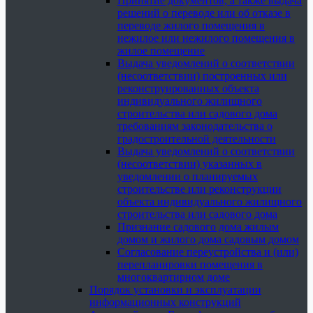
Принятие документов, а также выдача
решений о переводе или об отказе в
переводе жилого помещения в
нежилое или нежилого помещения в
жилое помещение
Выдача уведомлений о соответствии
(несоответствии) построенных или
реконструированных объекта
индивидуального жилищного
строительства или садового дома
требованиям законодательства о
градостроительной деятельности
Выдача уведомлений о соответствии
(несоответствии) указанных в
уведомлении о планируемых
строительстве или реконструкции
объекта индивидуального жилищного
строительства или садового дома
Признание садового дома жилым
домом и жилого дома садовым домом
Согласование переустройства и (или)
перепланировки помещения в
многоквартирном доме
Порядок установки и эксплуатации
информационных конструкций