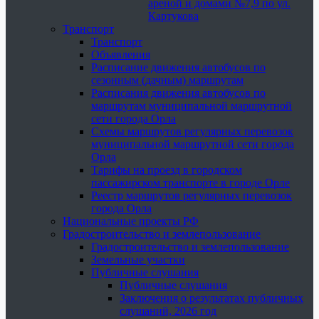
ареной и домами №7,9 по ул.
Картукова
Транспорт
Транспорт
Объявления
Расписание движения автобусов по
сезонным (дачным) маршрутам
Расписания движения автобусов по
маршрутам муниципальной маршрутной
сети города Орла
Схемы маршрутов регулярных перевозок
муниципальной маршрутной сети города
Орла
Тарифы на проезд в городском
пассажирском транспорте в городе Орле
Реестр маршрутов регулярных перевозок
города Орла
Национальные проекты РФ
Градостроительство и землепользование
Градостроительство и землепользование
Земельные участки
Публичные слушания
Публичные слушания
Заключения о результатах публичных
слушаний, 2026 год