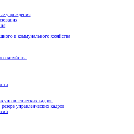
ные учреждения
азования
ния
щного и коммунального хозяйства
го хозяйства
ости
рв управленческих кадров
 резерв управленческих кадров
ятий