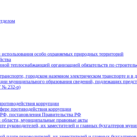
отделом
 использования особо охраняемых природных территорий
йства
ой теплоснабжающей организацией обязательств по строительс
ранспорте, городском наземном электрическом транспорте и в 
ции муниципального образования сведений, подлежащих предст
 № 232-р)
противодействия коррупции
фере противодействия коррупции
 РФ, постановления Правительства РФ
 области, муниципальные правовые акты
ате руководителей, их заместителей и главных бухгалтеров м
ой плате руководителей, их заместителей и главных бухгалте