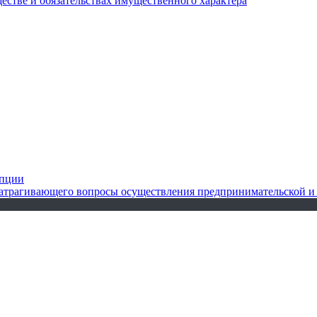
ществе и обязательствах имущественного характера
упции
 затрагивающего вопросы осуществления предпринимательской и