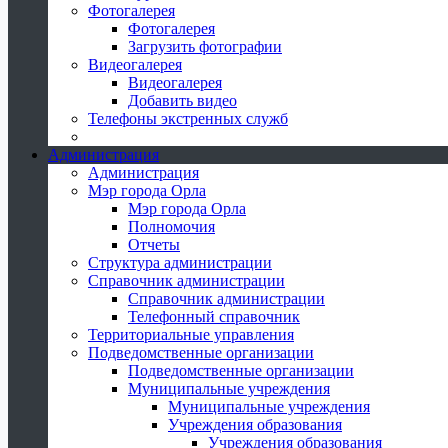
Фотогалерея
Фотогалерея
Загрузить фотографии
Видеогалерея
Видеогалерея
Добавить видео
Телефоны экстренных служб
Администрация
Администрация
Мэр города Орла
Мэр города Орла
Полномочия
Отчеты
Структура администрации
Справочник администрации
Справочник администрации
Телефонный справочник
Территориальные управления
Подведомственные организации
Подведомственные организации
Муниципальные учреждения
Муниципальные учреждения
Учреждения образования
Учреждения образования