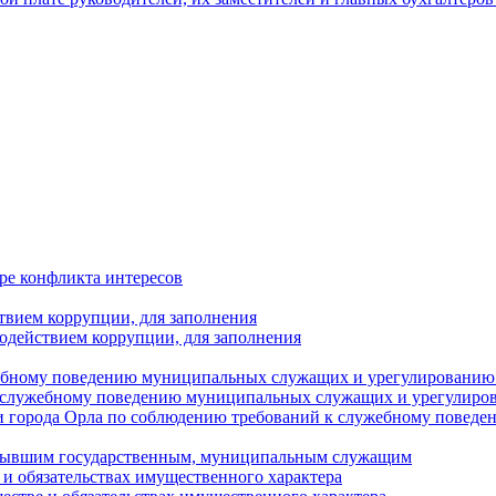
ре конфликта интересов
твием коррупции, для заполнения
одействием коррупции, для заполнения
ебному поведению муниципальных служащих и урегулированию 
 служебному поведению муниципальных служащих и урегулиро
 города Орла по соблюдению требований к служебному повед
с бывшим государственным, муниципальным служащим
е и обязательствах имущественного характера