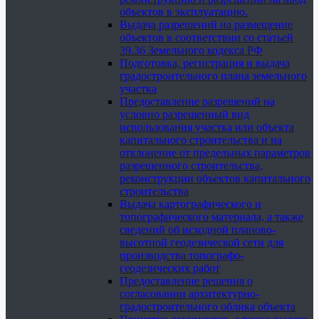
объектов в эксплуатацию.
Выдача разрешений на размещение
объектов в соответствии со статьей
39.36 Земельного кодекса РФ
Подготовка, регистрация и выдача
градостроительного плана земельного
участка
Предоставление разрешений на
условно разрешенный вид
использования участка или объекта
капитального строительства и на
отклонение от предельных параметров
разрешенного строительства,
реконструкции объектов капитального
строительства
Выдача картографического и
топографического материала, а также
сведений об исходной планово-
высотной геодезической сети для
производства топографо-
геодезических работ
Предоставление решения о
согласовании архитектурно-
градостроительного облика объекта