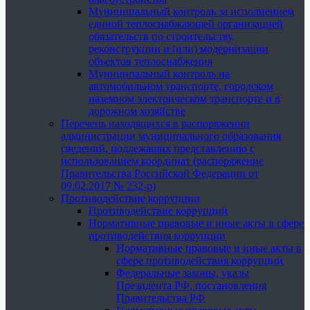
Муниципальный контроль за исполнением
единой теплоснабжающей организацией
обязательств по строительству,
реконструкции и (или) модернизации
объектов теплоснабжения
Муниципальный контроль на
автомобильном транспорте, городском
наземном электрическом транспорте и в
дорожном хозяйстве
Перечень находящихся в распоряжении
администрации муниципального образования
сведений, подлежащих представлению с
использованием координат (распоряжение
Правительства Российской Федерации от
09.02.2017 № 232-р)
Противодействие коррупции
Противодействие коррупции
Нормативные правовые и иные акты в сфере
противодействия коррупции
Нормативные правовые и иные акты в
сфере противодействия коррупции
Федеральные законы, указы
Президента РФ, постановления
Правительства РФ