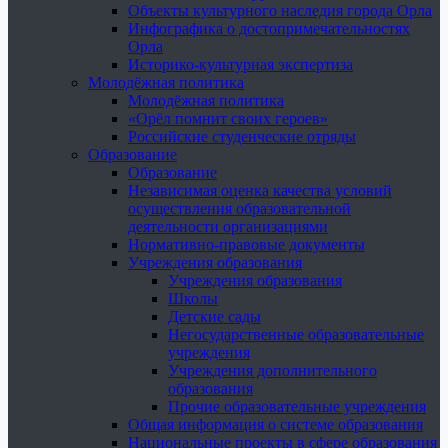
Объекты культурного наследия города Орла
Инфографика о достопримечательностях
Орла
Историко-культурная экспертиза
Молодёжная политика
Молодёжная политика
«Орёл помнит своих героев»
Российские студенческие отряды
Образование
Образование
Независимая оценка качества условий
осуществления образовательной
деятельности организациями
Нормативно-правовые документы
Учреждения образования
Учреждения образования
Школы
Детские сады
Негосударственные образовательные
учреждения
Учреждения дополнительного
образования
Прочие образовательные учреждения
Общая информация о системе образования
Национальные проекты в сфере образования