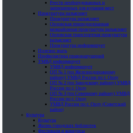
Реестр необорудованных и
запрещенных для купания мест
Прокуратура разъясняет
Прокуратура разъясняет
Орловская природоохранная
межрайонная прокуратура разъясняет
Орловская транспортная прокуратура
разъясняет
Прокуратура информирует
Полезно знать
Профилактика правонарушений
УМВД информирует
УМВД информирует
ОП № 1 (по Железнодорожному
району) УМВД России по г. Орлу
ОП № 2 (по Заводскому району) УМВД
России по г. Орлу
ОП № 3 (по Северному району) УМВД
России по г. Орлу
УМВД России по г. Орлу (Советский
район)
Культура
Культура
Жизнь городских библиотек
Фестивали и конкурсы