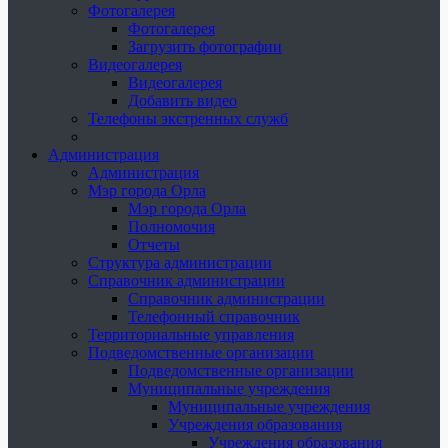
Фотогалерея
Фотогалерея
Загрузить фотографии
Видеогалерея
Видеогалерея
Добавить видео
Телефоны экстренных служб
Администрация
Администрация
Мэр города Орла
Мэр города Орла
Полномочия
Отчеты
Структура администрации
Справочник администрации
Справочник администрации
Телефонный справочник
Территориальные управления
Подведомственные организации
Подведомственные организации
Муниципальные учреждения
Муниципальные учреждения
Учреждения образования
Учреждения образования