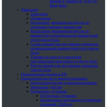
ареной и домами №7,9 по ул.
Картукова
Транспорт
Транспорт
Объявления
Расписание движения автобусов по
сезонным (дачным) маршрутам
Расписания движения автобусов по
маршрутам муниципальной маршрутной
сети города Орла
Схемы маршрутов регулярных перевозок
муниципальной маршрутной сети города
Орла
Тарифы на проезд в городском
пассажирском транспорте в городе Орле
Реестр маршрутов регулярных перевозок
города Орла
Национальные проекты РФ
Градостроительство и землепользование
Градостроительство и землепользование
Земельные участки
Публичные слушания
Публичные слушания
Заключения о результатах публичных
слушаний, 2026 год