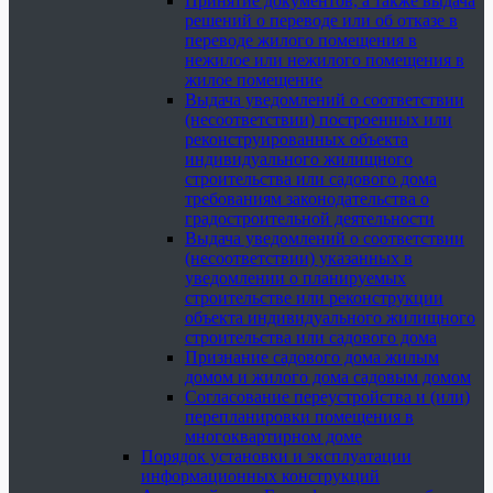
Принятие документов, а также выдача
решений о переводе или об отказе в
переводе жилого помещения в
нежилое или нежилого помещения в
жилое помещение
Выдача уведомлений о соответствии
(несоответствии) построенных или
реконструированных объекта
индивидуального жилищного
строительства или садового дома
требованиям законодательства о
градостроительной деятельности
Выдача уведомлений о соответствии
(несоответствии) указанных в
уведомлении о планируемых
строительстве или реконструкции
объекта индивидуального жилищного
строительства или садового дома
Признание садового дома жилым
домом и жилого дома садовым домом
Согласование переустройства и (или)
перепланировки помещения в
многоквартирном доме
Порядок установки и эксплуатации
информационных конструкций