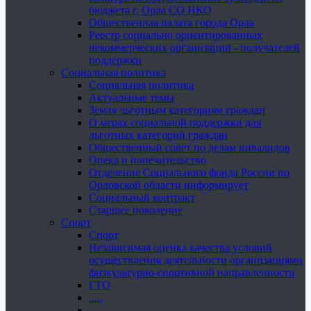
бюджета г. Орла СО НКО
Общественная палата города Орла
Реестр социально ориентированных
некоммерческих организаций - получателей
поддержки
Социальная политика
Социальная политика
Актуальные темы
Земля льготным категориям граждан
О мерах социальной поддержки для
льготных категорий граждан
Общественный совет по делам инвалидов
Опека и попечительство
Отделение Социального фонда России по
Орловской области информирует
Социальный контракт
Старшее поколение
Спорт
Спорт
Независимая оценка качества условий
осуществления деятельности организациями
физкультурно-спортивной направленности
ГТО
.....
......