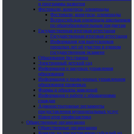
и программы развития
Фестивали, конкурсы, олимпиады
Фестивали, конкурсы, олимпиады
Всероссийская олимпиада школьников
по общеобразовательным предметам
Государственная итоговая аттестация
Государственная итоговая аттестация
Информация для выпускников
прошлых лет об участии в едином
государственном экзамене
Образование без границ
Электронный детский сад
Информация о закупках управления
образования
Информация о проведенных управлением
образования проверках
Формы и образцы заявлений
Информация о работе с обращениями
граждан
Административные регламенты
предоставления муниципальных услуг
Навигатор профилактики
Общественные организации
Общественные организации
Конкурс на предоставление субсидий из