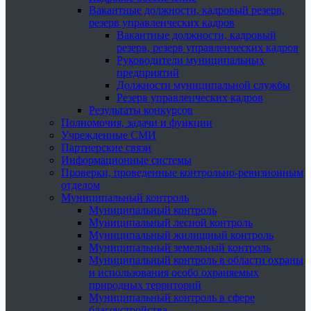
Вакантные должности, кадровый резерв,
резерв управленческих кадров
Вакантные должности, кадровый
резерв, резерв управленческих кадров
Руководители муниципальных
предприятий
Должности муниципальной службы
Резерв управленческих кадров
Результаты конкурсов
Полномочия, задачи и функции
Учрежденные СМИ
Партнерские связи
Информационные системы
Проверки, проведенные контрольно-ревизионным
отделом
Муниципальный контроль
Муниципальный контроль
Муниципальный лесной контроль
Муниципальный жилищный контроль
Муниципальный земельный контроль
Муниципальный контроль в области охраны
и использования особо охраняемых
природных территорий
Муниципальный контроль в сфере
благоустройства