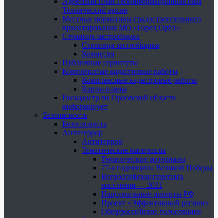
Адресный план Геоинформационная база
Технический архив
Местные нормативы градостроительного
проектирования МО «Город Орёл»
Страница застройщика
Страница застройщика
Комиссия
Публичные сервитуты
Комплексные кадастровые работы
Комплексные кадастровые работы
Карты-планы
Роскадастр по Орловской области
информирует
Безопасность
Безопасность
Антитеррор
Антитеррор
Тематические материалы
Тематические материалы
77-я годовщина Великой Победы
Всероссийская перепись
населения — 2021
Национальные проекты РФ
Проект «Эффективный регион»
Общероссийское голосование