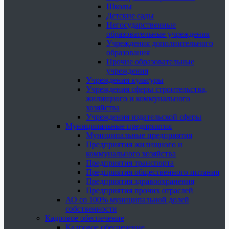
Школы
Детские сады
Негосударственные
образовательные учреждения
Учреждения дополнительного
образования
Прочие образовательные
учреждения
Учреждения культуры
Учреждения сферы строительства,
жилищного и коммунального
хозяйства
Учреждения издательской сферы
Муниципальные предприятия
Муниципальные предприятия
Предприятия жилищного и
коммунального хозяйства
Предприятия транспорта
Предприятия общественного питания
Предприятия здравоохранения
Предприятия прочих отраслей
АО со 100% муниципальной долей
собственности
Кадровое обеспечение
Кадровое обеспечение