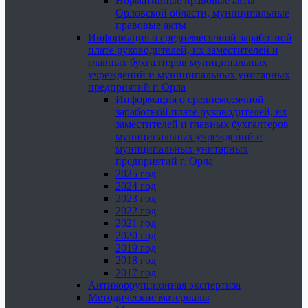
Нормативные правовые акты
Орловской области, муниципальные
правовые акты
Информация о среднемесячной заработной
плате руководителей, их заместителей и
главных бухгалтеров муниципальных
учреждений и муниципальных унитарных
предприятий г. Орла
Информация о среднемесячной
заработной плате руководителей, их
заместителей и главных бухгалтеров
муниципальных учреждений и
муниципальных унитарных
предприятий г. Орла
2025 год
2024 год
2023 год
2022 год
2021 год
2020 год
2019 год
2018 год
2017 год
Антикоррупционная экспертиза
Методические материалы