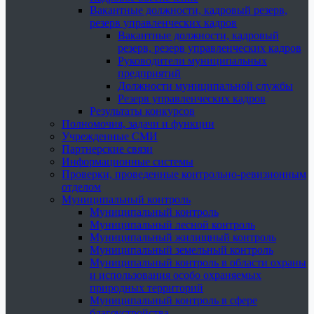
Вакантные должности, кадровый резерв,
резерв управленческих кадров
Вакантные должности, кадровый
резерв, резерв управленческих кадров
Руководители муниципальных
предприятий
Должности муниципальной службы
Резерв управленческих кадров
Результаты конкурсов
Полномочия, задачи и функции
Учрежденные СМИ
Партнерские связи
Информационные системы
Проверки, проведенные контрольно-ревизионным
отделом
Муниципальный контроль
Муниципальный контроль
Муниципальный лесной контроль
Муниципальный жилищный контроль
Муниципальный земельный контроль
Муниципальный контроль в области охраны
и использования особо охраняемых
природных территорий
Муниципальный контроль в сфере
благоустройства