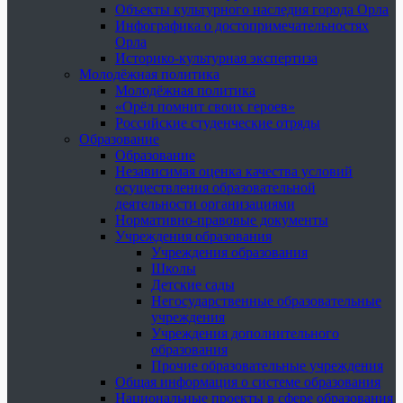
Объекты культурного наследия города Орла
Инфографика о достопримечательностях
Орла
Историко-культурная экспертиза
Молодёжная политика
Молодёжная политика
«Орёл помнит своих героев»
Российские студенческие отряды
Образование
Образование
Независимая оценка качества условий
осуществления образовательной
деятельности организациями
Нормативно-правовые документы
Учреждения образования
Учреждения образования
Школы
Детские сады
Негосударственные образовательные
учреждения
Учреждения дополнительного
образования
Прочие образовательные учреждения
Общая информация о системе образования
Национальные проекты в сфере образования