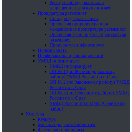
Реестр необорудованных и
запрещенных для купания мест
Прокуратура разъясняет
Прокуратура разъясняет
Орловская природоохранная
межрайонная прокуратура разъясняет
Орловская транспортная прокуратура
разъясняет
Прокуратура информирует
Полезно знать
Профилактика правонарушений
УМВД информирует
УМВД информирует
ОП № 1 (по Железнодорожному
району) УМВД России по г. Орлу
ОП № 2 (по Заводскому району) УМВД
России по г. Орлу
ОП № 3 (по Северному району) УМВД
России по г. Орлу
УМВД России по г. Орлу (Советский
район)
Культура
Культура
Жизнь городских библиотек
Фестивали и конкурсы