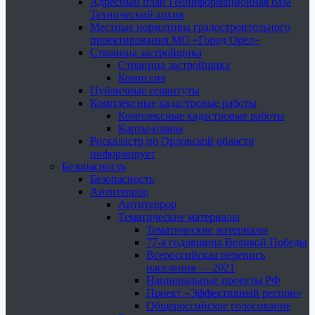
Адресный план Геоинформационная база
Технический архив
Местные нормативы градостроительного
проектирования МО «Город Орёл»
Страница застройщика
Страница застройщика
Комиссия
Публичные сервитуты
Комплексные кадастровые работы
Комплексные кадастровые работы
Карты-планы
Роскадастр по Орловской области
информирует
Безопасность
Безопасность
Антитеррор
Антитеррор
Тематические материалы
Тематические материалы
77-я годовщина Великой Победы
Всероссийская перепись
населения — 2021
Национальные проекты РФ
Проект «Эффективный регион»
Общероссийское голосование