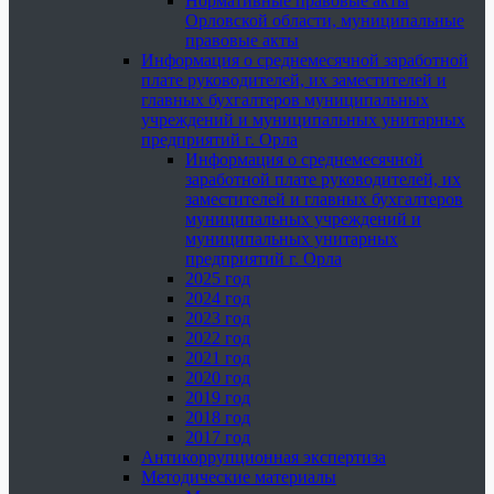
Нормативные правовые акты
Орловской области, муниципальные
правовые акты
Информация о среднемесячной заработной
плате руководителей, их заместителей и
главных бухгалтеров муниципальных
учреждений и муниципальных унитарных
предприятий г. Орла
Информация о среднемесячной
заработной плате руководителей, их
заместителей и главных бухгалтеров
муниципальных учреждений и
муниципальных унитарных
предприятий г. Орла
2025 год
2024 год
2023 год
2022 год
2021 год
2020 год
2019 год
2018 год
2017 год
Антикоррупционная экспертиза
Методические материалы