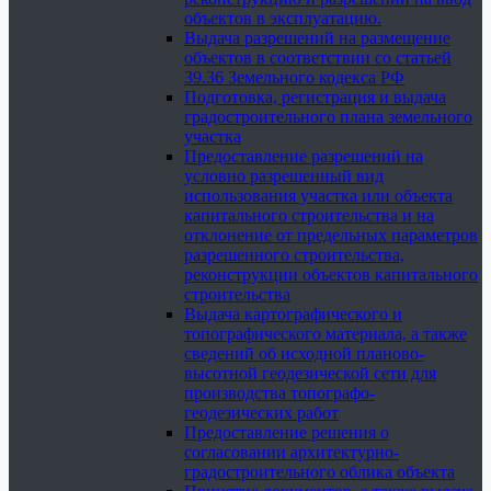
объектов в эксплуатацию.
Выдача разрешений на размещение
объектов в соответствии со статьей
39.36 Земельного кодекса РФ
Подготовка, регистрация и выдача
градостроительного плана земельного
участка
Предоставление разрешений на
условно разрешенный вид
использования участка или объекта
капитального строительства и на
отклонение от предельных параметров
разрешенного строительства,
реконструкции объектов капитального
строительства
Выдача картографического и
топографического материала, а также
сведений об исходной планово-
высотной геодезической сети для
производства топографо-
геодезических работ
Предоставление решения о
согласовании архитектурно-
градостроительного облика объекта