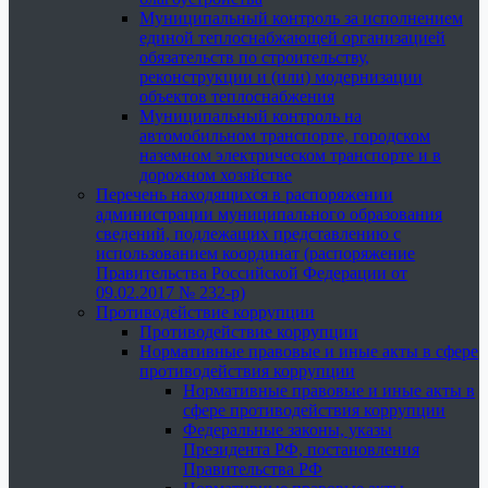
Муниципальный контроль за исполнением
единой теплоснабжающей организацией
обязательств по строительству,
реконструкции и (или) модернизации
объектов теплоснабжения
Муниципальный контроль на
автомобильном транспорте, городском
наземном электрическом транспорте и в
дорожном хозяйстве
Перечень находящихся в распоряжении
администрации муниципального образования
сведений, подлежащих представлению с
использованием координат (распоряжение
Правительства Российской Федерации от
09.02.2017 № 232-р)
Противодействие коррупции
Противодействие коррупции
Нормативные правовые и иные акты в сфере
противодействия коррупции
Нормативные правовые и иные акты в
сфере противодействия коррупции
Федеральные законы, указы
Президента РФ, постановления
Правительства РФ