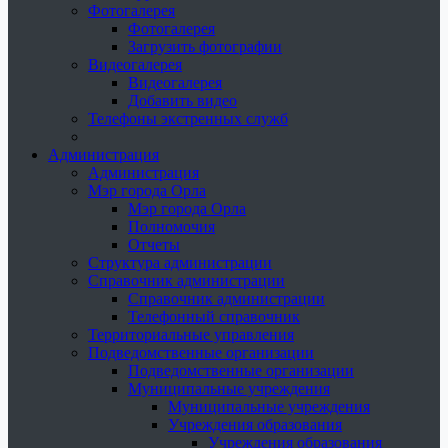
Фотогалерея
Фотогалерея
Загрузить фотографии
Видеогалерея
Видеогалерея
Добавить видео
Телефоны экстренных служб
Администрация
Администрация
Мэр города Орла
Мэр города Орла
Полномочия
Отчеты
Структура администрации
Справочник администрации
Справочник администрации
Телефонный справочник
Территориальные управления
Подведомственные организации
Подведомственные организации
Муниципальные учреждения
Муниципальные учреждения
Учреждения образования
Учреждения образования