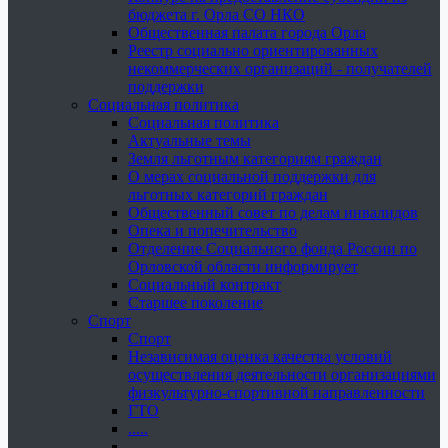
бюджета г. Орла СО НКО
Общественная палата города Орла
Реестр социально ориентированных
некоммерческих организаций - получателей
поддержки
Социальная политика
Социальная политика
Актуальные темы
Земля льготным категориям граждан
О мерах социальной поддержки для
льготных категорий граждан
Общественный совет по делам инвалидов
Опека и попечительство
Отделение Социального фонда России по
Орловской области информирует
Социальный контракт
Старшее поколение
Спорт
Спорт
Независимая оценка качества условий
осуществления деятельности организациями
физкультурно-спортивной направленности
ГТО
.....
......