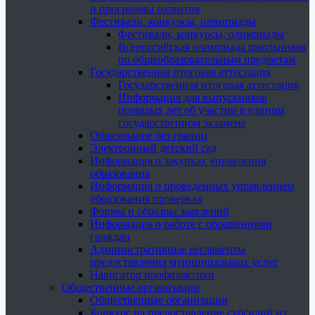
и программы развития
Фестивали, конкурсы, олимпиады
Фестивали, конкурсы, олимпиады
Всероссийская олимпиада школьников
по общеобразовательным предметам
Государственная итоговая аттестация
Государственная итоговая аттестация
Информация для выпускников
прошлых лет об участии в едином
государственном экзамене
Образование без границ
Электронный детский сад
Информация о закупках управления
образования
Информация о проведенных управлением
образования проверках
Формы и образцы заявлений
Информация о работе с обращениями
граждан
Административные регламенты
предоставления муниципальных услуг
Навигатор профилактики
Общественные организации
Общественные организации
Конкурс на предоставление субсидий из