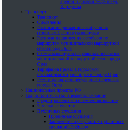
ареной и домами №7,9 по ул.
Картукова
Транспорт
Транспорт
Объявления
Расписание движения автобусов по
сезонным (дачным) маршрутам
Расписания движения автобусов по
маршрутам муниципальной маршрутной
сети города Орла
Схемы маршрутов регулярных перевозок
муниципальной маршрутной сети города
Орла
Тарифы на проезд в городском
пассажирском транспорте в городе Орле
Реестр маршрутов регулярных перевозок
города Орла
Национальные проекты РФ
Градостроительство и землепользование
Градостроительство и землепользование
Земельные участки
Публичные слушания
Публичные слушания
Заключения о результатах публичных
слушаний, 2026 год