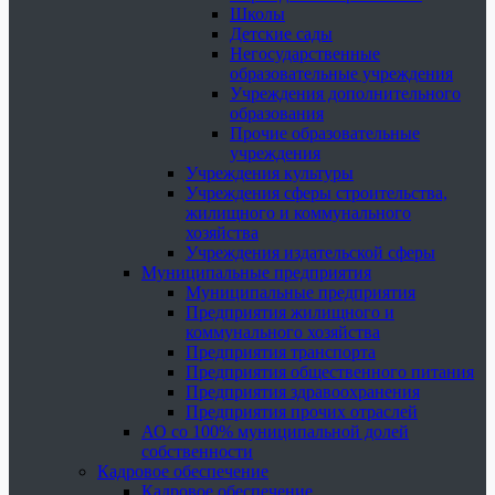
Школы
Детские сады
Негосударственные
образовательные учреждения
Учреждения дополнительного
образования
Прочие образовательные
учреждения
Учреждения культуры
Учреждения сферы строительства,
жилищного и коммунального
хозяйства
Учреждения издательской сферы
Муниципальные предприятия
Муниципальные предприятия
Предприятия жилищного и
коммунального хозяйства
Предприятия транспорта
Предприятия общественного питания
Предприятия здравоохранения
Предприятия прочих отраслей
АО со 100% муниципальной долей
собственности
Кадровое обеспечение
Кадровое обеспечение