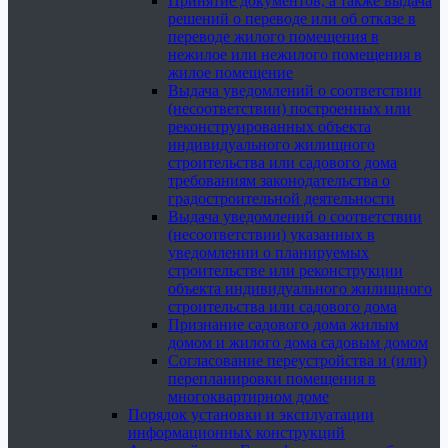
Принятие документов, а также выдача
решений о переводе или об отказе в
переводе жилого помещения в
нежилое или нежилого помещения в
жилое помещение
Выдача уведомлений о соответствии
(несоответствии) построенных или
реконструированных объекта
индивидуального жилищного
строительства или садового дома
требованиям законодательства о
градостроительной деятельности
Выдача уведомлений о соответствии
(несоответствии) указанных в
уведомлении о планируемых
строительстве или реконструкции
объекта индивидуального жилищного
строительства или садового дома
Признание садового дома жилым
домом и жилого дома садовым домом
Согласование переустройства и (или)
перепланировки помещения в
многоквартирном доме
Порядок установки и эксплуатации
информационных конструкций