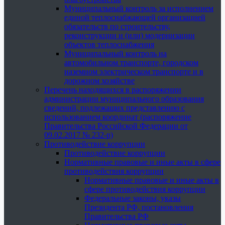
Муниципальный контроль за исполнением
единой теплоснабжающей организацией
обязательств по строительству,
реконструкции и (или) модернизации
объектов теплоснабжения
Муниципальный контроль на
автомобильном транспорте, городском
наземном электрическом транспорте и в
дорожном хозяйстве
Перечень находящихся в распоряжении
администрации муниципального образования
сведений, подлежащих представлению с
использованием координат (распоряжение
Правительства Российской Федерации от
09.02.2017 № 232-р)
Противодействие коррупции
Противодействие коррупции
Нормативные правовые и иные акты в сфере
противодействия коррупции
Нормативные правовые и иные акты в
сфере противодействия коррупции
Федеральные законы, указы
Президента РФ, постановления
Правительства РФ