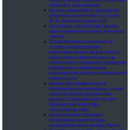
объектов в эксплуатацию.
Выдача разрешений на размещение
объектов в соответствии со статьей
39.36 Земельного кодекса РФ
Подготовка, регистрация и выдача
градостроительного плана земельного
участка
Предоставление разрешений на
условно разрешенный вид
использования участка или объекта
капитального строительства и на
отклонение от предельных параметров
разрешенного строительства,
реконструкции объектов капитального
строительства
Выдача картографического и
топографического материала, а также
сведений об исходной планово-
высотной геодезической сети для
производства топографо-
геодезических работ
Предоставление решения о
согласовании архитектурно-
градостроительного облика объекта