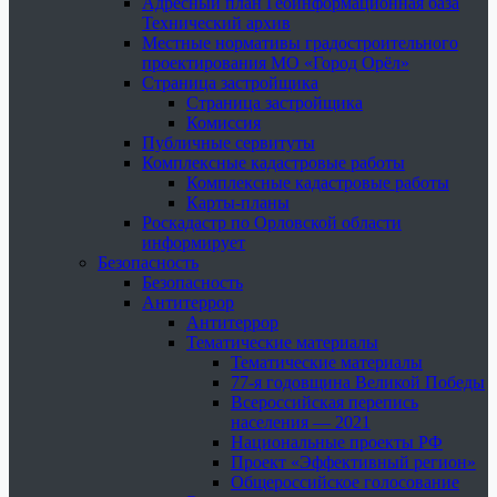
Адресный план Геоинформационная база
Технический архив
Местные нормативы градостроительного
проектирования МО «Город Орёл»
Страница застройщика
Страница застройщика
Комиссия
Публичные сервитуты
Комплексные кадастровые работы
Комплексные кадастровые работы
Карты-планы
Роскадастр по Орловской области
информирует
Безопасность
Безопасность
Антитеррор
Антитеррор
Тематические материалы
Тематические материалы
77-я годовщина Великой Победы
Всероссийская перепись
населения — 2021
Национальные проекты РФ
Проект «Эффективный регион»
Общероссийское голосование