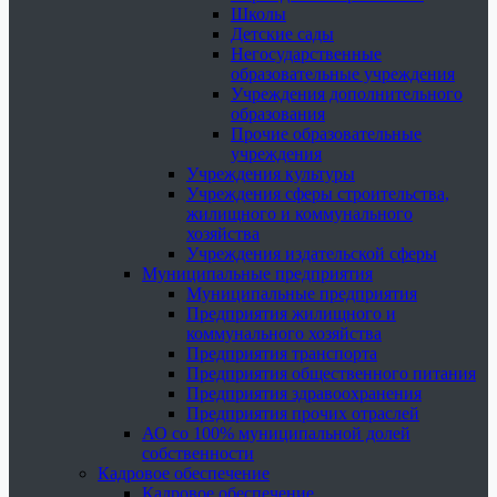
Школы
Детские сады
Негосударственные
образовательные учреждения
Учреждения дополнительного
образования
Прочие образовательные
учреждения
Учреждения культуры
Учреждения сферы строительства,
жилищного и коммунального
хозяйства
Учреждения издательской сферы
Муниципальные предприятия
Муниципальные предприятия
Предприятия жилищного и
коммунального хозяйства
Предприятия транспорта
Предприятия общественного питания
Предприятия здравоохранения
Предприятия прочих отраслей
АО со 100% муниципальной долей
собственности
Кадровое обеспечение
Кадровое обеспечение