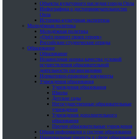
Объекты культурного наследия города Орла
Инфографика о достопримечательностях
Орла
Историко-культурная экспертиза
Молодёжная политика
Молодёжная политика
«Орёл помнит своих героев»
Российские студенческие отряды
Образование
Образование
Независимая оценка качества условий
осуществления образовательной
деятельности организациями
Нормативно-правовые документы
Учреждения образования
Учреждения образования
Школы
Детские сады
Негосударственные образовательные
учреждения
Учреждения дополнительного
образования
Прочие образовательные учреждения
Общая информация о системе образования
Национальные проекты в сфере образования