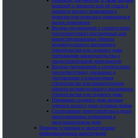
Принятие документов, а также выдача
решений о переводе или об отказе в
переводе жилого помещения в
нежилое или нежилого помещения в
жилое помещение
Выдача уведомлений о соответствии
(несоответствии) построенных или
реконструированных объекта
индивидуального жилищного
строительства или садового дома
требованиям законодательства о
градостроительной деятельности
Выдача уведомлений о соответствии
(несоответствии) указанных в
уведомлении о планируемых
строительстве или реконструкции
объекта индивидуального жилищного
строительства или садового дома
Признание садового дома жилым
домом и жилого дома садовым домом
Согласование переустройства и (или)
перепланировки помещения в
многоквартирном доме
Порядок установки и эксплуатации
информационных конструкций