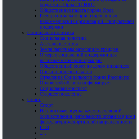
бюджета г. Орла СО НКО
Общественная палата города Орла
Реестр социально ориентированных
некоммерческих организаций - получателей
поддержки
Социальная политика
Социальная политика
Актуальные темы
Земля льготным категориям граждан
О мерах социальной поддержки для
льготных категорий граждан
Общественный совет по делам инвалидов
Опека и попечительство
Отделение Социального фонда России по
Орловской области информирует
Социальный контракт
Старшее поколение
Спорт
Спорт
Независимая оценка качества условий
осуществления деятельности организациями
физкультурно-спортивной направленности
ГТО
.....
......