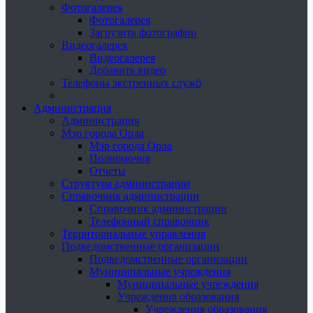
Фотогалерея
Фотогалерея
Загрузить фотографии
Видеогалерея
Видеогалерея
Добавить видео
Телефоны экстренных служб
Администрация
Администрация
Мэр города Орла
Мэр города Орла
Полномочия
Отчеты
Структура администрации
Справочник администрации
Справочник администрации
Телефонный справочник
Территориальные управления
Подведомственные организации
Подведомственные организации
Муниципальные учреждения
Муниципальные учреждения
Учреждения образования
Учреждения образования