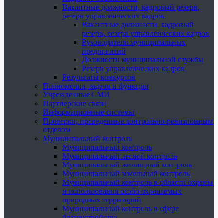
Вакантные должности, кадровый резерв,
резерв управленческих кадров
Вакантные должности, кадровый
резерв, резерв управленческих кадров
Руководители муниципальных
предприятий
Должности муниципальной службы
Резерв управленческих кадров
Результаты конкурсов
Полномочия, задачи и функции
Учрежденные СМИ
Партнерские связи
Информационные системы
Проверки, проведенные контрольно-ревизионным
отделом
Муниципальный контроль
Муниципальный контроль
Муниципальный лесной контроль
Муниципальный жилищный контроль
Муниципальный земельный контроль
Муниципальный контроль в области охраны
и использования особо охраняемых
природных территорий
Муниципальный контроль в сфере
благоустройства