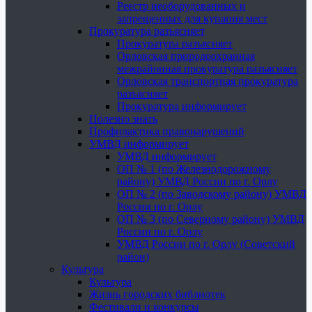
Реестр необорудованных и
запрещенных для купания мест
Прокуратура разъясняет
Прокуратура разъясняет
Орловская природоохранная
межрайонная прокуратура разъясняет
Орловская транспортная прокуратура
разъясняет
Прокуратура информирует
Полезно знать
Профилактика правонарушений
УМВД информирует
УМВД информирует
ОП № 1 (по Железнодорожному
району) УМВД России по г. Орлу
ОП № 2 (по Заводскому району) УМВД
России по г. Орлу
ОП № 3 (по Северному району) УМВД
России по г. Орлу
УМВД России по г. Орлу (Советский
район)
Культура
Культура
Жизнь городских библиотек
Фестивали и конкурсы