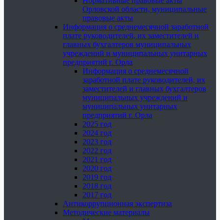
Нормативные правовые акты
Орловской области, муниципальные
правовые акты
Информация о среднемесячной заработной
плате руководителей, их заместителей и
главных бухгалтеров муниципальных
учреждений и муниципальных унитарных
предприятий г. Орла
Информация о среднемесячной
заработной плате руководителей, их
заместителей и главных бухгалтеров
муниципальных учреждений и
муниципальных унитарных
предприятий г. Орла
2025 год
2024 год
2023 год
2022 год
2021 год
2020 год
2019 год
2018 год
2017 год
Антикоррупционная экспертиза
Методические материалы