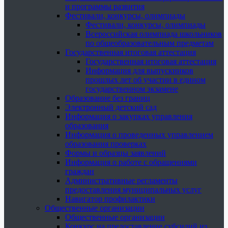
и программы развития
Фестивали, конкурсы, олимпиады
Фестивали, конкурсы, олимпиады
Всероссийская олимпиада школьников
по общеобразовательным предметам
Государственная итоговая аттестация
Государственная итоговая аттестация
Информация для выпускников
прошлых лет об участии в едином
государственном экзамене
Образование без границ
Электронный детский сад
Информация о закупках управления
образования
Информация о проведенных управлением
образования проверках
Формы и образцы заявлений
Информация о работе с обращениями
граждан
Административные регламенты
предоставления муниципальных услуг
Навигатор профилактики
Общественные организации
Общественные организации
Конкурс на предоставление субсидий из