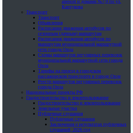
ареной и домами №7,9 по ул.
Картукова
Транспорт
Транспорт
Объявления
Расписание движения автобусов по
сезонным (дачным) маршрутам
Расписания движения автобусов по
маршрутам муниципальной маршрутной
сети города Орла
Схемы маршрутов регулярных перевозок
муниципальной маршрутной сети города
Орла
Тарифы на проезд в городском
пассажирском транспорте в городе Орле
Реестр маршрутов регулярных перевозок
города Орла
Национальные проекты РФ
Градостроительство и землепользование
Градостроительство и землепользование
Земельные участки
Публичные слушания
Публичные слушания
Заключения о результатах публичных
слушаний, 2026 год