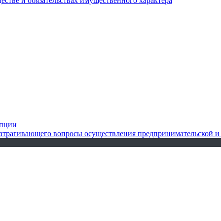
ществе и обязательствах имущественного характера
упции
 затрагивающего вопросы осуществления предпринимательской и