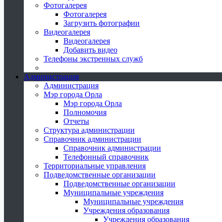
Фотогалерея
Фотогалерея
Загрузить фотографии
Видеогалерея
Видеогалерея
Добавить видео
Телефоны экстренных служб
Администрация
Администрация
Мэр города Орла
Мэр города Орла
Полномочия
Отчеты
Структура администрации
Справочник администрации
Справочник администрации
Телефонный справочник
Территориальные управления
Подведомственные организации
Подведомственные организации
Муниципальные учреждения
Муниципальные учреждения
Учреждения образования
Учреждения образования