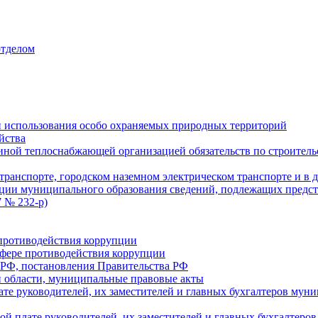
отделом
 использования особо охраняемых природных территорий
йства
ой теплоснабжающей организацией обязательств по строительс
ранспорте, городском наземном электрическом транспорте и в 
ции муниципального образования сведений, подлежащих предст
 № 232-р)
противодействия коррупции
фере противодействия коррупции
 РФ, постановления Правительства РФ
 области, муниципальные правовые акты
ате руководителей, их заместителей и главных бухгалтеров м
ой плате руководителей, их заместителей и главных бухгалте