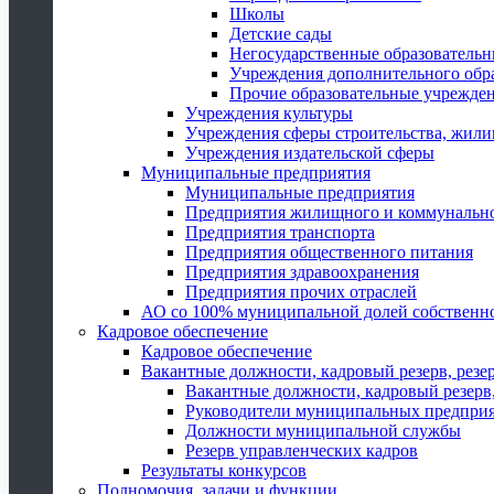
Школы
Детские сады
Негосударственные образователь
Учреждения дополнительного обр
Прочие образовательные учрежде
Учреждения культуры
Учреждения сферы строительства, жили
Учреждения издательской сферы
Муниципальные предприятия
Муниципальные предприятия
Предприятия жилищного и коммунально
Предприятия транспорта
Предприятия общественного питания
Предприятия здравоохранения
Предприятия прочих отраслей
АО со 100% муниципальной долей собственн
Кадровое обеспечение
Кадровое обеспечение
Вакантные должности, кадровый резерв, резе
Вакантные должности, кадровый резерв,
Руководители муниципальных предпри
Должности муниципальной службы
Резерв управленческих кадров
Результаты конкурсов
Полномочия, задачи и функции