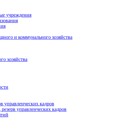
ные учреждения
азования
ния
щного и коммунального хозяйства
го хозяйства
ости
рв управленческих кадров
 резерв управленческих кадров
ятий