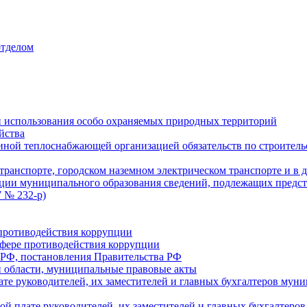
отделом
 использования особо охраняемых природных территорий
йства
ой теплоснабжающей организацией обязательств по строительс
ранспорте, городском наземном электрическом транспорте и в 
ции муниципального образования сведений, подлежащих предст
 № 232-р)
противодействия коррупции
фере противодействия коррупции
 РФ, постановления Правительства РФ
 области, муниципальные правовые акты
ате руководителей, их заместителей и главных бухгалтеров м
ой плате руководителей, их заместителей и главных бухгалте