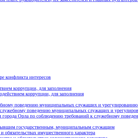
ре конфликта интересов
твием коррупции, для заполнения
одействием коррупции, для заполнения
ебному поведению муниципальных служащих и урегулированию 
 служебному поведению муниципальных служащих и урегулиро
 города Орла по соблюдению требований к служебному повед
с бывшим государственным, муниципальным служащим
е и обязательствах имущественного характера