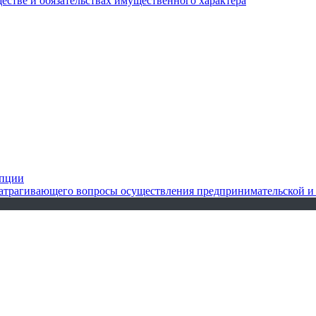
ществе и обязательствах имущественного характера
упции
 затрагивающего вопросы осуществления предпринимательской и