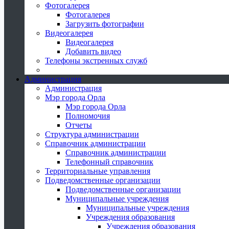
Фотогалерея
Фотогалерея
Загрузить фотографии
Видеогалерея
Видеогалерея
Добавить видео
Телефоны экстренных служб
Администрация
Администрация
Мэр города Орла
Мэр города Орла
Полномочия
Отчеты
Структура администрации
Справочник администрации
Справочник администрации
Телефонный справочник
Территориальные управления
Подведомственные организации
Подведомственные организации
Муниципальные учреждения
Муниципальные учреждения
Учреждения образования
Учреждения образования