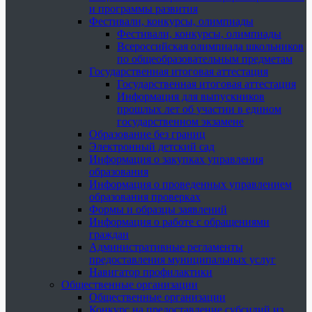
и программы развития
Фестивали, конкурсы, олимпиады
Фестивали, конкурсы, олимпиады
Всероссийская олимпиада школьников
по общеобразовательным предметам
Государственная итоговая аттестация
Государственная итоговая аттестация
Информация для выпускников
прошлых лет об участии в едином
государственном экзамене
Образование без границ
Электронный детский сад
Информация о закупках управления
образования
Информация о проведенных управлением
образования проверках
Формы и образцы заявлений
Информация о работе с обращениями
граждан
Административные регламенты
предоставления муниципальных услуг
Навигатор профилактики
Общественные организации
Общественные организации
Конкурс на предоставление субсидий из