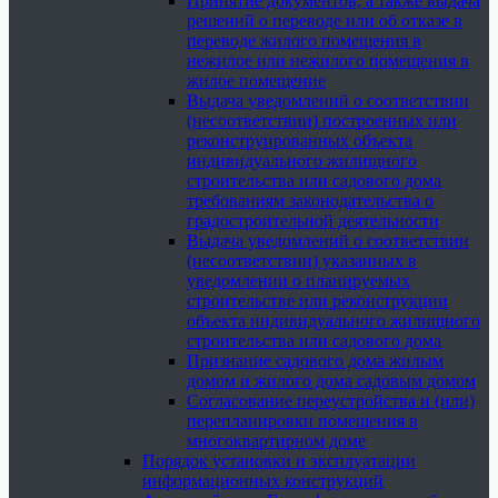
Принятие документов, а также выдача
решений о переводе или об отказе в
переводе жилого помещения в
нежилое или нежилого помещения в
жилое помещение
Выдача уведомлений о соответствии
(несоответствии) построенных или
реконструированных объекта
индивидуального жилищного
строительства или садового дома
требованиям законодательства о
градостроительной деятельности
Выдача уведомлений о соответствии
(несоответствии) указанных в
уведомлении о планируемых
строительстве или реконструкции
объекта индивидуального жилищного
строительства или садового дома
Признание садового дома жилым
домом и жилого дома садовым домом
Согласование переустройства и (или)
перепланировки помещения в
многоквартирном доме
Порядок установки и эксплуатации
информационных конструкций