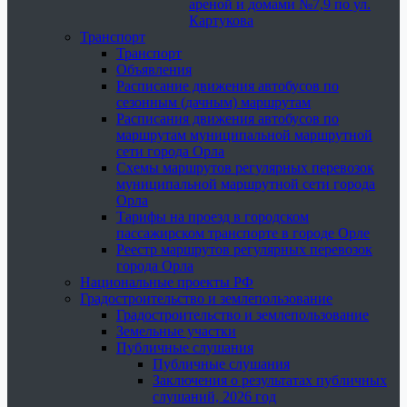
ареной и домами №7,9 по ул.
Картукова
Транспорт
Транспорт
Объявления
Расписание движения автобусов по
сезонным (дачным) маршрутам
Расписания движения автобусов по
маршрутам муниципальной маршрутной
сети города Орла
Схемы маршрутов регулярных перевозок
муниципальной маршрутной сети города
Орла
Тарифы на проезд в городском
пассажирском транспорте в городе Орле
Реестр маршрутов регулярных перевозок
города Орла
Национальные проекты РФ
Градостроительство и землепользование
Градостроительство и землепользование
Земельные участки
Публичные слушания
Публичные слушания
Заключения о результатах публичных
слушаний, 2026 год