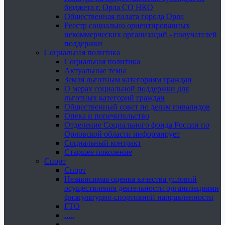
бюджета г. Орла СО НКО
Общественная палата города Орла
Реестр социально ориентированных
некоммерческих организаций - получателей
поддержки
Социальная политика
Социальная политика
Актуальные темы
Земля льготным категориям граждан
О мерах социальной поддержки для
льготных категорий граждан
Общественный совет по делам инвалидов
Опека и попечительство
Отделение Социального фонда России по
Орловской области информирует
Социальный контракт
Старшее поколение
Спорт
Спорт
Независимая оценка качества условий
осуществления деятельности организациями
физкультурно-спортивной направленности
ГТО
.....
......