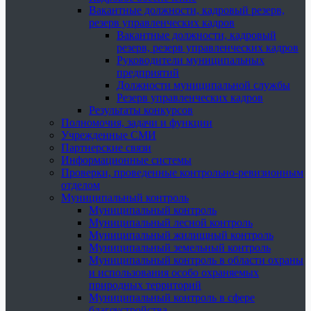
Вакантные должности, кадровый резерв,
резерв управленческих кадров
Вакантные должности, кадровый
резерв, резерв управленческих кадров
Руководители муниципальных
предприятий
Должности муниципальной службы
Резерв управленческих кадров
Результаты конкурсов
Полномочия, задачи и функции
Учрежденные СМИ
Партнерские связи
Информационные системы
Проверки, проведенные контрольно-ревизионным
отделом
Муниципальный контроль
Муниципальный контроль
Муниципальный лесной контроль
Муниципальный жилищный контроль
Муниципальный земельный контроль
Муниципальный контроль в области охраны
и использования особо охраняемых
природных территорий
Муниципальный контроль в сфере
благоустройства