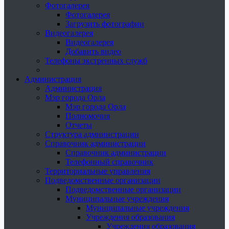
Фотогалерея
Фотогалерея
Загрузить фотографии
Видеогалерея
Видеогалерея
Добавить видео
Телефоны экстренных служб
Администрация
Администрация
Мэр города Орла
Мэр города Орла
Полномочия
Отчеты
Структура администрации
Справочник администрации
Справочник администрации
Телефонный справочник
Территориальные управления
Подведомственные организации
Подведомственные организации
Муниципальные учреждения
Муниципальные учреждения
Учреждения образования
Учреждения образования