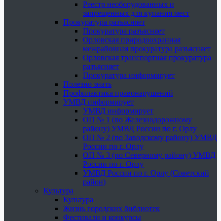
Реестр необорудованных и
запрещенных для купания мест
Прокуратура разъясняет
Прокуратура разъясняет
Орловская природоохранная
межрайонная прокуратура разъясняет
Орловская транспортная прокуратура
разъясняет
Прокуратура информирует
Полезно знать
Профилактика правонарушений
УМВД информирует
УМВД информирует
ОП № 1 (по Железнодорожному
району) УМВД России по г. Орлу
ОП № 2 (по Заводскому району) УМВД
России по г. Орлу
ОП № 3 (по Северному району) УМВД
России по г. Орлу
УМВД России по г. Орлу (Советский
район)
Культура
Культура
Жизнь городских библиотек
Фестивали и конкурсы