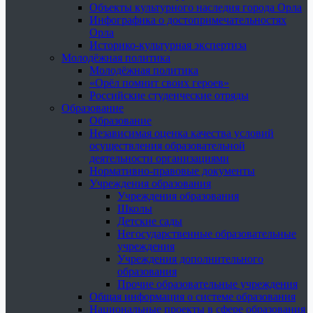
Объекты культурного наследия города Орла
Инфографика о достопримечательностях
Орла
Историко-культурная экспертиза
Молодёжная политика
Молодёжная политика
«Орёл помнит своих героев»
Российские студенческие отряды
Образование
Образование
Независимая оценка качества условий
осуществления образовательной
деятельности организациями
Нормативно-правовые документы
Учреждения образования
Учреждения образования
Школы
Детские сады
Негосударственные образовательные
учреждения
Учреждения дополнительного
образования
Прочие образовательные учреждения
Общая информация о системе образования
Национальные проекты в сфере образования