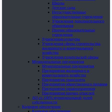
Школы
Детские сады
Негосударственные
образовательные учреждения
Учреждения дополнительного
образования
Прочие образовательные
учреждения
Учреждения культуры
Учреждения сферы строительства,
жилищного и коммунального
хозяйства
Учреждения издательской сферы
Муниципальные предприятия
Муниципальные предприятия
Предприятия жилищного и
коммунального хозяйства
Предприятия транспорта
Предприятия общественного питания
Предприятия здравоохранения
Предприятия прочих отраслей
АО со 100% муниципальной долей
собственности
Кадровое обеспечение
Кадровое обеспечение