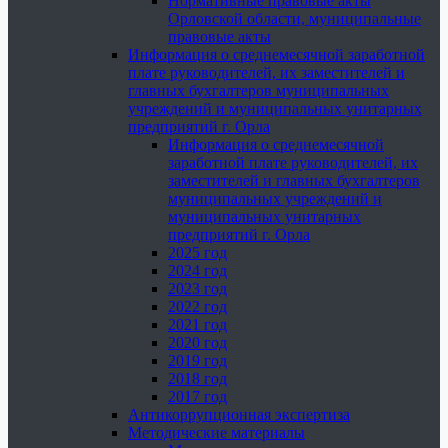
Нормативные правовые акты
Орловской области, муниципальные
правовые акты
Информация о среднемесячной заработной
плате руководителей, их заместителей и
главных бухгалтеров муниципальных
учреждений и муниципальных унитарных
предприятий г. Орла
Информация о среднемесячной
заработной плате руководителей, их
заместителей и главных бухгалтеров
муниципальных учреждений и
муниципальных унитарных
предприятий г. Орла
2025 год
2024 год
2023 год
2022 год
2021 год
2020 год
2019 год
2018 год
2017 год
Антикоррупционная экспертиза
Методические материалы