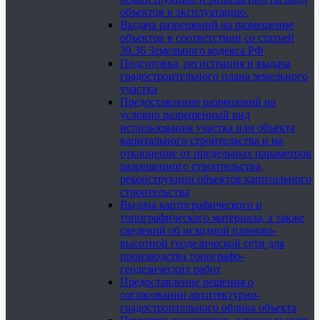
объектов в эксплуатацию.
Выдача разрешений на размещение
объектов в соответствии со статьей
39.36 Земельного кодекса РФ
Подготовка, регистрация и выдача
градостроительного плана земельного
участка
Предоставление разрешений на
условно разрешенный вид
использования участка или объекта
капитального строительства и на
отклонение от предельных параметров
разрешенного строительства,
реконструкции объектов капитального
строительства
Выдача картографического и
топографического материала, а также
сведений об исходной планово-
высотной геодезической сети для
производства топографо-
геодезических работ
Предоставление решения о
согласовании архитектурно-
градостроительного облика объекта