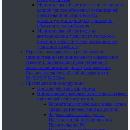
Муниципальный контроль за исполнением
единой теплоснабжающей организацией
обязательств по строительству,
реконструкции и (или) модернизации
объектов теплоснабжения
Муниципальный контроль на
автомобильном транспорте, городском
наземном электрическом транспорте и в
дорожном хозяйстве
Перечень находящихся в распоряжении
администрации муниципального образования
сведений, подлежащих представлению с
использованием координат (распоряжение
Правительства Российской Федерации от
09.02.2017 № 232-р)
Противодействие коррупции
Противодействие коррупции
Нормативные правовые и иные акты в сфере
противодействия коррупции
Нормативные правовые и иные акты в
сфере противодействия коррупции
Федеральные законы, указы
Президента РФ, постановления
Правительства РФ