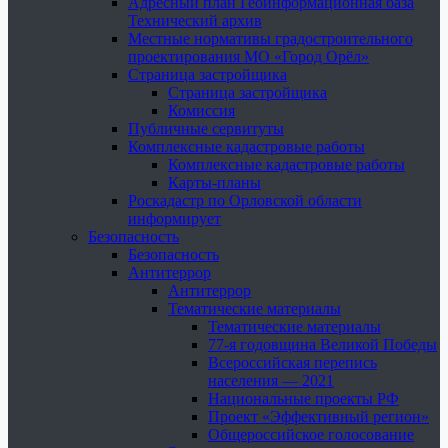
Адресный план Геоинформационная база
Технический архив
Местные нормативы градостроительного
проектирования МО «Город Орёл»
Страница застройщика
Страница застройщика
Комиссия
Публичные сервитуты
Комплексные кадастровые работы
Комплексные кадастровые работы
Карты-планы
Роскадастр по Орловской области
информирует
Безопасность
Безопасность
Антитеррор
Антитеррор
Тематические материалы
Тематические материалы
77-я годовщина Великой Победы
Всероссийская перепись
населения — 2021
Национальные проекты РФ
Проект «Эффективный регион»
Общероссийское голосование