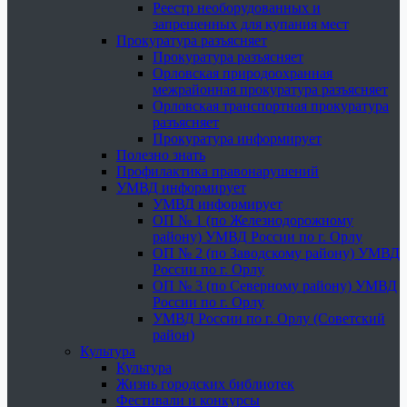
Реестр необорудованных и
запрещенных для купания мест
Прокуратура разъясняет
Прокуратура разъясняет
Орловская природоохранная
межрайонная прокуратура разъясняет
Орловская транспортная прокуратура
разъясняет
Прокуратура информирует
Полезно знать
Профилактика правонарушений
УМВД информирует
УМВД информирует
ОП № 1 (по Железнодорожному
району) УМВД России по г. Орлу
ОП № 2 (по Заводскому району) УМВД
России по г. Орлу
ОП № 3 (по Северному району) УМВД
России по г. Орлу
УМВД России по г. Орлу (Советский
район)
Культура
Культура
Жизнь городских библиотек
Фестивали и конкурсы