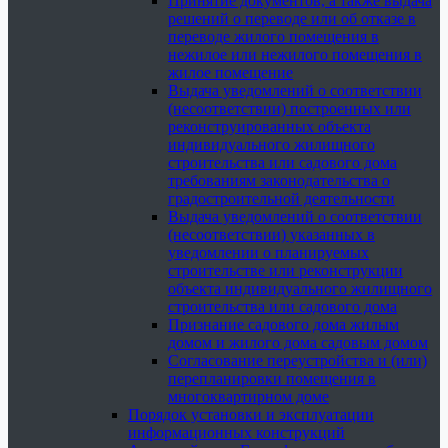
Принятие документов, а также выдача
решений о переводе или об отказе в
переводе жилого помещения в
нежилое или нежилого помещения в
жилое помещение
Выдача уведомлений о соответствии
(несоответствии) построенных или
реконструированных объекта
индивидуального жилищного
строительства или садового дома
требованиям законодательства о
градостроительной деятельности
Выдача уведомлений о соответствии
(несоответствии) указанных в
уведомлении о планируемых
строительстве или реконструкции
объекта индивидуального жилищного
строительства или садового дома
Признание садового дома жилым
домом и жилого дома садовым домом
Согласование переустройства и (или)
перепланировки помещения в
многоквартирном доме
Порядок установки и эксплуатации
информационных конструкций