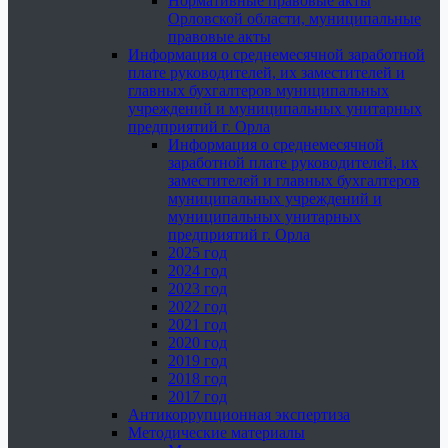
Нормативные правовые акты
Орловской области, муниципальные
правовые акты
Информация о среднемесячной заработной
плате руководителей, их заместителей и
главных бухгалтеров муниципальных
учреждений и муниципальных унитарных
предприятий г. Орла
Информация о среднемесячной
заработной плате руководителей, их
заместителей и главных бухгалтеров
муниципальных учреждений и
муниципальных унитарных
предприятий г. Орла
2025 год
2024 год
2023 год
2022 год
2021 год
2020 год
2019 год
2018 год
2017 год
Антикоррупционная экспертиза
Методические материалы