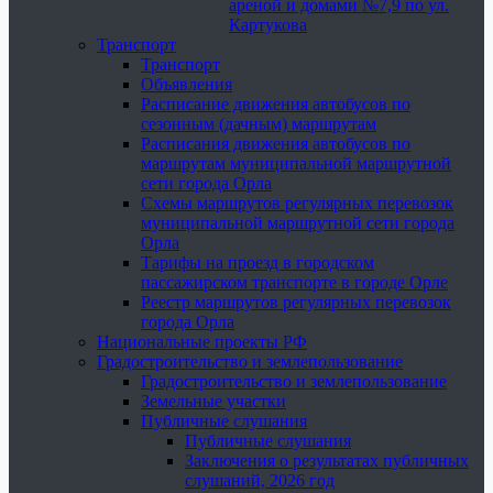
ареной и домами №7,9 по ул.
Картукова
Транспорт
Транспорт
Объявления
Расписание движения автобусов по
сезонным (дачным) маршрутам
Расписания движения автобусов по
маршрутам муниципальной маршрутной
сети города Орла
Схемы маршрутов регулярных перевозок
муниципальной маршрутной сети города
Орла
Тарифы на проезд в городском
пассажирском транспорте в городе Орле
Реестр маршрутов регулярных перевозок
города Орла
Национальные проекты РФ
Градостроительство и землепользование
Градостроительство и землепользование
Земельные участки
Публичные слушания
Публичные слушания
Заключения о результатах публичных
слушаний, 2026 год