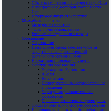
Объекты культурного наследия города Орла
Инфографика о достопримечательностях
Орла
Историко-культурная экспертиза
Молодёжная политика
Молодёжная политика
«Орёл помнит своих героев»
Российские студенческие отряды
Образование
Образование
Независимая оценка качества условий
осуществления образовательной
деятельности организациями
Нормативно-правовые документы
Учреждения образования
Учреждения образования
Школы
Детские сады
Негосударственные образовательные
учреждения
Учреждения дополнительного
образования
Прочие образовательные учреждения
Общая информация о системе образования
Национальные проекты в сфере образования