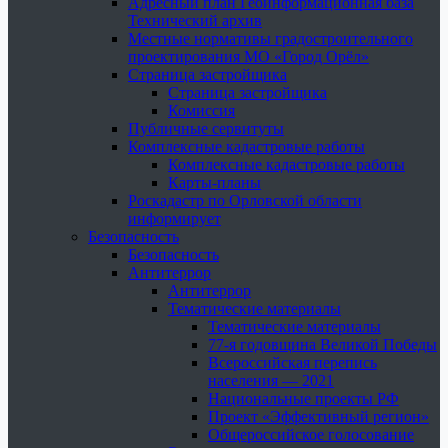
Адресный план Геоинформационная база
Технический архив
Местные нормативы градостроительного
проектирования МО «Город Орёл»
Страница застройщика
Страница застройщика
Комиссия
Публичные сервитуты
Комплексные кадастровые работы
Комплексные кадастровые работы
Карты-планы
Роскадастр по Орловской области
информирует
Безопасность
Безопасность
Антитеррор
Антитеррор
Тематические материалы
Тематические материалы
77-я годовщина Великой Победы
Всероссийская перепись
населения — 2021
Национальные проекты РФ
Проект «Эффективный регион»
Общероссийское голосование