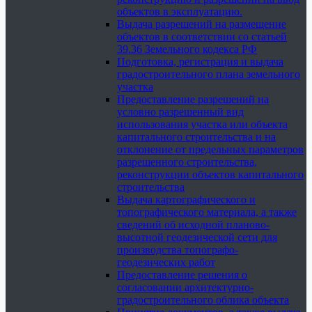
объектов в эксплуатацию.
Выдача разрешений на размещение
объектов в соответствии со статьей
39.36 Земельного кодекса РФ
Подготовка, регистрация и выдача
градостроительного плана земельного
участка
Предоставление разрешений на
условно разрешенный вид
использования участка или объекта
капитального строительства и на
отклонение от предельных параметров
разрешенного строительства,
реконструкции объектов капитального
строительства
Выдача картографического и
топографического материала, а также
сведений об исходной планово-
высотной геодезической сети для
производства топографо-
геодезических работ
Предоставление решения о
согласовании архитектурно-
градостроительного облика объекта