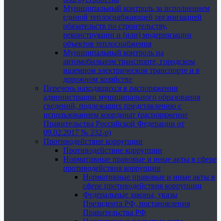
Муниципальный контроль за исполнением
единой теплоснабжающей организацией
обязательств по строительству,
реконструкции и (или) модернизации
объектов теплоснабжения
Муниципальный контроль на
автомобильном транспорте, городском
наземном электрическом транспорте и в
дорожном хозяйстве
Перечень находящихся в распоряжении
администрации муниципального образования
сведений, подлежащих представлению с
использованием координат (распоряжение
Правительства Российской Федерации от
09.02.2017 № 232-р)
Противодействие коррупции
Противодействие коррупции
Нормативные правовые и иные акты в сфере
противодействия коррупции
Нормативные правовые и иные акты в
сфере противодействия коррупции
Федеральные законы, указы
Президента РФ, постановления
Правительства РФ