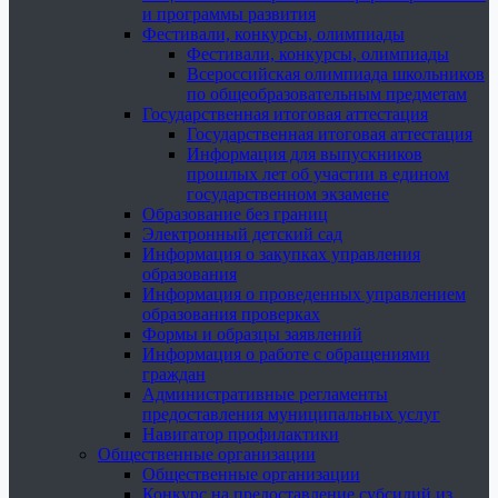
и программы развития
Фестивали, конкурсы, олимпиады
Фестивали, конкурсы, олимпиады
Всероссийская олимпиада школьников
по общеобразовательным предметам
Государственная итоговая аттестация
Государственная итоговая аттестация
Информация для выпускников
прошлых лет об участии в едином
государственном экзамене
Образование без границ
Электронный детский сад
Информация о закупках управления
образования
Информация о проведенных управлением
образования проверках
Формы и образцы заявлений
Информация о работе с обращениями
граждан
Административные регламенты
предоставления муниципальных услуг
Навигатор профилактики
Общественные организации
Общественные организации
Конкурс на предоставление субсидий из