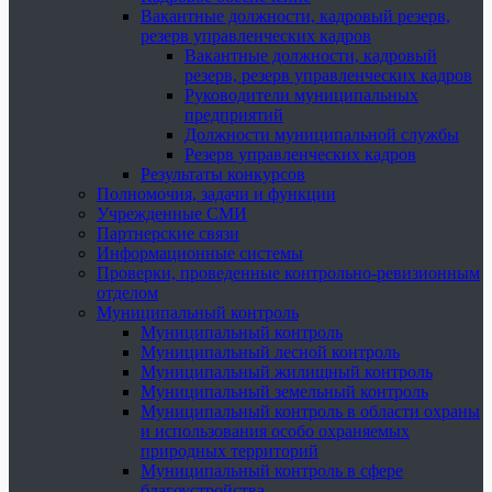
Вакантные должности, кадровый резерв,
резерв управленческих кадров
Вакантные должности, кадровый
резерв, резерв управленческих кадров
Руководители муниципальных
предприятий
Должности муниципальной службы
Резерв управленческих кадров
Результаты конкурсов
Полномочия, задачи и функции
Учрежденные СМИ
Партнерские связи
Информационные системы
Проверки, проведенные контрольно-ревизионным
отделом
Муниципальный контроль
Муниципальный контроль
Муниципальный лесной контроль
Муниципальный жилищный контроль
Муниципальный земельный контроль
Муниципальный контроль в области охраны
и использования особо охраняемых
природных территорий
Муниципальный контроль в сфере
благоустройства