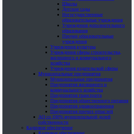
Школы
Детские сады
Негосударственные
образовательные учреждения
Учреждения дополнительного
образования
Прочие образовательные
учреждения
Учреждения культуры
Учреждения сферы строительства,
жилищного и коммунального
хозяйства
Учреждения издательской сферы
Муниципальные предприятия
Муниципальные предприятия
Предприятия жилищного и
коммунального хозяйства
Предприятия транспорта
Предприятия общественного питания
Предприятия здравоохранения
Предприятия прочих отраслей
АО со 100% муниципальной долей
собственности
Кадровое обеспечение
Кадровое обеспечение