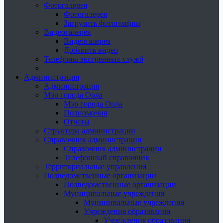
Фотогалерея
Фотогалерея
Загрузить фотографии
Видеогалерея
Видеогалерея
Добавить видео
Телефоны экстренных служб
Администрация
Администрация
Мэр города Орла
Мэр города Орла
Полномочия
Отчеты
Структура администрации
Справочник администрации
Справочник администрации
Телефонный справочник
Территориальные управления
Подведомственные организации
Подведомственные организации
Муниципальные учреждения
Муниципальные учреждения
Учреждения образования
Учреждения образования