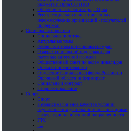
бюджета г. Орла СО НКО
Общественная палата города Орла
Реестр социально ориентированных
некоммерческих организаций - получателей
поддержки
Социальная политика
Социальная политика
Актуальные темы
Земля льготным категориям граждан
О мерах социальной поддержки для
льготных категорий граждан
Общественный совет по делам инвалидов
Опека и попечительство
Отделение Социального фонда России по
Орловской области информирует
Социальный контракт
Старшее поколение
Спорт
Спорт
Независимая оценка качества условий
осуществления деятельности организациями
физкультурно-спортивной направленности
ГТО
.....
......