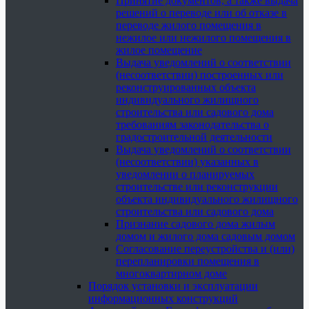
Принятие документов, а также выдача
решений о переводе или об отказе в
переводе жилого помещения в
нежилое или нежилого помещения в
жилое помещение
Выдача уведомлений о соответствии
(несоответствии) построенных или
реконструированных объекта
индивидуального жилищного
строительства или садового дома
требованиям законодательства о
градостроительной деятельности
Выдача уведомлений о соответствии
(несоответствии) указанных в
уведомлении о планируемых
строительстве или реконструкции
объекта индивидуального жилищного
строительства или садового дома
Признание садового дома жилым
домом и жилого дома садовым домом
Согласование переустройства и (или)
перепланировки помещения в
многоквартирном доме
Порядок установки и эксплуатации
информационных конструкций