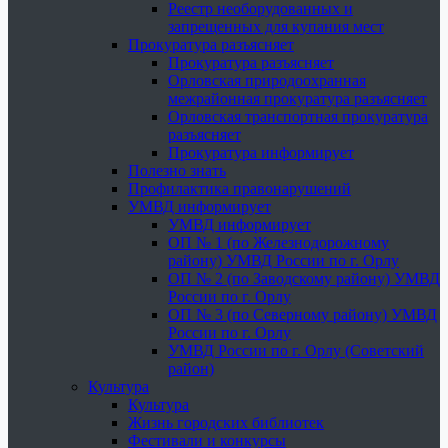
Реестр необорудованных и
запрещенных для купания мест
Прокуратура разъясняет
Прокуратура разъясняет
Орловская природоохранная
межрайонная прокуратура разъясняет
Орловская транспортная прокуратура
разъясняет
Прокуратура информирует
Полезно знать
Профилактика правонарушений
УМВД информирует
УМВД информирует
ОП № 1 (по Железнодорожному
району) УМВД России по г. Орлу
ОП № 2 (по Заводскому району) УМВД
России по г. Орлу
ОП № 3 (по Северному району) УМВД
России по г. Орлу
УМВД России по г. Орлу (Советский
район)
Культура
Культура
Жизнь городских библиотек
Фестивали и конкурсы