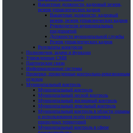
Вакантные должности, кадровый резерв,
резерв управленческих кадров
Вакантные должности, кадровый
резерв, резерв управленческих кадров
Руководители муниципальных
предприятий
Должности муниципальной службы
Резерв управленческих кадров
Результаты конкурсов
Полномочия, задачи и функции
Учрежденные СМИ
Партнерские связи
Информационные системы
Проверки, проведенные контрольно-ревизионным
отделом
Муниципальный контроль
Муниципальный контроль
Муниципальный лесной контроль
Муниципальный жилищный контроль
Муниципальный земельный контроль
Муниципальный контроль в области охраны
и использования особо охраняемых
природных территорий
Муниципальный контроль в сфере
благоустройства