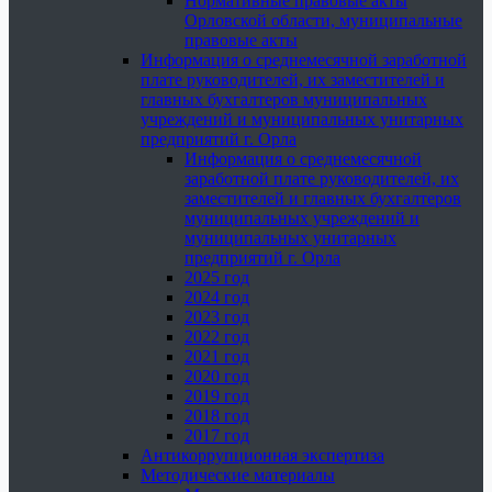
Нормативные правовые акты
Орловской области, муниципальные
правовые акты
Информация о среднемесячной заработной
плате руководителей, их заместителей и
главных бухгалтеров муниципальных
учреждений и муниципальных унитарных
предприятий г. Орла
Информация о среднемесячной
заработной плате руководителей, их
заместителей и главных бухгалтеров
муниципальных учреждений и
муниципальных унитарных
предприятий г. Орла
2025 год
2024 год
2023 год
2022 год
2021 год
2020 год
2019 год
2018 год
2017 год
Антикоррупционная экспертиза
Методические материалы