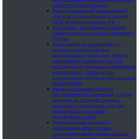
объектов в эксплуатацию.
Выдача разрешений на размещение
объектов в соответствии со статьей
39.36 Земельного кодекса РФ
Подготовка, регистрация и выдача
градостроительного плана земельного
участка
Предоставление разрешений на
условно разрешенный вид
использования участка или объекта
капитального строительства и на
отклонение от предельных параметров
разрешенного строительства,
реконструкции объектов капитального
строительства
Выдача картографического и
топографического материала, а также
сведений об исходной планово-
высотной геодезической сети для
производства топографо-
геодезических работ
Предоставление решения о
согласовании архитектурно-
градостроительного облика объекта