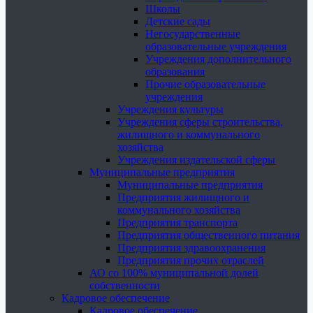
Школы
Детские сады
Негосударственные
образовательные учреждения
Учреждения дополнительного
образования
Прочие образовательные
учреждения
Учреждения культуры
Учреждения сферы строительства,
жилищного и коммунального
хозяйства
Учреждения издательской сферы
Муниципальные предприятия
Муниципальные предприятия
Предприятия жилищного и
коммунального хозяйства
Предприятия транспорта
Предприятия общественного питания
Предприятия здравоохранения
Предприятия прочих отраслей
АО со 100% муниципальной долей
собственности
Кадровое обеспечение
Кадровое обеспечение