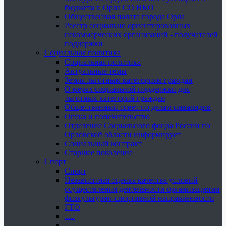
бюджета г. Орла СО НКО
Общественная палата города Орла
Реестр социально ориентированных
некоммерческих организаций - получателей
поддержки
Социальная политика
Социальная политика
Актуальные темы
Земля льготным категориям граждан
О мерах социальной поддержки для
льготных категорий граждан
Общественный совет по делам инвалидов
Опека и попечительство
Отделение Социального фонда России по
Орловской области информирует
Социальный контракт
Старшее поколение
Спорт
Спорт
Независимая оценка качества условий
осуществления деятельности организациями
физкультурно-спортивной направленности
ГТО
.....
......