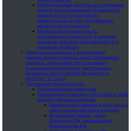
Муниципальный контроль за исполнением
единой теплоснабжающей организацией
обязательств по строительству,
реконструкции и (или) модернизации
объектов теплоснабжения
Муниципальный контроль на
автомобильном транспорте, городском
наземном электрическом транспорте и в
дорожном хозяйстве
Перечень находящихся в распоряжении
администрации муниципального образования
сведений, подлежащих представлению с
использованием координат (распоряжение
Правительства Российской Федерации от
09.02.2017 № 232-р)
Противодействие коррупции
Противодействие коррупции
Нормативные правовые и иные акты в сфере
противодействия коррупции
Нормативные правовые и иные акты в
сфере противодействия коррупции
Федеральные законы, указы
Президента РФ, постановления
Правительства РФ