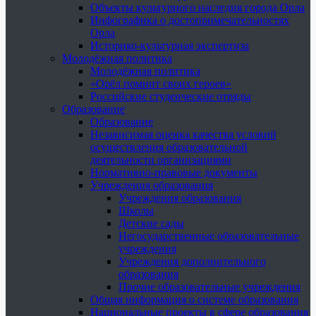
Объекты культурного наследия города Орла
Инфографика о достопримечательностях
Орла
Историко-культурная экспертиза
Молодёжная политика
Молодёжная политика
«Орёл помнит своих героев»
Российские студенческие отряды
Образование
Образование
Независимая оценка качества условий
осуществления образовательной
деятельности организациями
Нормативно-правовые документы
Учреждения образования
Учреждения образования
Школы
Детские сады
Негосударственные образовательные
учреждения
Учреждения дополнительного
образования
Прочие образовательные учреждения
Общая информация о системе образования
Национальные проекты в сфере образования