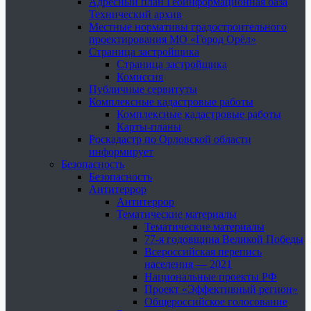
Адресный план Геоинформационная база
Технический архив
Местные нормативы градостроительного
проектирования МО «Город Орёл»
Страница застройщика
Страница застройщика
Комиссия
Публичные сервитуты
Комплексные кадастровые работы
Комплексные кадастровые работы
Карты-планы
Роскадастр по Орловской области
информирует
Безопасность
Безопасность
Антитеррор
Антитеррор
Тематические материалы
Тематические материалы
77-я годовщина Великой Победы
Всероссийская перепись
населения — 2021
Национальные проекты РФ
Проект «Эффективный регион»
Общероссийское голосование