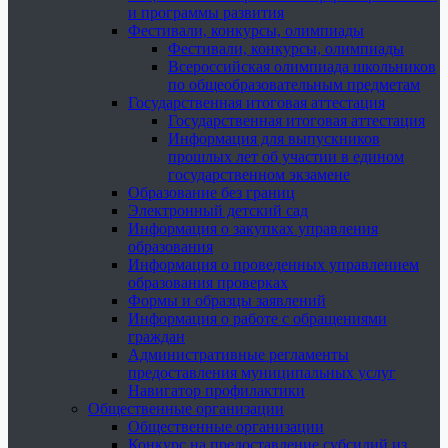
и программы развития
Фестивали, конкурсы, олимпиады
Фестивали, конкурсы, олимпиады
Всероссийская олимпиада школьников
по общеобразовательным предметам
Государственная итоговая аттестация
Государственная итоговая аттестация
Информация для выпускников
прошлых лет об участии в едином
государственном экзамене
Образование без границ
Электронный детский сад
Информация о закупках управления
образования
Информация о проведенных управлением
образования проверках
Формы и образцы заявлений
Информация о работе с обращениями
граждан
Административные регламенты
предоставления муниципальных услуг
Навигатор профилактики
Общественные организации
Общественные организации
Конкурс на предоставление субсидий из