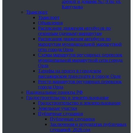
ареной и домами №7,9 по ул.
Картукова
Транспорт
Транспорт
Объявления
Расписание движения автобусов по
сезонным (дачным) маршрутам
Расписания движения автобусов по
маршрутам муниципальной маршрутной
сети города Орла
Схемы маршрутов регулярных перевозок
муниципальной маршрутной сети города
Орла
Тарифы на проезд в городском
пассажирском транспорте в городе Орле
Реестр маршрутов регулярных перевозок
города Орла
Национальные проекты РФ
Градостроительство и землепользование
Градостроительство и землепользование
Земельные участки
Публичные слушания
Публичные слушания
Заключения о результатах публичных
слушаний, 2026 год