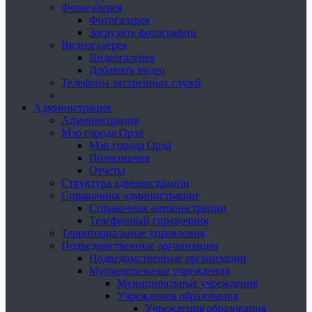
Фотогалерея
Фотогалерея
Загрузить фотографии
Видеогалерея
Видеогалерея
Добавить видео
Телефоны экстренных служб
Администрация
Администрация
Мэр города Орла
Мэр города Орла
Полномочия
Отчеты
Структура администрации
Справочник администрации
Справочник администрации
Телефонный справочник
Территориальные управления
Подведомственные организации
Подведомственные организации
Муниципальные учреждения
Муниципальные учреждения
Учреждения образования
Учреждения образования