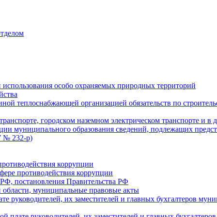
отделом
 использования особо охраняемых природных территорий
йства
ой теплоснабжающей организацией обязательств по строительс
ранспорте, городском наземном электрическом транспорте и в 
ции муниципального образования сведений, подлежащих предст
 № 232-р)
противодействия коррупции
фере противодействия коррупции
 РФ, постановления Правительства РФ
 области, муниципальные правовые акты
ате руководителей, их заместителей и главных бухгалтеров м
ой плате руководителей, их заместителей и главных бухгалте