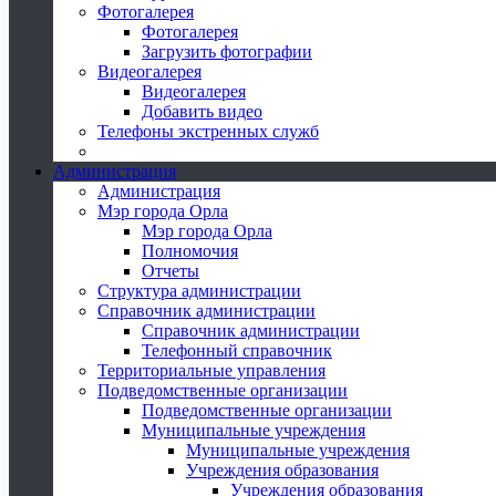
Фотогалерея
Фотогалерея
Загрузить фотографии
Видеогалерея
Видеогалерея
Добавить видео
Телефоны экстренных служб
Администрация
Администрация
Мэр города Орла
Мэр города Орла
Полномочия
Отчеты
Структура администрации
Справочник администрации
Справочник администрации
Телефонный справочник
Территориальные управления
Подведомственные организации
Подведомственные организации
Муниципальные учреждения
Муниципальные учреждения
Учреждения образования
Учреждения образования