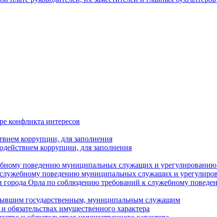
ре конфликта интересов
твием коррупции, для заполнения
одействием коррупции, для заполнения
ебному поведению муниципальных служащих и урегулированию 
 служебному поведению муниципальных служащих и урегулиро
 города Орла по соблюдению требований к служебному повед
с бывшим государственным, муниципальным служащим
е и обязательствах имущественного характера