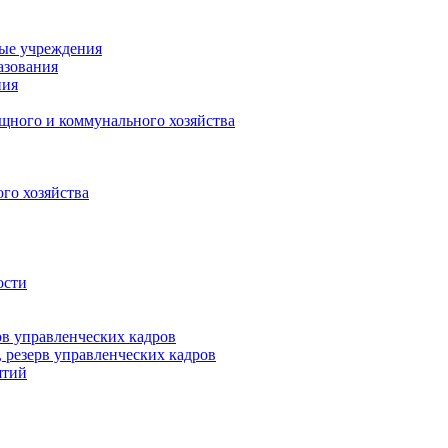
ные учреждения
азования
ния
щного и коммунального хозяйства
го хозяйства
ости
рв управленческих кадров
 резерв управленческих кадров
ятий