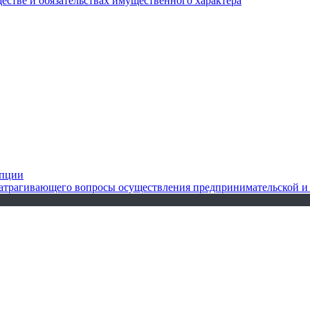
ществе и обязательствах имущественного характера
упции
 затрагивающего вопросы осуществления предпринимательской и