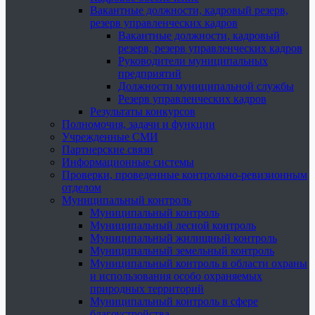
Вакантные должности, кадровый резерв,
резерв управленческих кадров
Вакантные должности, кадровый
резерв, резерв управленческих кадров
Руководители муниципальных
предприятий
Должности муниципальной службы
Резерв управленческих кадров
Результаты конкурсов
Полномочия, задачи и функции
Учрежденные СМИ
Партнерские связи
Информационные системы
Проверки, проведенные контрольно-ревизионным
отделом
Муниципальный контроль
Муниципальный контроль
Муниципальный лесной контроль
Муниципальный жилищный контроль
Муниципальный земельный контроль
Муниципальный контроль в области охраны
и использования особо охраняемых
природных территорий
Муниципальный контроль в сфере
благоустройства