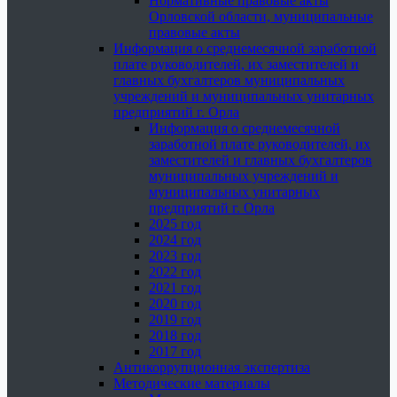
Нормативные правовые акты
Орловской области, муниципальные
правовые акты
Информация о среднемесячной заработной
плате руководителей, их заместителей и
главных бухгалтеров муниципальных
учреждений и муниципальных унитарных
предприятий г. Орла
Информация о среднемесячной
заработной плате руководителей, их
заместителей и главных бухгалтеров
муниципальных учреждений и
муниципальных унитарных
предприятий г. Орла
2025 год
2024 год
2023 год
2022 год
2021 год
2020 год
2019 год
2018 год
2017 год
Антикоррупционная экспертиза
Методические материалы