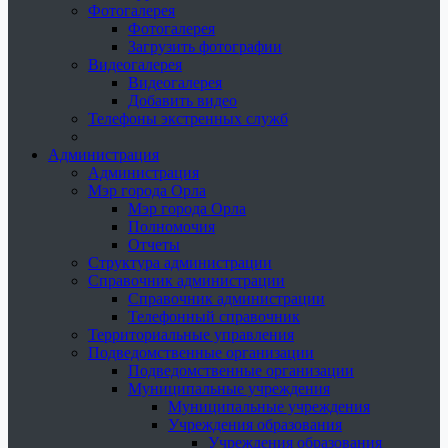
Фотогалерея
Фотогалерея
Загрузить фотографии
Видеогалерея
Видеогалерея
Добавить видео
Телефоны экстренных служб
Администрация
Администрация
Мэр города Орла
Мэр города Орла
Полномочия
Отчеты
Структура администрации
Справочник администрации
Справочник администрации
Телефонный справочник
Территориальные управления
Подведомственные организации
Подведомственные организации
Муниципальные учреждения
Муниципальные учреждения
Учреждения образования
Учреждения образования