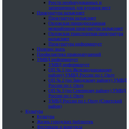
Реестр необорудованных и
запрещенных для купания мест
Прокуратура разъясняет
Прокуратура разъясняет
Орловская природоохранная
межрайонная прокуратура разъясняет
Орловская транспортная прокуратура
разъясняет
Прокуратура информирует
Полезно знать
Профилактика правонарушений
УМВД информирует
УМВД информирует
ОП № 1 (по Железнодорожному
району) УМВД России по г. Орлу
ОП № 2 (по Заводскому району) УМВД
России по г. Орлу
ОП № 3 (по Северному району) УМВД
России по г. Орлу
УМВД России по г. Орлу (Советский
район)
Культура
Культура
Жизнь городских библиотек
Фестивали и конкурсы