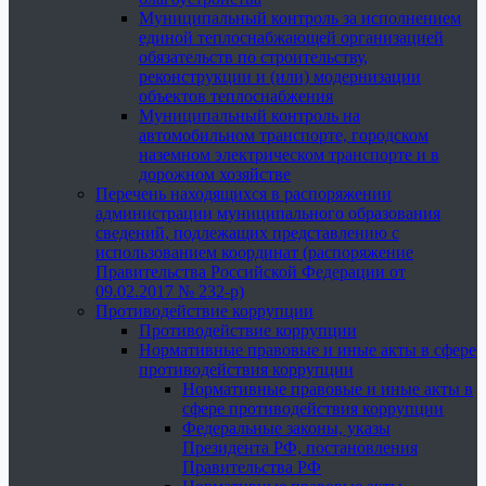
Муниципальный контроль за исполнением
единой теплоснабжающей организацией
обязательств по строительству,
реконструкции и (или) модернизации
объектов теплоснабжения
Муниципальный контроль на
автомобильном транспорте, городском
наземном электрическом транспорте и в
дорожном хозяйстве
Перечень находящихся в распоряжении
администрации муниципального образования
сведений, подлежащих представлению с
использованием координат (распоряжение
Правительства Российской Федерации от
09.02.2017 № 232-р)
Противодействие коррупции
Противодействие коррупции
Нормативные правовые и иные акты в сфере
противодействия коррупции
Нормативные правовые и иные акты в
сфере противодействия коррупции
Федеральные законы, указы
Президента РФ, постановления
Правительства РФ