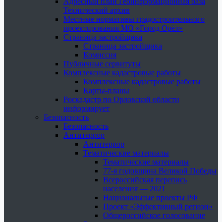
Адресный план Геоинформационная база
Технический архив
Местные нормативы градостроительного
проектирования МО «Город Орёл»
Страница застройщика
Страница застройщика
Комиссия
Публичные сервитуты
Комплексные кадастровые работы
Комплексные кадастровые работы
Карты-планы
Роскадастр по Орловской области
информирует
Безопасность
Безопасность
Антитеррор
Антитеррор
Тематические материалы
Тематические материалы
77-я годовщина Великой Победы
Всероссийская перепись
населения — 2021
Национальные проекты РФ
Проект «Эффективный регион»
Общероссийское голосование