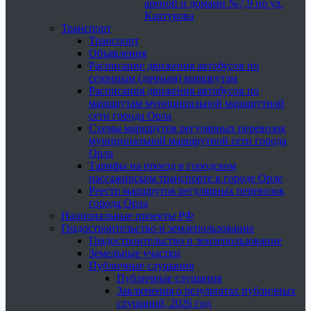
ареной и домами №7,9 по ул.
Картукова
Транспорт
Транспорт
Объявления
Расписание движения автобусов по
сезонным (дачным) маршрутам
Расписания движения автобусов по
маршрутам муниципальной маршрутной
сети города Орла
Схемы маршрутов регулярных перевозок
муниципальной маршрутной сети города
Орла
Тарифы на проезд в городском
пассажирском транспорте в городе Орле
Реестр маршрутов регулярных перевозок
города Орла
Национальные проекты РФ
Градостроительство и землепользование
Градостроительство и землепользование
Земельные участки
Публичные слушания
Публичные слушания
Заключения о результатах публичных
слушаний, 2026 год