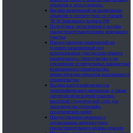
объектов в эксплуатацию.
Выдача разрешений на размещение
объектов в соответствии со статьей
39.36 Земельного кодекса РФ
Подготовка, регистрация и выдача
градостроительного плана земельного
участка
Предоставление разрешений на
условно разрешенный вид
использования участка или объекта
капитального строительства и на
отклонение от предельных параметров
разрешенного строительства,
реконструкции объектов капитального
строительства
Выдача картографического и
топографического материала, а также
сведений об исходной планово-
высотной геодезической сети для
производства топографо-
геодезических работ
Предоставление решения о
согласовании архитектурно-
градостроительного облика объекта