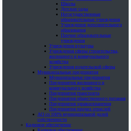
Школы
Детские сады
Негосударственные
образовательные учреждения
Учреждения дополнительного
образования
Прочие образовательные
учреждения
Учреждения культуры
Учреждения сферы строительства,
жилищного и коммунального
хозяйства
Учреждения издательской сферы
Муниципальные предприятия
Муниципальные предприятия
Предприятия жилищного и
коммунального хозяйства
Предприятия транспорта
Предприятия общественного питания
Предприятия здравоохранения
Предприятия прочих отраслей
АО со 100% муниципальной долей
собственности
Кадровое обеспечение
Кадровое обеспечение