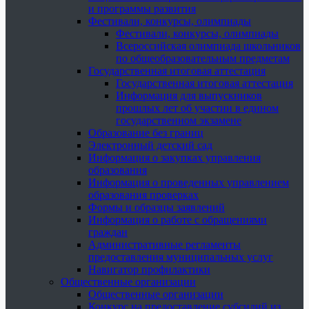
и программы развития
Фестивали, конкурсы, олимпиады
Фестивали, конкурсы, олимпиады
Всероссийская олимпиада школьников
по общеобразовательным предметам
Государственная итоговая аттестация
Государственная итоговая аттестация
Информация для выпускников
прошлых лет об участии в едином
государственном экзамене
Образование без границ
Электронный детский сад
Информация о закупках управления
образования
Информация о проведенных управлением
образования проверках
Формы и образцы заявлений
Информация о работе с обращениями
граждан
Административные регламенты
предоставления муниципальных услуг
Навигатор профилактики
Общественные организации
Общественные организации
Конкурс на предоставление субсидий из