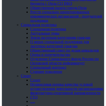
бюджета г. Орла СО НКО
Общественная палата города Орла
Реестр социально ориентированных
некоммерческих организаций - получателей
поддержки
Социальная политика
Социальная политика
Актуальные темы
Земля льготным категориям граждан
О мерах социальной поддержки для
льготных категорий граждан
Общественный совет по делам инвалидов
Опека и попечительство
Отделение Социального фонда России по
Орловской области информирует
Социальный контракт
Старшее поколение
Спорт
Спорт
Независимая оценка качества условий
осуществления деятельности организациями
физкультурно-спортивной направленности
ГТО
.....
......