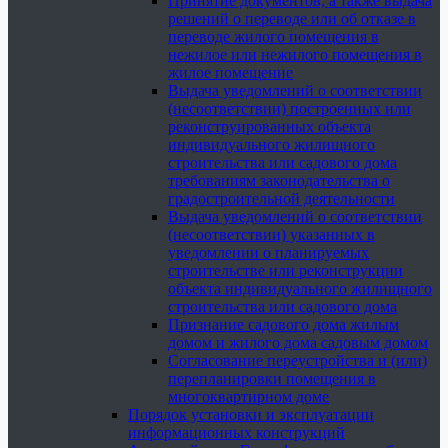
Принятие документов, а также выдача
решений о переводе или об отказе в
переводе жилого помещения в
нежилое или нежилого помещения в
жилое помещение
Выдача уведомлений о соответствии
(несоответствии) построенных или
реконструированных объекта
индивидуального жилищного
строительства или садового дома
требованиям законодательства о
градостроительной деятельности
Выдача уведомлений о соответствии
(несоответствии) указанных в
уведомлении о планируемых
строительстве или реконструкции
объекта индивидуального жилищного
строительства или садового дома
Признание садового дома жилым
домом и жилого дома садовым домом
Согласование переустройства и (или)
перепланировки помещения в
многоквартирном доме
Порядок установки и эксплуатации
информационных конструкций