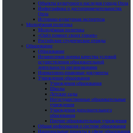
Объекты культурного наследия города Орла
Инфографика о достопримечательностях
Орла
Историко-культурная экспертиза
Молодёжная политика
Молодёжная политика
«Орёл помнит своих героев»
Российские студенческие отряды
Образование
Образование
Независимая оценка качества условий
осуществления образовательной
деятельности организациями
Нормативно-правовые документы
Учреждения образования
Учреждения образования
Школы
Детские сады
Негосударственные образовательные
учреждения
Учреждения дополнительного
образования
Прочие образовательные учреждения
Общая информация о системе образования
Национальные проекты в сфере образования