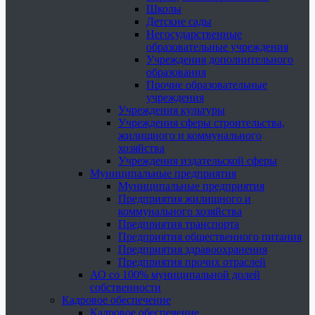
Школы
Детские сады
Негосударственные
образовательные учреждения
Учреждения дополнительного
образования
Прочие образовательные
учреждения
Учреждения культуры
Учреждения сферы строительства,
жилищного и коммунального
хозяйства
Учреждения издательской сферы
Муниципальные предприятия
Муниципальные предприятия
Предприятия жилищного и
коммунального хозяйства
Предприятия транспорта
Предприятия общественного питания
Предприятия здравоохранения
Предприятия прочих отраслей
АО со 100% муниципальной долей
собственности
Кадровое обеспечение
Кадровое обеспечение