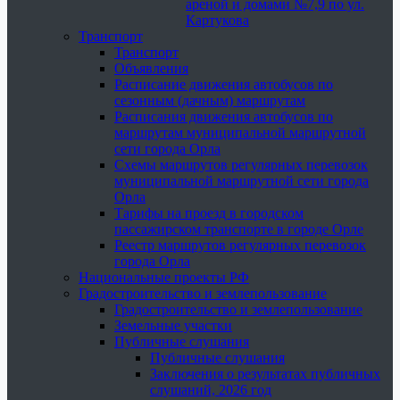
ареной и домами №7,9 по ул.
Картукова
Транспорт
Транспорт
Объявления
Расписание движения автобусов по
сезонным (дачным) маршрутам
Расписания движения автобусов по
маршрутам муниципальной маршрутной
сети города Орла
Схемы маршрутов регулярных перевозок
муниципальной маршрутной сети города
Орла
Тарифы на проезд в городском
пассажирском транспорте в городе Орле
Реестр маршрутов регулярных перевозок
города Орла
Национальные проекты РФ
Градостроительство и землепользование
Градостроительство и землепользование
Земельные участки
Публичные слушания
Публичные слушания
Заключения о результатах публичных
слушаний, 2026 год