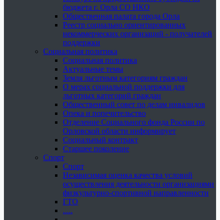
бюджета г. Орла СО НКО
Общественная палата города Орла
Реестр социально ориентированных
некоммерческих организаций - получателей
поддержки
Социальная политика
Социальная политика
Актуальные темы
Земля льготным категориям граждан
О мерах социальной поддержки для
льготных категорий граждан
Общественный совет по делам инвалидов
Опека и попечительство
Отделение Социального фонда России по
Орловской области информирует
Социальный контракт
Старшее поколение
Спорт
Спорт
Независимая оценка качества условий
осуществления деятельности организациями
физкультурно-спортивной направленности
ГТО
.....
......