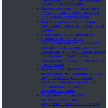
объектов в эксплуатацию.
Выдача разрешений на размещение
объектов в соответствии со статьей
39.36 Земельного кодекса РФ
Подготовка, регистрация и выдача
градостроительного плана земельного
участка
Предоставление разрешений на
условно разрешенный вид
использования участка или объекта
капитального строительства и на
отклонение от предельных параметров
разрешенного строительства,
реконструкции объектов капитального
строительства
Выдача картографического и
топографического материала, а также
сведений об исходной планово-
высотной геодезической сети для
производства топографо-
геодезических работ
Предоставление решения о
согласовании архитектурно-
градостроительного облика объекта