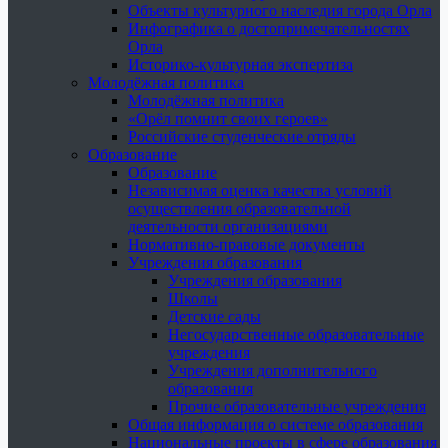
Объекты культурного наследия города Орла
Инфографика о достопримечательностях
Орла
Историко-культурная экспертиза
Молодёжная политика
Молодёжная политика
«Орёл помнит своих героев»
Российские студенческие отряды
Образование
Образование
Независимая оценка качества условий
осуществления образовательной
деятельности организациями
Нормативно-правовые документы
Учреждения образования
Учреждения образования
Школы
Детские сады
Негосударственные образовательные
учреждения
Учреждения дополнительного
образования
Прочие образовательные учреждения
Общая информация о системе образования
Национальные проекты в сфере образования