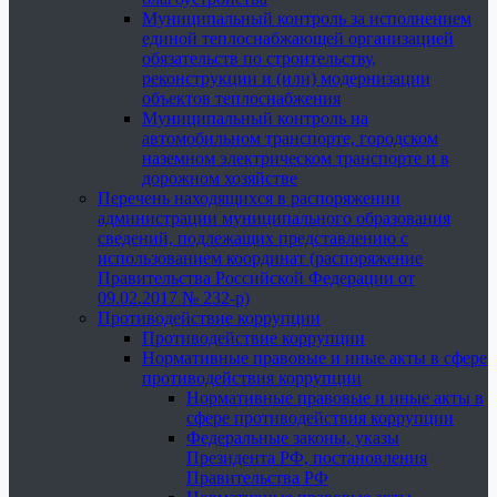
Муниципальный контроль за исполнением
единой теплоснабжающей организацией
обязательств по строительству,
реконструкции и (или) модернизации
объектов теплоснабжения
Муниципальный контроль на
автомобильном транспорте, городском
наземном электрическом транспорте и в
дорожном хозяйстве
Перечень находящихся в распоряжении
администрации муниципального образования
сведений, подлежащих представлению с
использованием координат (распоряжение
Правительства Российской Федерации от
09.02.2017 № 232-р)
Противодействие коррупции
Противодействие коррупции
Нормативные правовые и иные акты в сфере
противодействия коррупции
Нормативные правовые и иные акты в
сфере противодействия коррупции
Федеральные законы, указы
Президента РФ, постановления
Правительства РФ