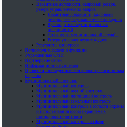
Вакантные должности, кадровый резерв,
резерв управленческих кадров
Вакантные должности, кадровый
резерв, резерв управленческих кадров
Руководители муниципальных
предприятий
Должности муниципальной службы
Резерв управленческих кадров
Результаты конкурсов
Полномочия, задачи и функции
Учрежденные СМИ
Партнерские связи
Информационные системы
Проверки, проведенные контрольно-ревизионным
отделом
Муниципальный контроль
Муниципальный контроль
Муниципальный лесной контроль
Муниципальный жилищный контроль
Муниципальный земельный контроль
Муниципальный контроль в области охраны
и использования особо охраняемых
природных территорий
Муниципальный контроль в сфере
благоустройства