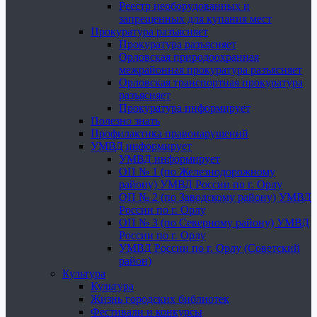
Реестр необорудованных и
запрещенных для купания мест
Прокуратура разъясняет
Прокуратура разъясняет
Орловская природоохранная
межрайонная прокуратура разъясняет
Орловская транспортная прокуратура
разъясняет
Прокуратура информирует
Полезно знать
Профилактика правонарушений
УМВД информирует
УМВД информирует
ОП № 1 (по Железнодорожному
району) УМВД России по г. Орлу
ОП № 2 (по Заводскому району) УМВД
России по г. Орлу
ОП № 3 (по Северному району) УМВД
России по г. Орлу
УМВД России по г. Орлу (Советский
район)
Культура
Культура
Жизнь городских библиотек
Фестивали и конкурсы