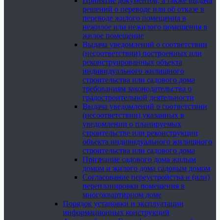
Принятие документов, а также выдача
решений о переводе или об отказе в
переводе жилого помещения в
нежилое или нежилого помещения в
жилое помещение
Выдача уведомлений о соответствии
(несоответствии) построенных или
реконструированных объекта
индивидуального жилищного
строительства или садового дома
требованиям законодательства о
градостроительной деятельности
Выдача уведомлений о соответствии
(несоответствии) указанных в
уведомлении о планируемых
строительстве или реконструкции
объекта индивидуального жилищного
строительства или садового дома
Признание садового дома жилым
домом и жилого дома садовым домом
Согласование переустройства и (или)
перепланировки помещения в
многоквартирном доме
Порядок установки и эксплуатации
информационных конструкций