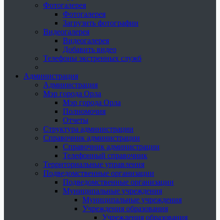
Фотогалерея
Фотогалерея
Загрузить фотографии
Видеогалерея
Видеогалерея
Добавить видео
Телефоны экстренных служб
Администрация
Администрация
Мэр города Орла
Мэр города Орла
Полномочия
Отчеты
Структура администрации
Справочник администрации
Справочник администрации
Телефонный справочник
Территориальные управления
Подведомственные организации
Подведомственные организации
Муниципальные учреждения
Муниципальные учреждения
Учреждения образования
Учреждения образования