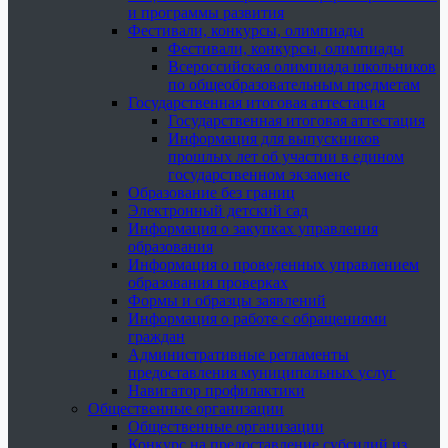
и программы развития
Фестивали, конкурсы, олимпиады
Фестивали, конкурсы, олимпиады
Всероссийская олимпиада школьников
по общеобразовательным предметам
Государственная итоговая аттестация
Государственная итоговая аттестация
Информация для выпускников
прошлых лет об участии в едином
государственном экзамене
Образование без границ
Электронный детский сад
Информация о закупках управления
образования
Информация о проведенных управлением
образования проверках
Формы и образцы заявлений
Информация о работе с обращениями
граждан
Административные регламенты
предоставления муниципальных услуг
Навигатор профилактики
Общественные организации
Общественные организации
Конкурс на предоставление субсидий из