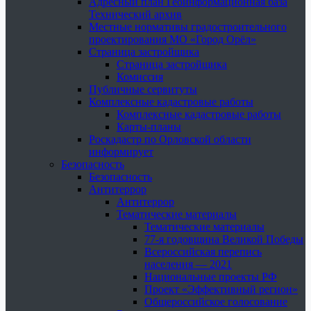
Адресный план Геоинформационная база
Технический архив
Местные нормативы градостроительного
проектирования МО «Город Орёл»
Страница застройщика
Страница застройщика
Комиссия
Публичные сервитуты
Комплексные кадастровые работы
Комплексные кадастровые работы
Карты-планы
Роскадастр по Орловской области
информирует
Безопасность
Безопасность
Антитеррор
Антитеррор
Тематические материалы
Тематические материалы
77-я годовщина Великой Победы
Всероссийская перепись
населения — 2021
Национальные проекты РФ
Проект «Эффективный регион»
Общероссийское голосование