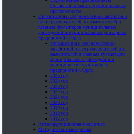
Нормативные правовые акты
Орловской области, муниципальные
правовые акты
Информация о среднемесячной заработной
плате руководителей, их заместителей и
главных бухгалтеров муниципальных
учреждений и муниципальных унитарных
предприятий г. Орла
Информация о среднемесячной
заработной плате руководителей, их
заместителей и главных бухгалтеров
муниципальных учреждений и
муниципальных унитарных
предприятий г. Орла
2025 год
2024 год
2023 год
2022 год
2021 год
2020 год
2019 год
2018 год
2017 год
Антикоррупционная экспертиза
Методические материалы