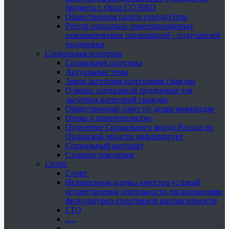
бюджета г. Орла СО НКО
Общественная палата города Орла
Реестр социально ориентированных
некоммерческих организаций - получателей
поддержки
Социальная политика
Социальная политика
Актуальные темы
Земля льготным категориям граждан
О мерах социальной поддержки для
льготных категорий граждан
Общественный совет по делам инвалидов
Опека и попечительство
Отделение Социального фонда России по
Орловской области информирует
Социальный контракт
Старшее поколение
Спорт
Спорт
Независимая оценка качества условий
осуществления деятельности организациями
физкультурно-спортивной направленности
ГТО
.....
......