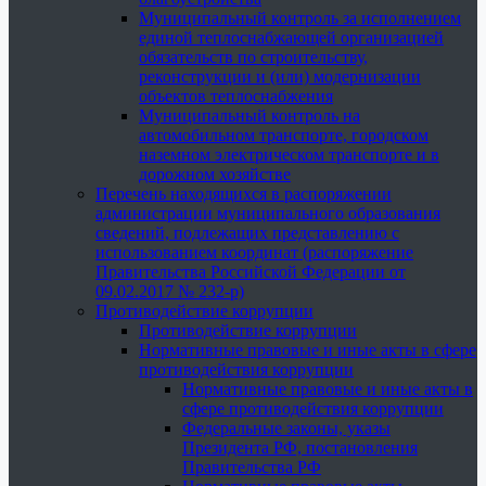
Муниципальный контроль за исполнением
единой теплоснабжающей организацией
обязательств по строительству,
реконструкции и (или) модернизации
объектов теплоснабжения
Муниципальный контроль на
автомобильном транспорте, городском
наземном электрическом транспорте и в
дорожном хозяйстве
Перечень находящихся в распоряжении
администрации муниципального образования
сведений, подлежащих представлению с
использованием координат (распоряжение
Правительства Российской Федерации от
09.02.2017 № 232-р)
Противодействие коррупции
Противодействие коррупции
Нормативные правовые и иные акты в сфере
противодействия коррупции
Нормативные правовые и иные акты в
сфере противодействия коррупции
Федеральные законы, указы
Президента РФ, постановления
Правительства РФ