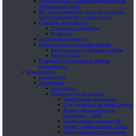
Адресный план Геоинформационная база
Технический архив
Местные нормативы градостроительного
проектирования МО «Город Орёл»
Страница застройщика
Страница застройщика
Комиссия
Публичные сервитуты
Комплексные кадастровые работы
Комплексные кадастровые работы
Карты-планы
Роскадастр по Орловской области
информирует
Безопасность
Безопасность
Антитеррор
Антитеррор
Тематические материалы
Тематические материалы
77-я годовщина Великой Победы
Всероссийская перепись
населения — 2021
Национальные проекты РФ
Проект «Эффективный регион»
Общероссийское голосование