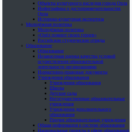
Объекты культурного наследия города Орла
Инфографика о достопримечательностях
Орла
Историко-культурная экспертиза
Молодёжная политика
Молодёжная политика
«Орёл помнит своих героев»
Российские студенческие отряды
Образование
Образование
Независимая оценка качества условий
осуществления образовательной
деятельности организациями
Нормативно-правовые документы
Учреждения образования
Учреждения образования
Школы
Детские сады
Негосударственные образовательные
учреждения
Учреждения дополнительного
образования
Прочие образовательные учреждения
Общая информация о системе образования
Национальные проекты в сфере образования