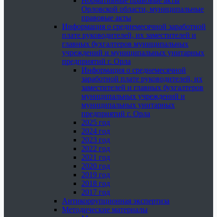
Нормативные правовые акты
Орловской области, муниципальные
правовые акты
Информация о среднемесячной заработной
плате руководителей, их заместителей и
главных бухгалтеров муниципальных
учреждений и муниципальных унитарных
предприятий г. Орла
Информация о среднемесячной
заработной плате руководителей, их
заместителей и главных бухгалтеров
муниципальных учреждений и
муниципальных унитарных
предприятий г. Орла
2025 год
2024 год
2023 год
2022 год
2021 год
2020 год
2019 год
2018 год
2017 год
Антикоррупционная экспертиза
Методические материалы