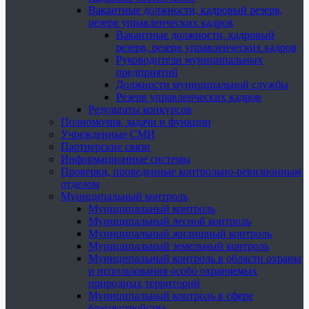
Вакантные должности, кадровый резерв,
резерв управленческих кадров
Вакантные должности, кадровый
резерв, резерв управленческих кадров
Руководители муниципальных
предприятий
Должности муниципальной службы
Резерв управленческих кадров
Результаты конкурсов
Полномочия, задачи и функции
Учрежденные СМИ
Партнерские связи
Информационные системы
Проверки, проведенные контрольно-ревизионным
отделом
Муниципальный контроль
Муниципальный контроль
Муниципальный лесной контроль
Муниципальный жилищный контроль
Муниципальный земельный контроль
Муниципальный контроль в области охраны
и использования особо охраняемых
природных территорий
Муниципальный контроль в сфере
благоустройства