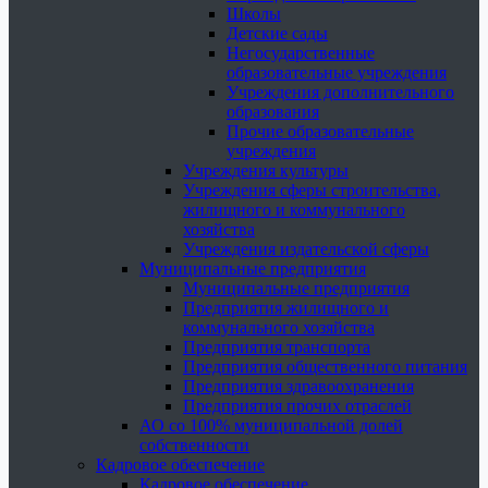
Школы
Детские сады
Негосударственные
образовательные учреждения
Учреждения дополнительного
образования
Прочие образовательные
учреждения
Учреждения культуры
Учреждения сферы строительства,
жилищного и коммунального
хозяйства
Учреждения издательской сферы
Муниципальные предприятия
Муниципальные предприятия
Предприятия жилищного и
коммунального хозяйства
Предприятия транспорта
Предприятия общественного питания
Предприятия здравоохранения
Предприятия прочих отраслей
АО со 100% муниципальной долей
собственности
Кадровое обеспечение
Кадровое обеспечение