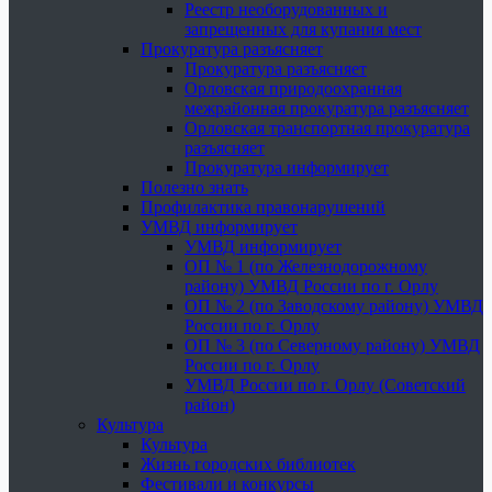
Реестр необорудованных и
запрещенных для купания мест
Прокуратура разъясняет
Прокуратура разъясняет
Орловская природоохранная
межрайонная прокуратура разъясняет
Орловская транспортная прокуратура
разъясняет
Прокуратура информирует
Полезно знать
Профилактика правонарушений
УМВД информирует
УМВД информирует
ОП № 1 (по Железнодорожному
району) УМВД России по г. Орлу
ОП № 2 (по Заводскому району) УМВД
России по г. Орлу
ОП № 3 (по Северному району) УМВД
России по г. Орлу
УМВД России по г. Орлу (Советский
район)
Культура
Культура
Жизнь городских библиотек
Фестивали и конкурсы