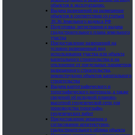
объектов в эксплуатацию.
Выдача разрешений на размещение
объектов в соответствии со статьей
39.36 Земельного кодекса РФ
Подготовка, регистрация и выдача
градостроительного плана земельного
участка
Предоставление разрешений на
условно разрешенный вид
использования участка или объекта
капитального строительства и на
отклонение от предельных параметров
разрешенного строительства,
реконструкции объектов капитального
строительства
Выдача картографического и
топографического материала, а также
сведений об исходной планово-
высотной геодезической сети для
производства топографо-
геодезических работ
Предоставление решения о
согласовании архитектурно-
градостроительного облика объекта