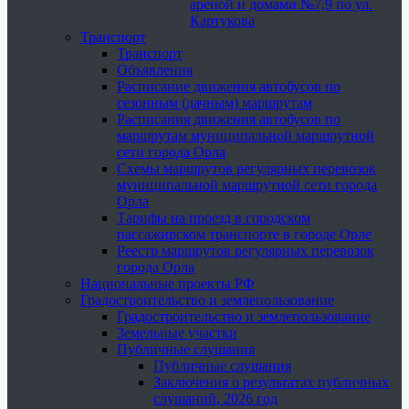
ареной и домами №7,9 по ул.
Картукова
Транспорт
Транспорт
Объявления
Расписание движения автобусов по
сезонным (дачным) маршрутам
Расписания движения автобусов по
маршрутам муниципальной маршрутной
сети города Орла
Схемы маршрутов регулярных перевозок
муниципальной маршрутной сети города
Орла
Тарифы на проезд в городском
пассажирском транспорте в городе Орле
Реестр маршрутов регулярных перевозок
города Орла
Национальные проекты РФ
Градостроительство и землепользование
Градостроительство и землепользование
Земельные участки
Публичные слушания
Публичные слушания
Заключения о результатах публичных
слушаний, 2026 год