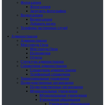
Фотогалерея
Фотогалерея
Загрузить фотографии
Видеогалерея
Видеогалерея
Добавить видео
Телефоны экстренных служб
Администрация
Администрация
Мэр города Орла
Мэр города Орла
Полномочия
Отчеты
Структура администрации
Справочник администрации
Справочник администрации
Телефонный справочник
Территориальные управления
Подведомственные организации
Подведомственные организации
Муниципальные учреждения
Муниципальные учреждения
Учреждения образования
Учреждения образования