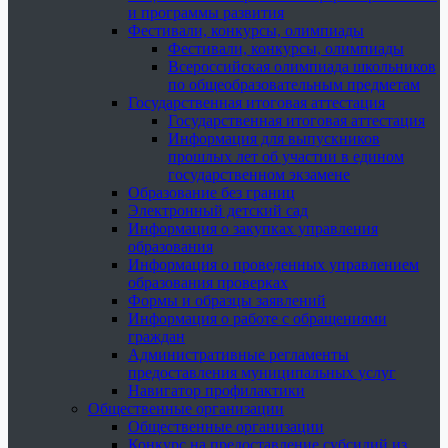
и программы развития
Фестивали, конкурсы, олимпиады
Фестивали, конкурсы, олимпиады
Всероссийская олимпиада школьников
по общеобразовательным предметам
Государственная итоговая аттестация
Государственная итоговая аттестация
Информация для выпускников
прошлых лет об участии в едином
государственном экзамене
Образование без границ
Электронный детский сад
Информация о закупках управления
образования
Информация о проведенных управлением
образования проверках
Формы и образцы заявлений
Информация о работе с обращениями
граждан
Административные регламенты
предоставления муниципальных услуг
Навигатор профилактики
Общественные организации
Общественные организации
Конкурс на предоставление субсидий из