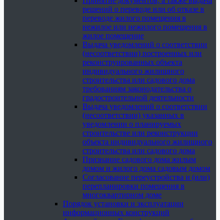
Принятие документов, а также выдача
решений о переводе или об отказе в
переводе жилого помещения в
нежилое или нежилого помещения в
жилое помещение
Выдача уведомлений о соответствии
(несоответствии) построенных или
реконструированных объекта
индивидуального жилищного
строительства или садового дома
требованиям законодательства о
градостроительной деятельности
Выдача уведомлений о соответствии
(несоответствии) указанных в
уведомлении о планируемых
строительстве или реконструкции
объекта индивидуального жилищного
строительства или садового дома
Признание садового дома жилым
домом и жилого дома садовым домом
Согласование переустройства и (или)
перепланировки помещения в
многоквартирном доме
Порядок установки и эксплуатации
информационных конструкций